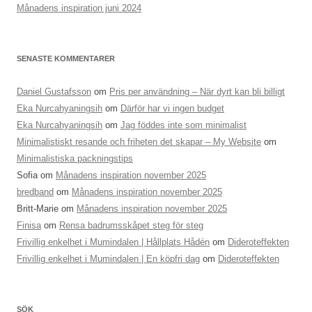
Månadens inspiration juni 2024
SENASTE KOMMENTARER
Daniel Gustafsson
om
Pris per användning – När dyrt kan bli billigt
Eka Nurcahyaningsih
om
Därför har vi ingen budget
Eka Nurcahyaningsih
om
Jag föddes inte som minimalist
Minimalistiskt resande och friheten det skapar – My Website
om
Minimalistiska packningstips
Sofia
om
Månadens inspiration november 2025
bredband
om
Månadens inspiration november 2025
Britt-Marie
om
Månadens inspiration november 2025
Finisa
om
Rensa badrumsskåpet steg för steg
Frivillig enkelhet i Mumindalen | Hållplats Hådén
om
Dideroteffekten
Frivillig enkelhet i Mumindalen | En köpfri dag
om
Dideroteffekten
SÖK