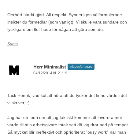
Oerhört starkt gjort. All respekt! Synnerligen välformulerade
insikter du förmedlar (som vanligt). Vi skulle vara sundare och
lyckligare om fler hade förmågan att göra som du.
↓
Svara
Herr Minimalist
Inläggsförfattare
04/12/2014 kl. 21:19
Tack Henrik, vad kul att höra att du tycker det finns värde i det
vi skriver! :)
Jag har en teori om att jag faktiskt kommer att leverera mer
värde till min arbetsgivare totalt sett då jag drar ned på tempot.
Så mycket blir ineffektivt och oprioriterat ”busy work” när man