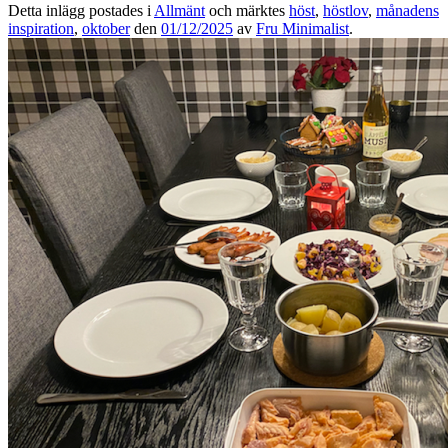
Detta inlägg postades i
Allmänt
och märktes
höst
,
höstlov
,
månadens
inspiration
,
oktober
den
01/12/2025
av
Fru Minimalist
.