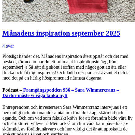
Månadens inspiration september 2025
4 svar
Plötsligt händer det. Månadens inspiration återuppstår och det med
besked, för nedan har du ett fullmatat inspirationsinlägg från
september! :) Så sätt dig skönt i soffan med något gott att äta eller
dricka och låt dig inspireras! Och ladda ner podcast-avsnittet och ta
med det på en härlig höstpromenad närmsta dagarna.
Podcast –
Framgångspodden 936 – Sara Wimmercranz –
Därför måste vi våga tänka nytt
Entreprenören och investeraren Sara Wimmercranz intervjuas i ett
personligt och utmanande samtal om föräldraskap, skärmtid och
ägande. Och om vad som faktiskt krävs för att förändra både våra liv
och strukturen vi lever i. Men också om hur våra barn påverkas av
skärmtid, av föräldranärvaro och hur viktigt det är att uppskatta de
små stunderna i livet och vardagen.