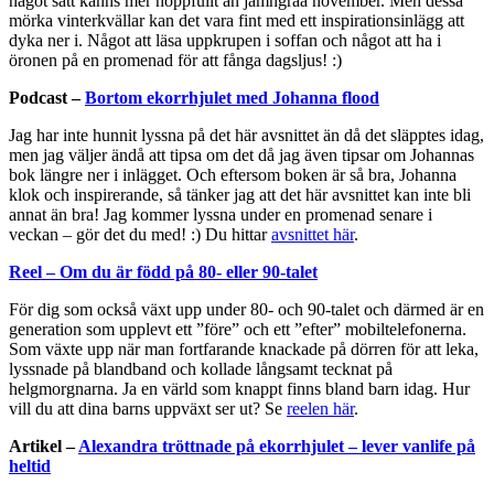
något sätt känns mer hoppfullt än jämngråa november. Men dessa
mörka vinterkvällar kan det vara fint med ett inspirationsinlägg att
dyka ner i. Något att läsa uppkrupen i soffan och något att ha i
öronen på en promenad för att fånga dagsljus! :)
Podcast –
Bortom ekorrhjulet med Johanna flood
Jag har inte hunnit lyssna på det här avsnittet än då det släpptes idag,
men jag väljer ändå att tipsa om det då jag även tipsar om Johannas
bok längre ner i inlägget. Och eftersom boken är så bra, Johanna
klok och inspirerande, så tänker jag att det här avsnittet kan inte bli
annat än bra! Jag kommer lyssna under en promenad senare i
veckan – gör det du med! :) Du hittar
avsnittet här
.
Reel – Om du är född på 80- eller 90-talet
För dig som också växt upp under 80- och 90-talet och därmed är en
generation som upplevt ett ”före” och ett ”efter” mobiltelefonerna.
Som växte upp när man fortfarande knackade på dörren för att leka,
lyssnade på blandband och kollade långsamt tecknat på
helgmorgnarna. Ja en värld som knappt finns bland barn idag. Hur
vill du att dina barns uppväxt ser ut? Se
reelen här
.
Artikel –
Alexandra tröttnade på ekorrhjulet – lever vanlife på
heltid