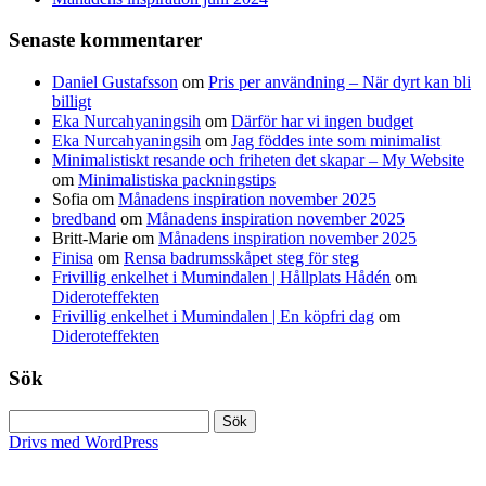
Senaste kommentarer
Daniel Gustafsson
om
Pris per användning – När dyrt kan bli
billigt
Eka Nurcahyaningsih
om
Därför har vi ingen budget
Eka Nurcahyaningsih
om
Jag föddes inte som minimalist
Minimalistiskt resande och friheten det skapar – My Website
om
Minimalistiska packningstips
Sofia
om
Månadens inspiration november 2025
bredband
om
Månadens inspiration november 2025
Britt-Marie
om
Månadens inspiration november 2025
Finisa
om
Rensa badrumsskåpet steg för steg
Frivillig enkelhet i Mumindalen | Hållplats Hådén
om
Dideroteffekten
Frivillig enkelhet i Mumindalen | En köpfri dag
om
Dideroteffekten
Sök
Sök
efter:
Drivs med WordPress