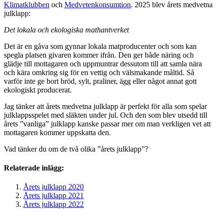
Klimatklubben
och
Medvetenkonsumtion
. 2025 blev årets medvetna
julklapp:
Det lokala och ekologiska mathantverket
Det är en gåva som gynnar lokala matproducenter och som kan
spegla platsen givaren kommer ifrån. Den ger både näring och
glädje till mottagaren och uppmuntrar dessutom till att samla nära
och kära omkring sig för en vettig och välsmakande måltid. Så
varför inte ge bort bröd, sylt, praliner, ägg eller något annat gott
ekologiskt producerat.
Jag tänker att årets medvetna julklapp är perfekt för alla som spelar
julklappsspelet med släkten under jul. Och den som blev utsedd till
årets ”vanliga” julklapp kanske passar mer om man verkligen vet att
mottagaren kommer uppskatta den.
Vad tänker du om de två olika ”årets julklapp”?
Relaterade inlägg:
Årets julklapp 2020
Årets julklapp 2021
Årets julklapp 2022