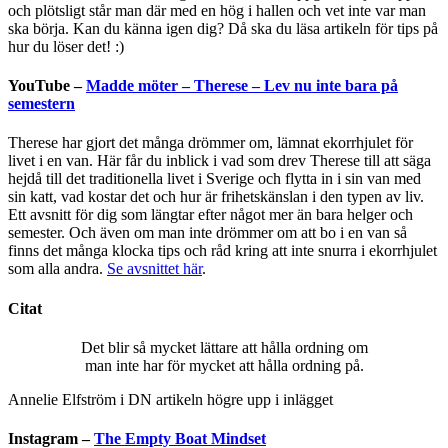
och plötsligt står man där med en hög i hallen och vet inte var man
ska börja. Kan du känna igen dig? Då ska du läsa artikeln för tips på
hur du löser det! :)
YouTube –
Madde möter – Therese – Lev nu inte bara på
semestern
Therese har gjort det många drömmer om, lämnat ekorrhjulet för
livet i en van. Här får du inblick i vad som drev Therese till att säga
hejdå till det traditionella livet i Sverige och flytta in i sin van med
sin katt, vad kostar det och hur är frihetskänslan i den typen av liv.
Ett avsnitt för dig som längtar efter något mer än bara helger och
semester. Och även om man inte drömmer om att bo i en van så
finns det många klocka tips och råd kring att inte snurra i ekorrhjulet
som alla andra.
Se avsnittet här
.
Citat
Det blir så mycket lättare att hålla ordning om
man inte har för mycket att hålla ordning på.
Annelie Elfström i DN artikeln högre upp i inlägget
Instagram –
The Empty Boat Mindset