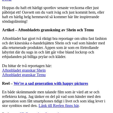
Hoppas du haft ett härligt sportlov senaste veckorna eller just
påbörjat ett! Oavsett om du varit iväg och just kommit hem, eller
haft en härlig helg hemmavid så kommer här lite inspirerande
söndagsläsning!
Artikel – Aftonbladets granskning av Shein och Temu
Aftonbladet har gjort två riktigt bra reportage om ultra fast fashion
och det kinesiska e-handelsjätten Shein och vad som händer med
alla returnerade produkter. Appen som är som en förtrollande
labyrint där du sugs in och lätt går vilse bland lockrop och
erbjudanden på billiga prylar och kläder.
Du hittar de två reportagen här:
Aftonbladet granskar Shein
Aftonbladet granskar Temu
Reel –
We’re a sad generation with happy pictures
En både skrämmande men talande film som är värd att se och
reflektera kring. Jag tänker en del på vad som händer med den
generation som fått smartphones tidigt i livet och som idag lever i
stor symbios med den.
Länk till Reelen finns här
.