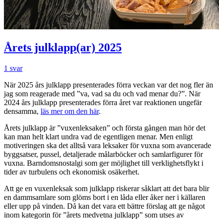
Årets julklapp(ar) 2025
1 svar
När 2025 års julklapp presenterades förra veckan var det nog fler än
jag som reagerade med ”va, vad sa du och vad menar du?”. När
2024 års julklapp presenterades förra året var reaktionen ungefär
densamma,
läs mer om den här
.
Årets julklapp är ”vuxenleksaken” och första gången man hör det
kan man helt klart undra vad de egentligen menar. Men enligt
motiveringen ska det alltså vara leksaker för vuxna som avancerade
byggsatser, pussel, detaljerade målarböcker och samlarfigurer för
vuxna. Barndomsnostalgi som ger möjlighet till verklighetsflykt i
tider av turbulens och ekonomisk osäkerhet.
Att ge en vuxenleksak som julklapp riskerar såklart att det bara blir
en dammsamlare som glöms bort i en låda eller åker ner i källaren
eller upp på vinden. Då kan det vara ett bättre förslag att ge något
inom kategorin för ”årets medvetna julklapp” som utses av