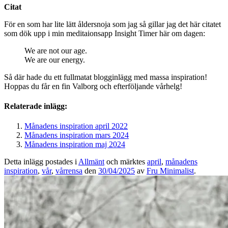
Citat
För en som har lite lätt åldersnoja som jag så gillar jag det här citatet
som dök upp i min meditaionsapp Insight Timer här om dagen:
We are not our age.
We are our energy.
Så där hade du ett fullmatat blogginlägg med massa inspiration!
Hoppas du får en fin Valborg och efterföljande vårhelg!
Relaterade inlägg:
Månadens inspiration april 2022
Månadens inspiration mars 2024
Månadens inspiration maj 2024
Detta inlägg postades i
Allmänt
och märktes
april
,
månadens
inspiration
,
vår
,
vårrensa
den
30/04/2025
av
Fru Minimalist
.