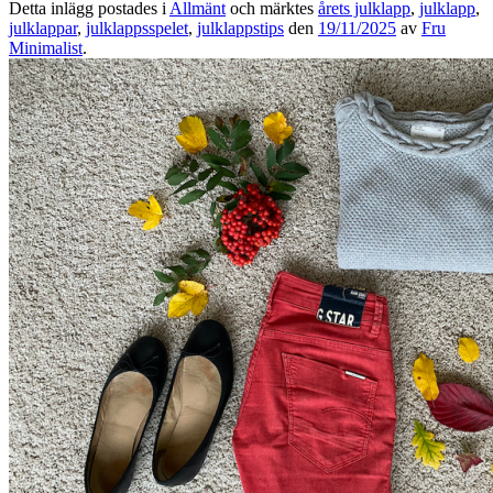
Detta inlägg postades i
Allmänt
och märktes
årets julklapp
,
julklapp
,
julklappar
,
julklappsspelet
,
julklappstips
den
19/11/2025
av
Fru
Minimalist
.