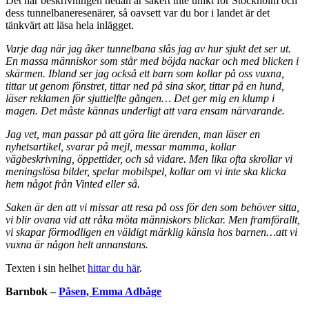
Det här beskrivningen nedan är säkert inte unikt för Stockholm och
dess tunnelbaneresenärer, så oavsett var du bor i landet är det
tänkvärt att läsa hela inlägget.
Varje dag när jag åker tunnelbana slås jag av hur sjukt det ser ut.
En massa människor som står med böjda nackar och med blicken i
skärmen. Ibland ser jag också ett barn som kollar på oss vuxna,
tittar ut genom fönstret, tittar ned på sina skor, tittar på en hund,
läser reklamen för sjuttielfte gången… Det ger mig en klump i
magen. Det måste kännas underligt att vara ensam närvarande.
Jag vet, man passar på att göra lite ärenden, man läser en
nyhetsartikel, svarar på mejl, messar mamma, kollar
vägbeskrivning, öppettider, och så vidare. Men lika ofta skrollar vi
meningslösa bilder, spelar mobilspel, kollar om vi inte ska klicka
hem något från Vinted eller så.
Saken är den att vi missar att resa på oss för den som behöver sitta,
vi blir ovana vid att råka möta människors blickar. Men framförallt,
vi skapar förmodligen en väldigt märklig känsla hos barnen…att vi
vuxna är någon helt annanstans.
Texten i sin helhet
hittar du här
.
Barnbok –
Påsen, Emma Adbåge