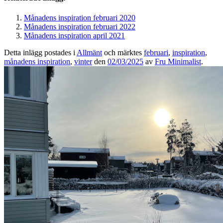
Månadens inspiration februari 2020
Månadens inspiration februari 2022
Månadens inspiration april 2021
Detta inlägg postades i
Allmänt
och märktes
februari
,
inspiration
,
månadens inspiration
,
vinter
den
02/03/2025
av
Fru Minimalist
.