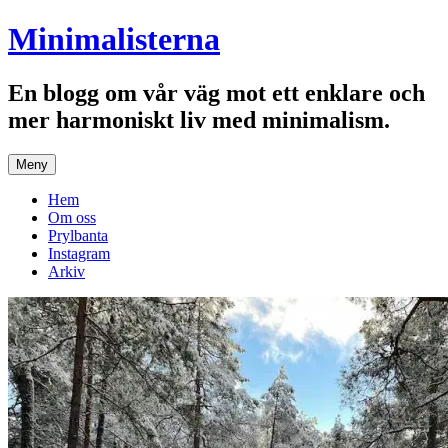
Hoppa
Minimalisterna
till
innehåll
En blogg om vår väg mot ett enklare och
mer harmoniskt liv med minimalism.
Meny
Hem
Om oss
Prylbanta
Instagram
Arkiv