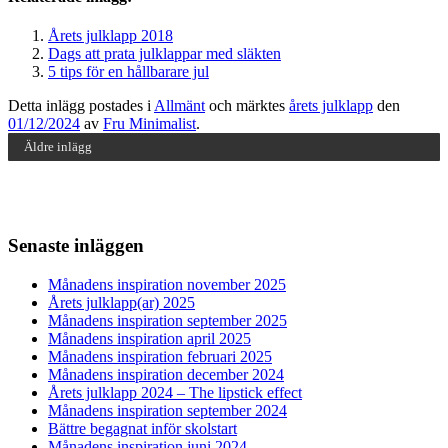
Årets julklapp 2018
Dags att prata julklappar med släkten
5 tips för en hållbarare jul
Detta inlägg postades i
Allmänt
och märktes
årets julklapp
den
01/12/2024
av
Fru Minimalist
.
Äldre inlägg
Senaste inläggen
Månadens inspiration november 2025
Årets julklapp(ar) 2025
Månadens inspiration september 2025
Månadens inspiration april 2025
Månadens inspiration februari 2025
Månadens inspiration december 2024
Årets julklapp 2024 – The lipstick effect
Månadens inspiration september 2024
Bättre begagnat inför skolstart
Månadens inspiration juni 2024