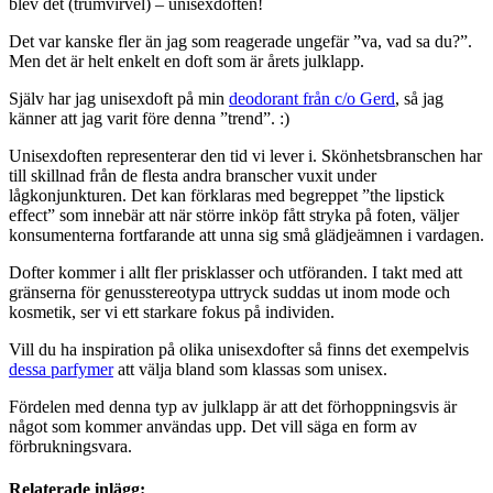
blev det (trumvirvel) – unisexdoften!
Det var kanske fler än jag som reagerade ungefär ”va, vad sa du?”.
Men det är helt enkelt en doft som är årets julklapp.
Själv har jag unisexdoft på min
deodorant från c/o Gerd
, så jag
känner att jag varit före denna ”trend”. :)
Unisexdoften representerar den tid vi lever i. Skönhetsbranschen har
till skillnad från de flesta andra branscher vuxit under
lågkonjunkturen. Det kan förklaras med begreppet ”the lipstick
effect” som innebär att när större inköp fått stryka på foten, väljer
konsumenterna fortfarande att unna sig små glädjeämnen i vardagen.
Dofter kommer i allt fler prisklasser och utföranden. I takt med att
gränserna för genusstereotypa uttryck suddas ut inom mode och
kosmetik, ser vi ett starkare fokus på individen.
Vill du ha inspiration på olika unisexdofter så finns det exempelvis
dessa parfymer
att välja bland som klassas som unisex.
Fördelen med denna typ av julklapp är att det förhoppningsvis är
något som kommer användas upp. Det vill säga en form av
förbrukningsvara.
Relaterade inlägg: