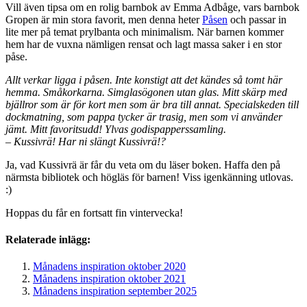
Vill även tipsa om en rolig barnbok av Emma Adbåge, vars barnbok
Gropen är min stora favorit, men denna heter
Påsen
och passar in
lite mer på temat prylbanta och minimalism. När barnen kommer
hem har de vuxna nämligen rensat och lagt massa saker i en stor
påse.
Allt verkar ligga i påsen. Inte konstigt att det kändes så tomt här
hemma. Småkorkarna. Simglasögonen utan glas. Mitt skärp med
bjällror som är för kort men som är bra till annat. Specialskeden till
dockmatning, som pappa tycker är trasig, men som vi använder
jämt. Mitt favoritsudd! Ylvas godispapperssamling.
– Kussivrä! Har ni slängt Kussivrä!?
Ja, vad Kussivrä är får du veta om du läser boken. Haffa den på
närmsta bibliotek och högläs för barnen! Viss igenkänning utlovas.
:)
Hoppas du får en fortsatt fin vintervecka!
Relaterade inlägg:
Månadens inspiration oktober 2020
Månadens inspiration oktober 2021
Månadens inspiration september 2025