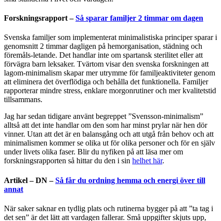
Forskningsrapport –
Så sparar familjer 2 timmar om dagen
Svenska familjer som implementerat minimalistiska principer sparar i
genomsnitt 2 timmar dagligen på hemorganisation, städning och
föremåls-letande. Det handlar inte om spartansk sterilitet eller att
förvägra barn leksaker. Tvärtom visar den svenska forskningen att
lagom-minimalism skapar mer utrymme för familjeaktiviteter genom
att eliminera det överflödiga och behålla det funktionella. Familjer
rapporterar mindre stress, enklare morgonrutiner och mer kvalitetstid
tillsammans.
Jag har sedan tidigare använt begreppet ”Svensson-minimalism”
alltså att det inte handlar om den som har minst prylar när hen dör
vinner. Utan att det är en balansgång och att utgå från behov och att
minimalismen kommer se olika ut för olika personer och för en själv
under livets olika faser. Blir du nyfiken på att läsa mer om
forskningsrapporten så hittar du den i sin
helhet här
.
Artikel – DN –
Så får du ordning hemma och energi över till
annat
När saker saknar en tydlig plats och rutinerna bygger på att ”ta tag i
det sen” är det lätt att vardagen fallerar. Små uppgifter skjuts upp,