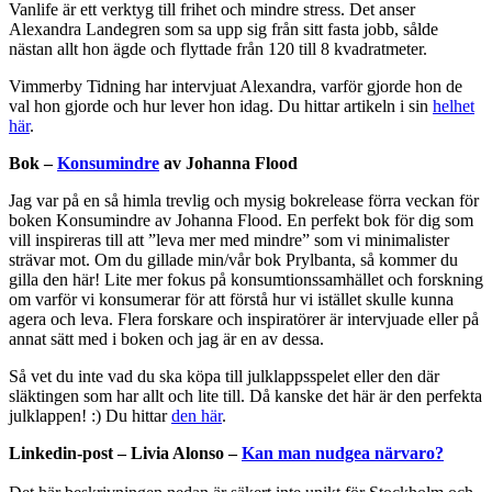
Vanlife är ett verktyg till frihet och mindre stress. Det anser
Alexandra Landegren som sa upp sig från sitt fasta jobb, sålde
nästan allt hon ägde och flyttade från 120 till 8 kvadratmeter.
Vimmerby Tidning har intervjuat Alexandra, varför gjorde hon de
val hon gjorde och hur lever hon idag. Du hittar artikeln i sin
helhet
här
.
Bok –
Konsumindre
av Johanna Flood
Jag var på en så himla trevlig och mysig bokrelease förra veckan för
boken Konsumindre av Johanna Flood. En perfekt bok för dig som
vill inspireras till att ”leva mer med mindre” som vi minimalister
strävar mot. Om du gillade min/vår bok Prylbanta, så kommer du
gilla den här! Lite mer fokus på konsumtionssamhället och forskning
om varför vi konsumerar för att förstå hur vi istället skulle kunna
agera och leva. Flera forskare och inspiratörer är intervjuade eller på
annat sätt med i boken och jag är en av dessa.
Så vet du inte vad du ska köpa till julklappsspelet eller den där
släktingen som har allt och lite till. Då kanske det här är den perfekta
julklappen! :) Du hittar
den här
.
Linkedin-post – Livia Alonso
–
Kan man nudgea närvaro?