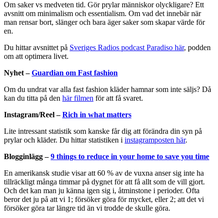
Om saker vs medveten tid. Gör prylar människor olyckligare? Ett
avsnitt om minimalism och essentialism. Om vad det innebär när
man rensar bort, slänger och bara äger saker som skapar värde för
en.
Du hittar avsnittet på
Sveriges Radios podcast Paradiso här
, podden
om att optimera livet.
Nyhet –
Guardian om Fast fashion
Om du undrat var alla fast fashion kläder hamnar som inte säljs? Då
kan du titta på den
här filmen
för att få svaret.
Instagram/Reel –
Rich in what matters
Lite intressant statistik som kanske får dig att förändra din syn på
prylar och kläder. Du hittar statistiken i
instagramposten här
.
Blogginlägg –
9 things to reduce in your home to save you time
En amerikansk studie visar att 60 % av de vuxna anser sig inte ha
tillräckligt många timmar på dygnet för att få allt som de vill gjort.
Och det kan man ju känna igen sig i, åtminstone i perioder. Ofta
beror det ju på att vi 1; försöker göra för mycket, eller 2; att det vi
försöker göra tar längre tid än vi trodde de skulle göra.