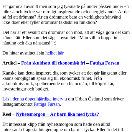
Ett gammalt avsnitt men som jag lyssnade på under påsken under en
bilresa och tyckte var otroligt inspirerande och energigivande. Är det
så fel att drömma? Är en drömmare bara en verklighetsfrånvänd
icke-doer eller fyller drömmar faktiskt en funktion?
Det här är ett avsnitt om drömmar och mod, att att våga göra det som
känns rätt. Eller som det sägs i avsnittet: ”Man vill ju hoppa in i
nånting och åka nånstans!” :)
Du hittar avsnittet i sin
helhet här
.
Artikel –
Från skuldsatt till ekonomisk fri
–
Fattiga Farsan
Kanske kan detta inspirera dig som tycker att det går långsamt eller
känns omöjligt att spara sig till ekonomisk frihet. Från
alkoholmissbruk, spelberoende och blancolån, till köpfritt år,
investeringar och budget.
Läs i denna öppenhjärtliga intervju
om Urban Östlund som driver
Instagramkontot
Fattiga Farsan
.
Reel –
Nyhetsmorgon – Är barn lika med lycka?
Ett intressant klipp från nyhetsmorgon som hade den alltid
intressanta frågeställningen uppe om barn = lycka. Eller är det till