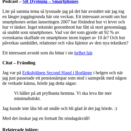
Podcast –
SR Dystopia – Smartphones
Lite på samma tema så lyssnade jag på det här avsnittet när jag tog
en längre joggingrunda här om veckan. Ett intressant avsnitt om hur
smartphones sedan lanseringen 2007 har förändrat hur vi lever och
hur vi tänker. Inget tekniskt genombrott har fått så stort genomslagg
så snabbt som smartphones. Vad var det som gjorde att 92 % av
svenskarna skaffade en smartphone inom loppet av 10 år? Och hur
påverkas samhället, relationer och våra hjärnor av den nya tekniken?
Ett intressant avsnitt som du hittar i sin
helhet här
.
Citat – Främling
Jag var på
Erikshjälpen Second Hand i Borlänge
i helgen och när
jag just passerade ett pensionärspar som stod i samspråk med någon
de verkade känna, hörde jag detta sägas:
Vi håller på att prylbanta hemma. Vi ska leva lite mer
minimalistiskt.
Jag kunde inte låta bli att småle och bli glad åt det jag hörde. :)
Med det önskar jag en fortsatt fin söndagskväll!
Relaterade inlägg: