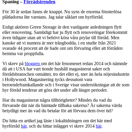
Spaning –
Förrådstrenden
För 30 år sedan fanns de knappt. Nu syns de enorma fönsterlösa
plåtladorna lite varstans. Jag talar såklart om hyrförråd.
Enligt aktören Green Storage är den vanligaste anledningen flytt
eller renovering. Samtidigt har ju flytt och renoveringar förekommit
även tidigare utan att vi behövt köra våra prylar till förråd. Men
kanske att vi numera är mer trångbodda, i en studie från 2021
svarade 44 procent att de hade ont om förvaring eller att förråden
hemma var proppfulla.
Vi skrev på
bloggen
om det här fenomenet redan 2014 och nämnde
då att i USA har vart tionde hushåll magasinerat saker och
förrådsbranschen omsätter, tro det eller ej, mer än hela nöjesindustrin
i Hollywood. Magasinering tycks dessutom vara
beroendeframkallande och i Sverige visar undersökningar att de som
hyr förråd tenderar att göra det under allt längre perioder.
Har du magasinerat några tillhörigheter? Mindes du vad du
förvarade där när du hämtade tillbaka sakerna? Är sakerna värda
betydligt mer än vad du betalar för att förvara dem över tid?
Du hitta en artikel jag läste i lokaltidningen om det här med
hyrförråd
här
, och du hittar inlägget vi skrev 2014
här
.