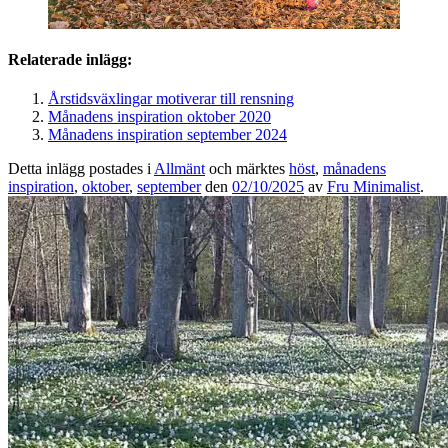
Relaterade inlägg:
Årstidsväxlingar motiverar till rensning
Månadens inspiration oktober 2020
Månadens inspiration september 2024
Detta inlägg postades i
Allmänt
och märktes
höst
,
månadens
inspiration
,
oktober
,
september
den
02/10/2025
av
Fru Minimalist
.