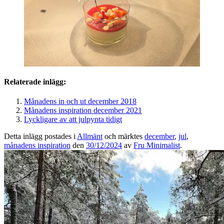
Relaterade inlägg:
Månadens in och ut december 2018
Månadens inspiration december 2021
Lyckligare av att julpynta tidigt
Detta inlägg postades i
Allmänt
och märktes
december
,
jul
,
månadens inspiration
den
30/12/2024
av
Fru Minimalist
.