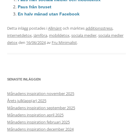
Paus från bruset
En halv månad utan Facebook
Detta inlägg postades i
Allmänt
och märktes
additionsstress
,
internetdetox
,
jämföra
,
mobildetox
,
sociala medier
,
sociala medier
detox
den
16/06/2024
av
Fru Minimalist
.
SENASTE INLÄGGEN
Månadens inspiration november 2025
Årets julklapp(ar) 2025
Månadens inspiration september 2025
Månadens inspiration april 2025
Månadens inspiration februari 2025
Månadens inspiration december 2024