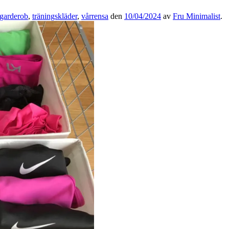
sgarderob
,
träningskläder
,
vårrensa
den
10/04/2024
av
Fru Minimalist
.