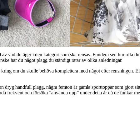
bild av vad du äger i den kategori som ska rensas. Fundera sen hur ofta 
ske har du något plagg du ständigt ratar av olika anledningar.
sikt kring om du skulle behöva komplettera med något efter rensningen. 
en dryg handfull plagg, några femton år gamla sporttoppar som gjort sitt
ända frekvent och försöka ”använda upp” under detta år då de funkar men 