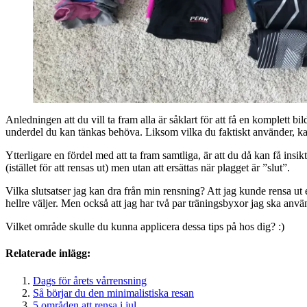
Anledningen att du vill ta fram alla är såklart för att få en komplett 
underdel du kan tänkas behöva. Liksom vilka du faktiskt använder, kan
Ytterligare en fördel med att ta fram samtliga, är att du då kan få in
(istället för att rensas ut) men utan att ersättas när plagget är ”slut”.
Vilka slutsatser jag kan dra från min rensning? Att jag kunde rensa ut 
hellre väljer. Men också att jag har två par träningsbyxor jag ska anv
Vilket område skulle du kunna applicera dessa tips på hos dig? :)
Relaterade inlägg:
Dags för årets vårrensning
Så börjar du den minimalistiska resan
5 områden att rensa i jul