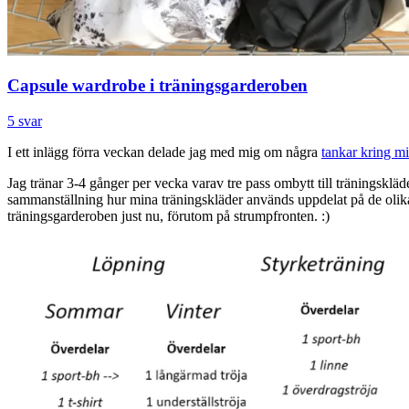
Capsule wardrobe i träningsgarderoben
5 svar
I ett inlägg förra veckan delade jag med mig om några
tankar kring mi
Jag tränar 3-4 gånger per vecka varav tre pass ombytt till träningsklä
sammanställning hur mina träningskläder används uppdelat på de olika p
träningsgarderoben just nu, förutom på strumpfronten. :)