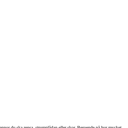
 pennor du ska rensa, strumplådan eller skor. Beroende på hur mycket