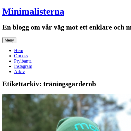
Hoppa
Minimalisterna
till
innehåll
En blogg om vår väg mot ett enklare och 
Meny
Hem
Om oss
Prylbanta
Instagram
Arkiv
Etikettarkiv:
träningsgarderob