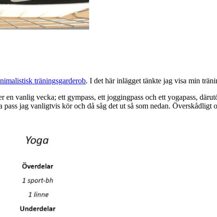
nimalistisk träningsgarderob
. I det här inlägget tänkte jag visa min tr
der en vanlig vecka; ett gympass, ett joggingpass och ett yogapass, därut
ass jag vanligtvis kör och då såg det ut så som nedan. Överskådligt och