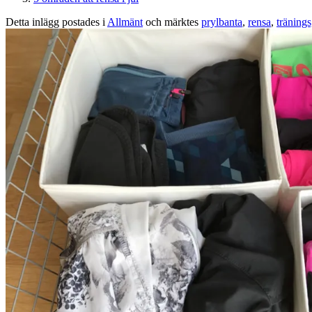
Detta inlägg postades i
Allmänt
och märktes
prylbanta
,
rensa
,
träning