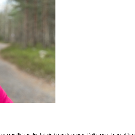
a fram samtliga av den kategori som ska rensas. Detta oavsett om det är