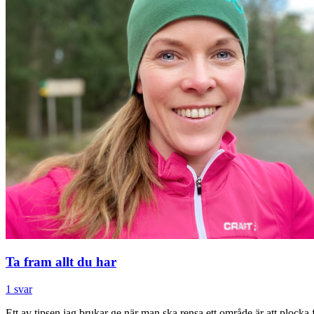
Ta fram allt du har
1 svar
Ett av tipsen jag brukar ge när man ska rensa ett område är att plock