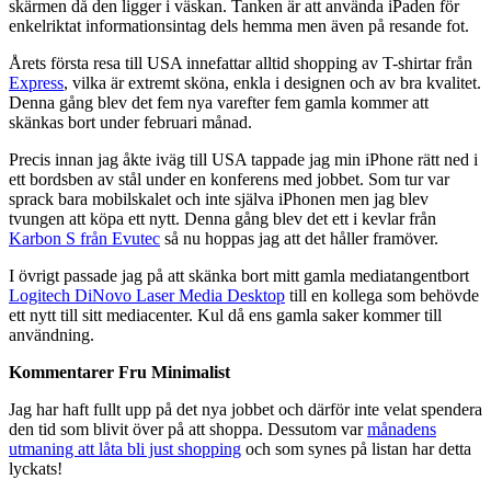
skärmen då den ligger i väskan. Tanken är att använda iPaden för
enkelriktat informationsintag dels hemma men även på resande fot.
Årets första resa till USA innefattar alltid shopping av T-shirtar från
Express
, vilka är extremt sköna, enkla i designen och av bra kvalitet.
Denna gång blev det fem nya varefter fem gamla kommer att
skänkas bort under februari månad.
Precis innan jag åkte iväg till USA tappade jag min iPhone rätt ned i
ett bordsben av stål under en konferens med jobbet. Som tur var
sprack bara mobilskalet och inte själva iPhonen men jag blev
tvungen att köpa ett nytt. Denna gång blev det ett i kevlar från
Karbon S från Evutec
så nu hoppas jag att det håller framöver.
I övrigt passade jag på att skänka bort mitt gamla mediatangentbort
Logitech DiNovo Laser Media Desktop
till en kollega som behövde
ett nytt till sitt mediacenter. Kul då ens gamla saker kommer till
användning.
Kommentarer Fru Minimalist
Jag har haft fullt upp på det nya jobbet och därför inte velat spendera
den tid som blivit över på att shoppa. Dessutom var
månadens
utmaning att låta bli just shopping
och som synes på listan har detta
lyckats!