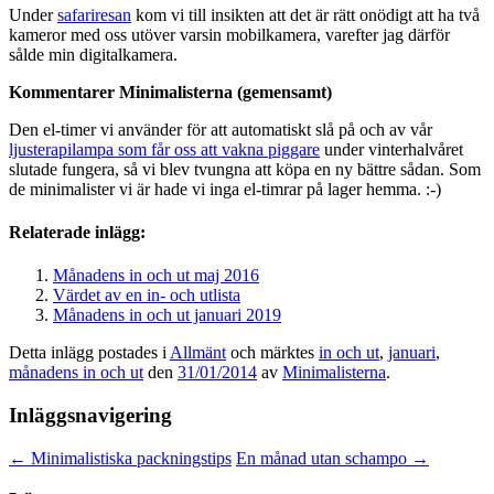
Under
safariresan
kom vi till insikten att det är rätt onödigt att ha två
kameror med oss utöver varsin mobilkamera, varefter jag därför
sålde min digitalkamera.
Kommentarer Minimalisterna (gemensamt)
Den el-timer vi använder för att automatiskt slå på och av vår
ljusterapilampa som får oss att vakna piggare
under vinterhalvåret
slutade fungera, så vi blev tvungna att köpa en ny bättre sådan. Som
de minimalister vi är hade vi inga el-timrar på lager hemma. :-)
Relaterade inlägg:
Månadens in och ut maj 2016
Värdet av en in- och utlista
Månadens in och ut januari 2019
Detta inlägg postades i
Allmänt
och märktes
in och ut
,
januari
,
månadens in och ut
den
31/01/2014
av
Minimalisterna
.
Inläggsnavigering
←
Minimalistiska packningstips
En månad utan schampo
→