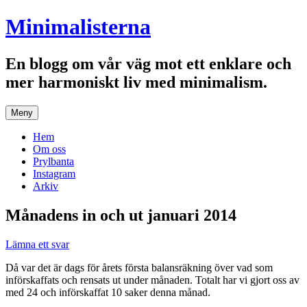
Hoppa
Minimalisterna
till
innehåll
En blogg om vår väg mot ett enklare och
mer harmoniskt liv med minimalism.
Meny
Hem
Om oss
Prylbanta
Instagram
Arkiv
Månadens in och ut januari 2014
Lämna ett svar
Då var det är dags för årets första balansräkning över vad som
införskaffats och rensats ut under månaden. Totalt har vi gjort oss av
med 24 och införskaffat 10 saker denna månad.