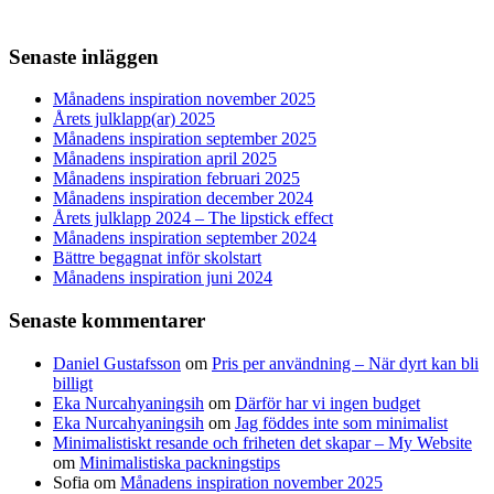
Senaste inläggen
Månadens inspiration november 2025
Årets julklapp(ar) 2025
Månadens inspiration september 2025
Månadens inspiration april 2025
Månadens inspiration februari 2025
Månadens inspiration december 2024
Årets julklapp 2024 – The lipstick effect
Månadens inspiration september 2024
Bättre begagnat inför skolstart
Månadens inspiration juni 2024
Senaste kommentarer
Daniel Gustafsson
om
Pris per användning – När dyrt kan bli
billigt
Eka Nurcahyaningsih
om
Därför har vi ingen budget
Eka Nurcahyaningsih
om
Jag föddes inte som minimalist
Minimalistiskt resande och friheten det skapar – My Website
om
Minimalistiska packningstips
Sofia
om
Månadens inspiration november 2025