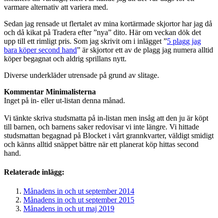
varmare alternativ att variera med.
Sedan jag rensade ut flertalet av mina kortärmade skjortor har jag då
och då kikat på Tradera efter ”nya” dito. Här om veckan dök det
upp till ett rimligt pris. Som jag skrivit om i inlägget ”
5 plagg jag
bara köper second hand
” är skjortor ett av de plagg jag numera alltid
köper begagnat och aldrig sprillans nytt.
Diverse underkläder utrensade på grund av slitage.
Kommentar Minimalisterna
Inget på in- eller ut-listan denna månad.
Vi tänkte skriva studsmatta på in-listan men insåg att den ju är köpt
till barnen, och barnens saker redovisar vi inte längre. Vi hittade
studsmattan begagnad på Blocket i vårt grannkvarter, väldigt smidigt
och känns alltid snäppet bättre när ett planerat köp hittas second
hand.
Relaterade inlägg:
Månadens in och ut september 2014
Månadens in och ut september 2015
Månadens in och ut maj 2019