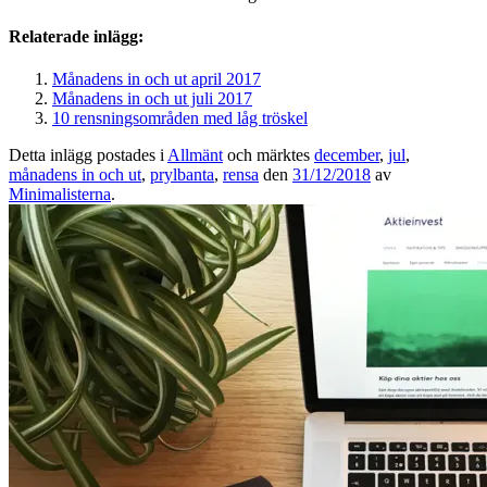
Relaterade inlägg:
Månadens in och ut april 2017
Månadens in och ut juli 2017
10 rensningsområden med låg tröskel
Detta inlägg postades i
Allmänt
och märktes
december
,
jul
,
månadens in och ut
,
prylbanta
,
rensa
den
31/12/2018
av
Minimalisterna
.