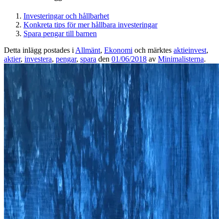
Investeringar och hållbarhet
Konkreta tips för mer hållbara investeringar
Spara pengar till barnen
Detta inlägg postades i
Allmänt
,
Ekonomi
och märktes
aktieinvest
,
aktier
,
investera
,
pengar
,
spara
den
01/06/2018
av
Minimalisterna
.