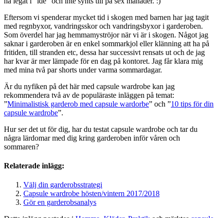
ha legat i ”ide” och inte synts till på sex månader. :)
Eftersom vi spenderar mycket tid i skogen med barnen har jag tagit
med regnbyxor, vandringsskor och vandringsbyxor i garderoben.
Som överdel har jag hemmamyströjor när vi är i skogen. Något jag
saknar i garderoben är en enkel sommarkjol eller klänning att ha på
fritiden, till stranden etc, dessa har successivt rensats ut och de jag
har kvar är mer lämpade för en dag på kontoret. Jag får klara mig
med mina två par shorts under varma sommardagar.
Är du nyfiken på det här med capsule wardrobe kan jag
rekommendera två av de populäraste inläggen på temat:
”
Minimalistisk garderob med capsule wardorbe
” och ”
10 tips för din
capsule wardrobe
”.
Hur ser det ut för dig, har du testat capsule wardrobe och tar du
några lärdomar med dig kring garderoben inför våren och
sommaren?
Relaterade inlägg:
Välj din garderobsstrategi
Capsule wardrobe hösten/vintern 2017/2018
Gör en garderobsanalys