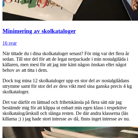
Minimering av skolkataloger
16 svar
När tittade du i dina skolkataloger senast? För mig var det flera år
sedan. Till stor del för att de legat nerpackade i min nostalgilåda i
källaren, men mest för att jag inte känt någon önskan eller något
behov av att titta i dem.
Dock tog mina 12 skolkataloger upp en stor del av nostalgilådans
utrymme samt för stor del av dess vikt med sina ganska precis 4 kg
skolkataloger.
Det var därför en lättnad och frihetskänsla på flera sätt när jag
bestämde mig för att klippa ut enbart min egen klass i respektive
skolkatalog/årskull och slänga resten. De där andra klasserna (läs
killarna ;) ) jag hade stort intresse av då, finns inget intresse av nu.