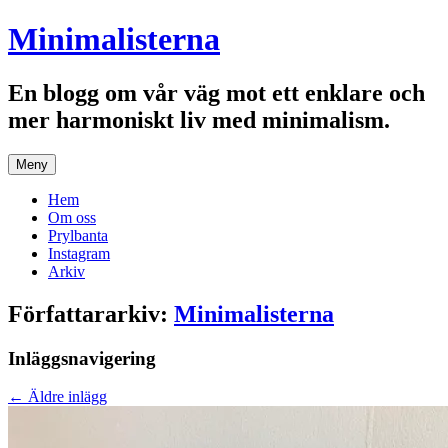
Hoppa
Minimalisterna
till
innehåll
En blogg om vår väg mot ett enklare och
mer harmoniskt liv med minimalism.
Meny
Hem
Om oss
Prylbanta
Instagram
Arkiv
Författararkiv:
Minimalisterna
Inläggsnavigering
←
Äldre inlägg