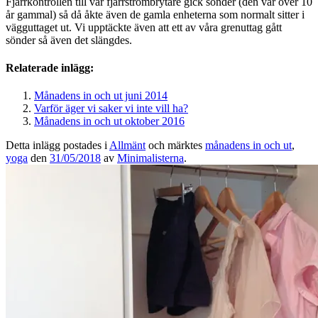
Fjärrkontrollen till vår fjärrströmbrytare gick sönder (den var över 10
år gammal) så då åkte även de gamla enheterna som normalt sitter i
vägguttaget ut. Vi upptäckte även att ett av våra grenuttag gått
sönder så även det slängdes.
Relaterade inlägg:
Månadens in och ut juni 2014
Varför äger vi saker vi inte vill ha?
Månadens in och ut oktober 2016
Detta inlägg postades i
Allmänt
och märktes
månadens in och ut
,
yoga
den
31/05/2018
av
Minimalisterna
.