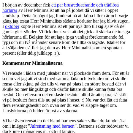
I början av december fick
ett par brusreducerande och trådlösa
hörlurar
av Herr Minimalist att ha på jobbet då vi sitter i öppet
landskap. Detta är något jag funderat på att köpa i flera år och varje
gång jag testat Herr Minimalists sådana hörlurar har jag blivit sugen.
I
oktober
köpte Herr Minimalist ett par nya dito till sig själv då de
gamla gick sönder. Vi fick dock veta att det gick att skicka de trasiga
hörlurarna till Belgien för att laga (pga vanligt förekommande fel,
typ) och nu två månader senare kom de tillbaka lagade. Istället för
att sälja dem så fick jag dem av Herr Minimalist som en spontan
present (eller tidig julklapp ;) ).
Kommentarer Minimalisterna
Vi rensade i lådan med julsaker när vi plockade fram dem. För ett år
sedan vet jag att vi stod med samma låda och tvekade om vi skulle
rensa eller skjuta på det tills vi var på plats i en större bostad där vi
skulle bo mer långsiktigt och därför lättare skulle kunna fatta bra
beslut. Och eftersom det enklaste beslutet alltid är att spara, så sköt
vi på beslutet fram tills nu på plats i huset. :) Nu var det lätt att fatta
flera rensningsbeslut och ovan ser du vad vi släppte taget om.
Ljuslyktorna på bilden är två av sakerna.
Vi har även rensat en del bland barnens saker vilket du kunde läsa
om i inlägget ”
Julrensning med barnen
”. Barnens saker redovisar vi
dock inte i månadens in- och ut längre.