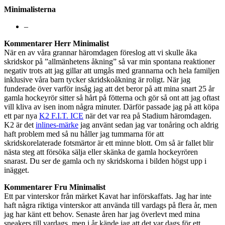
Minimalisterna
–
Kommentarer Herr Minimalist
När en av våra grannar häromdagen föreslog att vi skulle åka
skridskor på ”allmänhetens åkning” så var min spontana reaktioner
negativ trots att jag gillar att umgås med grannarna och hela familjen
inklusive våra barn tycker skridskoåkning är roligt. När jag
funderade över varför insåg jag att det beror på att mina snart 25 år
gamla hockeyrör sitter så hårt på fötterna och gör så ont att jag oftast
vill kliva av isen inom några minuter. Därför passade jag på att köpa
ett par nya
K2 F.I.T. ICE
när det var rea på Stadium häromdagen.
K2 är det
inlines-märke
jag använt sedan jag var tonåring och aldrig
haft problem med så nu håller jag tummarna för att
skridskorelaterade fotsmärtor är ett minne blott. Om så är fallet blir
nästa steg att försöka sälja eller skänka de gamla hockeyrören
snarast. Du ser de gamla och ny skridskorna i bilden högst upp i
inägget.
Kommentarer Fru Minimalist
Ett par vinterskor från märket Kavat har införskaffats. Jag har inte
haft några riktiga vinterskor att använda till vardags på flera år, men
jag har känt ett behov. Senaste åren har jag överlevt med mina
sneakers till vardags, men i år kände jag att det var dags för ett