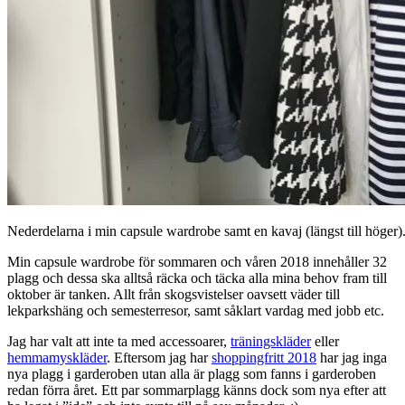
Nederdelarna i min capsule wardrobe samt en kavaj (längst till höger). 
Min capsule wardrobe för sommaren och våren 2018 innehåller 32
plagg och dessa ska alltså räcka och täcka alla mina behov fram till
oktober är tanken. Allt från skogsvistelser oavsett väder till
lekparkshäng och semesterresor, samt såklart vardag med jobb etc.
Jag har valt att inte ta med accessoarer,
träningskläder
eller
hemmamyskläder
. Eftersom jag har
shoppingfritt 2018
har jag inga
nya plagg i garderoben utan alla är plagg som fanns i garderoben
redan förra året. Ett par sommarplagg känns dock som nya efter att