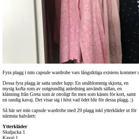
Fyra plagg i min capsule wardrobe vars långsiktiga existens kommer ut
Dessa fyra plagg är satta under lupp: En småblommig skjorta, en
mysig kofta som av outgrundlig anledning används sällan, en
klänning från Greta som är otroligt fin men som känns för kort, samt
en randig kavaj. Det visar sig i höst vad ödet blir för dessa plagg. ;)
Så här ser min capsule wardrobe med 29 plagg inkl ytterkläder ut för
närmsta halvåret:
Ytterkläder
Skaljacka 1
Kavaj 1