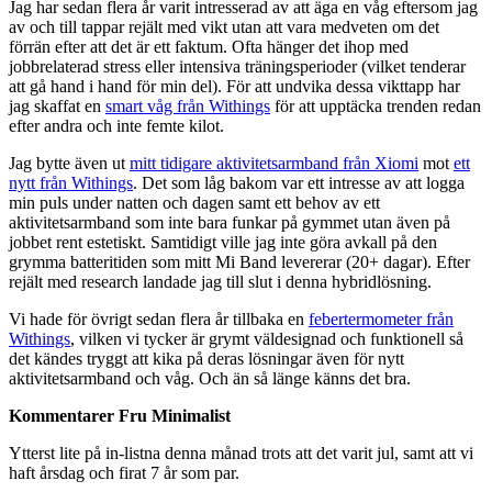
Jag har sedan flera år varit intresserad av att äga en våg eftersom jag
av och till tappar rejält med vikt utan att vara medveten om det
förrän efter att det är ett faktum. Ofta hänger det ihop med
jobbrelaterad stress eller intensiva träningsperioder (vilket tenderar
att gå hand i hand för min del). För att undvika dessa vikttapp har
jag skaffat en
smart våg från Withings
för att upptäcka trenden redan
efter andra och inte femte kilot.
Jag bytte även ut
mitt tidigare aktivitetsarmband från Xiomi
mot
ett
nytt från Withings
. Det som låg bakom var ett intresse av att logga
min puls under natten och dagen samt ett behov av ett
aktivitetsarmband som inte bara funkar på gymmet utan även på
jobbet rent estetiskt. Samtidigt ville jag inte göra avkall på den
grymma batteritiden som mitt Mi Band levererar (20+ dagar). Efter
rejält med research landade jag till slut i denna hybridlösning.
Vi hade för övrigt sedan flera år tillbaka en
febertermometer från
Withings
, vilken vi tycker är grymt väldesignad och funktionell så
det kändes tryggt att kika på deras lösningar även för nytt
aktivitetsarmband och våg. Och än så länge känns det bra.
Kommentarer Fru Minimalist
Ytterst lite på in-listna denna månad trots att det varit jul, samt att vi
haft årsdag och firat 7 år som par.