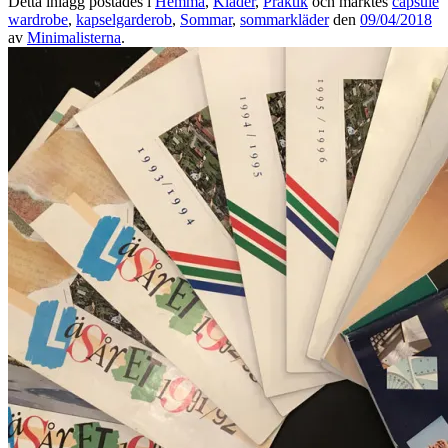
Detta inlägg postades i
Hemma
,
Kläder
,
Praktik
och märktes
capsule
wardrobe
,
kapselgarderob
,
Sommar
,
sommarkläder
den
09/04/2018
av
Minimalisterna
.