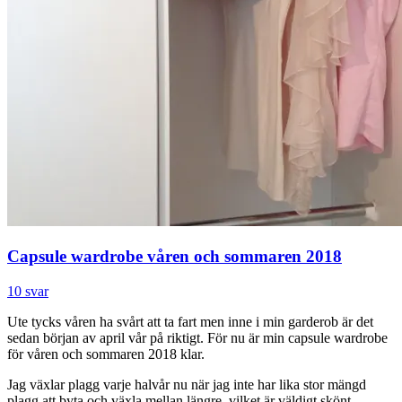
Capsule wardrobe våren och sommaren 2018
10 svar
Ute tycks våren ha svårt att ta fart men inne i min garderob är det
sedan början av april vår på riktigt. För nu är min capsule wardrobe
för våren och sommaren 2018 klar.
Jag växlar plagg varje halvår nu när jag inte har lika stor mängd
plagg att byta och växla mellan längre, vilket är väldigt skönt.