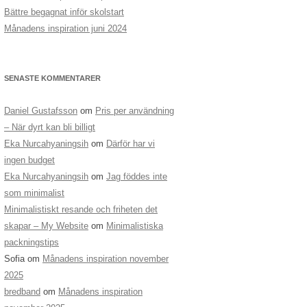
Bättre begagnat inför skolstart
Månadens inspiration juni 2024
SENASTE KOMMENTARER
Daniel Gustafsson
om
Pris per användning
– När dyrt kan bli billigt
Eka Nurcahyaningsih
om
Därför har vi
ingen budget
Eka Nurcahyaningsih
om
Jag föddes inte
som minimalist
Minimalistiskt resande och friheten det
skapar – My Website
om
Minimalistiska
packningstips
Sofia
om
Månadens inspiration november
2025
bredband
om
Månadens inspiration