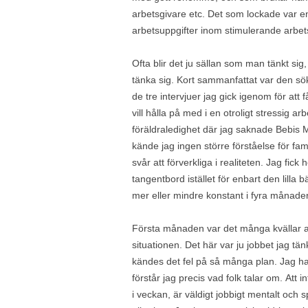
arbetsgivare etc. Det som lockade var en
arbetsuppgifter inom stimulerande arbe
Ofta blir det ju sällan som man tänkt sig
tänka sig. Kort sammanfattat var den sökt
de tre intervjuer jag gick igenom för att 
vill hålla på med i en otroligt stressig ar
föräldraledighet där jag saknade Bebis 
kände jag ingen större förståelse för fa
svår att förverkliga i realiteten. Jag fick 
tangentbord istället för enbart den lilla b
mer eller mindre konstant i fyra månade
Första månaden var det många kvällar av
situationen. Det här var ju jobbet jag t
kändes det fel på så många plan. Jag har
förstår jag precis vad folk talar om. At
i veckan, är väldigt jobbigt mentalt och s