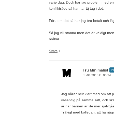
varje dag. Dock har jag problem med en 
konflikträdd så han tar Ej tag i det.
Förutom det så har jag bra betalt och låg
Så jag vill stanna men det är väldigt m
bråkar.
↓
Svara
Fru Minimalist
In
05/01/2016 kl. 06:24
Jag håller helt klart med om att 
väsentlig på samma sätt, och ska
år när barnen är lite mer självgå
Tråkigt med kollegan, att ha någ