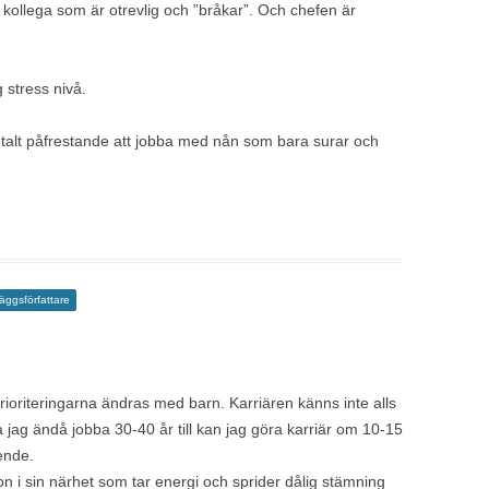
kollega som är otrevlig och ”bråkar”. Och chefen är
 stress nivå.
entalt påfrestande att jobba med nån som bara surar och
läggsförfattare
prioriteringarna ändras med barn. Karriären känns inte alls
 jag ändå jobba 30-40 år till kan jag göra karriär om 10-15
ende.
on i sin närhet som tar energi och sprider dålig stämning