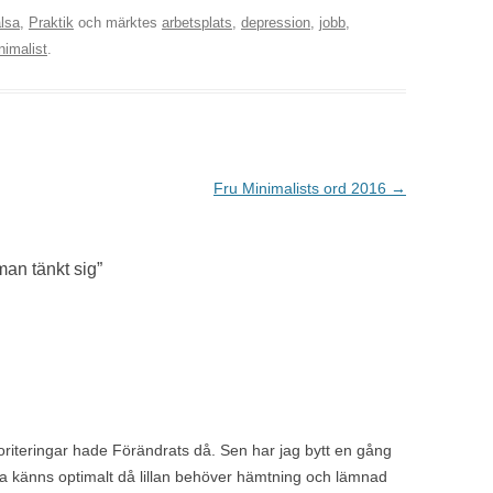
lsa
,
Praktik
och märktes
arbetsplats
,
depression
,
jobb
,
nimalist
.
Fru Minimalists ord 2016
→
man tänkt sig
”
ioriteringar hade Förändrats då. Sen har jag bytt en gång
etta känns optimalt då lillan behöver hämtning och lämnad