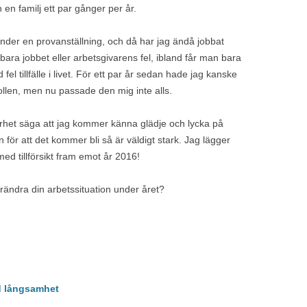
 en familj ett par gånger per år.
 under en provanställning, och då har jag ändå jobbat
bara jobbet eller arbetsgivarens fel, ibland får man bara
 fel tillfälle i livet. För ett par år sedan hade jag kanske
rollen, men nu passade den mig inte alls.
rhet säga att jag kommer känna glädje och lycka på
r att det kommer bli så är väldigt stark. Jag lägger
d tillförsikt fram emot år 2016!
förändra din arbetssituation under året?
 långsamhet