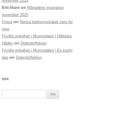
november 2025
Britt-Marie
om
Månadens inspiration
november 2025
Finisa
om
Rensa badrumsskåpet steg för
steg
Frivillig enkelhet i Mumindalen | Hållplats
Hådén
om
Dideroteffekten
Frivillig enkelhet i Mumindalen | En köpfri
dag
om
Dideroteffekten
SÖK
Sök
efter: