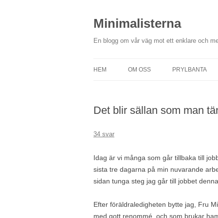
Hoppa
till
innehåll
Minimalisterna
En blogg om vår väg mot ett enklare och me
HEM
OM OSS
PRYLBANTA
Det blir sällan som man tä
34 svar
Idag är vi många som går tillbaka till job
sista tre dagarna på min nuvarande arbe
sidan tunga steg jag går till jobbet denn
Efter föräldraledigheten bytte jag, Fru Mi
med gott renommé, och som brukar hamn