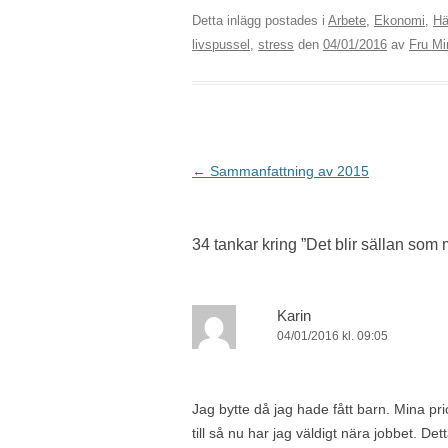
Detta inlägg postades i
Arbete
,
Ekonomi
,
Hä
livspussel
,
stress
den
04/01/2016
av
Fru Mi
Inläggsnavigering
←
Sammanfattning av 2015
34 tankar kring ”
Det blir sällan som 
Karin
04/01/2016 kl. 09:05
Jag bytte då jag hade fått barn. Mina pr
till så nu har jag väldigt nära jobbet. D