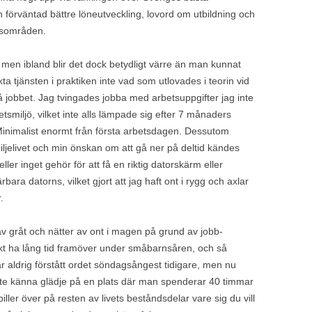
 förväntad bättre löneutveckling, lovord om utbildning och
tsområden.
, men ibland blir det dock betydligt värre än man kunnat
a tjänsten i praktiken inte vad som utlovades i teorin vid
få jobbet. Jag tvingades
jobba med arbetsuppgifter jag inte
betsmiljö, vilket inte alls lämpade sig efter 7 månaders
Minimalist enormt från första arbetsdagen. Dessutom
miljelivet och min önskan om att gå ner på deltid kändes
heller inget gehör för att få en riktig datorskärm eller
ärbara datorns, vilket gjort att jag haft ont i rygg och axlar
r.
 gråt och nätter av ont i magen på grund av jobb-
änkt ha lång tid framöver under småbarnsåren, och så
 aldrig förstått ordet söndagsångest tidigare, men nu
t inte känna glädje på en plats där man spenderar 40 timmar
piller över på resten av livets beståndsdelar vare sig du vill