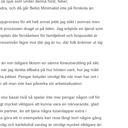
it så sjuk som under denna höst, feber,
dra, och då går Bebis Minimalist inte på förskola än.
ervjuprocess för ett helt annat jobb jag sökt i somras men
t processen dragit ut på tiden. Jag erbjöds en tjänst som
lats där förståelsen för familjelivet och livspusslet är
essnivån lägre mot där jag är nu, där folk bränner ut sig
 än min tidigare liksom en sämre löneutveckling på sikt.
när jag tänkte tillbaka på hur hösten varit, hur jag mått
ta jobbet. Pengar betyder otroligt lite när man har ont i
 att man inte kan påverka sin arbetssituation.
 viss basal nivå så spelar inte mer pengar någon roll för
oligt mycket viktigare att kunna vara en närvarande, glad
sin partner, än att tjäna några tusenlappar extra i
a göra ett ni exempelvis kan resa långt bort någon gång
ig och kärleksfull vardag är otroligt mycket viktigare än