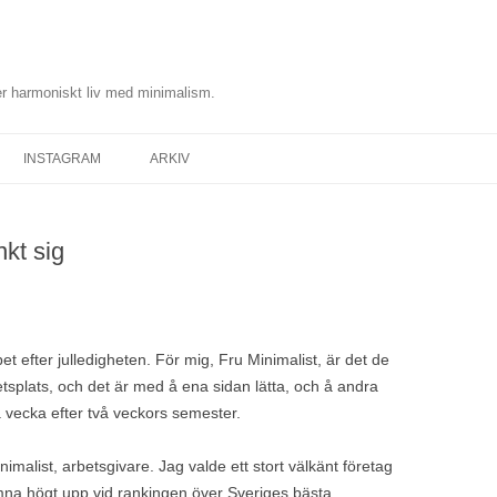
r harmoniskt liv med minimalism.
INSTAGRAM
ARKIV
nkt sig
bet efter julledigheten. För mig, Fru Minimalist, är det de
tsplats, och det är med å ena sidan lätta, och å andra
a vecka efter två veckors semester.
nimalist, arbetsgivare. Jag valde ett stort välkänt företag
a högt upp vid rankingen över Sveriges bästa