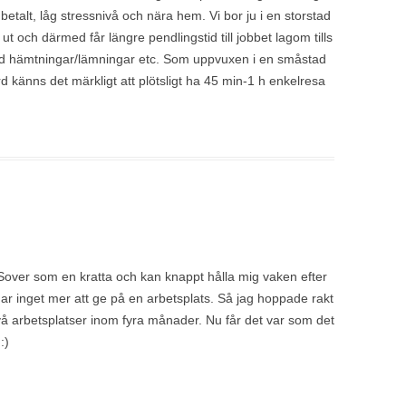
betalt, låg stressnivå och nära hem. Vi bor ju i en storstad
e ut och därmed får längre pendlingstid till jobbet lagom tills
med hämtningar/lämningar etc. Som uppvuxen i en småstad
rd känns det märkligt att plötsligt ha 45 min-1 h enkelresa
s. Sover som en kratta och kan knappt hålla mig vaken efter
 har inget mer att ge på en arbetsplats. Så jag hoppade rakt
 två arbetsplatser inom fyra månader. Nu får det var som det
:)