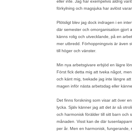
eller inte. Jag har exempelvis aldrig var
förkylning och magsjuka har avlöst varan
Plötsligt blev jag dock indragen i en int
där semester och omorganisation gjort at
känns rolig och utvecklande, på en arbetsp
mer utbredd. Förhoppningsvis är även str
till höger och vänster.
Min nya arbetsgivare erbjöd en lägre lön
Först fick detta mig att tveka något, men 
och känt mig, tvekade jag inte längre att 
magen inför nästa arbetsdag eller känner
Det finns forskning som visar att över en
lycka. Själv känner jag att det är så otr
och harmonisk förälder till sitt barn och 
månaden. Visst kan de där tusenlapparn
per år. Men en harmonisk, fungerande, rol