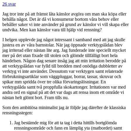
26 svar
Jag tror inte på att främst låta känslor avgöra om man ska köpa eller
behålla något. Det är då vi konsumerar bortom våra behov eller
behåller saker vi inte använder på grund av känslor vi vill skapa eller
undvika. Men kan känslor vara till hjälp vid rensning?
I helgen upplevde jag något intressant i samband med att jag skulle
justera en av våra barnstolar. När jag öppnade verktygslådan blev
jag irriterad eller nästan lite arg. Jag funderade inte speciellt mycket
mer på det utan fixade till stolen och glömde tillfälligt bort hela
händelsen. Någon dag senare insåg jag att min irritation berodde på
att verktygslådan var fylld till bredden med onödiga dubbletter av
verktyg vi inte använder. Dessutom var verktygen samt relaterade
förbrukningsartiklar som väggpluggar, borrar, tassar, skruvar och
spikar mm spridda över tre olika förvaringslösningar. En
verktygslåda samt två proppfulla skokartonger. Irritationen var med
andra ord en signal på att det var dags att rensa inom ett område vi
nästan helt glömt bort. Fram tills nu.
Som den ambitiösa minimalist jag är följde jag därefter de klassiska
rensningsstegen:
Jag bestämde mig för att ta tag i detta hittills bortglömda
rensningsområde och fann en lämplig yta (matbordet) samt