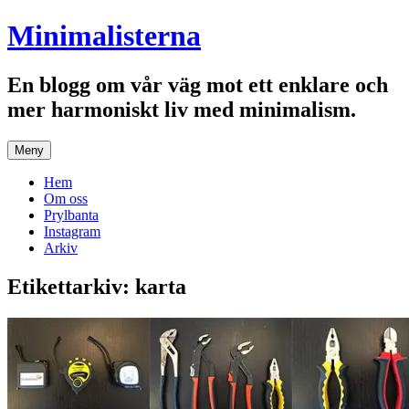
Hoppa
Minimalisterna
till
innehåll
En blogg om vår väg mot ett enklare och
mer harmoniskt liv med minimalism.
Meny
Hem
Om oss
Prylbanta
Instagram
Arkiv
Etikettarkiv:
karta