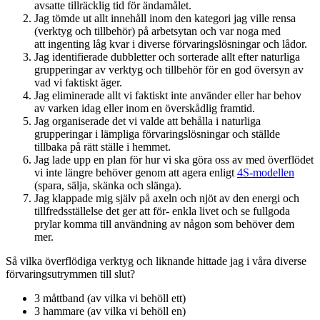
avsatte tillräcklig tid för ändamålet.
Jag tömde ut allt innehåll inom den kategori jag ville rensa
(verktyg och tillbehör) på arbetsytan och var noga med
att ingenting låg kvar i diverse förvaringslösningar och lådor.
Jag identifierade dubbletter och sorterade allt efter naturliga
grupperingar av verktyg och tillbehör för en god översyn av
vad vi faktiskt äger.
Jag eliminerade allt vi faktiskt inte använder eller har behov
av varken idag eller inom en överskådlig framtid.
Jag organiserade det vi valde att behålla i naturliga
grupperingar i lämpliga förvaringslösningar och ställde
tillbaka på rätt ställe i hemmet.
Jag lade upp en plan för hur vi ska göra oss av med överflödet
vi inte längre behöver genom att agera enligt
4S-modellen
(spara, sälja, skänka och slänga).
Jag klappade mig själv på axeln och njöt av den energi och
tillfredsställelse det ger att för- enkla livet och se fullgoda
prylar komma till användning av någon som behöver dem
mer.
Så vilka överflödiga verktyg och liknande hittade jag i våra diverse
förvaringsutrymmen till slut?
3 måttband (av vilka vi behöll ett)
3 hammare (av vilka vi behöll en)