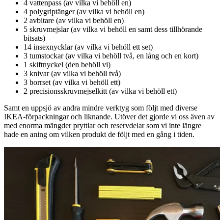
4 vattenpass (av vilka vi behöll en)
4 polygriptänger (av vilka vi behöll en)
2 avbitare (av vilka vi behöll en)
5 skruvmejslar (av vilka vi behöll en samt dess tillhörande
bitsats)
14 insexnycklar (av vilka vi behöll ett set)
3 tumstockar (av vilka vi behöll två, en lång och en kort)
1 skiftnyckel (den behöll vi)
3 knivar (av vilka vi behöll två)
3 borrset (av vilka vi behöll ett)
2 precisionsskruvmejselkitt (av vilka vi behöll ett)
Samt en uppsjö av andra mindre verktyg som följt med diverse
IKEA-förpackningar och liknande. Utöver det gjorde vi oss även av
med enorma mängder pryttlar och reservdelar som vi inte längre
hade en aning om vilken produkt de följt med en gång i tiden.