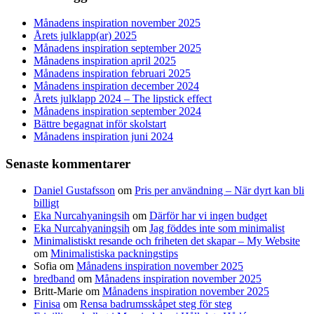
Månadens inspiration november 2025
Årets julklapp(ar) 2025
Månadens inspiration september 2025
Månadens inspiration april 2025
Månadens inspiration februari 2025
Månadens inspiration december 2024
Årets julklapp 2024 – The lipstick effect
Månadens inspiration september 2024
Bättre begagnat inför skolstart
Månadens inspiration juni 2024
Senaste kommentarer
Daniel Gustafsson
om
Pris per användning – När dyrt kan bli
billigt
Eka Nurcahyaningsih
om
Därför har vi ingen budget
Eka Nurcahyaningsih
om
Jag föddes inte som minimalist
Minimalistiskt resande och friheten det skapar – My Website
om
Minimalistiska packningstips
Sofia
om
Månadens inspiration november 2025
bredband
om
Månadens inspiration november 2025
Britt-Marie
om
Månadens inspiration november 2025
Finisa
om
Rensa badrumsskåpet steg för steg