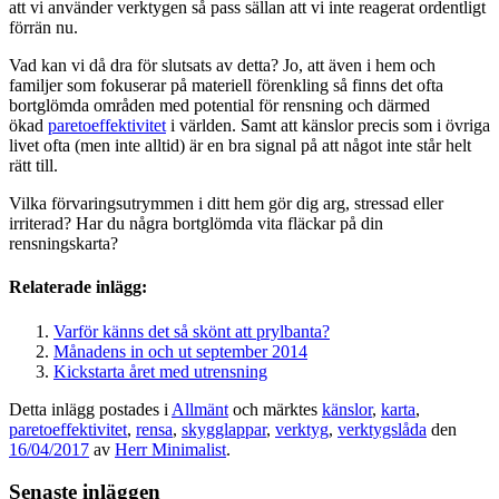
att vi använder verktygen så pass sällan att vi inte reagerat ordentligt
förrän nu.
Vad kan vi då dra för slutsats av detta? Jo, att även i hem och
familjer som fokuserar på materiell förenkling så finns det ofta
bortglömda områden med potential för rensning och därmed
ökad
paretoeffektivitet
i världen. Samt att känslor precis som i övriga
livet ofta (men inte alltid) är en bra signal på att något inte står helt
rätt till.
Vilka förvaringsutrymmen i ditt hem gör dig arg, stressad eller
irriterad? Har du några bortglömda vita fläckar på din
rensningskarta?
Relaterade inlägg:
Varför känns det så skönt att prylbanta?
Månadens in och ut september 2014
Kickstarta året med utrensning
Detta inlägg postades i
Allmänt
och märktes
känslor
,
karta
,
paretoeffektivitet
,
rensa
,
skygglappar
,
verktyg
,
verktygslåda
den
16/04/2017
av
Herr Minimalist
.
Senaste inläggen