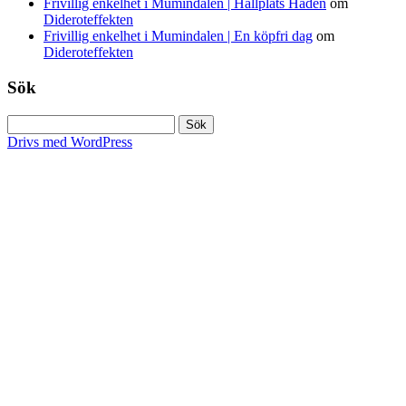
Frivillig enkelhet i Mumindalen | Hållplats Hådén
om
Dideroteffekten
Frivillig enkelhet i Mumindalen | En köpfri dag
om
Dideroteffekten
Sök
Sök
efter:
Drivs med WordPress