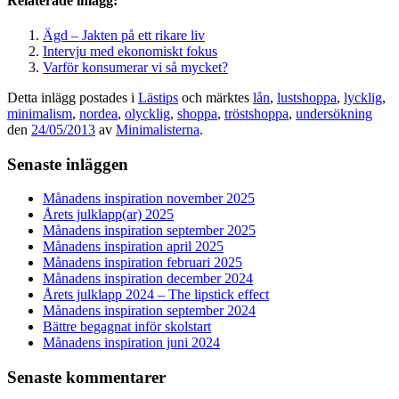
Relaterade inlägg:
Ägd – Jakten på ett rikare liv
Intervju med ekonomiskt fokus
Varför konsumerar vi så mycket?
Detta inlägg postades i
Lästips
och märktes
lån
,
lustshoppa
,
lycklig
,
minimalism
,
nordea
,
olycklig
,
shoppa
,
tröstshoppa
,
undersökning
den
24/05/2013
av
Minimalisterna
.
Senaste inläggen
Månadens inspiration november 2025
Årets julklapp(ar) 2025
Månadens inspiration september 2025
Månadens inspiration april 2025
Månadens inspiration februari 2025
Månadens inspiration december 2024
Årets julklapp 2024 – The lipstick effect
Månadens inspiration september 2024
Bättre begagnat inför skolstart
Månadens inspiration juni 2024
Senaste kommentarer