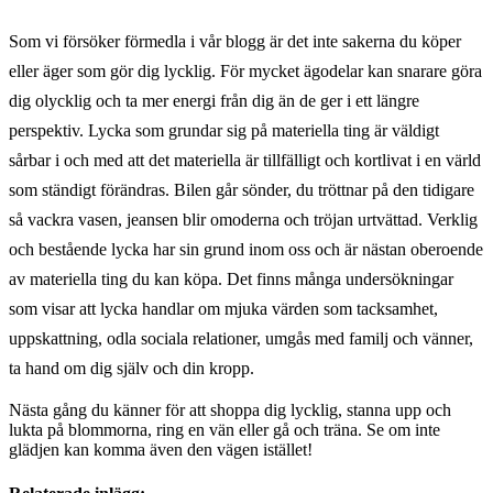
Som vi försöker förmedla i vår blogg är det inte sakerna du köper
eller äger som gör dig lycklig. För mycket ägodelar kan snarare göra
dig olycklig och ta mer energi från dig än de ger i ett längre
perspektiv. Lycka som grundar sig på materiella ting är väldigt
sårbar i och med att det materiella är tillfälligt och kortlivat i en värld
som ständigt förändras. Bilen går sönder, du tröttnar på den tidigare
så vackra vasen, jeansen blir omoderna och tröjan urtvättad. Verklig
och bestående lycka har sin grund inom oss och är nästan oberoende
av materiella ting du kan köpa. Det finns många undersökningar
som visar att lycka handlar om mjuka värden som tacksamhet,
uppskattning, odla sociala relationer, umgås med familj och vänner,
ta hand om dig själv och din kropp.
Nästa gång du känner för att shoppa dig lycklig, stanna upp och
lukta på blommorna, ring en vän eller gå och träna. Se om inte
glädjen kan komma även den vägen istället!