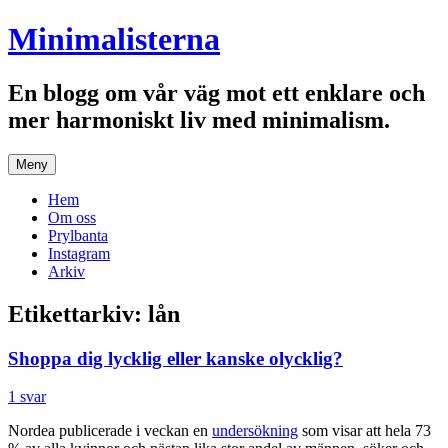
Hoppa
Minimalisterna
till
innehåll
En blogg om vår väg mot ett enklare och
mer harmoniskt liv med minimalism.
Meny
Hem
Om oss
Prylbanta
Instagram
Arkiv
Etikettarkiv:
lån
Shoppa dig lycklig eller kanske olycklig?
1 svar
Nordea publicerade i veckan en
undersökning
som visar att hela 73