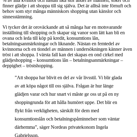
% av alla kvinnor och nästan lika stor andel av männen, söker och
finner glädje i att shoppa till sig själva. Det är alltså inte förnuft och
behov som styr många människors shopping utan känslor och
sinnesstämning.
Vi tycker det är oroväckande att så många har en motsvarande
inställning till shopping och skapar sig vanor som lätt kan bli en
ovana och leda till köp på kredit, konsumtions lån,
betalningsanmärkningar och liknande. Nästan en femtedel av
kvinnorna och en tiondel av männen i undersökningen känner även
tröst i att shoppa. I värsta fall kan det skapas en ond cirkel med
glädjeshopping – konsumtions lån – betalningsanmärkningar –
deppighet – tröstshopping.
”Att shoppa har blivit en del av vår livsstil. Vi blir glada
av att köpa något till oss själva. Frågan är hur länge
glädjen varar och hur snart vi måste ge oss ut på en ny
shoppingrunda för att hålla humöret uppe. Det blir en
flykt från verkligheten, särskilt för dem med
konsumtionslån och betalningspåminnelser som väntar
därhemma”, säger Nordeas privatekonom Ingela
Gabrielsson.