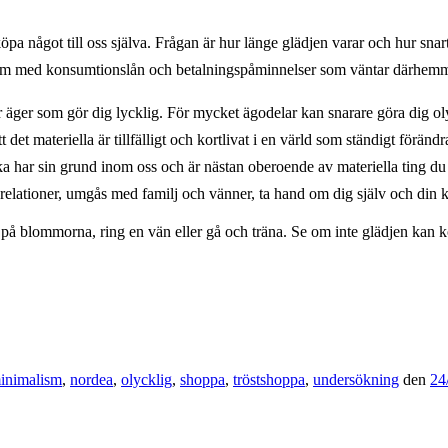
t köpa något till oss själva. Frågan är hur länge glädjen varar och hur sna
ör dem med konsumtionslån och betalningspåminnelser som väntar därhe
 äger som gör dig lycklig. För mycket ägodelar kan snarare göra dig olyc
det materiella är tillfälligt och kortlivat i en värld som ständigt föränd
cka har sin grund inom oss och är nästan oberoende av materiella ting d
elationer, umgås med familj och vänner, ta hand om dig själv och din 
a på blommorna, ring en vän eller gå och träna. Se om inte glädjen kan 
inimalism
,
nordea
,
olycklig
,
shoppa
,
tröstshoppa
,
undersökning
den
24