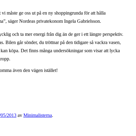
rt vi måste ge oss ut på en ny shoppingrunda för att hålla
mma”, säger Nordeas privatekonom Ingela Gabrielsson.
klig och ta mer energi från dig än de ger i ett längre perspektiv.
ras. Bilen går sönder, du tröttnar på den tidigare så vackra vasen,
u kan köpa. Det finns många undersökningar som visar att lycka
kropp.
komma även den vägen istället!
/05/2013
av
Minimalisterna
.