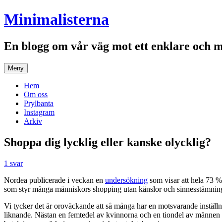
Hoppa
Minimalisterna
till
innehåll
En blogg om vår väg mot ett enklare och 
Meny
Hem
Om oss
Prylbanta
Instagram
Arkiv
Shoppa dig lycklig eller kanske olycklig?
1 svar
Nordea publicerade i veckan en
undersökning
som visar att hela 73 % 
som styr många människors shopping utan känslor och sinnesstämnin
Vi tycker det är oroväckande att så många har en motsvarande inställn
liknande. Nästan en femtedel av kvinnorna och en tiondel av männen i