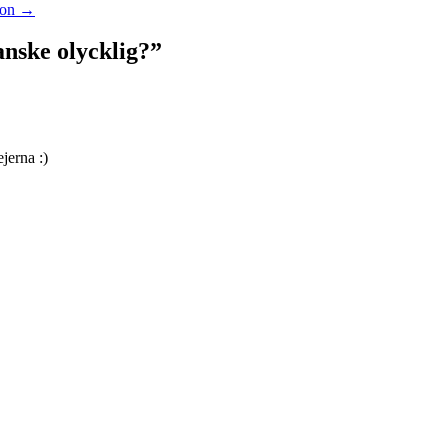
ion
→
anske olycklig?
”
jerna :)