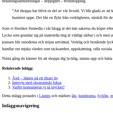
betalningsanmärkningar – deppighet – tröstshopping.
”Att shoppa har blivit en del av vår livsstil. Vi blir glada av at
humöret uppe. Det blir en flykt från verkligheten, särskilt f
Som vi försöker förmedla i vår blogg är det inte sakerna du köper eller
Lycka som grundar sig på materiella ting är väldigt sårbar i och med att 
jeansen blir omoderna och tröjan urtvättad. Verklig och bestående ly
handlar om mjuka värden som tacksamhet, uppskattning, odla sociala r
Nästa gång du känner för att shoppa dig lycklig, stanna upp och lukt
Relaterade inlägg:
Ägd – Jakten på ett rikare liv
Intervju med ekonomiskt fokus
Varför konsumerar vi så mycket?
Detta inlägg postades i
Lästips
och märktes
lån
,
lustshoppa
,
lycklig
,
m
Inläggsnavigering