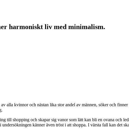
mer harmoniskt liv med minimalism.
av alla kvinnor och nästan lika stor andel av männen, söker och finner glä
g.
ing till shopping och skapar sig vanor som lätt kan bli en ovana och le
 undersökningen känner även tröst i att shoppa. I värsta fall kan det 