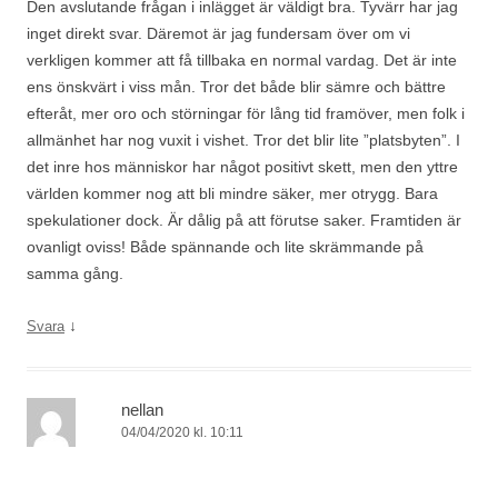
Den avslutande frågan i inlägget är väldigt bra. Tyvärr har jag
inget direkt svar. Däremot är jag fundersam över om vi
verkligen kommer att få tillbaka en normal vardag. Det är inte
ens önskvärt i viss mån. Tror det både blir sämre och bättre
efteråt, mer oro och störningar för lång tid framöver, men folk i
allmänhet har nog vuxit i vishet. Tror det blir lite ”platsbyten”. I
det inre hos människor har något positivt skett, men den yttre
världen kommer nog att bli mindre säker, mer otrygg. Bara
spekulationer dock. Är dålig på att förutse saker. Framtiden är
ovanligt oviss! Både spännande och lite skrämmande på
samma gång.
↓
Svara
nellan
04/04/2020 kl. 10:11