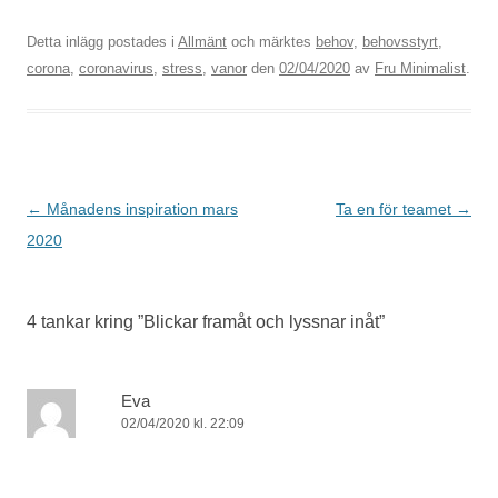
Detta inlägg postades i
Allmänt
och märktes
behov
,
behovsstyrt
,
corona
,
coronavirus
,
stress
,
vanor
den
02/04/2020
av
Fru Minimalist
.
Inläggsnavigering
←
Månadens inspiration mars
Ta en för teamet
→
2020
4 tankar kring ”
Blickar framåt och lyssnar inåt
”
Eva
02/04/2020 kl. 22:09