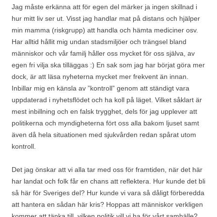
Jag måste erkänna att för egen del märker ja ingen skillnad i
hur mitt liv ser ut. Visst jag handlar mat på distans och hjälper
min mamma (riskgrupp) att handla och hämta mediciner osv.
Har alltid hållit mig undan stadsmiljöer och trängsel bland
människor och vår familj håller oss mycket för oss själva, av
egen fri vilja ska tilläggas :) En sak som jag har börjat göra mer
dock, är att läsa nyheterna mycket mer frekvent än innan.
Inbillar mig en känsla av ”kontroll” genom att ständigt vara
uppdaterad i nyhetsflödet och ha koll på läget. Vilket såklart är
mest inbillning och en falsk trygghet, dels för jag upplever att
politikerna och myndigheterna fört oss alla bakom ljuset samt
även då hela situationen med sjukvården redan spårat utom
kontroll.
Det jag önskar att vi alla tar med oss för framtiden, när det här
har landat och folk får en chans att reflektera. Hur kunde det bli
så här för Sveriges del? Hur kunde vi vara så dåligt förberedda
att hantera en sådan här kris? Hoppas att människor verkligen
kommer att tänka till, vilken politik vill vi ha för vårt samhälle?