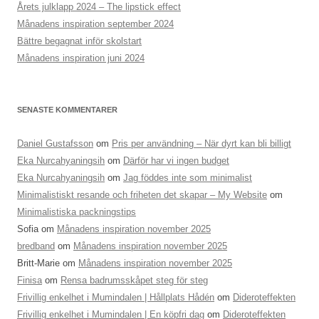
Årets julklapp 2024 – The lipstick effect
Månadens inspiration september 2024
Bättre begagnat inför skolstart
Månadens inspiration juni 2024
SENASTE KOMMENTARER
Daniel Gustafsson
om
Pris per användning – När dyrt kan bli billigt
Eka Nurcahyaningsih
om
Därför har vi ingen budget
Eka Nurcahyaningsih
om
Jag föddes inte som minimalist
Minimalistiskt resande och friheten det skapar – My Website
om
Minimalistiska packningstips
Sofia
om
Månadens inspiration november 2025
bredband
om
Månadens inspiration november 2025
Britt-Marie
om
Månadens inspiration november 2025
Finisa
om
Rensa badrumsskåpet steg för steg
Frivillig enkelhet i Mumindalen | Hållplats Hådén
om
Dideroteffekten
Frivillig enkelhet i Mumindalen | En köpfri dag
om
Dideroteffekten