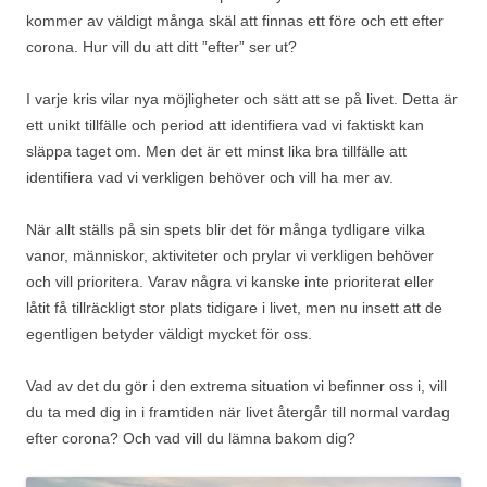
kommer av väldigt många skäl att finnas ett före och ett efter
corona. Hur vill du att ditt ”efter” ser ut?
I varje kris vilar nya möjligheter och sätt att se på livet. Detta är
ett unikt tillfälle och period att identifiera vad vi faktiskt kan
släppa taget om. Men det är ett minst lika bra tillfälle att
identifiera vad vi verkligen behöver och vill ha mer av.
När allt ställs på sin spets blir det för många tydligare vilka
vanor, människor, aktiviteter och prylar vi verkligen behöver
och vill prioritera. Varav några vi kanske inte prioriterat eller
låtit få tillräckligt stor plats tidigare i livet, men nu insett att de
egentligen betyder väldigt mycket för oss.
Vad av det du gör i den extrema situation vi befinner oss i, vill
du ta med dig in i framtiden när livet återgår till normal vardag
efter corona? Och vad vill du lämna bakom dig?