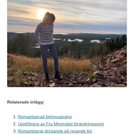
Relaterade inlägg:
Romantiserad behovsanalys
Uppföljning av Fru Minimalist förändringsprint
Romantiserat drickande på resande fot