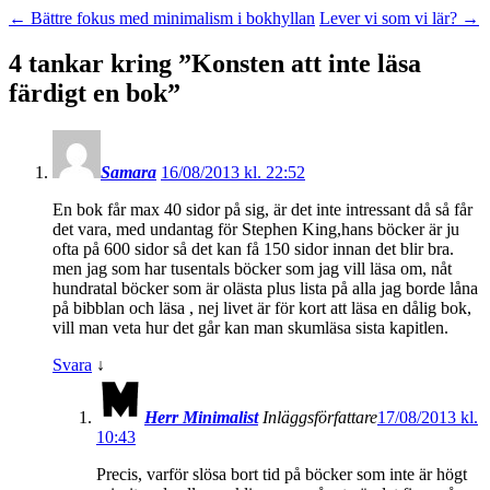
←
Bättre fokus med minimalism i bokhyllan
Lever vi som vi lär?
→
4 tankar kring ”
Konsten att inte läsa
färdigt en bok
”
Samara
16/08/2013 kl. 22:52
En bok får max 40 sidor på sig, är det inte intressant då så får
det vara, med undantag för Stephen King,hans böcker är ju
ofta på 600 sidor så det kan få 150 sidor innan det blir bra.
men jag som har tusentals böcker som jag vill läsa om, nåt
hundratal böcker som är olästa plus lista på alla jag borde låna
på bibblan och läsa , nej livet är för kort att läsa en dålig bok,
vill man veta hur det går kan man skumläsa sista kapitlen.
Svara
↓
Herr Minimalist
Inläggsförfattare
17/08/2013 kl.
10:43
Precis, varför slösa bort tid på böcker som inte är högt