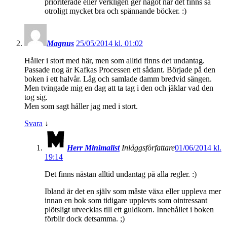
prioriterade eller verkligen ger något när det finns så
otroligt mycket bra och spännande böcker. :)
Magnus
25/05/2014 kl. 01:02
Håller i stort med här, men som alltid finns det undantag.
Passade nog är Kafkas Processen ett sådant. Började på den
boken i ett halvår. Låg och samlade damm bredvid sängen.
Men tvingade mig en dag att ta tag i den och jäklar vad den
tog sig.
Men som sagt håller jag med i stort.
Svara
↓
Herr Minimalist
Inläggsförfattare
01/06/2014 kl.
19:14
Det finns nästan alltid undantag på alla regler. :)
Ibland är det en själv som måste växa eller uppleva mer
innan en bok som tidigare upplevts som ointressant
plötsligt utvecklas till ett guldkorn. Innehållet i boken
förblir dock detsamma. ;)