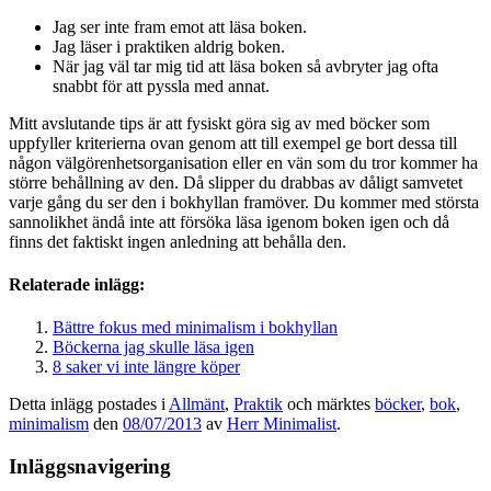
Jag ser inte fram emot att läsa boken.
Jag läser i praktiken aldrig boken.
När jag väl tar mig tid att läsa boken så avbryter jag ofta
snabbt för att pyssla med annat.
Mitt avslutande tips är att fysiskt göra sig av med böcker som
uppfyller kriterierna ovan genom att till exempel ge bort dessa till
någon välgörenhetsorganisation eller en vän som du tror kommer ha
större behållning av den. Då slipper du drabbas av dåligt samvetet
varje gång du ser den i bokhyllan framöver. Du kommer med största
sannolikhet ändå inte att försöka läsa igenom boken igen och då
finns det faktiskt ingen anledning att behålla den.
Relaterade inlägg:
Bättre fokus med minimalism i bokhyllan
Böckerna jag skulle läsa igen
8 saker vi inte längre köper
Detta inlägg postades i
Allmänt
,
Praktik
och märktes
böcker
,
bok
,
minimalism
den
08/07/2013
av
Herr Minimalist
.
Inläggsnavigering