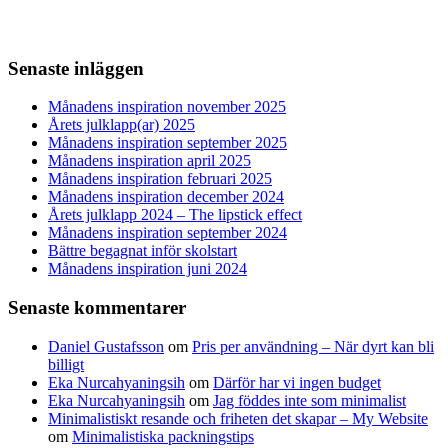
Senaste inläggen
Månadens inspiration november 2025
Årets julklapp(ar) 2025
Månadens inspiration september 2025
Månadens inspiration april 2025
Månadens inspiration februari 2025
Månadens inspiration december 2024
Årets julklapp 2024 – The lipstick effect
Månadens inspiration september 2024
Bättre begagnat inför skolstart
Månadens inspiration juni 2024
Senaste kommentarer
Daniel Gustafsson
om
Pris per användning – När dyrt kan bli
billigt
Eka Nurcahyaningsih
om
Därför har vi ingen budget
Eka Nurcahyaningsih
om
Jag föddes inte som minimalist
Minimalistiskt resande och friheten det skapar – My Website
om
Minimalistiska packningstips