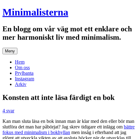
Hoppa
Minimalisterna
till
innehåll
En blogg om vår väg mot ett enklare och
mer harmoniskt liv med minimalism.
Meny
Hem
Om oss
Prylbanta
Instagram
Arkiv
Konsten att inte läsa färdigt en bok
4 svar
Kan man sluta läsa en bok innan man är klar med den eller bör man
slutföra det man har påbörjat? Jag skrev tidigare ett inlägg om
bättre
fokus med minimalism i bokhyllan
men insåg i efterhand att jag
glömt att utveckla vikten av att avsluta böcker när de utvecklas till