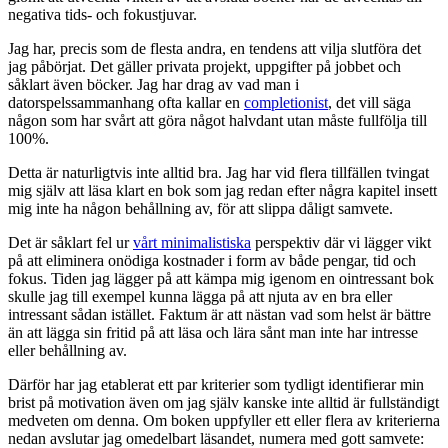
negativa tids- och fokustjuvar.
Jag har, precis som de flesta andra, en tendens att vilja slutföra det
jag påbörjat. Det gäller privata projekt, uppgifter på jobbet och
såklart även böcker. Jag har drag av vad man i
datorspelssammanhang ofta kallar en
completionist
, det vill säga
någon som har svårt att göra något halvdant utan måste fullfölja till
100%.
Detta är naturligtvis inte alltid bra. Jag har vid flera tillfällen tvingat
mig själv att läsa klart en bok som jag redan efter några kapitel insett
mig inte ha någon behållning av, för att slippa dåligt samvete.
Det är såklart fel ur
vårt minimalistiska
perspektiv där vi lägger vikt
på att eliminera onödiga kostnader i form av både pengar, tid och
fokus. Tiden jag lägger på att kämpa mig igenom en ointressant bok
skulle jag till exempel kunna lägga på att njuta av en bra eller
intressant sådan istället. Faktum är att nästan vad som helst är bättre
än att lägga sin fritid på att läsa och lära sånt man inte har intresse
eller behållning av.
Därför har jag etablerat ett par kriterier som tydligt identifierar min
brist på motivation även om jag själv kanske inte alltid är fullständigt
medveten om denna. Om boken uppfyller ett eller flera av kriterierna
nedan avslutar jag omedelbart läsandet, numera med gott samvete: