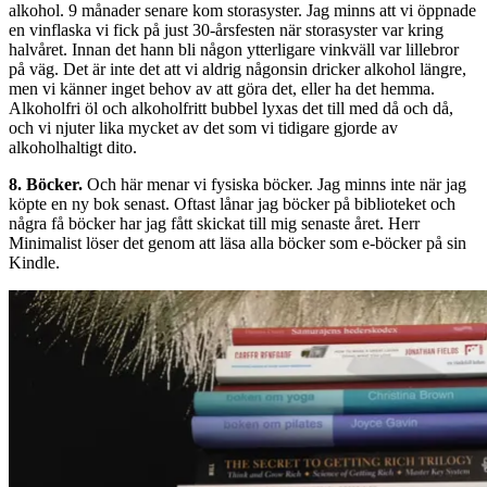
alkohol. 9 månader senare kom storasyster. Jag minns att vi öppnade
en vinflaska vi fick på just 30-årsfesten när storasyster var kring
halvåret. Innan det hann bli någon ytterligare vinkväll var lillebror
på väg. Det är inte det att vi aldrig någonsin dricker alkohol längre,
men vi känner inget behov av att göra det, eller ha det hemma.
Alkoholfri öl och alkoholfritt bubbel lyxas det till med då och då,
och vi njuter lika mycket av det som vi tidigare gjorde av
alkoholhaltigt dito.
8. Böcker.
Och här menar vi fysiska böcker. Jag minns inte när jag
köpte en ny bok senast. Oftast lånar jag böcker på biblioteket och
några få böcker har jag fått skickat till mig senaste året. Herr
Minimalist löser det genom att läsa alla böcker som e-böcker på sin
Kindle.