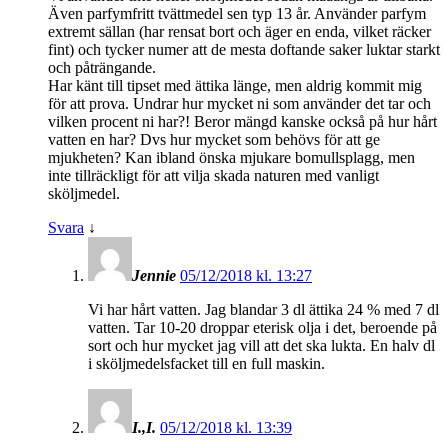
Även parfymfritt tvättmedel sen typ 13 år. Använder parfym
extremt sällan (har rensat bort och äger en enda, vilket räcker
fint) och tycker numer att de mesta doftande saker luktar starkt
och påträngande.
Har känt till tipset med ättika länge, men aldrig kommit mig
för att prova. Undrar hur mycket ni som använder det tar och
vilken procent ni har?! Beror mängd kanske också på hur hårt
vatten en har? Dvs hur mycket som behövs för att ge
mjukheten? Kan ibland önska mjukare bomullsplagg, men
inte tillräckligt för att vilja skada naturen med vanligt
sköljmedel.
Svara
↓
Jennie
05/12/2018 kl. 13:27
Vi har hårt vatten. Jag blandar 3 dl ättika 24 % med 7 dl
vatten. Tar 10-20 droppar eterisk olja i det, beroende på
sort och hur mycket jag vill att det ska lukta. En halv dl
i sköljmedelsfacket till en full maskin.
I.,I.
05/12/2018 kl. 13:39