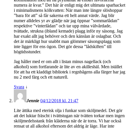
numera är kvar.” Det här är enligt mig det ultimata sparhacket
i minimalismens kölkvatten: När man inte längre slöshoppar
”bara för att” så får sakerna ett helt annat värde. Jag blir
numer alldeles yr av glädje när jag öppnar ”sommarlådan”
respektive ”vinterlådan” och tar upp mina välvårdade,
tvättade, strukna (ibland kemade) plagg inför ny säsong. Jag
har exakt allt jag behöver och den känslan är oslagbar. Och
det är märkligt hur snabbt man glömmer säsongsplagg som
inte ligger för ens ögon. Det gör dessa ”lådskiften” till
högtidsstunder.
Jag håller med er om allt i listan minus nagellack (och
alkohol) som fortfarande är lite av en akilleshäl. Men istället
för att ha ett kladdigt bibliotek i regnbågens alla färger har jag
nu 2 med färg och ett naturell.
Svara
↓
Jennie
04/12/2018 kl. 21:47
Lite ättika med eterisk olja i funkar som sköljmedel. Det gör
att det luktar fräscht i tvättstugan när tvätten torkar men ingen
sköljmedelsstank från kläderna när de är torra. Vi har också
rensat ut all alkohol eftersom det aldrig är läge. Har inte