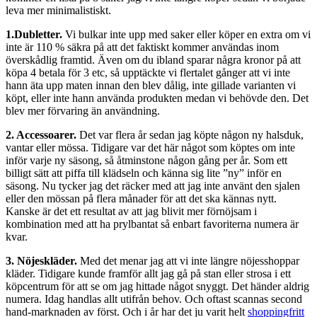
leva mer minimalistiskt.
1.Dubletter.
Vi bulkar inte upp med saker eller köper en extra om vi
inte är 110 % säkra på att det faktiskt kommer användas inom
överskådlig framtid. Även om du ibland sparar några kronor på att
köpa 4 betala för 3 etc, så upptäckte vi flertalet gånger att vi inte
hann äta upp maten innan den blev dålig, inte gillade varianten vi
köpt, eller inte hann använda produkten medan vi behövde den. Det
blev mer förvaring än användning.
2. Accessoarer.
Det var flera år sedan jag köpte någon ny halsduk,
vantar eller mössa. Tidigare var det här något som köptes om inte
inför varje ny säsong, så åtminstone någon gång per år. Som ett
billigt sätt att piffa till klädseln och känna sig lite ”ny” inför en
säsong. Nu tycker jag det räcker med att jag inte använt den sjalen
eller den mössan på flera månader för att det ska kännas nytt.
Kanske är det ett resultat av att jag blivit mer förnöjsam i
kombination med att ha prylbantat så enbart favoriterna numera är
kvar.
3. Nöjeskläder.
Med det menar jag att vi inte längre nöjesshoppar
kläder. Tidigare kunde framför allt jag gå på stan eller strosa i ett
köpcentrum för att se om jag hittade något snyggt. Det händer aldrig
numera. Idag handlas allt utifrån behov. Och oftast scannas second
hand-marknaden av först. Och i år har det ju varit helt
shoppingfritt