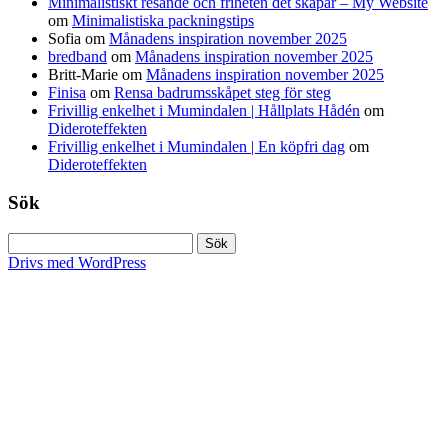
Minimalistiskt resande och friheten det skapar – My Website
om
Minimalistiska packningstips
Sofia
om
Månadens inspiration november 2025
bredband
om
Månadens inspiration november 2025
Britt-Marie
om
Månadens inspiration november 2025
Finisa
om
Rensa badrumsskåpet steg för steg
Frivillig enkelhet i Mumindalen | Hållplats Hådén
om
Dideroteffekten
Frivillig enkelhet i Mumindalen | En köpfri dag
om
Dideroteffekten
Sök
Sök
efter:
Drivs med WordPress