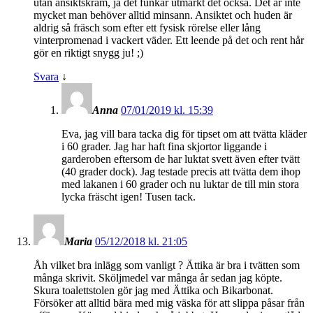
utan ansiktskräm, ja det funkar utmärkt det också. Det är inte
mycket man behöver alltid minsann. Ansiktet och huden är
aldrig så fräsch som efter ett fysisk rörelse eller lång
vinterpromenad i vackert väder. Ett leende på det och rent hår
gör en riktigt snygg ju! ;)
Svara
↓
Anna
07/01/2019 kl. 15:39
Eva, jag vill bara tacka dig för tipset om att tvätta kläder
i 60 grader. Jag har haft fina skjortor liggande i
garderoben eftersom de har luktat svett även efter tvätt
(40 grader dock). Jag testade precis att tvätta dem ihop
med lakanen i 60 grader och nu luktar de till min stora
lycka fräscht igen! Tusen tack.
Maria
05/12/2018 kl. 21:05
Åh vilket bra inlägg som vanligt ? Ättika är bra i tvätten som
många skrivit. Sköljmedel var många år sedan jag köpte.
Skura toalettstolen gör jag med Ättika och Bikarbonat.
Försöker att alltid bära med mig väska för att slippa påsar från