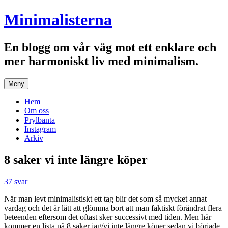
Hoppa
Minimalisterna
till
innehåll
En blogg om vår väg mot ett enklare och
mer harmoniskt liv med minimalism.
Meny
Hem
Om oss
Prylbanta
Instagram
Arkiv
8 saker vi inte längre köper
37 svar
När man levt minimalistiskt ett tag blir det som så mycket annat
vardag och det är lätt att glömma bort att man faktiskt förändrat flera
beteenden eftersom det oftast sker successivt med tiden. Men här
kommer en lista på 8 saker jag/vi inte längre köper sedan vi började