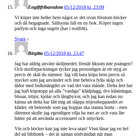
Engiftfribarndom
05/12/2018 kl. 23:09
Vi köper inte heller hem något av det ovan förutom böcker
och då begagnade. Sällsynta fall en ny bok. Köper ingen
parfym och inga sugrör (har i rostfritt).
Svara
↓
Birgitta
05/12/2018 kl. 23:47
Jag har aldrig använt sköljmedel; förstår liksom inte poängen?
Och storförpackningar tycker jag personligen är ett otyg av
precis de skäl du nämner. Jag vill bara köpa hem precis så
mycket som jag använder och inte behöva fylla skåp och
lådor med bulkmängder av vad det vara månde. Detta året har
jag haft köpstopp på alla ”vanliga” klädplagg, dvs klänningar,
blusar, tröjor, kjolar och långbyxor, och jag kan redan nu
känna att detta har fått mig att släppa nöjesshoppandet av
kläder, ett beteende som jag hoppas ska stanna borta – men
däremot skulle jag egentligen vilja ha mer av och vara lite
bättre på att använda accessoarer och smycken.
Vin och böcker kan jag inte leva utan! Visst lånar jag en hel
del på bibliotek – det är nästan nödvändigt när man