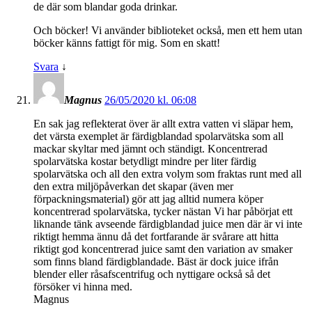
de där som blandar goda drinkar.
Och böcker! Vi använder biblioteket också, men ett hem utan
böcker känns fattigt för mig. Som en skatt!
Svara
↓
Magnus
26/05/2020 kl. 06:08
En sak jag reflekterat över är allt extra vatten vi släpar hem,
det värsta exemplet är färdigblandad spolarvätska som all
mackar skyltar med jämnt och ständigt. Koncentrerad
spolarvätska kostar betydligt mindre per liter färdig
spolarvätska och all den extra volym som fraktas runt med all
den extra miljöpåverkan det skapar (även mer
förpackningsmaterial) gör att jag alltid numera köper
koncentrerad spolarvätska, tycker nästan Vi har påbörjat ett
liknande tänk avseende färdigblandad juice men där är vi inte
riktigt hemma ännu då det fortfarande är svårare att hitta
riktigt god koncentrerad juice samt den variation av smaker
som finns bland färdigblandade. Bäst är dock juice ifrån
blender eller råsafscentrifug och nyttigare också så det
försöker vi hinna med.
Magnus