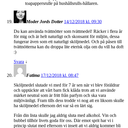
toapappersrulle på hushållsrulls-hållaren.
Moder Jords Dotter
14/12/2018 kl. 09:30
Du kan använda tvättnötter som tvättmedel! Räcker i flera år
för mig och är helt naturligt och skonsamt för miljön, dessa
fungerar även som ett naturligt sköljmedel. Och på påsen till
tvättnötterna kan du droppa lite eterisk olja om du vill ha doft
:)
Svara
↓
Fatima
17/12/2018 kl. 08:47
Sköljmedel slutade vi med för 7 år sen när vi blev föräldrar
och upptäckte att vårt barn fick klåda trots att vi använde
märket neutral som är fritt från parfym och ska vara
miljövänligt. Fram tills dess trodde vi nog att en liksom skulle
ha sköljmedel eftersom det var så en lärt sig.
Från din lista skulle jag aldrig sluta med alkohol. Vin och
bubbel tillhör livets goda för oss. Där emot sprit har vi i
princip slutat med eftersom vi insett att vi aldrig kommer bli