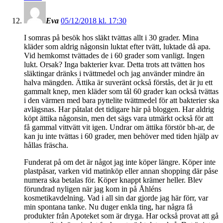
Eva
05/12/2018 kl. 17:30
I somras på besök hos släkt tvättas allt i 30 grader. Mina
kläder som aldrig någonsin luktat efter tvätt, luktade då apa.
Vid hemkomst tvättades de i 60 grader som vanligt. Ingen
lukt. Orsak? Inga bakterier kvar. Detta trots att tvätten hos
släktingar dränks i tvättmedel och jag använder mindre än
halva mängden. Ättika är suveränt också förstås, det är ju ett
gammalt knep, men kläder som tål 60 grader kan också tvättas
i den värmen med bara pyttelite tvättmedel för att bakterier ska
avlägsnas. Har påtalat det tidigare här på bloggen. Har aldrig
köpt ättika någonsin, men det sägs vara utmärkt också för att
få gammal vittvätt vit igen. Undrar om ättika förstör bh-ar, de
kan ju inte tvättas i 60 grader, men behöver med tiden hjälp av
hållas fräscha.
Funderat på om det är något jag inte köper längre. Köper inte
plastpåsar, varken vid matinköp eller annan shopping där påse
numera ska betalas för. Köper knappt krämer heller. Blev
förundrad nyligen när jag kom in på Åhléns
kosmetikavdelning. Vad i all sin dar gjorde jag här förr, var
min spontana tanke. Nu duger enkla ting, har några få
produkter från Apoteket som är dryga. Har också provat att gå