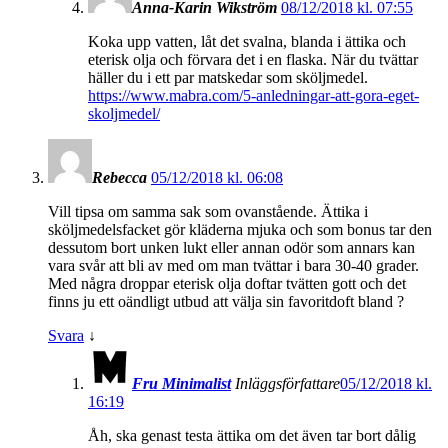
Anna-Karin Wikström
08/12/2018 kl. 07:55
Koka upp vatten, låt det svalna, blanda i ättika och
eterisk olja och förvara det i en flaska. När du tvättar
häller du i ett par matskedar som sköljmedel.
https://www.mabra.com/5-anledningar-att-gora-eget-
skoljmedel/
Rebecca
05/12/2018 kl. 06:08
Vill tipsa om samma sak som ovanstående. Ättika i
sköljmedelsfacket gör kläderna mjuka och som bonus tar den
dessutom bort unken lukt eller annan odör som annars kan
vara svår att bli av med om man tvättar i bara 30-40 grader.
Med några droppar eterisk olja doftar tvätten gott och det
finns ju ett oändligt utbud att välja sin favoritdoft bland ?
Svara
↓
Fru Minimalist
Inläggsförfattare
05/12/2018 kl.
16:19
Åh, ska genast testa ättika om det även tar bort dålig