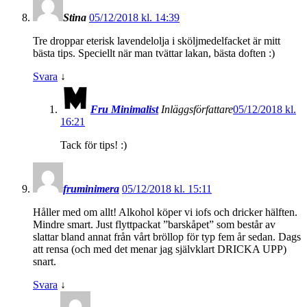
Stina
05/12/2018 kl. 14:39
Tre droppar eterisk lavendelolja i sköljmedelfacket är mitt
bästa tips. Speciellt när man tvättar lakan, bästa doften :)
Svara
↓
Fru Minimalist
Inläggsförfattare
05/12/2018 kl.
16:21
Tack för tips! :)
fruminimera
05/12/2018 kl. 15:11
Håller med om allt! Alkohol köper vi iofs och dricker hälften.
Mindre smart. Just flyttpackat ”barskåpet” som består av
slattar bland annat från vårt bröllop för typ fem år sedan. Dags
att rensa (och med det menar jag självklart DRICKA UPP)
snart.
Svara
↓