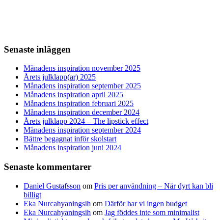
Senaste inläggen
Månadens inspiration november 2025
Årets julklapp(ar) 2025
Månadens inspiration september 2025
Månadens inspiration april 2025
Månadens inspiration februari 2025
Månadens inspiration december 2024
Årets julklapp 2024 – The lipstick effect
Månadens inspiration september 2024
Bättre begagnat inför skolstart
Månadens inspiration juni 2024
Senaste kommentarer
Daniel Gustafsson
om
Pris per användning – När dyrt kan bli
billigt
Eka Nurcahyaningsih
om
Därför har vi ingen budget
Eka Nurcahyaningsih
om
Jag föddes inte som minimalist