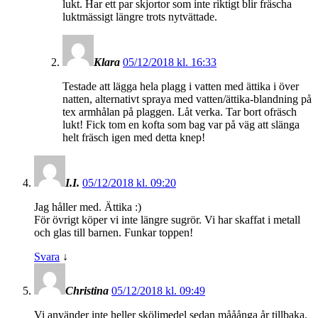
lukt. Har ett par skjortor som inte riktigt blir fräscha
luktmässigt längre trots nytvättade.
Klara
05/12/2018 kl. 16:33
Testade att lägga hela plagg i vatten med ättika i över
natten, alternativt spraya med vatten/ättika-blandning på
tex armhålan på plaggen. Låt verka. Tar bort ofräsch
lukt! Fick tom en kofta som bag var på väg att slänga
helt fräsch igen med detta knep!
I.I.
05/12/2018 kl. 09:20
Jag håller med. Ättika :)
För övrigt köper vi inte längre sugrör. Vi har skaffat i metall
och glas till barnen. Funkar toppen!
Svara
↓
Christina
05/12/2018 kl. 09:49
Vi använder inte heller sköljmedel sedan mååånga år tillbaka.