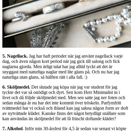
5. Nagellack.
Jag har haft perioder när jag använt nagellack varje
dag, och även någon kort period när jag gick till salong och fick
naglarna gjorda. Men ärligt talat har jag alltid tyckt att det är
snyggast med naturliga naglar med lite glans på. Och nu har jag
naturliga utan glans, så hälften rätt i alla fall. :)
6. Sköljmedel.
Det slutade jag köpa när jag var student för jag
tyckte det var så onödigt och dyrt. Sen kom Herr Minimalist in i
livet och då följde sköljmedel med. Men sen satte jag ner foten och
sedan många år nu har det inte kommit över tröskeln. Parfymfritt
tvättmedel har vi också och ibland kan jag sakna någon form av doft
av nytvättade kläder. Kanske finns det något betydligt snällare som
kan användas än sköljmedel för att få fräscht doftande kläder?
7. Alkohol
. Inför min 30-årsfest för 4,5 år sedan var
senast vi köpte