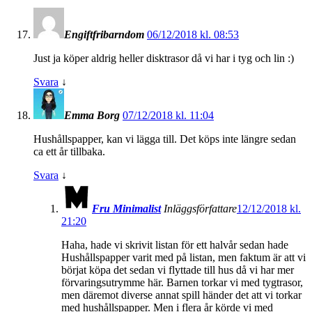
Engiftfribarndom
06/12/2018 kl. 08:53
Just ja köper aldrig heller disktrasor då vi har i tyg och lin :)
Svara
↓
Emma Borg
07/12/2018 kl. 11:04
Hushållspapper, kan vi lägga till. Det köps inte längre sedan
ca ett år tillbaka.
Svara
↓
Fru Minimalist
Inläggsförfattare
12/12/2018 kl.
21:20
Haha, hade vi skrivit listan för ett halvår sedan hade
Hushållspapper varit med på listan, men faktum är att vi
börjat köpa det sedan vi flyttade till hus då vi har mer
förvaringsutrymme här. Barnen torkar vi med tygtrasor,
men däremot diverse annat spill händer det att vi torkar
med hushållspapper. Men i flera år körde vi med