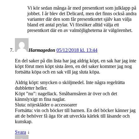
Vi kör sedan många år med presentkort som julklapp på
jobbet. I år blev det Delicard, men det finns också andra
varianter där den som får presentkortet själv kan välja
bland ett antal prylar. Vi försöker alltid välja ett
presentkort där en av valmöjligheterna är välgörenhet.
Harmagedon
05/12/2018 kl. 13:44
En del saker på din lista har jag aldrig köpt, en sak har jag inte
köpt förut men köpt sista åren, en del saker kommer jag nog
fortsätta köpa och en sak vill jag sluta köpa.
Aldrig köpt: smycken o sköljmedel. Inte några regelrätta
dubbletter heller.
Köpt ”nu”: nagellack. Småbarnsåren är över och det
kännslyxigt m fina naglar.
Sluta: nöjeskläder o accessoarer
Fortsätta: vin och böcker till barnen. En del böcker känner jag
att de behöver få äga för att utveckla kärlek till läsande och
kunskap.
Svara
↓