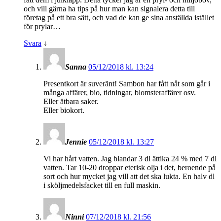
och vill gärna ha tips på hur man kan signalera detta till
företag på ett bra sätt, och vad de kan ge sina anställda istället
för prylar…
Svara
↓
Sanna
05/12/2018 kl. 13:24
Presentkort är suveränt! Sambon har fått nåt som går i
många affärer, bio, tidningar, blomsteraffärer osv.
Eller ätbara saker.
Eller biokort.
Jennie
05/12/2018 kl. 13:27
Vi har hårt vatten. Jag blandar 3 dl ättika 24 % med 7 dl
vatten. Tar 10-20 droppar eterisk olja i det, beroende på
sort och hur mycket jag vill att det ska lukta. En halv dl
i sköljmedelsfacket till en full maskin.
Ninni
07/12/2018 kl. 21:56