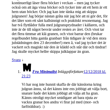
kontinuerligt läser flera böcker i veckan – men jag tycker
också om att äga vissa böcker och tycker inte att ett hem är ett
hem utan böcker. Och jag kan inte tänka mig att skippa
julgranen! Jag börjar nästan gråta när jag hör att ni gör det, för
det låter som ett sånt kallsinnigt och praktiskt resonemang. Jag
har två flyttlådor fulla med julgransprydnader i källaren, och
inte är de till något besvär under resten av året. Och visst tar
det flera timmar att klä granen, och visst barrar den (brukar
regelbundet hitta gamla granbarr från tidigare år vid den stora
julstädningen den 23 december!) men å, vad jag tycker det är
vackert och magiskt när den är klädd och står där och tindrar!
Jag skulle mycket hellre skippa julklappar än gran.
Svara
↓
Fru Minimalist
Inläggsförfattare
12/12/2018 kl.
21:23
Vi har nog inte hunnit skaffa de där känslorna kring
julgran ännu, så det känns inte ens jobbigt att välja bort,
snarare hade det känts jobbigt att välja att ha gran.
Känns otroligt mycket smidigare att bara njuta av
vackra granar hos andra vi firar jul med (mor- och
farföräldrar). :)