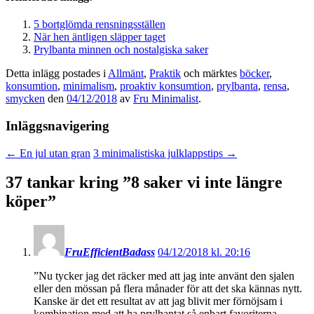
5 bortglömda rensningsställen
När hen äntligen släpper taget
Prylbanta minnen och nostalgiska saker
Detta inlägg postades i
Allmänt
,
Praktik
och märktes
böcker
,
konsumtion
,
minimalism
,
proaktiv konsumtion
,
prylbanta
,
rensa
,
smycken
den
04/12/2018
av
Fru Minimalist
.
Inläggsnavigering
←
En jul utan gran
3 minimalistiska julklappstips
→
37 tankar kring ”
8 saker vi inte längre
köper
”
FruEfficientBadass
04/12/2018 kl. 20:16
”Nu tycker jag det räcker med att jag inte använt den sjalen
eller den mössan på flera månader för att det ska kännas nytt.
Kanske är det ett resultat av att jag blivit mer förnöjsam i
kombination med att ha prylbantat så enbart favoriterna