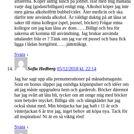
affärerna. Köper aldrig lunch på jobbet. Har med mig matlåda
varje dag (godast/billigast) enligt mig. Alkohol köper jag inte
men gärna alkoholfritt bubbel/cider. Äter medicin och ska
därför inte använda alkohol. Är väldigt duktig på att låna ut
saker till mina kollegor (spel, pussel, böcker) Frågar mina
kollegor om jag kan låna av dom……Billigt och bra för
sakerna att komma till användning. Jag brukar använda
uttalandet från er ? Tänk om jag var ett pussel och bara fick
ligga i lådan bortglömt……jättetråkigt.
Svara
↓
Sofia Hedberg
05/12/2018 kl. 22:14
Jag har sagt upp alla prenumerationer på månadsmagasin.
Som en bonus slipper jag onödiga köpimpulser och idéer om
att jag måste uppgradera hem och garderob. Böcker däremot
har jag svårt att låta bli, tycker om att omge mig med böcker
som betyder mycket. Billiga slit- och slängkläder har jag
också slutat med. Min höstjacka har jag haft i 11 år och
vinterjackan 6 år tror jag, inget behov att köpa nya. Tack för
all inspiration! Ni är en så viktig röst!
Svara
↓