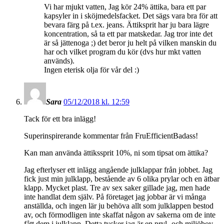
Vi har mjukt vatten, Jag kör 24% ättika, bara ett par
kapsyler in i sköjmedelsfacket. Det sägs vara bra för att
bevara färg på t.ex. jeans. Ättiksprit har ju bara lägre
koncentration, så ta ett par matskedar. Jag tror inte det
är så jättenoga ;) det beror ju helt på vilken manskin du
har och vilket program du kör (dvs hur mkt vatten
används).
Ingen eterisk olja för vår del :)
Sara
05/12/2018 kl. 12:59
Tack för ett bra inlägg!
Superinspirerande kommentar från FruEfficientBadass!
Kan man använda ättikssprit 10%, ni som tipsat om ättika?
Jag efterlyser ett inlägg angående julklappar från jobbet. Jag
fick just min julklapp, bestående av 6 olika prylar och en ätbar
klapp. Mycket plast. Tre av sex saker gillade jag, men hade
inte handlat dem själv. På företaget jag jobbar är vi många
anställda, och ingen lär ju behöva allt som julklappen bestod
av, och förmodligen inte skaffat någon av sakerna om de inte
fått dem i julklapp. Detta tycker jag är en pryl- och miljöbov,