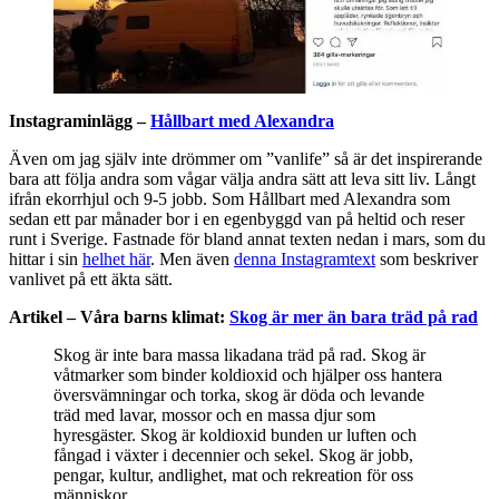
Instagraminlägg –
Hållbart med Alexandra
Även om jag själv inte drömmer om ”vanlife” så är det inspirerande
bara att följa andra som vågar välja andra sätt att leva sitt liv. Långt
ifrån ekorrhjul och 9-5 jobb. Som Hållbart med Alexandra som
sedan ett par månader bor i en egenbyggd van på heltid och reser
runt i Sverige. Fastnade för bland annat texten nedan i mars, som du
hittar i sin
helhet här
. Men även
denna Instagramtext
som beskriver
vanlivet på ett äkta sätt.
Artikel – Våra barns klimat:
Skog är mer än bara träd på rad
Skog är inte bara massa likadana träd på rad. Skog är
våtmarker som binder koldioxid och hjälper oss hantera
översvämningar och torka, skog är döda och levande
träd med lavar, mossor och en massa djur som
hyresgäster. Skog är koldioxid bunden ur luften och
fångad i växter i decennier och sekel. Skog är jobb,
pengar, kultur, andlighet, mat och rekreation för oss
människor.