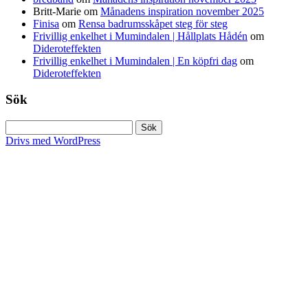
Britt-Marie
om
Månadens inspiration november 2025
Finisa
om
Rensa badrumsskåpet steg för steg
Frivillig enkelhet i Mumindalen | Hållplats Hådén
om
Dideroteffekten
Frivillig enkelhet i Mumindalen | En köpfri dag
om
Dideroteffekten
Sök
Sök
efter:
Drivs med WordPress