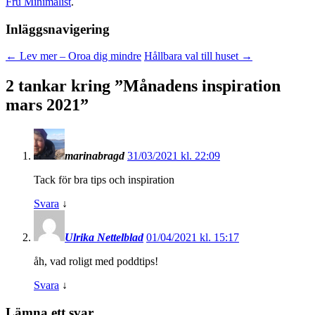
Fru Minimalist
.
Inläggsnavigering
←
Lev mer – Oroa dig mindre
Hållbara val till huset
→
2 tankar kring ”
Månadens inspiration
mars 2021
”
marinabragd
31/03/2021 kl. 22:09
Tack för bra tips och inspiration
Svara
↓
Ulrika Nettelblad
01/04/2021 kl. 15:17
åh, vad roligt med poddtips!
Svara
↓
Lämna ett svar