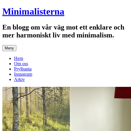
Hoppa
Minimalisterna
till
innehåll
En blogg om vår väg mot ett enklare och
mer harmoniskt liv med minimalism.
Meny
Hem
Om oss
Prylbanta
Instagram
Arkiv