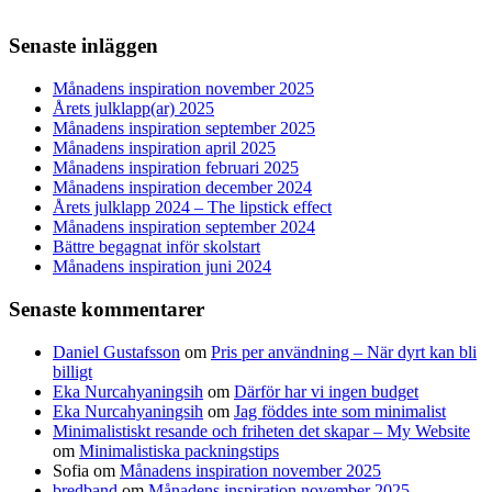
Senaste inläggen
Månadens inspiration november 2025
Årets julklapp(ar) 2025
Månadens inspiration september 2025
Månadens inspiration april 2025
Månadens inspiration februari 2025
Månadens inspiration december 2024
Årets julklapp 2024 – The lipstick effect
Månadens inspiration september 2024
Bättre begagnat inför skolstart
Månadens inspiration juni 2024
Senaste kommentarer
Daniel Gustafsson
om
Pris per användning – När dyrt kan bli
billigt
Eka Nurcahyaningsih
om
Därför har vi ingen budget
Eka Nurcahyaningsih
om
Jag föddes inte som minimalist
Minimalistiskt resande och friheten det skapar – My Website
om
Minimalistiska packningstips
Sofia
om
Månadens inspiration november 2025
bredband
om
Månadens inspiration november 2025