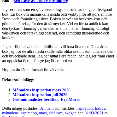
Bok –
Self Love av Louise Strömberg
Jag ser detta som en självutvecklingsbok och samtidigt en feelgood-
bok. En bok om människans insida och verktyg för att göra en inre
”resa” och förändring i livet. Boken är svår att beskriva kort och
göra den rättvisa, för den är så mycket. Vid en första anblick kan
den tyckas ”flummig”, men den är allt annat än flummig. Otroligt
välskriven och forskningsbaserad, och samtidigt inspirerande och
konkret.
Jag har läst halva boken hittills och vill bara läsa mer. Detta är en
bok jag tror de allra flesta skulle hitta olika avsnitt som tilltalade dem
och utvecklade dem. Jag har hittat flera redan, och jag ser fram emot
att upptäcka fler ju längre jag läser i boken.
Hoppas du får en fortsatt fin vårvecka!
Relaterade inlägg:
Månadens inspiration mars 2020
Månadens inspiration juli 2020
Gästminimalister berättar: Eva Maria
Detta inlägg postades i
Allmänt
och märktes
inspiration
,
lästips
,
månadens inspiration
,
mars
,
self love
,
skogen
den
31/03/2021
av