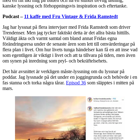
med en filt likt mig på bilden och ha en stunds trevlig läsning,
kanske lyssning och förhoppningsvis inspiration och eftertanke.
Podcast –
11 kaffe med Fru Vintage & Frida Ramstedt
Jag har lyssnat på flera intervjuer med Frida Ramstedt som driver
Trendenser. Men jag tycker faktiskt detta är det allra bästa hittills.
Väldigt äkta och varmt samtal om bland annat Fridas egna
förändringsresa under de senaste åren som lett till omvärderingar på
flera plan i livet. Om hur livets tunga händelser kan få en att inse vad
som egentligen är viktigt i livet och att ta tillvara på tiden, men även
om synen på inredning som pryl- och bekräftelsehets.
Det här avsnittet är verkligen måste-lyssning om du lyssnar på
poddar. Jag lyssnade på det under en joggingrunda och behövde i en
fas stanna och torka några tårar.
Episod 36
som släpptes i mitten på
mars.