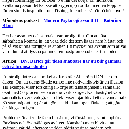
inspirationsinlägg för oktober. Nu när det börjar bli mörkt om
kvällarna passar det kanske att krypa upp i soffan med en kopp te
för en stunds inspiration och läsning, inte minst så här på höstlovet!
Månadens podcast –
Modern Psykologi avsnitt 11 – Katarina
Blom
Det här avsnittet och samtalet var otroligt fint. Om att låta
sårbarheten komma in, att våga dela det som ligger nära hjärtat och
på så vis kunna fördjupa relationer. Ett mycket bra avsnitt som är väl
värd din tid att lyssna på under en höstpromenad eller tur i bilen.
Artikel –
DN. Därför går tiden snabbare när du blir gammal
och så bromsar du den
En otroligt intressant artikel av Kristofer Ahlström i DN här om
dagen. Om att tidens ökade tempo inte nödvändigtvis är en illusion.
Till exempel visar forskning i Norge att talhastigheten i samhället
ökat med 50 procent sedan andra världskriget. Kan hastighet vara
samhällets överideologi, där effektiviseringar blivit ett självändamål?
Så snart någonting går att göra snabbt kan ingen tänka sig att göra
det långsamt igen.
Problemet är att vi de facto blir äldre, vi förstår mer, samt upphör att
förvånas och överväldigas av livet. Kanske har det blivit ännu
svårare i vår tid, eftersom världen aldrig varit så modern och