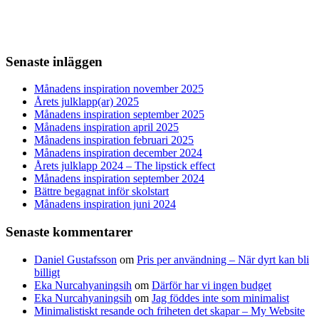
Senaste inläggen
Månadens inspiration november 2025
Årets julklapp(ar) 2025
Månadens inspiration september 2025
Månadens inspiration april 2025
Månadens inspiration februari 2025
Månadens inspiration december 2024
Årets julklapp 2024 – The lipstick effect
Månadens inspiration september 2024
Bättre begagnat inför skolstart
Månadens inspiration juni 2024
Senaste kommentarer
Daniel Gustafsson
om
Pris per användning – När dyrt kan bli
billigt
Eka Nurcahyaningsih
om
Därför har vi ingen budget
Eka Nurcahyaningsih
om
Jag föddes inte som minimalist
Minimalistiskt resande och friheten det skapar – My Website