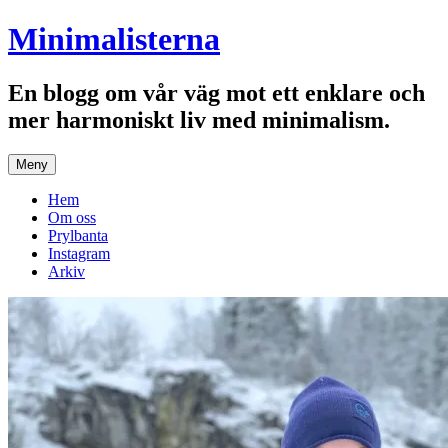
Hoppa
Minimalisterna
till
innehåll
En blogg om vår väg mot ett enklare och
mer harmoniskt liv med minimalism.
Meny
Hem
Om oss
Prylbanta
Instagram
Arkiv