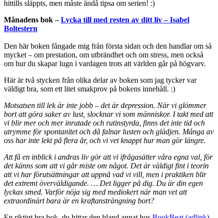
hittills släppts, men måste ändå tipsa om serien! :)
Månadens bok –
Lycka till med resten av ditt liv – Isabel
Boltestern
Den här boken fångade mig från första sidan och den handlar om så
mycket – om prestation, om utbrändhet och om stress, men också
om hur du skapar lugn i vardagen trots att världen går på högvarv.
Här är två stycken från olika delar av boken som jag tycker var
väldigt bra, som ett litet smakprov på bokens innehåll. :)
Motsatsen till lek är inte jobb – det är depression. När vi glömmer
bort att göra saker av lust, slocknar vi som människor. I takt med att
vi blir mer och mer inrutade och rutinstyrda, finns det inte tid och
utrymme för spontanitet och då falnar lusten och glädjen. Många av
oss har inte lekt på flera år, och vi vet knappt hur man gör längre.
Att få en inblick i andras liv gör att vi ifrågasätter våra egna val, för
det känns som att vi går miste om något. Det är väldigt fint i teorin
att vi har förutsättningar att uppnå vad vi vill, men i praktiken blir
det extremt överväldigande. … Det ligger på dig. Du är din egen
lyckas smed. Varför nöja sig med mediokert när man vet att
extraordinärt bara är en kraftansträngning bort?
En riktigt bra bok, du hittar den bland annat hos
BookBeat (adlink)
.