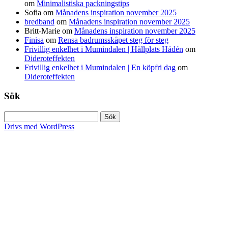
om
Minimalistiska packningstips
Sofia
om
Månadens inspiration november 2025
bredband
om
Månadens inspiration november 2025
Britt-Marie
om
Månadens inspiration november 2025
Finisa
om
Rensa badrumsskåpet steg för steg
Frivillig enkelhet i Mumindalen | Hållplats Hådén
om
Dideroteffekten
Frivillig enkelhet i Mumindalen | En köpfri dag
om
Dideroteffekten
Sök
Sök
efter:
Drivs med WordPress