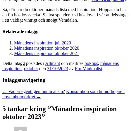
Så, där har du oktober månads lista med inspiration. Hoppas du har
en fin höstlovsvecka! Själva spenderar vi höstlovet i vår andelsstuga
i ett väldigt vintrigt och snöigt Vemdalen.
Relaterade inlägg:
Månadens inspiration juli 2020
Månadens inspiration oktober 2020
Månadens inspiration oktober 2021
Detta inlägg postades i
Allmänt
och märktes
boktips
,
månadens
inspiration
,
oktober
den
31/10/2023
av
Fru Minimalist
.
Inläggsnavigering
←
Vad är egentligen minimalism?
Konsumtion som humörhöjare i
novembermörkret
→
5 tankar kring ”
Månadens inspiration
oktober 2023
”