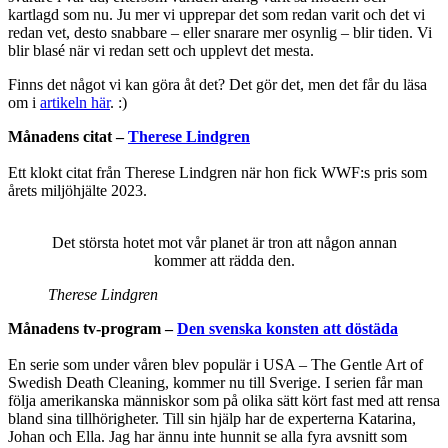
kartlagd som nu. Ju mer vi upprepar det som redan varit och det vi
redan vet, desto snabbare – eller snarare mer osynlig – blir tiden. Vi
blir blasé när vi redan sett och upplevt det mesta.
Finns det något vi kan göra åt det? Det gör det, men det får du läsa
om i
artikeln här
. :)
Månadens citat –
Therese Lindgren
Ett klokt citat från Therese Lindgren när hon fick WWF:s pris som
årets miljöhjälte 2023.
Det största hotet mot vår planet är tron att någon annan
kommer att rädda den.
Therese Lindgren
Månadens tv-program –
Den svenska konsten att döstäda
En serie som under våren blev populär i USA – The Gentle Art of
Swedish Death Cleaning, kommer nu till Sverige. I serien får man
följa amerikanska människor som på olika sätt kört fast med att rensa
bland sina tillhörigheter. Till sin hjälp har de experterna Katarina,
Johan och Ella. Jag har ännu inte hunnit se alla fyra avsnitt som