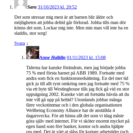
Sara
31/10/2023 kl. 20:52
Det som stressar mig mest är att barnen blir äldre och
möjligheten att jobba deltid går förlorad. Jobba tills man dör
könns det som. Lockar mig inte. Men min man vill inte ha en
sladdis, stor sorg!
Svara
↓
Anne Halldin
01/11/2023 kl. 15:08
Tiderna har kanske förändrats, men jag började jobba
75 % med första barnet på ABB 1989. Fortsatte med
andra som fick en funktionsnedsättning. En del mer tid
gick ju till allt rynt omkring men jag fortsatte med 75 %
via ett byte till Westinghouse tills jag fick gå vid en stor
uppsägning 2002. Kanske värt att fortsätta hävda att du
inte vill gå upp på heltid? Utomlands jobbar många
färre veckotimmar och i den globala organisationen
Wellbeing Economy Alliance har de anställda 4
dagarsvecka. För att hinna allt det som vi idag måste
göra själv med internet. För vi sköter enormt mycket på
egen hand som förr banker, kontor och andra hjälpte
oss med. Det är värt at slåss för kortare arbetstider (och