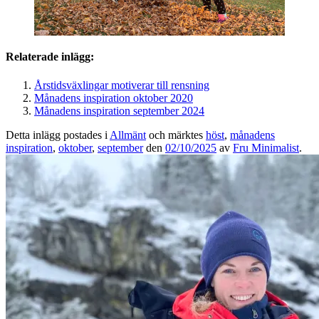
Relaterade inlägg:
Årstidsväxlingar motiverar till rensning
Månadens inspiration oktober 2020
Månadens inspiration september 2024
Detta inlägg postades i
Allmänt
och märktes
höst
,
månadens
inspiration
,
oktober
,
september
den
02/10/2025
av
Fru Minimalist
.