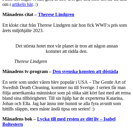
om i
artikeln här
. :)
Månadens citat –
Therese Lindgren
Ett klokt citat från Therese Lindgren när hon fick WWF:s pris som
årets miljöhjälte 2023.
Det största hotet mot vår planet är tron att någon annan
kommer att rädda den.
Therese Lindgren
Månadens tv-program –
Den svenska konsten att döstäda
En serie som under våren blev populär i USA – The Gentle Art of
Swedish Death Cleaning, kommer nu till Sverige. I serien får man
följa amerikanska människor som på olika sätt kört fast med att rensa
bland sina tillhörigheter. Till sin hjälp har de experterna Katarina,
Johan och Ella. Jag har ännu inte hunnit se alla fyra avsnitt som
hittills släppts, men måste ändå tipsa om serien! :)
Månadens bok –
Lycka till med resten av ditt liv – Isabel
Boltestern