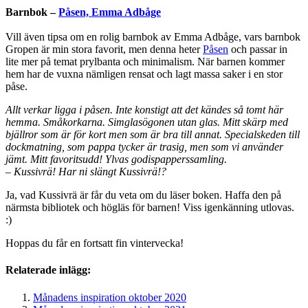
Barnbok –
Påsen, Emma Adbåge
Vill även tipsa om en rolig barnbok av Emma Adbåge, vars barnbok
Gropen är min stora favorit, men denna heter
Påsen
och passar in
lite mer på temat prylbanta och minimalism. När barnen kommer
hem har de vuxna nämligen rensat och lagt massa saker i en stor
påse.
Allt verkar ligga i påsen. Inte konstigt att det kändes så tomt här
hemma. Småkorkarna. Simglasögonen utan glas. Mitt skärp med
bjällror som är för kort men som är bra till annat. Specialskeden till
dockmatning, som pappa tycker är trasig, men som vi använder
jämt. Mitt favoritsudd! Ylvas godispapperssamling.
– Kussivrä! Har ni slängt Kussivrä!?
Ja, vad Kussivrä är får du veta om du läser boken. Haffa den på
närmsta bibliotek och högläs för barnen! Viss igenkänning utlovas.
:)
Hoppas du får en fortsatt fin vintervecka!
Relaterade inlägg:
Månadens inspiration oktober 2020