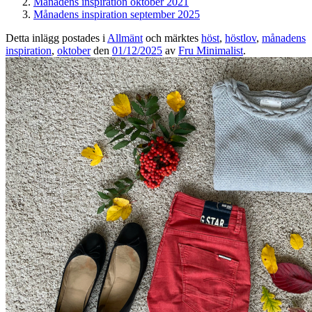
Månadens inspiration oktober 2021
Månadens inspiration september 2025
Detta inlägg postades i
Allmänt
och märktes
höst
,
höstlov
,
månadens
inspiration
,
oktober
den
01/12/2025
av
Fru Minimalist
.