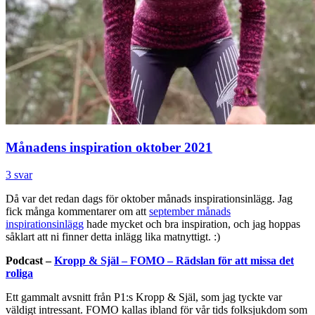
Månadens inspiration oktober 2021
3 svar
Då var det redan dags för oktober månads inspirationsinlägg. Jag
fick många kommentarer om att
september månads
inspirationsinlägg
hade mycket och bra inspiration, och jag hoppas
såklart att ni finner detta inlägg lika matnyttigt. :)
Podcast –
Kropp & Själ – FOMO – Rädslan för att missa det
roliga
Ett gammalt avsnitt från P1:s Kropp & Själ, som jag tyckte var
väldigt intressant. FOMO kallas ibland för vår tids folksjukdom som