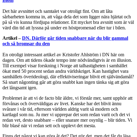
Blom
Det här avsnittet och samtalet var otroligt fint. Om att låta
sårbarheten komma in, att våga dela det som ligger nära hjärtat och
på så vis kunna fördjupa relationer. Ett mycket bra avsnitt som är väl
värd din tid att lyssna på under en höstpromenad eller tur i bilen.
Artikel –
DN. Därför går tiden snabbare när du blir gammal
och så bromsar du den
En otroligt intressant artikel av Kristofer Ahlström i DN här om
dagen. Om att tidens ökade tempo inte nödvändigtvis är en illusion.
Till exempel visar forskning i Norge att talhastigheten i samhället
ökat med 50 procent sedan andra världskriget. Kan hastighet vara
samhällets överideologi, där effektiviseringar blivit ett självändamål?
Så snart någonting går att göra snabbt kan ingen tänka sig att göra
det långsamt igen.
Problemet är att vi de facto blir äldre, vi förstår mer, samt upphör att
förvånas och överväldigas av livet. Kanske har det blivit ännu
svårare i vår tid, eftersom världen aldrig varit så modern och
kartlagd som nu. Ju mer vi upprepar det som redan varit och det vi
redan vet, desto snabbare – eller snarare mer osynlig – blir tiden. Vi
blir blasé när vi redan sett och upplevt det mesta.
Finns det något vi kan göra åt det? Det gör det, men det får du läsa