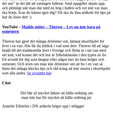
det sen” är det lätt att vardagen fallerar. Små uppgifter skjuts upp,
och plötsligt står man där med en hög i hallen och vet inte var man
ska börja. Kan du känna igen dig? Då ska du läsa artikeln för tips på
hur du löser det! :)
YouTube –
Madde möter – Therese – Lev nu inte bara på
semestern
Therese har gjort det många drömmer om, lämnat ekorrhjulet för
livet i en van. Här får du inblick i vad som drev Therese till att säga
hejdå till det traditionella livet i Sverige och flytta in i sin van med
sin katt, vad kostar det och hur är frihetskänslan i den typen av liv.
Ett avsnitt för dig som längtar efter något mer än bara helger och
semester. Och även om man inte drömmer om att bo i en van så
finns det många klocka tips och råd kring att inte snurra i ekorrhjulet
som alla andra.
Se avsnittet här
.
Citat
Det blir så mycket lättare att hålla ordning om
man inte har för mycket att hålla ordning på.
Annelie Elfström i DN artikeln högre upp i inlägget