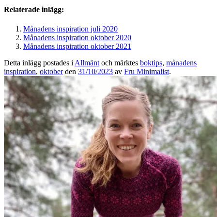
Relaterade inlägg:
Månadens inspiration juli 2020
Månadens inspiration oktober 2020
Månadens inspiration oktober 2021
Detta inlägg postades i
Allmänt
och märktes
boktips
,
månadens
inspiration
,
oktober
den
31/10/2023
av
Fru Minimalist
.