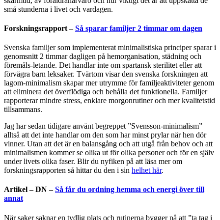
skärmtid, av föräldranärvaro och hur viktigt det är att uppskatta de
små stunderna i livet och vardagen.
Forskningsrapport –
Så sparar familjer 2 timmar om dagen
Svenska familjer som implementerat minimalistiska principer sparar i
genomsnitt 2 timmar dagligen på hemorganisation, städning och
föremåls-letande. Det handlar inte om spartansk sterilitet eller att
förvägra barn leksaker. Tvärtom visar den svenska forskningen att
lagom-minimalism skapar mer utrymme för familjeaktiviteter genom
att eliminera det överflödiga och behålla det funktionella. Familjer
rapporterar mindre stress, enklare morgonrutiner och mer kvalitetstid
tillsammans.
Jag har sedan tidigare använt begreppet ”Svensson-minimalism”
alltså att det inte handlar om den som har minst prylar när hen dör
vinner. Utan att det är en balansgång och att utgå från behov och att
minimalismen kommer se olika ut för olika personer och för en själv
under livets olika faser. Blir du nyfiken på att läsa mer om
forskningsrapporten så hittar du den i sin
helhet här
.
Artikel – DN –
Så får du ordning hemma och energi över till
annat
När saker saknar en tydlig plats och rutinerna bygger på att ”ta tag i