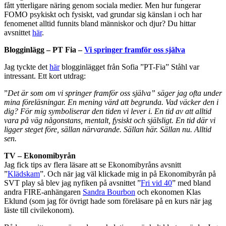
fått ytterligare näring genom sociala medier. Men hur fungerar
FOMO psykiskt och fysiskt, vad grundar sig känslan i och har
fenomenet alltid funnits bland människor och djur? Du hittar
avsnittet
här
.
Blogginlägg – PT Fia –
Vi springer framför oss själva
Jag tyckte det
här
blogginlägget från Sofia ”PT-Fia” Ståhl var
intressant. Ett kort utdrag:
”
Det är som om vi springer framför oss själva” säger jag ofta under
mina föreläsningar. En mening värd att begrunda. Vad väcker den i
dig? För mig symboliserar den tiden vi lever i. En tid av att alltid
vara på väg någonstans, mentalt, fysiskt och själsligt. En tid där vi
ligger steget före, sällan närvarande. Sällan här. Sällan nu. Alltid
sen.
TV – Ekonomibyrån
Jag fick tips av flera läsare att se Ekonomibyråns avsnitt
”
Klädskam
”. Och när jag väl klickade mig in på Ekonomibyrån på
SVT play så blev jag nyfiken på avsnittet ”
Fri vid 40
” med bland
andra FIRE-anhängaren
Sandra Bourbon
och ekonomen Klas
Eklund (som jag för övrigt hade som föreläsare på en kurs när jag
läste till civilekonom).