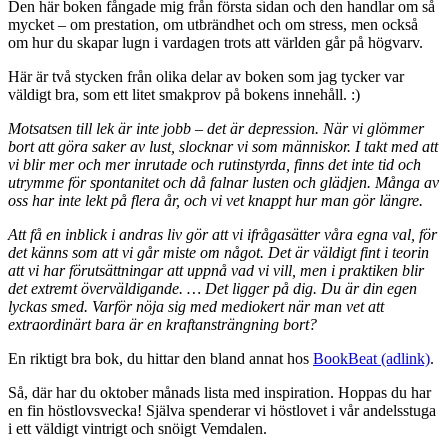
Den här boken fångade mig från första sidan och den handlar om så
mycket – om prestation, om utbrändhet och om stress, men också
om hur du skapar lugn i vardagen trots att världen går på högvarv.
Här är två stycken från olika delar av boken som jag tycker var
väldigt bra, som ett litet smakprov på bokens innehåll. :)
Motsatsen till lek är inte jobb – det är depression. När vi glömmer
bort att göra saker av lust, slocknar vi som människor. I takt med att
vi blir mer och mer inrutade och rutinstyrda, finns det inte tid och
utrymme för spontanitet och då falnar lusten och glädjen. Många av
oss har inte lekt på flera år, och vi vet knappt hur man gör längre.
Att få en inblick i andras liv gör att vi ifrågasätter våra egna val, för
det känns som att vi går miste om något. Det är väldigt fint i teorin
att vi har förutsättningar att uppnå vad vi vill, men i praktiken blir
det extremt överväldigande. … Det ligger på dig. Du är din egen
lyckas smed. Varför nöja sig med mediokert när man vet att
extraordinärt bara är en kraftansträngning bort?
En riktigt bra bok, du hittar den bland annat hos
BookBeat (adlink)
.
Så, där har du oktober månads lista med inspiration. Hoppas du har
en fin höstlovsvecka! Själva spenderar vi höstlovet i vår andelsstuga
i ett väldigt vintrigt och snöigt Vemdalen.