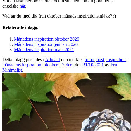
Vill du läsa mer om studien och resultaten kan du göra det på
engelska
här
.
Vad tar du med dig från oktober månads inspirationsinlägg? :)
Relaterade inlägg:
Månadens inspiration oktober 2020
Månadens inspiration januari 2020
Månadens inspiration mars 2021
Detta inlägg postades i
Allmänt
och märktes
fomo
,
höst
,
inspiration
,
månadens inspiration
,
oktober
,
Tradera
den
31/10/2021
av
Fru
Minimalist
.