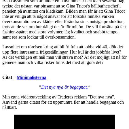
Båda avsnitten som är under en halvtimme är helt klart sevärda. Jag
tyckte det nästan var pinsamt att se Gina Tricot’s hållbarhetschef i
panelen på avsnittet om klädskam. Bilden man får är att Gina Tricot
inte är villiga att ta något ansvar för att försöka minska varken
överkonsumtionen av kläder eller förändra sin smutsiga produktion,
trots att de vet om hur dåligt det är för miljön. De vill fortsätta på fast
fashion-spåret med stora volymer, låg kvalitet och snabbt tempo,
samt rea som lockar till överkonsumtion.
I avsnittet om rörelsen kring att bli fri från att jobba vid 40, dök det
upp flera intressanta frågeställningar. Hur kul är det jobbfria livet?
Är det verkligen ett mål man vill sträva mot? Är det möjligt att nå för
gemene man och vilka risker finns det med att göra det?
Citat –
Minimalisterna
”
Det nya nya är begagnat.
”
Min egna vidareutveckling av Traderas reklam ”Det nya nya”.
Använd gärna citatet för att uppmuntra fler att handla begagnat och
hållbart.