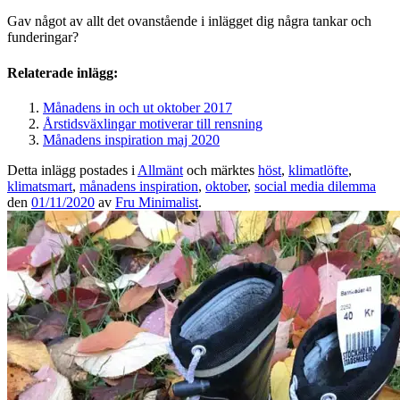
Gav något av allt det ovanstående i inlägget dig några tankar och
funderingar?
Relaterade inlägg:
Månadens in och ut oktober 2017
Årstidsväxlingar motiverar till rensning
Månadens inspiration maj 2020
Detta inlägg postades i
Allmänt
och märktes
höst
,
klimatlöfte
,
klimatsmart
,
månadens inspiration
,
oktober
,
social media dilemma
den
01/11/2020
av
Fru Minimalist
.