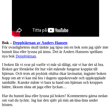
Bok –
Depphjärnan av Anders Hansen
För ovanlighetens skull tänkte jag tipsa om en bok som jag själv inte
hunnit läsa eller lyssna på ännu. Det är Anders Hansens sprillans
nya bok
Depphjärnan
.
I boken får vi svar på varför vi mår så dåligt, när vi har det så bra.
Boken ger förståelse för hur vårt mående fungerar kopplat till
hjärnan. Och trots att psykisk ohälsa ökar lavinartat, ingjuter boken
hopp om att vi kan må bra i dagens uppskruvade och uppkopplade
samhälle. Kanske måste vi bara ta hand om hjärnan och kroppen
bättre, liksom sluta att jaga efter lyckan…
Har du hunnit läsa eller lyssna på boken? Kommentera gärna nedan
om vad du tyckte. Jag har den själv på min att-läsa-lista under
hösten.