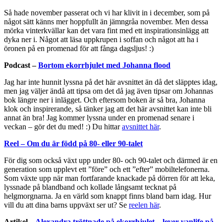
Så hade november passerat och vi har klivit in i december, som på
något sätt känns mer hoppfullt än jämngråa november. Men dessa
mörka vinterkvällar kan det vara fint med ett inspirationsinlägg att
dyka ner i. Något att läsa uppkrupen i soffan och något att ha i
öronen på en promenad för att fånga dagsljus! :)
Podcast –
Bortom ekorrhjulet med Johanna flood
Jag har inte hunnit lyssna på det här avsnittet än då det släpptes idag,
men jag väljer ändå att tipsa om det då jag även tipsar om Johannas
bok längre ner i inlägget. Och eftersom boken är så bra, Johanna
klok och inspirerande, så tänker jag att det här avsnittet kan inte bli
annat än bra! Jag kommer lyssna under en promenad senare i
veckan – gör det du med! :) Du hittar
avsnittet här
.
Reel – Om du är född på 80- eller 90-talet
För dig som också växt upp under 80- och 90-talet och därmed är en
generation som upplevt ett ”före” och ett ”efter” mobiltelefonerna.
Som växte upp när man fortfarande knackade på dörren för att leka,
lyssnade på blandband och kollade långsamt tecknat på
helgmorgnarna. Ja en värld som knappt finns bland barn idag. Hur
vill du att dina barns uppväxt ser ut? Se
reelen här
.
Artikel –
Alexandra tröttnade på ekorrhjulet – lever vanlife på