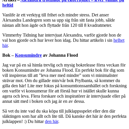
heltid
Vanlife är ett verktyg till frihet och mindre stress. Det anser
Alexandra Landegren som sa upp sig från sitt fasta jobb, sålde
nästan allt hon ägde och flyttade från 120 till 8 kvadratmeter.
Vimmerby Tidning har intervjuat Alexandra, varför gjorde hon de
val hon gjorde och hur lever hon idag. Du hittar artikeln i sin
helhet
här
.
Bok –
Konsumindre
av Johanna Flood
Jag var på en så himla trevlig och mysig bokrelease förra veckan för
boken Konsumindre av Johanna Flood. En perfekt bok för dig som
vill inspireras till att ”leva mer med mindre” som vi minimalister
strävar mot. Om du gillade min/vår bok Prylbanta, så kommer du
gilla den här! Lite mer fokus på konsumtionssamhället och forskning
om varför vi konsumerar för att förstå hur vi istället skulle kunna
agera och leva. Flera forskare och inspiratörer är intervjuade eller på
annat sätt med i boken och jag är en av dessa.
Så vet du inte vad du ska köpa till julklappsspelet eller den där
släktingen som har allt och lite till. Då kanske det här är den perfekta
julklappen! :) Du hittar
den här
.