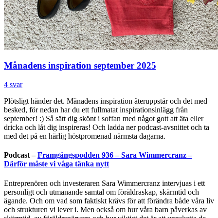
Månadens inspiration september 2025
4 svar
Plötsligt händer det. Månadens inspiration återuppstår och det med
besked, för nedan har du ett fullmatat inspirationsinlägg från
september! :) Så sätt dig skönt i soffan med något gott att äta eller
dricka och låt dig inspireras! Och ladda ner podcast-avsnittet och ta
med det på en härlig höstpromenad närmsta dagarna.
Podcast –
Framgångspodden 936 – Sara Wimmercranz –
Därför måste vi våga tänka nytt
Entreprenören och investeraren Sara Wimmercranz intervjuas i ett
personligt och utmanande samtal om föräldraskap, skärmtid och
ägande. Och om vad som faktiskt krävs för att förändra både våra liv
och strukturen vi lever i. Men också om hur våra barn påverkas av