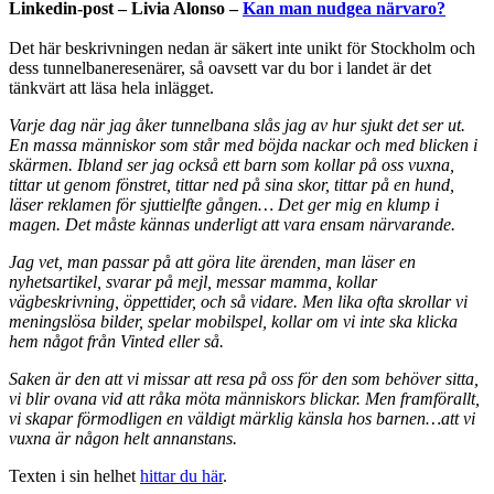
Linkedin-post – Livia Alonso
–
Kan man nudgea närvaro?
Det här beskrivningen nedan är säkert inte unikt för Stockholm och
dess tunnelbaneresenärer, så oavsett var du bor i landet är det
tänkvärt att läsa hela inlägget.
Varje dag när jag åker tunnelbana slås jag av hur sjukt det ser ut.
En massa människor som står med böjda nackar och med blicken i
skärmen. Ibland ser jag också ett barn som kollar på oss vuxna,
tittar ut genom fönstret, tittar ned på sina skor, tittar på en hund,
läser reklamen för sjuttielfte gången… Det ger mig en klump i
magen. Det måste kännas underligt att vara ensam närvarande.
Jag vet, man passar på att göra lite ärenden, man läser en
nyhetsartikel, svarar på mejl, messar mamma, kollar
vägbeskrivning, öppettider, och så vidare. Men lika ofta skrollar vi
meningslösa bilder, spelar mobilspel, kollar om vi inte ska klicka
hem något från Vinted eller så.
Saken är den att vi missar att resa på oss för den som behöver sitta,
vi blir ovana vid att råka möta människors blickar. Men framförallt,
vi skapar förmodligen en väldigt märklig känsla hos barnen…att vi
vuxna är någon helt annanstans.
Texten i sin helhet
hittar du här
.