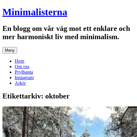
Hoppa
Minimalisterna
till
innehåll
En blogg om vår väg mot ett enklare och
mer harmoniskt liv med minimalism.
Meny
Hem
Om oss
Prylbanta
Instagram
Arkiv
Etikettarkiv:
oktober