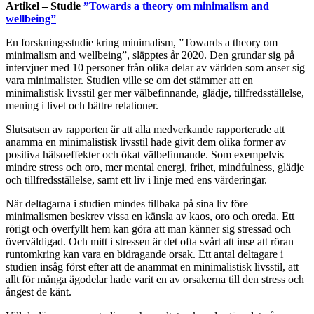
Artikel
– Studie
”Towards a theory om minimalism and
wellbeing”
En forskningsstudie kring minimalism, ”Towards a theory om
minimalism and wellbeing”, släpptes år 2020. Den grundar sig på
intervjuer med 10 personer från olika delar av världen som anser sig
vara minimalister. Studien ville se om det stämmer att en
minimalistisk livsstil ger mer välbefinnande, glädje, tillfredsställelse,
mening i livet och bättre relationer.
Slutsatsen av rapporten är att alla medverkande rapporterade att
anamma en minimalistisk livsstil hade givit dem olika former av
positiva hälsoeffekter och ökat välbefinnande. Som exempelvis
mindre stress och oro, mer mental energi, frihet, mindfulness, glädje
och tillfredsställelse, samt ett liv i linje med ens värderingar.
När deltagarna i studien mindes tillbaka på sina liv före
minimalismen beskrev vissa en känsla av kaos, oro och oreda. Ett
rörigt och överfyllt hem kan göra att man känner sig stressad och
överväldigad. Och mitt i stressen är det ofta svårt att inse att röran
runtomkring kan vara en bidragande orsak. Ett antal deltagare i
studien insåg först efter att de anammat en minimalistisk livsstil, att
allt för många ägodelar hade varit en av orsakerna till den stress och
ångest de känt.