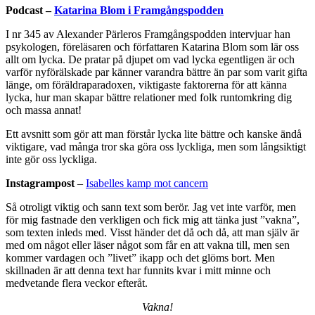
Podcast –
Katarina Blom i Framgångspodden
I nr 345 av Alexander Pärleros Framgångspodden intervjuar han
psykologen, föreläsaren och författaren Katarina Blom som lär oss
allt om lycka. De pratar på djupet om vad lycka egentligen är och
varför nyförälskade par känner varandra bättre än par som varit gifta
länge, om föräldraparadoxen, viktigaste faktorerna för att känna
lycka, hur man skapar bättre relationer med folk runtomkring dig
och massa annat!
Ett avsnitt som gör att man förstår lycka lite bättre och kanske ändå
viktigare, vad många tror ska göra oss lyckliga, men som långsiktigt
inte gör oss lyckliga.
Instagrampost
–
Isabelles kamp mot cancern
Så otroligt viktig och sann text som berör. Jag vet inte varför, men
för mig fastnade den verkligen och fick mig att tänka just ”vakna”,
som texten inleds med. Visst händer det då och då, att man själv är
med om något eller läser något som får en att vakna till, men sen
kommer vardagen och ”livet” ikapp och det glöms bort. Men
skillnaden är att denna text har funnits kvar i mitt minne och
medvetande flera veckor efteråt.
Vakna!