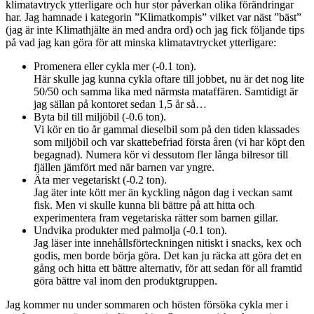
klimatavtryck ytterligare och hur stor påverkan olika förändringar
har. Jag hamnade i kategorin ”Klimatkompis” vilket var näst ”bäst”
(jag är inte Klimathjälte än med andra ord) och jag fick följande tips
på vad jag kan göra för att minska klimatavtrycket ytterligare:
Promenera eller cykla mer​​ (-0.1​ ton).
Här skulle jag kunna cykla oftare till jobbet, nu är det nog lite
50/50 och samma lika med närmsta mataffären. Samtidigt är
jag sällan på kontoret sedan 1,5 år så…
Byta bil till miljöbil​​ (-0.6​ ton).
Vi kör en tio år gammal dieselbil som på den tiden klassades
som miljöbil och var skattebefriad första åren (vi har köpt den
begagnad). Numera kör vi dessutom fler långa bilresor till
fjällen jämfört med när barnen var yngre.
Äta mer vegetariskt​ (-0.2​ ton).
Jag äter inte kött mer än kyckling någon dag i veckan samt
fisk. Men vi skulle kunna bli bättre på att hitta och
experimentera fram vegetariska rätter som barnen gillar.
Undvika produkter med palmolja​ (-0.1​ ton).
Jag läser inte innehållsförteckningen nitiskt i snacks, kex och
godis, men borde börja göra. Det kan ju räcka att göra det en
gång och hitta ett bättre alternativ, för att sedan för all framtid
göra bättre val inom den produktgruppen.
Jag kommer nu under sommaren och hösten försöka cykla mer i