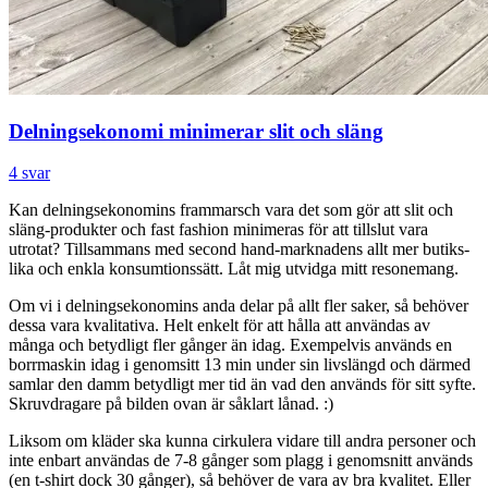
Delningsekonomi minimerar slit och släng
4 svar
Kan delningsekonomins frammarsch vara det som gör att slit och
släng-produkter och fast fashion minimeras för att tillslut vara
utrotat? Tillsammans med second hand-marknadens allt mer butiks-
lika och enkla konsumtionssätt. Låt mig utvidga mitt resonemang.
Om vi i delningsekonomins anda delar på allt fler saker, så behöver
dessa vara kvalitativa. Helt enkelt för att hålla att användas av
många och betydligt fler gånger än idag. Exempelvis används en
borrmaskin idag i genomsitt 13 min under sin livslängd och därmed
samlar den damm betydligt mer tid än vad den används för sitt syfte.
Skruvdragare på bilden ovan är såklart lånad. :)
Liksom om kläder ska kunna cirkulera vidare till andra personer och
inte enbart användas de 7-8 gånger som plagg i genomsnitt används
(en t-shirt dock 30 gånger), så behöver de vara av bra kvalitet. Eller