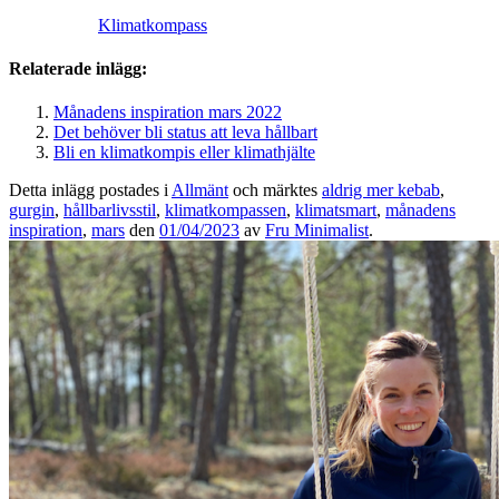
Klimatkompass
Relaterade inlägg:
Månadens inspiration mars 2022
Det behöver bli status att leva hållbart
Bli en klimatkompis eller klimathjälte
Detta inlägg postades i
Allmänt
och märktes
aldrig mer kebab
,
gurgin
,
hållbarlivsstil
,
klimatkompassen
,
klimatsmart
,
månadens
inspiration
,
mars
den
01/04/2023
av
Fru Minimalist
.