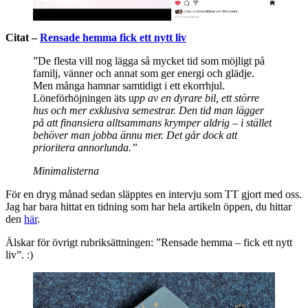
Citat –
Rensade hemma fick ett nytt liv
”De flesta vill nog lägga så mycket tid som möjligt på
familj, vänner och annat som ger energi och glädje.
Men många hamnar samtidigt i ett ekorrhjul.
Löneförhöjningen äts u
pp av en dyrare bil, ett större
hus och mer exklusiva semestrar. Den tid man lägger
på att finansiera alltsammans krymper aldrig – i stället
behöver man jobba ännu mer. Det går dock att
prioritera annorlunda.”
Minimalisterna
För en dryg månad sedan släpptes en intervju som TT gjort med oss.
Jag har bara hittat en tidning som har hela artikeln öppen, du hittar
den
här
.
Älskar för övrigt rubriksättningen: ”Rensade hemma – fick ett nytt
liv”. :)