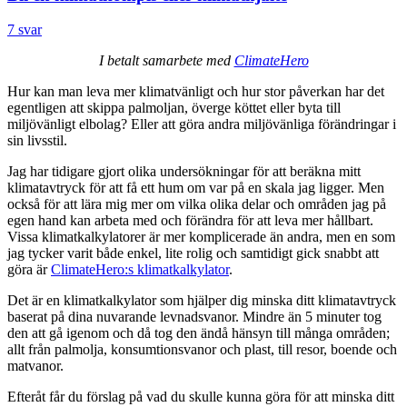
7 svar
I betalt samarbete med
ClimateHero
Hur kan man leva mer klimatvänligt och hur stor påverkan har det
egentligen att skippa palmoljan, överge köttet eller byta till
miljövänligt elbolag? Eller att göra andra miljövänliga förändringar i
sin livsstil.
Jag har tidigare gjort olika undersökningar för att beräkna mitt
klimatavtryck för att få ett hum om var på en skala jag ligger. Men
också för att lära mig mer om vilka olika delar och områden jag på
egen hand kan arbeta med och förändra för att leva mer hållbart.
Vissa klimatkalkylatorer är mer komplicerade än andra, men en som
jag tycker varit både enkel, lite rolig och samtidigt gick snabbt att
göra är
ClimateHero:s klimatkalkylator
.
Det är en klimatkalkylator som hjälper dig minska ditt klimatavtryck
baserat på dina nuvarande levnadsvanor. Mindre än 5 minuter tog
den att gå igenom och då tog den ändå hänsyn till många områden;
allt från palmolja, konsumtionsvanor och plast, till resor, boende och
matvanor.
Efteråt får du förslag på vad du skulle kunna göra för att minska ditt