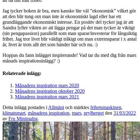
att nå ditt mål frihet!
Jag tycker boken är bra, men kanske lite väl ”ekonomisk” vilket gör
att den blir tung om man inte är ekonomiskt lagd eller har ett
grundläggande ekonomiskt intresse. En positiv del tycker jag är att
Sandra lyfter vikten av att lägga pengar på det man tycker är viktigt
(sin pengapassion) parallellt som man sparar/investerar för långsiktig
frihet. Jag tror livet blir väldigt tråkigt om man extremsparar i x antal
år, livet är trots allt det som händer här och nu. :)
Hoppas du fann inlägget inspirerande! Vad tar du med dig från mars
månads inspirationsinlägg? :)
Relaterade inlägg:
Månadens inspiration mars 2020
Månadens inspiration oktober 2020
Månadens inspiration mars 2021
Detta inlägg postades i
Allmänt
och märktes
frihetsmaskinen
,
klimatsmart
,
månadens inspiration
,
mars
,
prylberget
den
31/03/2022
av
Fru Minimalist
.