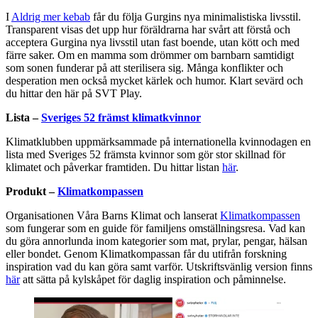
I
Aldrig mer kebab
får du följa Gurgins nya minimalistiska livsstil.
Transparent visas det upp hur föräldrarna har svårt att förstå och
acceptera Gurgina nya livsstil utan fast boende, utan kött och med
färre saker. Om en mamma som drömmer om barnbarn samtidigt
som sonen funderar på att sterilisera sig. Många konflikter och
desperation men också mycket kärlek och humor. Klart sevärd och
du hittar den här på SVT Play.
Lista –
Sveriges 52 främst klimatkvinnor
Klimatklubben uppmärksammade på internationella kvinnodagen en
lista med Sveriges 52 främsta kvinnor som gör stor skillnad för
klimatet och påverkar framtiden. Du hittar listan
här
.
Produkt –
Klimatkompassen
Organisationen Våra Barns Klimat och lanserat
Klimatkompassen
som fungerar som en guide för familjens omställningsresa. Vad kan
du göra annorlunda inom kategorier som mat, prylar, pengar, hälsan
eller bondet. Genom Klimatkompassan får du utifrån forskning
inspiration vad du kan göra samt varför. Utskriftsvänlig version finns
här
att sätta på kylskåpet för daglig inspiration och påminnelse.