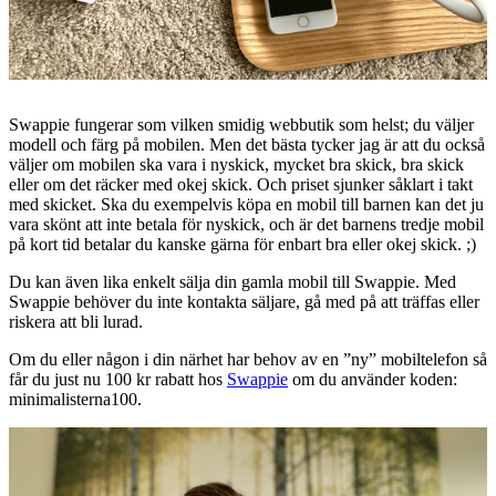
Swappie fungerar som vilken smidig webbutik som helst; du väljer
modell och färg på mobilen. Men det bästa tycker jag är att du också
väljer om mobilen ska vara i nyskick, mycket bra skick, bra skick
eller om det räcker med okej skick. Och priset sjunker såklart i takt
med skicket. Ska du exempelvis köpa en mobil till barnen kan det ju
vara skönt att inte betala för nyskick, och är det barnens tredje mobil
på kort tid betalar du kanske gärna för enbart bra eller okej skick. ;)
Du kan även lika enkelt sälja din gamla mobil till Swappie. Med
Swappie behöver du inte kontakta säljare, gå med på att träffas eller
riskera att bli lurad.
Om du eller någon i din närhet har behov av en ”ny” mobiltelefon så
får du just nu 100 kr rabatt hos
Swappie
om du använder koden:
minimalisterna100.