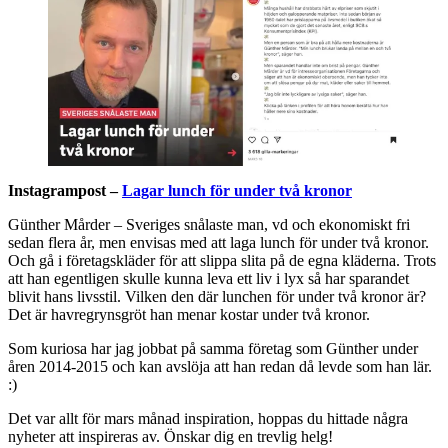
Instagrampost –
Lagar lunch för under två kronor
Günther Mårder – Sveriges snålaste man, vd och ekonomiskt fri
sedan flera år, men envisas med att laga lunch för under två kronor.
Och gå i företagskläder för att slippa slita på de egna kläderna. Trots
att han egentligen skulle kunna leva ett liv i lyx så har sparandet
blivit hans livsstil. Vilken den där lunchen för under två kronor är?
Det är havregrynsgröt han menar kostar under två kronor.
Som kuriosa har jag jobbat på samma företag som Günther under
åren 2014-2015 och kan avslöja att han redan då levde som han lär.
:)
Det var allt för mars månad inspiration, hoppas du hittade några
nyheter att inspireras av. Önskar dig en trevlig helg!