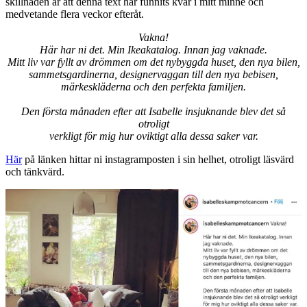
skillnaden är att denna text har funnits kvar i mitt minne och
medvetande flera veckor efteråt.
Vakna!
Här har ni det. Min Ikeakatalog. Innan jag vaknade.
Mitt liv var fyllt av drömmen om det nybyggda huset, den nya bilen,
sammetsgardinerna, designervaggan till den nya bebisen,
märkeskläderna och den perfekta familjen.
Den första månaden efter att Isabelle insjuknande blev det så
otroligt
verkligt för mig hur oviktigt alla dessa saker var.
Här
på länken hittar ni instagramposten i sin helhet, otroligt läsvärd
och tänkvärd.