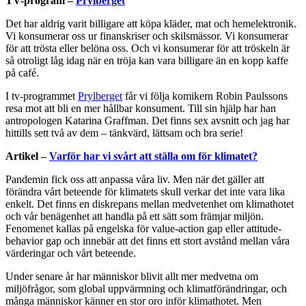
TV-program –
Prylberget
Det har aldrig varit billigare att köpa kläder, mat och hemelektronik.
Vi konsumerar oss ur finanskriser och skilsmässor. Vi konsumerar
för att trösta eller belöna oss. Och vi konsumerar för att tröskeln är
så otroligt låg idag när en tröja kan vara billigare än en kopp kaffe
på café.
I tv-programmet
Prylberget
får vi följa komikern Robin Paulssons
resa mot att bli en mer hållbar konsument. Till sin hjälp har han
antropologen Katarina Graffman. Det finns sex avsnitt och jag har
hittills sett två av dem – tänkvärd, lättsam och bra serie!
Artikel –
Varför har vi svårt att ställa om för klimatet?
Pandemin fick oss att anpassa våra liv. Men när det gäller att
förändra vårt beteende för klimatets skull verkar det inte vara lika
enkelt. Det finns en diskrepans mellan medvetenhet om klimathotet
och vår benägenhet att handla på ett sätt som främjar miljön.
Fenomenet kallas på engelska för value-action gap eller attitude-
behavior gap och innebär att det finns ett stort avstånd mellan våra
värderingar och vårt beteende.
Under senare år har människor blivit allt mer medvetna om
miljöfrågor, som global uppvärmning och klimatförändringar, och
många människor känner en stor oro inför klimathotet. Men