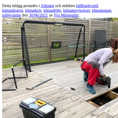
Detta inlägg postades i
Allmänt
och märktes
hållbarlivsstil
,
klimatångest
,
klimatkris
,
klimatlöfte
,
klimatpsykologi
,
klimatsmart
,
miljövänlig
den
30/06/2021
av
Fru Minimalist
.