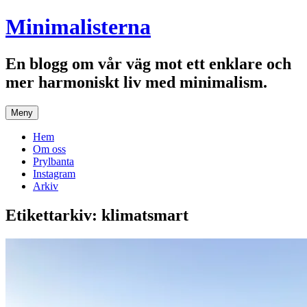
Hoppa
Minimalisterna
till
innehåll
En blogg om vår väg mot ett enklare och
mer harmoniskt liv med minimalism.
Meny
Hem
Om oss
Prylbanta
Instagram
Arkiv
Etikettarkiv:
klimatsmart