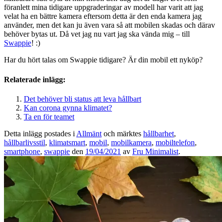
föranlett mina tidigare uppgraderingar av modell har varit att jag
velat ha en bättre kamera eftersom detta är den enda kamera jag
använder, men det kan ju även vara så att mobilen skadas och därav
behöver bytas ut. Då vet jag nu vart jag ska vända mig – till
Swappie
! :)
Har du hört talas om Swappie tidigare? Är din mobil ett nyköp?
Relaterade inlägg:
Det behöver bli status att leva hållbart
Kan corona gynna klimatet?
Ta en för teamet
Detta inlägg postades i
Allmänt
och märktes
hållbarhet
,
hållbarlivsstil
,
klimatsmart
,
mobil
,
mobilkamera
,
mobiltelefon
,
smartphone
,
swappie
den
19/04/2021
av
Fru Minimalist
.