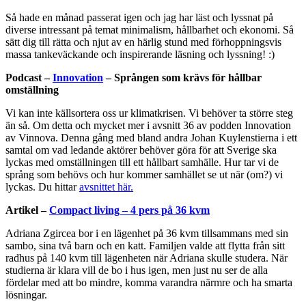
Så hade en månad passerat igen och jag har läst och lyssnat på
diverse intressant på temat minimalism, hållbarhet och ekonomi. Så
sätt dig till rätta och njut av en härlig stund med förhoppningsvis
massa tankeväckande och inspirerande läsning och lyssning! :)
Podcast –
Innovation
– Sprången som krävs för hållbar
omställning
Vi kan inte källsortera oss ur klimatkrisen. Vi behöver ta större steg
än så. Om detta och mycket mer i avsnitt 36 av podden Innovation
av Vinnova. Denna gång med bland andra Johan Kuylenstierna i ett
samtal om vad ledande aktörer behöver göra för att Sverige ska
lyckas med omställningen till ett hållbart samhälle. Hur tar vi de
språng som behövs och hur kommer samhället se ut när (om?) vi
lyckas. Du hittar
avsnittet här
.
Artikel –
Compact living – 4 pers på 36 kvm
Adriana Zgircea bor i en lägenhet på 36 kvm tillsammans med sin
sambo, sina två barn och en katt. Familjen valde att flytta från sitt
radhus på 140 kvm till lägenheten när Adriana skulle studera. När
studierna är klara vill de bo i hus igen, men just nu ser de alla
fördelar med att bo mindre, komma varandra närmre och ha smarta
lösningar.