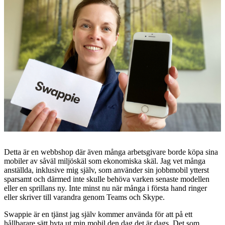
Detta är en webbshop där även många arbetsgivare borde köpa sina
mobiler av såväl miljöskäl som ekonomiska skäl. Jag vet många
anställda, inklusive mig själv, som använder sin jobbmobil ytterst
sparsamt och därmed inte skulle behöva varken senaste modellen
eller en sprillans ny. Inte minst nu när många i första hand ringer
eller skriver till varandra genom Teams och Skype.
Swappie är en tjänst jag själv kommer använda för att på ett
hållbarare sätt byta ut min mobil den dag det är dags. Det som