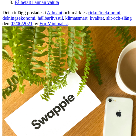
Få betalt i annan valuta
Detta inlägg postades i
Allmänt
och märktes
cirkulär ekonomi
,
delningsekonomi
,
hållbarlivsstil
,
klimatsmart
,
kvalitet
,
slit-och-släng
den
02/06/2021
av
Fru Minimalist
.