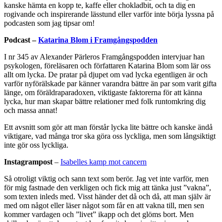
kanske hämta en kopp te, kaffe eller chokladbit, och ta dig en
rogivande och inspirerande lässtund eller varför inte börja lyssna på
podcasten som jag tipsar om!
Podcast –
Katarina Blom i Framgångspodden
I nr 345 av Alexander Pärleros Framgångspodden intervjuar han
psykologen, föreläsaren och författaren Katarina Blom som lär oss
allt om lycka. De pratar på djupet om vad lycka egentligen är och
varför nyförälskade par känner varandra bättre än par som varit gifta
länge, om föräldraparadoxen, viktigaste faktorerna för att känna
lycka, hur man skapar bättre relationer med folk runtomkring dig
och massa annat!
Ett avsnitt som gör att man förstår lycka lite bättre och kanske ändå
viktigare, vad många tror ska göra oss lyckliga, men som långsiktigt
inte gör oss lyckliga.
Instagrampost
–
Isabelles kamp mot cancern
Så otroligt viktig och sann text som berör. Jag vet inte varför, men
för mig fastnade den verkligen och fick mig att tänka just ”vakna”,
som texten inleds med. Visst händer det då och då, att man själv är
med om något eller läser något som får en att vakna till, men sen
kommer vardagen och ”livet” ikapp och det glöms bort. Men