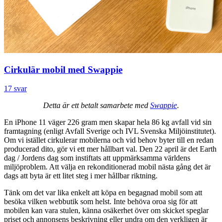
Cirkulär mobil med Swappie
17 svar
Detta är ett betalt samarbete med
Swappie
.
En iPhone 11 väger 226 gram men skapar hela 86 kg avfall vid sin
framtagning (enligt Avfall Sverige och IVL Svenska Miljöinstitutet).
Om vi istället cirkulerar mobilerna och vid behov byter till en redan
producerad dito, gör vi ett mer hållbart val. Den 22 april är det Earth
dag / Jordens dag som instiftats att uppmärksamma världens
miljöproblem. Att välja en rekonditionerad mobil nästa gång det är
dags att byta är ett litet steg i mer hållbar riktning.
Tänk om det var lika enkelt att köpa en begagnad mobil som att
besöka vilken webbutik som helst. Inte behöva oroa sig för att
mobilen kan vara stulen, känna osäkerhet över om skicket speglar
priset och annonsens beskrivning eller undra om den verkligen är