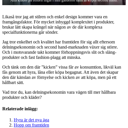
Alla kläder på bilden ingår i min garderob samt är köpta second hand.
Likaså tror jag att stilren och enkel design kommer vara en
framgångsfaktor. För mycket inbyggd komplexitet i produkter,
brukar lätt skapa krångel när någon av de där komplexa
specialfunktionerna går sönder.
Jag tror enkelhet och kvalitet har framtiden för sig allt eftersom
delningsekonomin och second hand-marknaden växer sig större.
Och i motsvarande takt kommer förhoppningsvis slit och släng-
produkter och fast fashion-plagg att minska.
Och tänk om den där ”kicken” vissa får av konsumtion, likväl kan
fås genom att hyra, låna eller köpa begagnat. Att även det skapar
den där känslan av förnyelse och kicken av att köpa, men på ett
hållbart sätt.
Vad tror du, kan delningsekonomin vara vägen till mer hållbara
produkter och kläder?
Relaterade inlägg:
Hyra är det nya äga
Hopp om framtiden