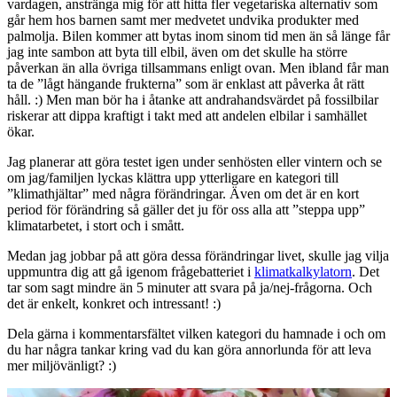
vardagen, anstränga mig för att hitta fler vegetariska alternativ som
går hem hos barnen samt mer medvetet undvika produkter med
palmolja. Bilen kommer att bytas inom sinom tid men än så länge får
jag inte sambon att byta till elbil, även om det skulle ha större
påverkan än alla övriga tillsammans enligt ovan. Men ibland får man
ta de ”lågt hängande frukterna” som är enklast att påverka åt rätt
håll. :) Men man bör ha i åtanke att andrahandsvärdet på fossilbilar
riskerar att dippa kraftigt i takt med att andelen elbilar i samhället
ökar.
Jag planerar att göra testet igen under senhösten eller vintern och se
om jag/familjen lyckas klättra upp ytterligare en kategori till
”klimathjältar” med några förändringar. Även om det är en kort
period för förändring så gäller det ju för oss alla att ”steppa upp”
klimatarbetet, i stort och i smått.
Medan jag jobbar på att göra dessa förändringar livet, skulle jag vilja
uppmuntra dig att gå igenom frågebatteriet i
klimatkalkylatorn
. Det
tar som sagt mindre än 5 minuter att svara på ja/nej-frågorna. Och
det är enkelt, konkret och intressant! :)
Dela gärna i kommentarsfältet vilken kategori du hamnade i och om
du har några tankar kring vad du kan göra annorlunda för att leva
mer miljövänligt? :)