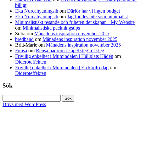
billigt
Eka Nurcahyaningsih
om
Därför har vi ingen budget
Eka Nurcahyaningsih
om
Jag föddes inte som minimalist
Minimalistiskt resande och friheten det skapar – My Website
om
Minimalistiska packningstips
Sofia
om
Månadens inspiration november 2025
bredband
om
Månadens inspiration november 2025
Britt-Marie
om
Månadens inspiration november 2025
Finisa
om
Rensa badrumsskåpet steg för steg
Frivillig enkelhet i Mumindalen | Hållplats Hådén
om
Dideroteffekten
Frivillig enkelhet i Mumindalen | En köpfri dag
om
Dideroteffekten
Sök
Sök
efter:
Drivs med WordPress