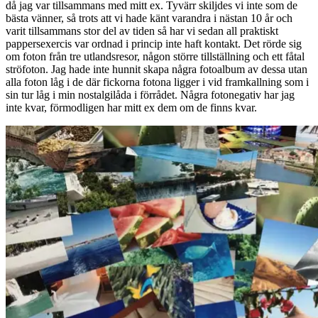
då jag var tillsammans med mitt ex. Tyvärr skiljdes vi inte som de
bästa vänner, så trots att vi hade känt varandra i nästan 10 år och
varit tillsammans stor del av tiden så har vi sedan all praktiskt
pappersexercis var ordnad i princip inte haft kontakt. Det rörde sig
om foton från tre utlandsresor, någon större tillställning och ett fåtal
ströfoton. Jag hade inte hunnit skapa några fotoalbum av dessa utan
alla foton låg i de där fickorna fotona ligger i vid framkallning som i
sin tur låg i min nostalgilåda i förrådet. Några fotonegativ har jag
inte kvar, förmodligen har mitt ex dem om de finns kvar.