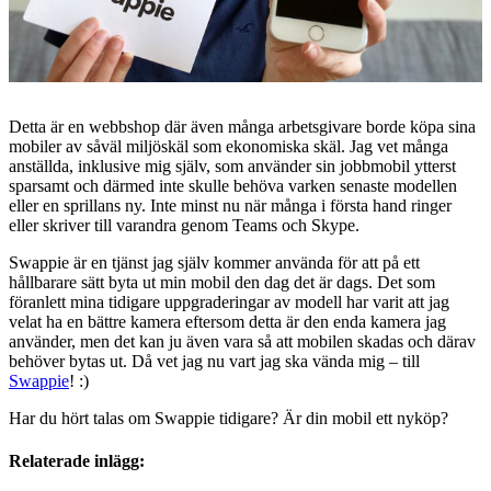
Detta är en webbshop där även många arbetsgivare borde köpa sina
mobiler av såväl miljöskäl som ekonomiska skäl. Jag vet många
anställda, inklusive mig själv, som använder sin jobbmobil ytterst
sparsamt och därmed inte skulle behöva varken senaste modellen
eller en sprillans ny. Inte minst nu när många i första hand ringer
eller skriver till varandra genom Teams och Skype.
Swappie är en tjänst jag själv kommer använda för att på ett
hållbarare sätt byta ut min mobil den dag det är dags. Det som
föranlett mina tidigare uppgraderingar av modell har varit att jag
velat ha en bättre kamera eftersom detta är den enda kamera jag
använder, men det kan ju även vara så att mobilen skadas och därav
behöver bytas ut. Då vet jag nu vart jag ska vända mig – till
Swappie
! :)
Har du hört talas om Swappie tidigare? Är din mobil ett nyköp?
Relaterade inlägg: