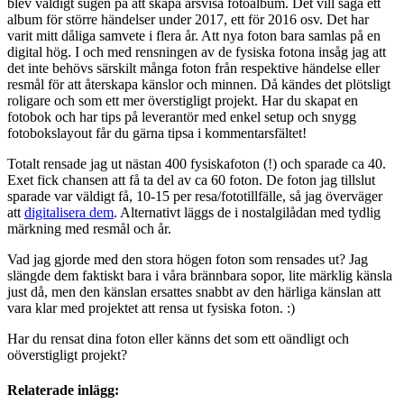
blev väldigt sugen på att skapa årsvisa fotoalbum. Det vill säga ett
album för större händelser under 2017, ett för 2016 osv. Det har
varit mitt dåliga samvete i flera år. Att nya foton bara samlas på en
digital hög. I och med rensningen av de fysiska fotona insåg jag att
det inte behövs särskilt många foton från respektive händelse eller
resmål för att återskapa känslor och minnen. Då kändes det plötsligt
roligare och som ett mer överstigligt projekt. Har du skapat en
fotobok och har tips på leverantör med enkel setup och snygg
fotobokslayout får du gärna tipsa i kommentarsfältet!
Totalt rensade jag ut nästan 400 fysiskafoton (!) och sparade ca 40.
Exet fick chansen att få ta del av ca 60 foton. De foton jag tillslut
sparade var väldigt få, 10-15 per resa/fototillfälle, så jag överväger
att
digitalisera dem
. Alternativt läggs de i nostalgilådan med tydlig
märkning med resmål och år.
Vad jag gjorde med den stora högen foton som rensades ut? Jag
slängde dem faktiskt bara i våra brännbara sopor, lite märklig känsla
just då, men den känslan ersattes snabbt av den härliga känslan att
vara klar med projektet att rensa ut fysiska foton. :)
Har du rensat dina foton eller känns det som ett oändligt och
oöverstigligt projekt?
Relaterade inlägg: