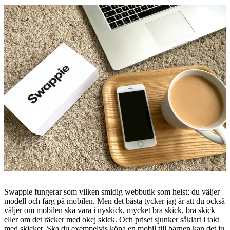
Swappie fungerar som vilken smidig webbutik som helst; du väljer
modell och färg på mobilen. Men det bästa tycker jag är att du också
väljer om mobilen ska vara i nyskick, mycket bra skick, bra skick
eller om det räcker med okej skick. Och priset sjunker såklart i takt
med skicket. Ska du exempelvis köpa en mobil till barnen kan det ju