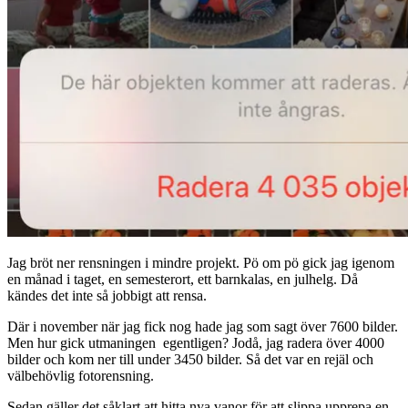
Jag bröt ner rensningen i mindre projekt. Pö om pö gick jag igenom
en månad i taget, en semesterort, ett barnkalas, en julhelg. Då
kändes det inte så jobbigt att rensa.
Där i november när jag fick nog hade jag som sagt över 7600 bilder.
Men hur gick utmaningen egentligen? Jodå, jag radera över 4000
bilder och kom ner till under 3450 bilder. Så det var en rejäl och
välbehövlig fotorensning.
Sedan gäller det såklart att hitta nya vanor för att slippa upprepa en