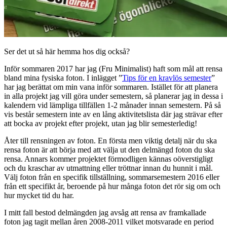
Ser det ut så här hemma hos dig också?
Inför sommaren 2017 har jag (Fru Minimalist) haft som mål att rensa
bland mina fysiska foton. I inlägget ”
Tips för en kravlös semester
”
har jag berättat om min vana inför sommaren. Istället för att planera
in alla projekt jag vill göra under semestern, så planerar jag in dessa i
kalendern vid lämpliga tillfällen 1-2 månader innan semestern. På så
vis består semestern inte av en lång aktivitetslista där jag strävar efter
att bocka av projekt efter projekt, utan jag blir semesterledig!
Åter till rensningen av foton. En första men viktig detalj när du ska
rensa foton är att börja med att välja ut den delmängd foton du ska
rensa. Annars kommer projektet förmodligen kännas oöverstigligt
och du kraschar av utmattning eller tröttnar innan du hunnit i mål.
Välj foton från en specifik tillställning, sommarsemestern 2016 eller
från ett specifikt år, beroende på hur många foton det rör sig om och
hur mycket tid du har.
I mitt fall bestod delmängden jag avsåg att rensa av framkallade
foton jag tagit mellan åren 2008-2011 vilket motsvarade en period