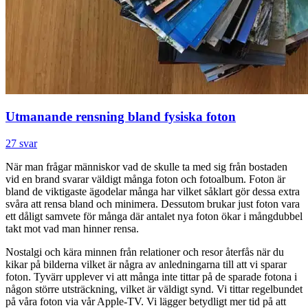
Utmanande rensning bland fysiska foton
27 svar
När man frågar människor vad de skulle ta med sig från bostaden
vid en brand svarar väldigt många foton och fotoalbum. Foton är
bland de viktigaste ägodelar många har vilket såklart gör dessa extra
svåra att rensa bland och minimera. Dessutom brukar just foton vara
ett dåligt samvete för många där antalet nya foton ökar i mångdubbel
takt mot vad man hinner rensa.
Nostalgi och kära minnen från relationer och resor återfås när du
kikar på bilderna vilket är några av anledningarna till att vi sparar
foton. Tyvärr upplever vi att många inte tittar på de sparade fotona i
någon större utsträckning, vilket är väldigt synd. Vi tittar regelbundet
på våra foton via vår Apple-TV. Vi lägger betydligt mer tid på att