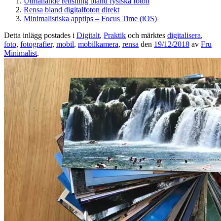
Utmanande rensning bland fysiska foton
Rensa bland digitalfoton direkt
Minimalistiska apptips – Focus Time (iOS)
Detta inlägg postades i
Digitalt
,
Praktik
och märktes
digitalisera
,
foto
,
fotografier
,
mobil
,
mobilkamera
,
rensa
den
19/12/2018
av
Fru
Minimalist
.