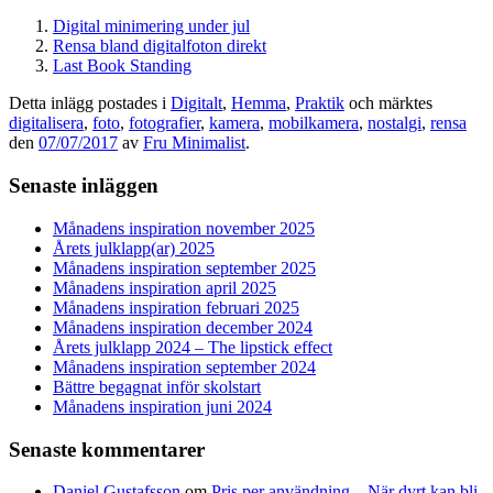
Digital minimering under jul
Rensa bland digitalfoton direkt
Last Book Standing
Detta inlägg postades i
Digitalt
,
Hemma
,
Praktik
och märktes
digitalisera
,
foto
,
fotografier
,
kamera
,
mobilkamera
,
nostalgi
,
rensa
den
07/07/2017
av
Fru Minimalist
.
Senaste inläggen
Månadens inspiration november 2025
Årets julklapp(ar) 2025
Månadens inspiration september 2025
Månadens inspiration april 2025
Månadens inspiration februari 2025
Månadens inspiration december 2024
Årets julklapp 2024 – The lipstick effect
Månadens inspiration september 2024
Bättre begagnat inför skolstart
Månadens inspiration juni 2024
Senaste kommentarer
Daniel Gustafsson
om
Pris per användning – När dyrt kan bli