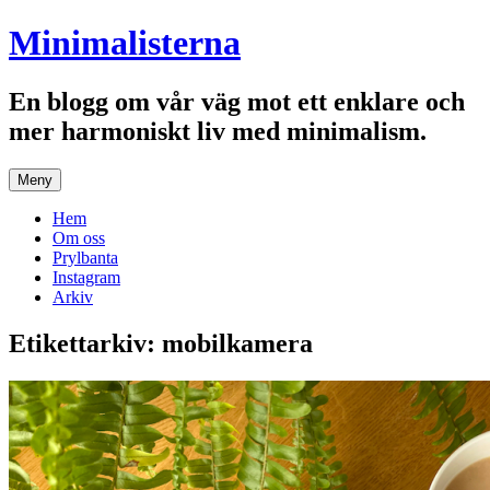
Hoppa
Minimalisterna
till
innehåll
En blogg om vår väg mot ett enklare och
mer harmoniskt liv med minimalism.
Meny
Hem
Om oss
Prylbanta
Instagram
Arkiv
Etikettarkiv:
mobilkamera