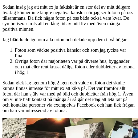
Sedan insåg jag att mitt ex ju faktiskt är en stor del av mitt tidigare
liv. Jag känner inte längre negativa känslor när jag ser fotona på oss
tillsammans. Då fick några foton på oss båda också vara kvar. De
symboliserar trots allt en lång tid av mitt liv med även många
positiva minnen.
Jag bläddrade igenom alla foton och delade upp dem i två högar.
Foton som väckte positiva känslor och som jag tyckte var
fina.
Övriga foton där majoriteten var på diverse hus, byggnader
och mat eller rent krasst dåliga foton eller dubbletter av fotona
i hög 1.
Sedan gick jag igenom hög 2 igen och valde ut foton det skulle
kunna finnas intresse för mitt ex att kika på. Det var framför allt
foton där han själv var med på bild och dubbletter från hög 1. Även
om vi inte haft kontakt på många år så går det idag att leta rätt på
och kontakta personer via exempelvis Facebook och han fick frågan
om han var intresserad av fotona.