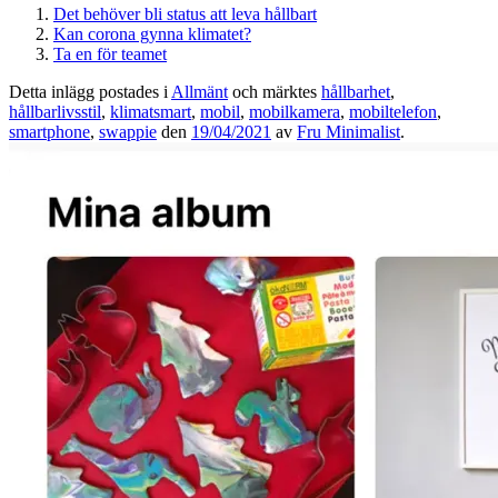
Det behöver bli status att leva hållbart
Kan corona gynna klimatet?
Ta en för teamet
Detta inlägg postades i
Allmänt
och märktes
hållbarhet
,
hållbarlivsstil
,
klimatsmart
,
mobil
,
mobilkamera
,
mobiltelefon
,
smartphone
,
swappie
den
19/04/2021
av
Fru Minimalist
.