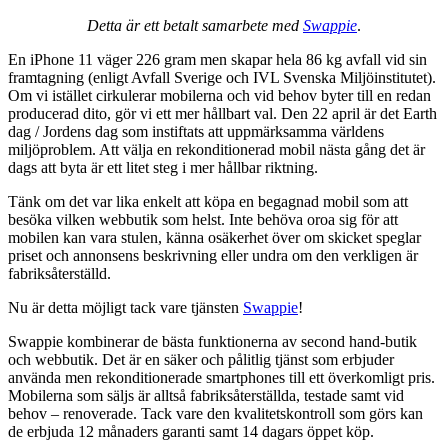
Detta är ett betalt samarbete med
Swappie
.
En iPhone 11 väger 226 gram men skapar hela 86 kg avfall vid sin
framtagning (enligt Avfall Sverige och IVL Svenska Miljöinstitutet).
Om vi istället cirkulerar mobilerna och vid behov byter till en redan
producerad dito, gör vi ett mer hållbart val. Den 22 april är det Earth
dag / Jordens dag som instiftats att uppmärksamma världens
miljöproblem. Att välja en rekonditionerad mobil nästa gång det är
dags att byta är ett litet steg i mer hållbar riktning.
Tänk om det var lika enkelt att köpa en begagnad mobil som att
besöka vilken webbutik som helst. Inte behöva oroa sig för att
mobilen kan vara stulen, känna osäkerhet över om skicket speglar
priset och annonsens beskrivning eller undra om den verkligen är
fabriksåterställd.
Nu är detta möjligt tack vare tjänsten
Swappie
!
Swappie kombinerar de bästa funktionerna av second hand-butik
och webbutik. Det är en säker och pålitlig tjänst som erbjuder
använda men rekonditionerade smartphones till ett överkomligt pris.
Mobilerna som säljs är alltså fabriksåterställda, testade samt vid
behov – renoverade. Tack vare den kvalitetskontroll som görs kan
de erbjuda 12 månaders garanti samt 14 dagars öppet köp.