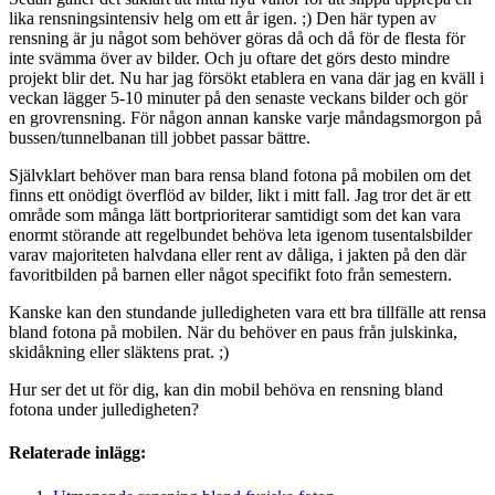
lika rensningsintensiv helg om ett år igen. ;) Den här typen av
rensning är ju något som behöver göras då och då för de flesta för
inte svämma över av bilder. Och ju oftare det görs desto mindre
projekt blir det. Nu har jag försökt etablera en vana där jag en kväll i
veckan lägger 5-10 minuter på den senaste veckans bilder och gör
en grovrensning. För någon annan kanske varje måndagsmorgon på
bussen/tunnelbanan till jobbet passar bättre.
Självklart behöver man bara rensa bland fotona på mobilen om det
finns ett onödigt överflöd av bilder, likt i mitt fall. Jag tror det är ett
område som många lätt bortprioriterar samtidigt som det kan vara
enormt störande att regelbundet behöva leta igenom tusentalsbilder
varav majoriteten halvdana eller rent av dåliga, i jakten på den där
favoritbilden på barnen eller något specifikt foto från semestern.
Kanske kan den stundande julledigheten vara ett bra tillfälle att rensa
bland fotona på mobilen. När du behöver en paus från julskinka,
skidåkning eller släktens prat. ;)
Hur ser det ut för dig, kan din mobil behöva en rensning bland
fotona under julledigheten?
Relaterade inlägg: