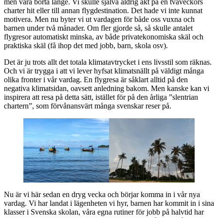
men vara borta länge. Vi skulle själva aldrig åkt på en tvåveckors
charter hit eller till annan flygdestination. Det hade vi inte kunnat
motivera. Men nu byter vi ut vardagen för både oss vuxna och
barnen under två månader. Om fler gjorde så, så skulle antalet
flygresor automatiskt minska, av både privatekonomiska skäl och
praktiska skäl (få ihop det med jobb, barn, skola osv).
Det är ju trots allt det totala klimatavtrycket i ens livsstil som räknas.
Och vi är trygga i att vi lever hyfsat klimatsnällt på väldigt många
olika fronter i vår vardag. En flygresa är såklart alltid på den
negativa klimatsidan, oavsett anledning bakom. Men kanske kan vi
inspirera att resa på detta sätt, istället för på den årliga ”slentrian
chartern”, som förvånansvärt många svenskar reser på.
Nu är vi här sedan en dryg vecka och börjar komma in i vår nya
vardag. Vi har landat i lägenheten vi hyr, barnen har kommit in i sina
klasser i Svenska skolan, våra egna rutiner för jobb på halvtid har