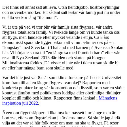
Det finns ett annat sätt att leva. Utan heltidsjobb, höstförkylningar
och novembermörker. Ett sådant sätt testar vår familj just nu under
en åtta veckor lång ”thaimout”.
Vi är ute på vad vi tror blir vår familjs sista flygresa, vår andra
flygresa totalt som familj. Vi tvekade länge om vi kunde tänka oss
att flyga, men landade efter mycket velande i ett ja. Ca 8 års
ekonomiskt sparande ligger bakom att vi nu befinner oss på en
”longstay” med 8 veckor i Thailand med barnen på Svenska Skolan
här. Vi började spara till ”en långresa med framtida barn” efter vår
resa till Nya Zeeland 2013 där idén och starten på bloggen
Minimalisterna föddes. Då visste vi inte när i tiden resan skulle bli
av eller hur många barn som skulle med.
Var det inte just var 8:e år som klimatforskare på Leeds Universitet
kom fram till att en längre flygresa var okej? Rapporten med
konkreta punkter kring vår konsumtion och livsstil, som var en skön
kontrast jämfört med politikernas luddiga eller obefintliga riktlinjer
kopplat till miljö och klimat. Rapporten finns länkad i
Månadens
inspiration juli 2022
.
Även om flyget släpper ut lika mycket oavsett hur länge man är
bortrest, eftersom flygsträckan ju är densamma. Så skulle jag ändå
vilja att det var så här folk reste om man nu ska ta flyget. Få resor