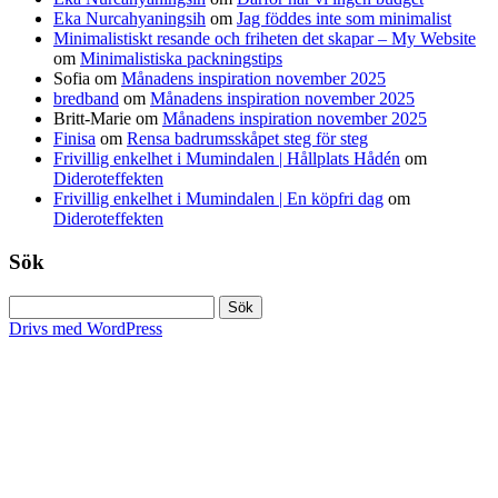
Eka Nurcahyaningsih
om
Jag föddes inte som minimalist
Minimalistiskt resande och friheten det skapar – My Website
om
Minimalistiska packningstips
Sofia
om
Månadens inspiration november 2025
bredband
om
Månadens inspiration november 2025
Britt-Marie
om
Månadens inspiration november 2025
Finisa
om
Rensa badrumsskåpet steg för steg
Frivillig enkelhet i Mumindalen | Hållplats Hådén
om
Dideroteffekten
Frivillig enkelhet i Mumindalen | En köpfri dag
om
Dideroteffekten
Sök
Sök
efter:
Drivs med WordPress