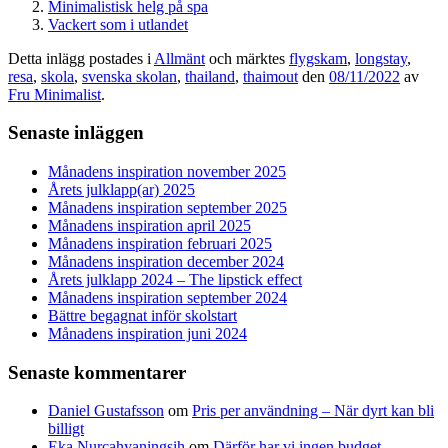
Minimalistisk helg på spa
Vackert som i utlandet
Detta inlägg postades i
Allmänt
och märktes
flygskam
,
longstay
,
resa
,
skola
,
svenska skolan
,
thailand
,
thaimout
den
08/11/2022
av
Fru Minimalist
.
Senaste inläggen
Månadens inspiration november 2025
Årets julklapp(ar) 2025
Månadens inspiration september 2025
Månadens inspiration april 2025
Månadens inspiration februari 2025
Månadens inspiration december 2024
Årets julklapp 2024 – The lipstick effect
Månadens inspiration september 2024
Bättre begagnat inför skolstart
Månadens inspiration juni 2024
Senaste kommentarer
Daniel Gustafsson
om
Pris per användning – När dyrt kan bli
billigt
Eka Nurcahyaningsih
om
Därför har vi ingen budget