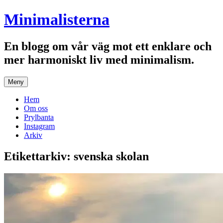
Hoppa
Minimalisterna
till
innehåll
En blogg om vår väg mot ett enklare och
mer harmoniskt liv med minimalism.
Meny
Hem
Om oss
Prylbanta
Instagram
Arkiv
Etikettarkiv:
svenska skolan