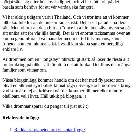
börjat sätta sig efter höstlovsledighet, och vi har fått koll på det
basala som behövs för att vår vardag ska fungera.
Vi har aldrig tidigare varit i Thailand. Och vi tror inte att vi kommer
tillbaka. Inte för att det inte är fantastiskt. Det är ett paradis på flera
sätt. Men vi tror att detta blir en ”once in a life time”-äventyrsresa på
sitt unika sätt för vår lilla familj. Det är vi enormt tacksamma över att
kunna genomföra. Två månader med mer tid tillsammans, känna
friheten som en minimalistisk livsstil kan skapa samt ett betydligt
enklare liv.
Är drömmen om en ”longstay” tillräckligt stark så löser de flesta allt
runtomkring på olika sätt för att få det att funka. Det finns det många
familjer som vittnar om.
Nästa blogginlägg kommer handla om det här med flygresor som
blivit en allmänt symbolisk klimatfråga i Sverige och normerna kring
vad som är okej att kritisera när det kommer till mer eller mindre
ohållbara val i livet. Håll utkik på bloggen. :)
Vilka drömmar sparar du pengar till just nu? :)
Relaterade inlägg:
Räddar vi planeten om vi slutar flyga?