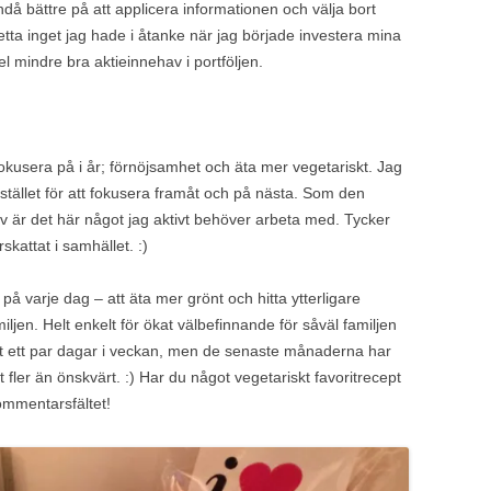
ndå bättre på att applicera informationen och välja bort
etta inget jag hade i åtanke när jag började investera mina
l mindre bra aktieinnehav i portföljen.
l fokusera på i år; förnöjsamhet och äta mer vegetariskt. Jag
 istället för att fokusera framåt och på nästa. Som den
iv är det här något jag aktivt behöver arbeta med. Tycker
skattat i samhället. :)
på varje dag – att äta mer grönt och hitta ytterligare
iljen. Helt enkelt för ökat välbefinnande för såväl familjen
skt ett par dagar i veckan, men de senaste månaderna har
 fler än önskvärt. :)
Har du något vegetariskt favoritrecept
ommentarsfältet!