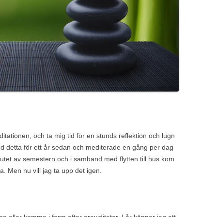
tationen, och ta mig tid för en stunds reflektion och lugn
ed detta för ett år sedan och mediterade en gång per dag
slutet av semestern och i samband med flytten till hus kom
ka. Men nu vill jag ta upp det igen.
ing eller komma i form efter graviditeter. I år känner jag att