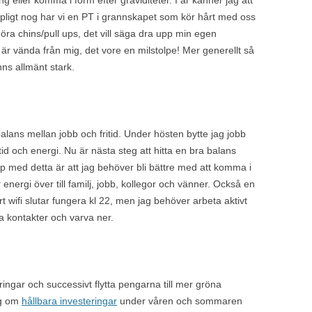
mpligt nog har vi en PT i grannskapet som kör hårt med oss
öra chins/pull ups, det vill säga dra upp min egen
är vända från mig, det vore en milstolpe! Mer generellt så
s allmänt stark.
balans mellan jobb och fritid.
Under hösten bytte jag jobb
 tid och energi. Nu är nästa steg att hitta en bra balans
op med detta är att jag behöver bli bättre med att komma i
 energi över till familj, jobb, kollegor och vänner. Också en
 vårt wifi slutar fungera kl 22, men jag behöver arbeta aktivt
la kontakter och varva ner.
ringar och successivt flytta pengarna till mer gröna
gg om
hållbara investeringar
under våren och sommaren