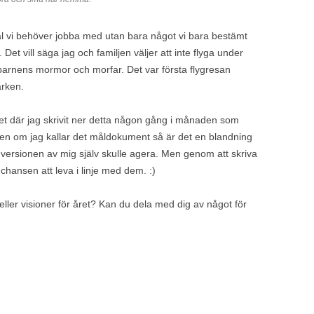
l vi behöver jobba med utan bara något vi bara bestämt
.
Det vill säga jag och familjen väljer att inte flyga under
rnens mormor och morfar. Det var första flygresan
arken.
t där jag skrivit ner detta någon gång i månaden som
ven om jag kallar det måldokument så är det en blandning
ersionen av mig själv skulle agera. Men genom att skriva
ansen att leva i linje med dem. :)
ller visioner för året? Kan du dela med dig av något för