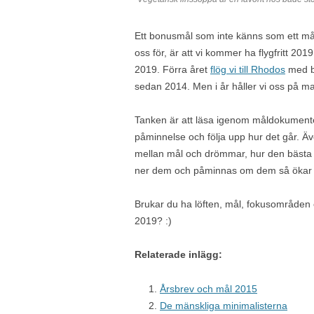
Ett bonusmål som inte känns som ett må
oss för, är att vi kommer ha
flygfritt 2019
2019. Förra året
flög vi till Rhodos
med ba
sedan 2014. Men i år håller vi oss på m
Tanken är att läsa igenom måldokumente
påminnelse och följa upp hur det går. Ä
mellan mål och drömmar, hur den bästa v
ner dem och påminnas om dem så ökar ch
Brukar du ha löften, mål, fokusområden e
2019? :)
Relaterade inlägg:
Årsbrev och mål 2015
De mänskliga minimalisterna