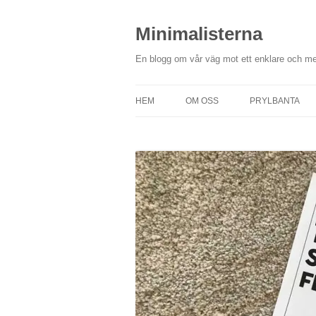
Hoppa
till
innehåll
Minimalisterna
En blogg om vår väg mot ett enklare och me
HEM
OM OSS
PRYLBANTA