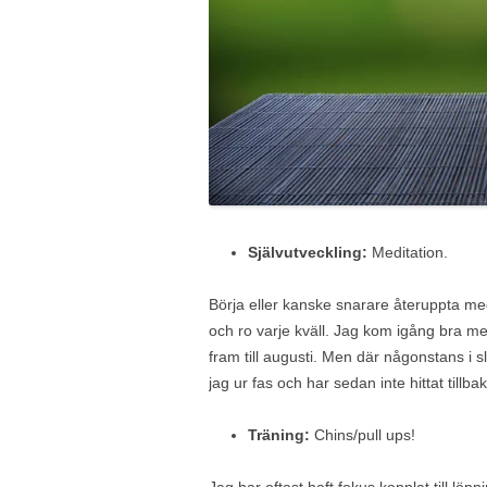
Självutveckling:
Meditation.
Börja eller kanske snarare återuppta medi
och ro varje kväll. Jag kom igång bra m
fram till augusti. Men där någonstans i 
jag ur fas och har sedan inte hittat tillba
Träning:
Chins/pull ups!
Jag har oftast haft fokus kopplat till löpn