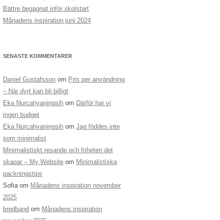
Bättre begagnat inför skolstart
Månadens inspiration juni 2024
SENASTE KOMMENTARER
Daniel Gustafsson
om
Pris per användning
– När dyrt kan bli billigt
Eka Nurcahyaningsih
om
Därför har vi
ingen budget
Eka Nurcahyaningsih
om
Jag föddes inte
som minimalist
Minimalistiskt resande och friheten det
skapar – My Website
om
Minimalistiska
packningstips
Sofia
om
Månadens inspiration november
2025
bredband
om
Månadens inspiration