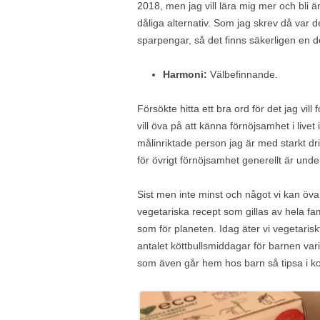
2018, men jag vill lära mig mer och bli ä
dåliga alternativ. Som jag skrev då var d
sparpengar, så det finns säkerligen en de
Harmoni:
Välbefinnande.
Försökte hitta ett bra ord för det jag vil
vill öva på att känna förnöjsamhet i livet
målinriktade person jag är med starkt dr
för övrigt förnöjsamhet generellt är under
Sist men inte minst och något vi kan öva 
vegetariska recept som gillas av hela fam
som för planeten. Idag äter vi vegetari
antalet köttbullsmiddagar för barnen varit
som även går hem hos barn så tipsa i k