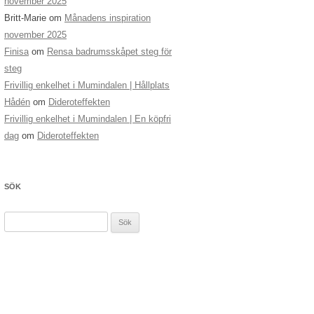
november 2025
Britt-Marie
om
Månadens inspiration
november 2025
Finisa
om
Rensa badrumsskåpet steg för
steg
Frivillig enkelhet i Mumindalen | Hållplats
Hådén
om
Dideroteffekten
Frivillig enkelhet i Mumindalen | En köpfri
dag
om
Dideroteffekten
SÖK
Sök
efter: