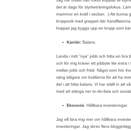
det är dags för styrketräningsfokus. Lä
mammor en kväll i veckan. :) Att kunna g
kroppsvik med greppet där handflatorna 
hoppas jag bygga upp en kropp som känn
Karriär:
Balans.
Landa i mitt ”nya” jobb och hitta en bra 
och för mig kräver ett jobbyte lite extra i
mellan jobb och fritid. Något som hör ih
säng tidigare om kvällarna för att ha mer
del i att hitta balans. Vi har ställt in att
med att stänga ner to-do-lista och socia
Ekonomi
. Hållbara investeringar.
Jag vill lära mig mer om hållbara investe
investeringar. Jag skrev flera blogginlä