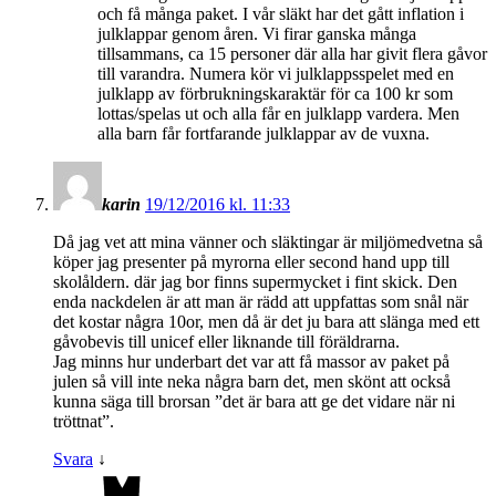
och få många paket. I vår släkt har det gått inflation i
julklappar genom åren. Vi firar ganska många
tillsammans, ca 15 personer där alla har givit flera gåvor
till varandra. Numera kör vi julklappsspelet med en
julklapp av förbrukningskaraktär för ca 100 kr som
lottas/spelas ut och alla får en julklapp vardera. Men
alla barn får fortfarande julklappar av de vuxna.
karin
19/12/2016 kl. 11:33
Då jag vet att mina vänner och släktingar är miljömedvetna så
köper jag presenter på myrorna eller second hand upp till
skolåldern. där jag bor finns supermycket i fint skick. Den
enda nackdelen är att man är rädd att uppfattas som snål när
det kostar några 10or, men då är det ju bara att slänga med ett
gåvobevis till unicef eller liknande till föräldrarna.
Jag minns hur underbart det var att få massor av paket på
julen så vill inte neka några barn det, men skönt att också
kunna säga till brorsan ”det är bara att ge det vidare när ni
tröttnat”.
Svara
↓