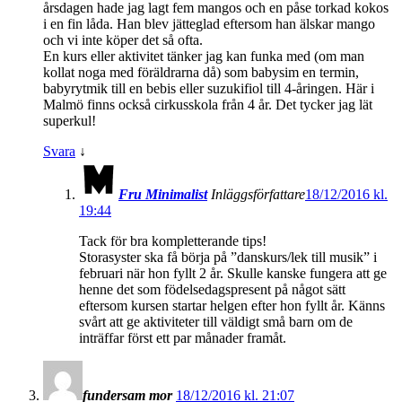
årsdagen hade jag lagt fem mangos och en påse torkad kokos
i en fin låda. Han blev jätteglad eftersom han älskar mango
och vi inte köper det så ofta.
En kurs eller aktivitet tänker jag kan funka med (om man
kollat noga med föräldrarna då) som babysim en termin,
babyrytmik till en bebis eller suzukifiol till 4-åringen. Här i
Malmö finns också cirkusskola från 4 år. Det tycker jag lät
superkul!
Svara
↓
Fru Minimalist
Inläggsförfattare
18/12/2016 kl.
19:44
Tack för bra kompletterande tips!
Storasyster ska få börja på ”danskurs/lek till musik” i
februari när hon fyllt 2 år. Skulle kanske fungera att ge
henne det som födelsedagspresent på något sätt
eftersom kursen startar helgen efter hon fyllt år. Känns
svårt att ge aktiviteter till väldigt små barn om de
inträffar först ett par månader framåt.
fundersam mor
18/12/2016 kl. 21:07