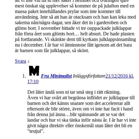
att vi inte vill ha in mer saker i hemmet och 6-åringen själv
mest önskat sig upplevelser så kommer de på julafton med en
massa paket innehållandes prylar som inte kommer till
användning. Inte så att han är otacksam och han kan leka med
sakerna nån/några dagar, sen åker det in i garderoben och
glöms bort. I november hittade vi tre ouppackade julklappar
från förra året som glömts bort… helt absurt. De hade plasten
på fortfarande. Vi skänkte dem till kyrkans julklappsinsamling
nu i december. I år har vi åtminstone fått igenom att det bara
är barnen som får julklappar, så skönt.
Svara
↓
Fru Minimalist
Inläggsförfattare
21/12/2016 kl.
17:10
Det låter ändå som ni tar små steg i rätt riktning.
Även vi har svårt att begränsa inflödet av julklappar till
barnen och det känns snarare som det accelererar allt
eftersom de blir större, även om vi inte har facit i hand
från denna jul ännu…blir spännande att se var det
landar och hur vi ska tänka inför nästa år. I år har vi inte
givit några direktiv eller önskemål utan låter det bli en
”testjul”.