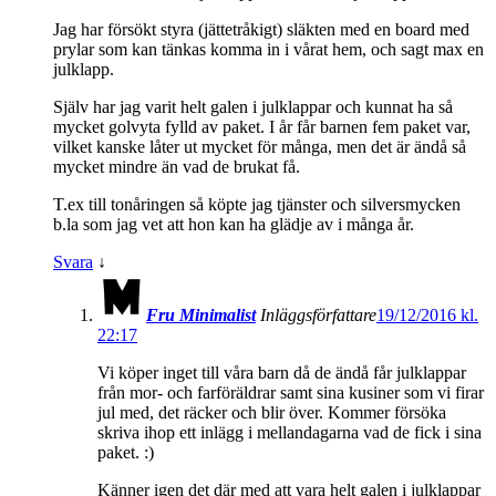
Jag har försökt styra (jättetråkigt) släkten med en board med
prylar som kan tänkas komma in i vårat hem, och sagt max en
julklapp.
Själv har jag varit helt galen i julklappar och kunnat ha så
mycket golvyta fylld av paket. I år får barnen fem paket var,
vilket kanske låter ut mycket för många, men det är ändå så
mycket mindre än vad de brukat få.
T.ex till tonåringen så köpte jag tjänster och silversmycken
b.la som jag vet att hon kan ha glädje av i många år.
Svara
↓
Fru Minimalist
Inläggsförfattare
19/12/2016 kl.
22:17
Vi köper inget till våra barn då de ändå får julklappar
från mor- och farföräldrar samt sina kusiner som vi firar
jul med, det räcker och blir över. Kommer försöka
skriva ihop ett inlägg i mellandagarna vad de fick i sina
paket. :)
Känner igen det där med att vara helt galen i julklappar