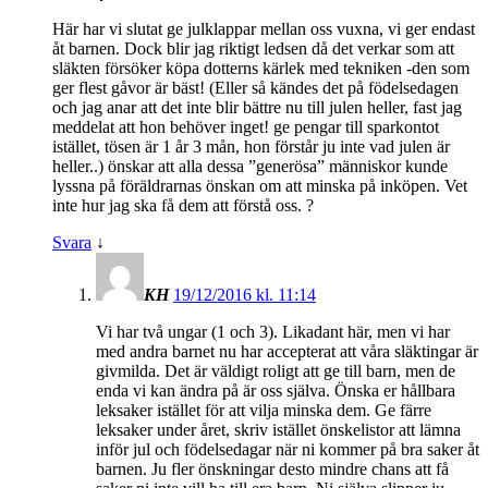
Här har vi slutat ge julklappar mellan oss vuxna, vi ger endast
åt barnen. Dock blir jag riktigt ledsen då det verkar som att
släkten försöker köpa dotterns kärlek med tekniken -den som
ger flest gåvor är bäst! (Eller så kändes det på födelsedagen
och jag anar att det inte blir bättre nu till julen heller, fast jag
meddelat att hon behöver inget! ge pengar till sparkontot
istället, tösen är 1 år 3 mån, hon förstår ju inte vad julen är
heller..) önskar att alla dessa ”generösa” människor kunde
lyssna på föräldrarnas önskan om att minska på inköpen. Vet
inte hur jag ska få dem att förstå oss. ?
Svara
↓
KH
19/12/2016 kl. 11:14
Vi har två ungar (1 och 3). Likadant här, men vi har
med andra barnet nu har accepterat att våra släktingar är
givmilda. Det är väldigt roligt att ge till barn, men de
enda vi kan ändra på är oss själva. Önska er hållbara
leksaker istället för att vilja minska dem. Ge färre
leksaker under året, skriv istället önskelistor att lämna
inför jul och födelsedagar när ni kommer på bra saker åt
barnen. Ju fler önskningar desto mindre chans att få