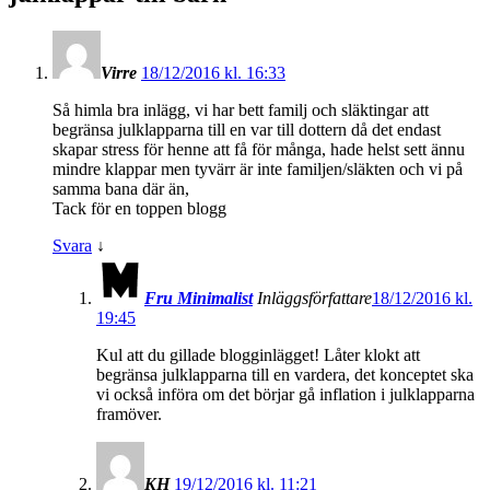
Virre
18/12/2016 kl. 16:33
Så himla bra inlägg, vi har bett familj och släktingar att
begränsa julklapparna till en var till dottern då det endast
skapar stress för henne att få för många, hade helst sett ännu
mindre klappar men tyvärr är inte familjen/släkten och vi på
samma bana där än,
Tack för en toppen blogg
Svara
↓
Fru Minimalist
Inläggsförfattare
18/12/2016 kl.
19:45
Kul att du gillade blogginlägget! Låter klokt att
begränsa julklapparna till en vardera, det konceptet ska
vi också införa om det börjar gå inflation i julklapparna
framöver.
KH
19/12/2016 kl. 11:21