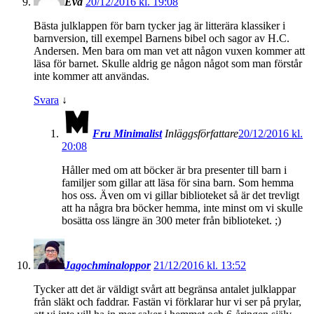
Eva
20/12/2016 kl. 19:08
Bästa julklappen för barn tycker jag är litterära klassiker i
barnversion, till exempel Barnens bibel och sagor av H.C.
Andersen. Men bara om man vet att någon vuxen kommer att
läsa för barnet. Skulle aldrig ge någon något som man förstår
inte kommer att användas.
Svara
↓
Fru Minimalist
Inläggsförfattare
20/12/2016 kl.
20:08
Håller med om att böcker är bra presenter till barn i
familjer som gillar att läsa för sina barn. Som hemma
hos oss. Även om vi gillar biblioteket så är det trevligt
att ha några bra böcker hemma, inte minst om vi skulle
bosätta oss längre än 300 meter från biblioteket. ;)
Jagochminaloppor
21/12/2016 kl. 13:52
Tycker att det är väldigt svårt att begränsa antalet julklappar
från släkt och faddrar. Fastän vi förklarar hur vi ser på prylar,