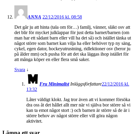
ANNA
22/12/2016 kl. 08:58
Det går ju att hinta (tala om för…) familj, vänner, släkt osv att
det blir för mycket julklappar för just detta barnet/barnen (om
man har ett sådant barn eller vill ha det så) och istället tänka ut
något större som barnet kan vilja ha eller behöver typ ny säng,
cykel, egen dator, hockeyutrustning, ridlektioner osv (beror ju
på ålder mm) och pusha för att det ska läggas ihop istället för
att många köper en eller flera små saker.
Svara
↓
Fru Minimalist
Inläggsförfattare
22/12/2016 kl.
13:32
Låter väldigt klokt. Jag tror även att vi kommer försöka
dra oss åt det hållet allt mer när vi själva bor större så vi
kan ta emot något stort :) och barnen är större så de är i
större behov av något större eller vill göra någon
aktivitet.
Lämna ett svar