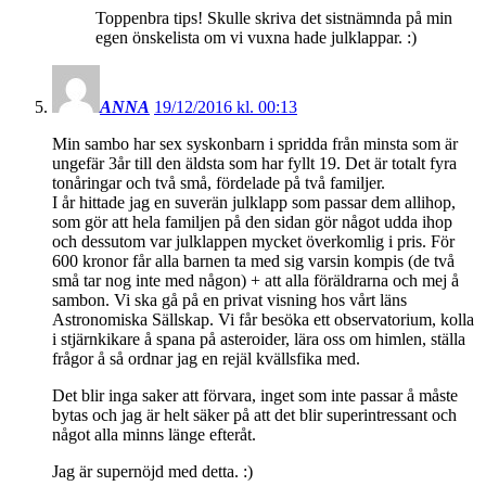
Toppenbra tips! Skulle skriva det sistnämnda på min
egen önskelista om vi vuxna hade julklappar. :)
ANNA
19/12/2016 kl. 00:13
Min sambo har sex syskonbarn i spridda från minsta som är
ungefär 3år till den äldsta som har fyllt 19. Det är totalt fyra
tonåringar och två små, fördelade på två familjer.
I år hittade jag en suverän julklapp som passar dem allihop,
som gör att hela familjen på den sidan gör något udda ihop
och dessutom var julklappen mycket överkomlig i pris. För
600 kronor får alla barnen ta med sig varsin kompis (de två
små tar nog inte med någon) + att alla föräldrarna och mej å
sambon. Vi ska gå på en privat visning hos vårt läns
Astronomiska Sällskap. Vi får besöka ett observatorium, kolla
i stjärnkikare å spana på asteroider, lära oss om himlen, ställa
frågor å så ordnar jag en rejäl kvällsfika med.
Det blir inga saker att förvara, inget som inte passar å måste
bytas och jag är helt säker på att det blir superintressant och
något alla minns länge efteråt.
Jag är supernöjd med detta. :)