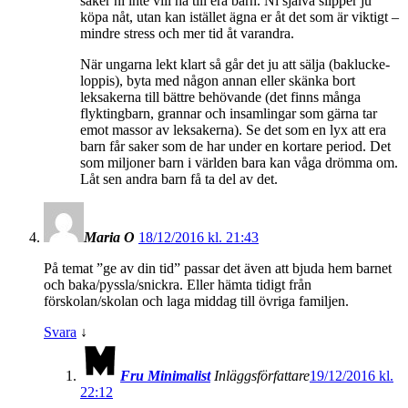
saker ni inte vill ha till era barn. Ni själva slipper ju
köpa nåt, utan kan istället ägna er åt det som är viktigt –
mindre stress och mer tid åt varandra.
När ungarna lekt klart så går det ju att sälja (baklucke-
loppis), byta med någon annan eller skänka bort
leksakerna till bättre behövande (det finns många
flyktingbarn, grannar och insamlingar som gärna tar
emot massor av leksakerna). Se det som en lyx att era
barn får saker som de har under en kortare period. Det
som miljoner barn i världen bara kan våga drömma om.
Låt sen andra barn få ta del av det.
Maria O
18/12/2016 kl. 21:43
På temat ”ge av din tid” passar det även att bjuda hem barnet
och baka/pyssla/snickra. Eller hämta tidigt från
förskolan/skolan och laga middag till övriga familjen.
Svara
↓
Fru Minimalist
Inläggsförfattare
19/12/2016 kl.
22:12