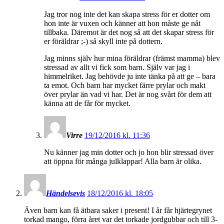
Jag tror nog inte det kan skapa stress för er dotter om
hon inte är vuxen och känner att hon måste ge nåt
tillbaka. Däremot är det nog så att det skapar stress för
er föräldrar ;-) så skyll inte på dottern.
Jag minns själv hur mina föräldrar (främst mamma) blev
stressad av allt vi fick som barn. Själv var jag i
himmelriket. Jag behövde ju inte tänka på att ge – bara
ta emot. Och barn har mycket färre prylar och makt
över prylar än vad vi har. Det är nog svårt för dem att
känna att de får för mycket.
Virre
19/12/2016 kl. 11:36
Nu känner jag min dotter och jo hon blir stressad över
att öppna för många julklappar! Alla barn är olika.
Händelsevis
18/12/2016 kl. 18:05
Även barn kan få ätbara saker i present! I år får hjärtegrynet
torkad mango, förra året var det torkade jordgubbar och till 3-