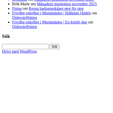
Britt-Marie
om
Månadens inspiration november 2025
Finisa
om
Rensa badrumsskåpet steg för steg
Frivillig enkelhet i Mumindalen | Hållplats Hådén
om
Dideroteffekten
Frivillig enkelhet i Mumindalen | En köpfri dag
om
Dideroteffekten
Sök
Sök
efter:
Drivs med WordPress