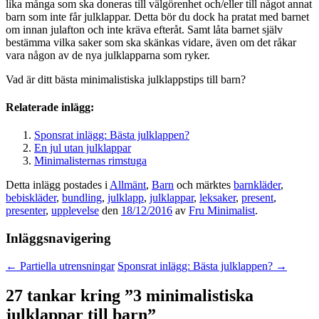
lika många som ska doneras till välgörenhet och/eller till något annat
barn som inte får julklappar. Detta bör du dock ha pratat med barnet
om innan julafton och inte kräva efteråt. Samt låta barnet själv
bestämma vilka saker som ska skänkas vidare, även om det råkar
vara någon av de nya julklapparna som ryker.
Vad är ditt bästa minimalistiska julklappstips till barn?
Relaterade inlägg:
Sponsrat inlägg: Bästa julklappen?
En jul utan julklappar
Minimalisternas rimstuga
Detta inlägg postades i
Allmänt
,
Barn
och märktes
barnkläder
,
bebiskläder
,
bundling
,
julklapp
,
julklappar
,
leksaker
,
present
,
presenter
,
upplevelse
den
18/12/2016
av
Fru Minimalist
.
Inläggsnavigering
←
Partiella utrensningar
Sponsrat inlägg: Bästa julklappen?
→
27 tankar kring ”
3 minimalistiska
julklappar till barn
”