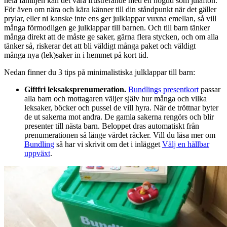
hela familjen kan det vara frustrerande med en högtid som julafton.
För även om nära och kära känner till din ståndpunkt när det gäller
prylar, eller ni kanske inte ens ger julklappar vuxna emellan, så vill
många förmodligen ge julklappar till barnen. Och till barn tänker
många direkt att de måste ge saker, gärna flera stycken, och om alla
tänker så, riskerar det att bli väldigt många paket och väldigt
många nya (lek)saker in i hemmet på kort tid.
Nedan finner du 3 tips på minimalistiska julklappar till barn:
Giftfri leksaksprenumeration.
Bundlings presentkort
passar
alla barn och mottagaren väljer själv hur många och vilka
leksaker, böcker och pussel de vill hyra. När de tröttnar byter
de ut sakerna mot andra. De gamla sakerna rengörs och blir
presenter till nästa barn. Beloppet dras automatiskt från
prenumerationen så länge värdet räcker. Vill du läsa mer om
Bundling
så har vi skrivit om det i inlägget
Välj en hållbar
uppväxt
.