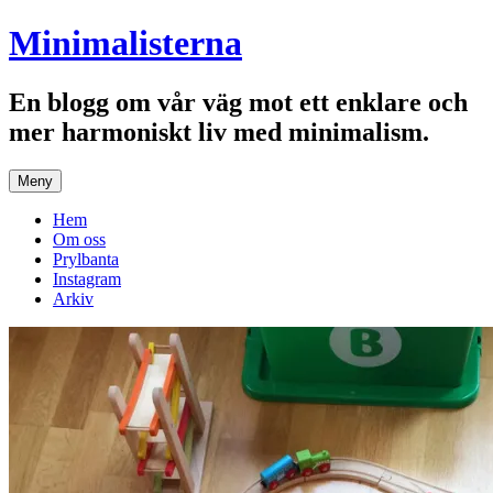
Hoppa
Minimalisterna
till
innehåll
En blogg om vår väg mot ett enklare och
mer harmoniskt liv med minimalism.
Meny
Hem
Om oss
Prylbanta
Instagram
Arkiv