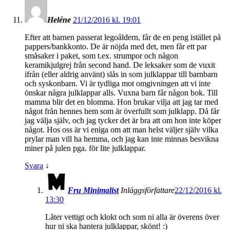
Heléne
21/12/2016 kl. 19:01
Efter att barnen passerat legoåldern, får de en peng istället på
pappers/bankkonto. De är nöjda med det, men får ett par
småsaker i paket, som t.ex. strumpor och någon
keramikjulgrej från second hand. De leksaker som de vuxit
ifrån (eller aldrig använt) slås in som julklappar till barnbarn
och syskonbarn. Vi är tydliga mot omgivningen att vi inte
önskar några julklappar alls. Vuxna barn får någon bok. Till
mamma blir det en blomma. Hon brukar vilja att jag tar med
något från hennes hem som är överfullt som julklapp. Då får
jag välja själv, och jag tycker det är bra att om hon inte köper
något. Hos oss är vi eniga om att man helst väljer själv vilka
prylar man vill ha hemma, och jag kan inte minnas besvikna
miner på julen pga. för lite julklappar.
Svara
↓
Fru Minimalist
Inläggsförfattare
22/12/2016 kl.
13:30
Låter vettigt och klokt och som ni alla är överens över
hur ni ska hantera julklappar, skönt! :)