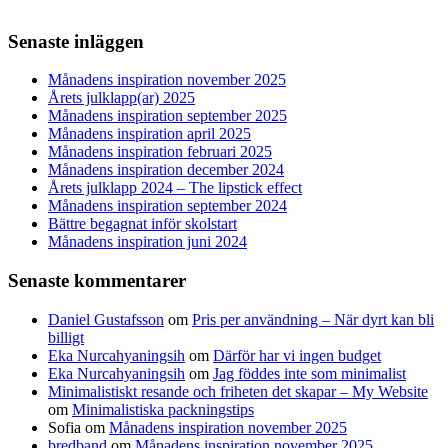
Senaste inläggen
Månadens inspiration november 2025
Årets julklapp(ar) 2025
Månadens inspiration september 2025
Månadens inspiration april 2025
Månadens inspiration februari 2025
Månadens inspiration december 2024
Årets julklapp 2024 – The lipstick effect
Månadens inspiration september 2024
Bättre begagnat inför skolstart
Månadens inspiration juni 2024
Senaste kommentarer
Daniel Gustafsson
om
Pris per användning – När dyrt kan bli
billigt
Eka Nurcahyaningsih
om
Därför har vi ingen budget
Eka Nurcahyaningsih
om
Jag föddes inte som minimalist
Minimalistiskt resande och friheten det skapar – My Website
om
Minimalistiska packningstips
Sofia
om
Månadens inspiration november 2025
bredband
om
Månadens inspiration november 2025