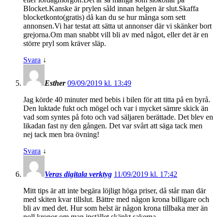
Blocket.Kanske är prylen såld innan helgen är slut.Skaffa
blocketkonto(gratis) då kan du se hur många som sett
annonsen.Vi har testat att sätta ut annonser där vi skänker bort
grejorna.Om man snabbt vill bli av med något, eller det är en
större pryl som kräver släp.
Svara
↓
Esther
09/09/2019 kl. 13:49
Jag körde 40 minuter med bebis i bilen för att titta på en byrå.
Den luktade fukt och mögel och var i mycket sämre skick än
vad som syntes på foto och vad säljaren berättade. Det blev en
likadan fast ny den gången. Det var svårt att säga tack men
nej tack men bra övning!
Svara
↓
Veras digitala verktyg
11/09/2019 kl. 17:42
Mitt tips är att inte begära löjligt höga priser, då står man där
med skiten kvar tillslut. Bättre med någon krona billigare och
bli av med det. Hur som helst är någon krona tillbaka mer än
noll kronor om man instället skänkt sakerna.