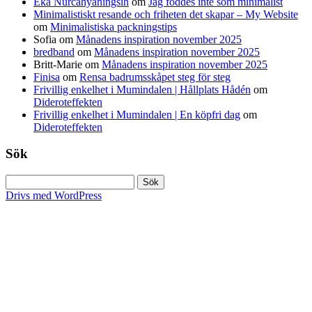
Eka Nurcahyaningsih
om
Jag föddes inte som minimalist
Minimalistiskt resande och friheten det skapar – My Website
om
Minimalistiska packningstips
Sofia
om
Månadens inspiration november 2025
bredband
om
Månadens inspiration november 2025
Britt-Marie
om
Månadens inspiration november 2025
Finisa
om
Rensa badrumsskåpet steg för steg
Frivillig enkelhet i Mumindalen | Hållplats Hådén
om
Dideroteffekten
Frivillig enkelhet i Mumindalen | En köpfri dag
om
Dideroteffekten
Sök
Sök
efter:
Drivs med WordPress