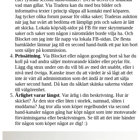
vad man gillar. Via Tradera kan du med bra bilder och
informativa texter i princip slippa all kontakt med köparen.
Jag tycker olika forum passar för olika saker; Traderas auktion
när jag har svårt att bedöma ett lämpligt pris och saken är lätt
att skicka. Lokala köp/sälj-sidor på FB för mer skrymmande
saker och saker som någon i närområdet borde vilja ha. Och
Blocket om jag inte får napp via lokala FB-sidan. De flesta
barnkläder lämnar jag till en second hand-butik ett par km bort
som säljer på kommission.
Prissättning
. Via Blocket eller någon googling bort så har du
koll på vad andra säljer motsvarande kläder eller prylar för.
Lägg dig strax under om du vill bli av med det snabbt, eller i
nivå med övriga. Kanske inser du att värdet är så lågt att det
inte är värt all administration som det ändå är med att sälja
saker second hand. Då kan du såklart skänka sakerna vidare
till välgörenhet.
Ärlighet varar längst
. Var ärlig i din beskrivning. Hur är
skicket? Är den stor eller liten i storlek, namnad, sliten i
muddarna? Jag tror alla som köper regelbundet via second
hand-kanaler någon gång har köpt något som inte motsvarade
förväntningarna eller beskrivningen. Se till att det inte händer
för någon som köper något av dig! :)