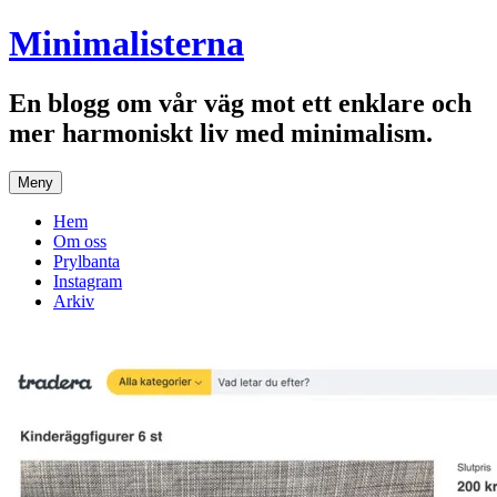
Hoppa
Minimalisterna
till
innehåll
En blogg om vår väg mot ett enklare och
mer harmoniskt liv med minimalism.
Meny
Hem
Om oss
Prylbanta
Instagram
Arkiv