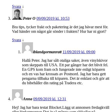
Svara
↓
Peter O
09/09/2019 kl. 10:53
Bra tips, tycker frakt och paketering är det jag bävar mest för.
Vad händer om något går sönder i frakten? Hur har ni gjort?
Svara
↓
iblandgormanratt
11/09/2019 kl. 09:00
Hallå Peter. Jag har sålt otaliga saker, även vinylskivor
som skeppats till USA. Ett par gånger har det blivit fel.
En GPS kom fram och fungerade inte enligt köparen
och en vas har krossats av Postnord. Jag har bara gett
pengarna tillbaka till köparen. Det är enklast och gör att
du bibehåller din rating på Tradera etc.
Anna
09/09/2019 kl. 12:31
Hej! Jag har bara testat Blocket.Lägg ut annonsen fredagkväll
eller lördagmorgon.Det är så många som slökollar på