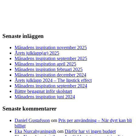
Senaste inläggen
Månadens inspiration november 2025
Årets julklapp(ar) 2025
Månadens inspiration september 2025
Månadens inspiration april 2025
Månadens inspiration februari 2025
Månadens inspiration december 2024
Årets julklapp 2024 – The lipstick effect
Månadens inspiration september 2024
Bättre begagnat inför skolstart
Månadens inspiration juni 2024
Senaste kommentarer
Daniel Gustafsson
om
Pris per användning – När dyrt kan bli
billigt
Eka Nurcahyaningsih
om
Därför har vi ingen budget