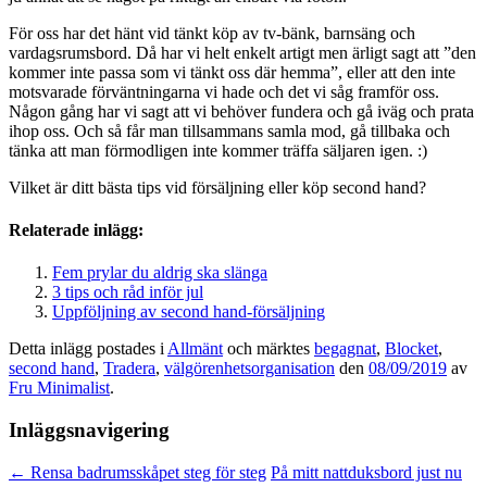
För oss har det hänt vid tänkt köp av tv-bänk, barnsäng och
vardagsrumsbord. Då har vi helt enkelt artigt men ärligt sagt att ”den
kommer inte passa som vi tänkt oss där hemma”, eller att den inte
motsvarade förväntningarna vi hade och det vi såg framför oss.
Någon gång har vi sagt att vi behöver fundera och gå iväg och prata
ihop oss. Och så får man tillsammans samla mod, gå tillbaka och
tänka att man förmodligen inte kommer träffa säljaren igen. :)
Vilket är ditt bästa tips vid försäljning eller köp second hand?
Relaterade inlägg:
Fem prylar du aldrig ska slänga
3 tips och råd inför jul
Uppföljning av second hand-försäljning
Detta inlägg postades i
Allmänt
och märktes
begagnat
,
Blocket
,
second hand
,
Tradera
,
välgörenhetsorganisation
den
08/09/2019
av
Fru Minimalist
.
Inläggsnavigering
←
Rensa badrumsskåpet steg för steg
På mitt nattduksbord just nu