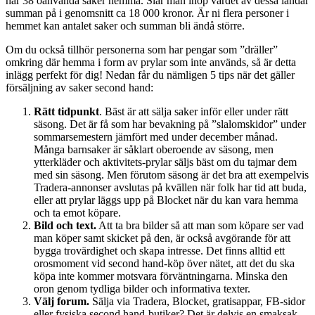
har 38 oanvända saker hemma. Slår man ihop värdet av dessa landar
summan på i genomsnitt ca 18 000 kronor. Är ni flera personer i
hemmet kan antalet saker och summan bli ändå större.
Om du också tillhör personerna som har pengar som ”dräller”
omkring där hemma i form av prylar som inte används, så är detta
inlägg perfekt för dig! Nedan får du nämligen 5 tips när det gäller
försäljning av saker second hand:
Rätt tidpunkt
. Bäst är att sälja saker inför eller under rätt
säsong. Det är få som har bevakning på ”slalomskidor” under
sommarsemestern jämfört med under december månad.
Många barnsaker är såklart oberoende av säsong, men
ytterkläder och aktivitets-prylar säljs bäst om du tajmar dem
med sin säsong. Men förutom säsong är det bra att exempelvis
Tradera-annonser avslutas på kvällen när folk har tid att buda,
eller att prylar läggs upp på Blocket när du kan vara hemma
och ta emot köpare.
Bild och text.
Att ta bra bilder så att man som köpare ser vad
man köper samt skicket på den, är också avgörande för att
bygga trovärdighet och skapa intresse. Det finns alltid ett
orosmoment vid second hand-köp över nätet, att det du ska
köpa inte kommer motsvara förväntningarna. Minska den
oron genom tydliga bilder och informativa texter.
Välj forum.
Sälja via Tradera, Blocket, gratisappar, FB-sidor
eller fysiska second hand-butiker? Det är delvis en smaksak