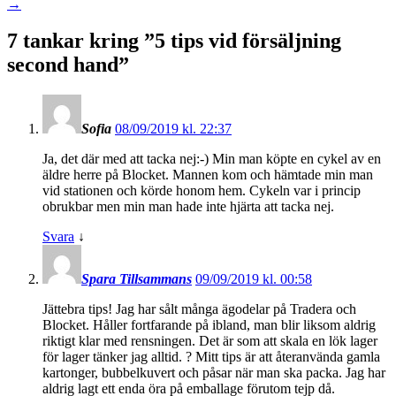
→
7 tankar kring ”
5 tips vid försäljning
second hand
”
Sofia
08/09/2019 kl. 22:37
Ja, det där med att tacka nej:-) Min man köpte en cykel av en
äldre herre på Blocket. Mannen kom och hämtade min man
vid stationen och körde honom hem. Cykeln var i princip
obrukbar men min man hade inte hjärta att tacka nej.
Svara
↓
Spara Tillsammans
09/09/2019 kl. 00:58
Jättebra tips! Jag har sålt många ägodelar på Tradera och
Blocket. Håller fortfarande på ibland, man blir liksom aldrig
riktigt klar med rensningen. Det är som att skala en lök lager
för lager tänker jag alltid. ? Mitt tips är att återanvända gamla
kartonger, bubbelkuvert och påsar när man ska packa. Jag har
aldrig lagt ett enda öra på emballage förutom tejp då.