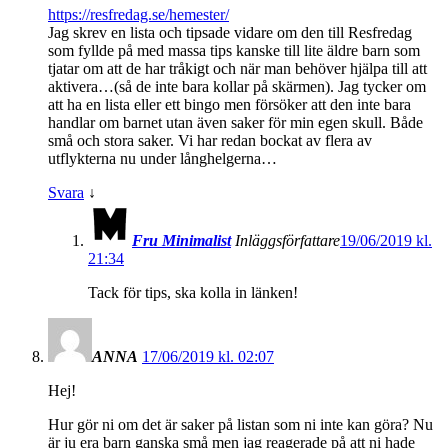
https://resfredag.se/hemester/
Jag skrev en lista och tipsade vidare om den till Resfredag
som fyllde på med massa tips kanske till lite äldre barn som
tjatar om att de har tråkigt och när man behöver hjälpa till att
aktivera…(så de inte bara kollar på skärmen). Jag tycker om
att ha en lista eller ett bingo men försöker att den inte bara
handlar om barnet utan även saker för min egen skull. Både
små och stora saker. Vi har redan bockat av flera av
utflykterna nu under långhelgerna…
Svara
↓
Fru Minimalist
Inläggsförfattare
19/06/2019 kl.
21:34
Tack för tips, ska kolla in länken!
ANNA
17/06/2019 kl. 02:07
Hej!
Hur gör ni om det är saker på listan som ni inte kan göra? Nu
är ju era barn ganska små men jag reagerade på att ni hade