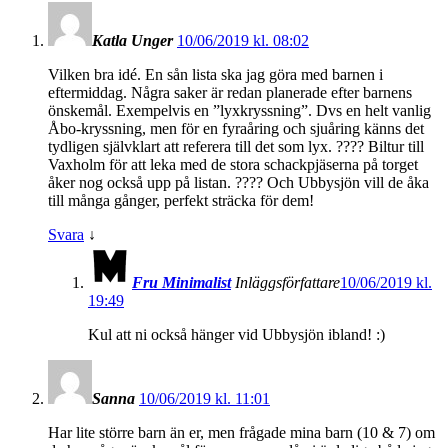
Katla Unger
10/06/2019 kl. 08:02
Vilken bra idé. En sån lista ska jag göra med barnen i
eftermiddag. Några saker är redan planerade efter barnens
önskemål. Exempelvis en ”lyxkryssning”. Dvs en helt vanlig
Åbo-kryssning, men för en fyraåring och sjuåring känns det
tydligen självklart att referera till det som lyx. ???? Biltur till
Vaxholm för att leka med de stora schackpjäserna på torget
åker nog också upp på listan. ???? Och Ubbysjön vill de åka
till många gånger, perfekt sträcka för dem!
Svara
↓
Fru Minimalist
Inläggsförfattare
10/06/2019 kl.
19:49
Kul att ni också hänger vid Ubbysjön ibland! :)
Sanna
10/06/2019 kl. 11:01
Har lite större barn än er, men frågade mina barn (10 & 7) om