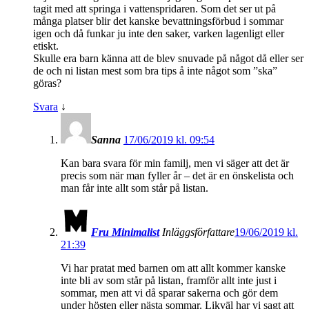
tagit med att springa i vattenspridaren. Som det ser ut på
många platser blir det kanske bevattningsförbud i sommar
igen och då funkar ju inte den saker, varken lagenligt eller
etiskt.
Skulle era barn känna att de blev snuvade på något då eller ser
de och ni listan mest som bra tips å inte något som ”ska”
göras?
Svara
↓
Sanna
17/06/2019 kl. 09:54
Kan bara svara för min familj, men vi säger att det är
precis som när man fyller år – det är en önskelista och
man får inte allt som står på listan.
Fru Minimalist
Inläggsförfattare
19/06/2019 kl.
21:39
Vi har pratat med barnen om att allt kommer kanske
inte bli av som står på listan, framför allt inte just i
sommar, men att vi då sparar sakerna och gör dem
under hösten eller nästa sommar. Likväl har vi sagt att