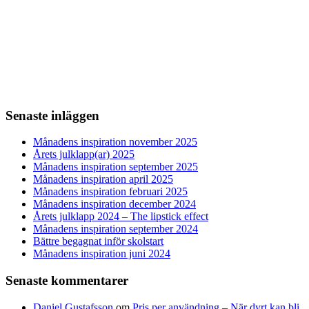
Senaste inläggen
Månadens inspiration november 2025
Årets julklapp(ar) 2025
Månadens inspiration september 2025
Månadens inspiration april 2025
Månadens inspiration februari 2025
Månadens inspiration december 2024
Årets julklapp 2024 – The lipstick effect
Månadens inspiration september 2024
Bättre begagnat inför skolstart
Månadens inspiration juni 2024
Senaste kommentarer
Daniel Gustafsson
om
Pris per användning – När dyrt kan bli