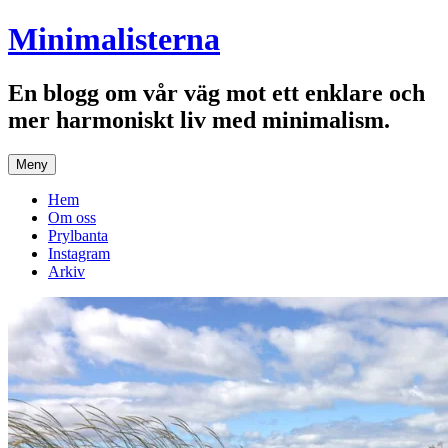
Hoppa
Minimalisterna
till
innehåll
En blogg om vår väg mot ett enklare och
mer harmoniskt liv med minimalism.
Meny
Hem
Om oss
Prylbanta
Instagram
Arkiv