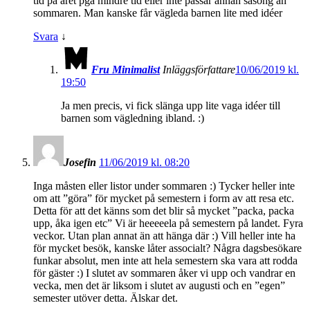
tid på året pga mindre tid eller inte passar annan säsong än
sommaren. Man kanske får vägleda barnen lite med idéer
Svara
↓
Fru Minimalist
Inläggsförfattare
10/06/2019 kl.
19:50
Ja men precis, vi fick slänga upp lite vaga idéer till
barnen som vägledning ibland. :)
Josefin
11/06/2019 kl. 08:20
Inga måsten eller listor under sommaren :) Tycker heller inte
om att ”göra” för mycket på semestern i form av att resa etc.
Detta för att det känns som det blir så mycket ”packa, packa
upp, åka igen etc” Vi är heeeeela på semestern på landet. Fyra
veckor. Utan plan annat än att hänga där :) Vill heller inte ha
för mycket besök, kanske låter associalt? Några dagsbesökare
funkar absolut, men inte att hela semestern ska vara att rodda
för gäster :) I slutet av sommaren åker vi upp och vandrar en
vecka, men det är liksom i slutet av augusti och en ”egen”
semester utöver detta. Älskar det.