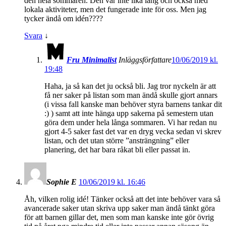
den hela sommaren. Den var inte lika lång och också med
lokala aktiviteter, men det fungerade inte för oss. Men jag
tycker ändå om idén????
Svara
↓
Fru Minimalist
Inläggsförfattare
10/06/2019 kl.
19:48
Haha, ja så kan det ju också bli. Jag tror nyckeln är att
få ner saker på listan som man ändå skulle gjort annars
(i vissa fall kanske man behöver styra barnens tankar dit
:) ) samt att inte hänga upp sakerna på semestern utan
göra dem under hela långa sommaren. Vi har redan nu
gjort 4-5 saker fast det var en dryg vecka sedan vi skrev
listan, och det utan större ”ansträngning” eller
planering, det har bara råkat bli eller passat in.
Sophie E
10/06/2019 kl. 16:46
Åh, vilken rolig idé! Tänker också att det inte behöver vara så
avancerade saker utan skriva upp saker man ändå tänkt göra
för att barnen gillar det, men som man kanske inte gör övrig