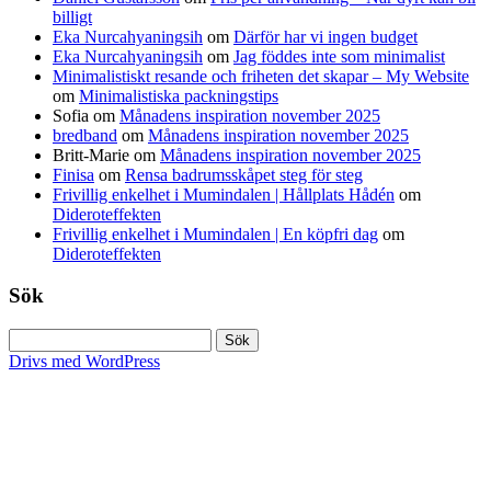
billigt
Eka Nurcahyaningsih
om
Därför har vi ingen budget
Eka Nurcahyaningsih
om
Jag föddes inte som minimalist
Minimalistiskt resande och friheten det skapar – My Website
om
Minimalistiska packningstips
Sofia
om
Månadens inspiration november 2025
bredband
om
Månadens inspiration november 2025
Britt-Marie
om
Månadens inspiration november 2025
Finisa
om
Rensa badrumsskåpet steg för steg
Frivillig enkelhet i Mumindalen | Hållplats Hådén
om
Dideroteffekten
Frivillig enkelhet i Mumindalen | En köpfri dag
om
Dideroteffekten
Sök
Sök
efter:
Drivs med WordPress