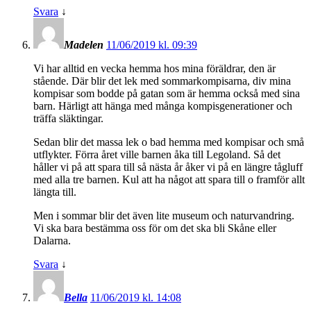
Svara
↓
Madelen
11/06/2019 kl. 09:39
Vi har alltid en vecka hemma hos mina föräldrar, den är
stående. Där blir det lek med sommarkompisarna, div mina
kompisar som bodde på gatan som är hemma också med sina
barn. Härligt att hänga med många kompisgenerationer och
träffa släktingar.
Sedan blir det massa lek o bad hemma med kompisar och små
utflykter. Förra året ville barnen åka till Legoland. Så det
håller vi på att spara till så nästa år åker vi på en längre tågluff
med alla tre barnen. Kul att ha något att spara till o framför allt
längta till.
Men i sommar blir det även lite museum och naturvandring.
Vi ska bara bestämma oss för om det ska bli Skåne eller
Dalarna.
Svara
↓
Bella
11/06/2019 kl. 14:08