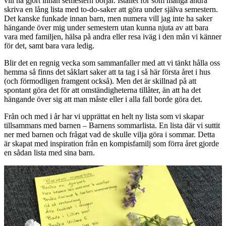
vill ha gjort innan semestern börjar. Istället för som många andra
skriva en lång lista med to-do-saker att göra under själva semestern.
Det kanske funkade innan barn, men numera vill jag inte ha saker
hängande över mig under semestern utan kunna njuta av att bara
vara med familjen, hälsa på andra eller resa iväg i den mån vi känner
för det, samt bara vara ledig.
Blir det en regnig vecka som sammanfaller med att vi tänkt hålla oss
hemma så finns det såklart saker att ta tag i så här första året i hus
(och förmodligen framgent också). Men det är skillnad på att
spontant göra det för att omständigheterna tillåter, än att ha det
hängande över sig att man måste eller i alla fall borde göra det.
Från och med i år har vi upprättat en helt ny lista som vi skapar
tillsammans med barnen – Barnens sommarlista. En lista där vi suttit
ner med barnen och frågat vad de skulle vilja göra i sommar. Detta
är skapat med inspiration från en kompisfamilj som förra året gjorde
en sådan lista med sina barn.