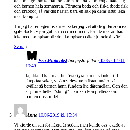
de har några önskemål för sommaren då vi är lediga både jag
och barnen hela sommaren. Förutom bada och fiska (både fisk
och krabbor) så var det nästan bara en sak på deras lista; leka
med kompisar.
Tur jag har en egen lista med saker jag vet att de gillar som ex
självplock av jordgubbar ???? med mera, för lite mer än bara
leka med kompisar blir det, kompisarna åker ju också iväg!
Svara
↓
Fru Minimalist
Inläggsförfattare
10/06/2019 kl.
19:49
Ja, ibland kan man behöva styra barnens tankar till
lämpliga saker, vi skrev dessutom listan under två
kvällar så barnen hann fundera lite däremellan. Och den
är ju inte heller ”slutlig” utan kan kompletteras om
barnen önskar det.
Anna
10/06/2019 kl. 15:34
Vi gjorde en sån för några år sedan, men kände oss jagade av