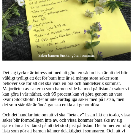
Saker barnen önskar göra i sommar.
Det jag tycker är intressant med att göra en sådan lista är att det blir
väldigt tydligt att det för barn inte är så många stora saker som
behöver ske för att det ska vara en bra och händelserik sommar.
Majoriteten av sakerna som barnen ville ha med på listan är saker vi
kan göra i vår närhet, och 95 procent kan vi göra genom att vara
kvar i Stockholm. Det är inte vardagliga saker med på listan, men
det som står där är ändå ganska enkla att genomföra.
Och det handlar inte om att vi ska ”beta av” listan likt en to-do, vissa
saker blir förmodligen inte av, och vissa kommer bara ske av sig
själv utan att vi tänkt på att det stod just på listan. Det är mer en rolig
lista som gör att barnen känner delaktighet i sommaren. Och att vi