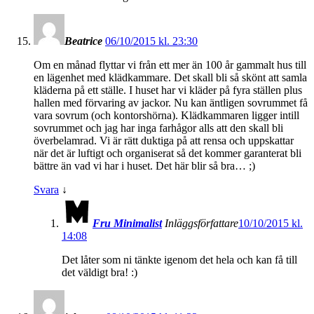
Beatrice
06/10/2015 kl. 23:30
Om en månad flyttar vi från ett mer än 100 år gammalt hus till
en lägenhet med klädkammare. Det skall bli så skönt att samla
kläderna på ett ställe. I huset har vi kläder på fyra ställen plus
hallen med förvaring av jackor. Nu kan äntligen sovrummet få
vara sovrum (och kontorshörna). Klädkammaren ligger intill
sovrummet och jag har inga farhågor alls att den skall bli
överbelamrad. Vi är rätt duktiga på att rensa och uppskattar
när det är luftigt och organiserat så det kommer garanterat bli
bättre än vad vi har i huset. Det här blir så bra… ;)
Svara
↓
Fru Minimalist
Inläggsförfattare
10/10/2015 kl.
14:08
Det låter som ni tänkte igenom det hela och kan få till
det väldigt bra! :)