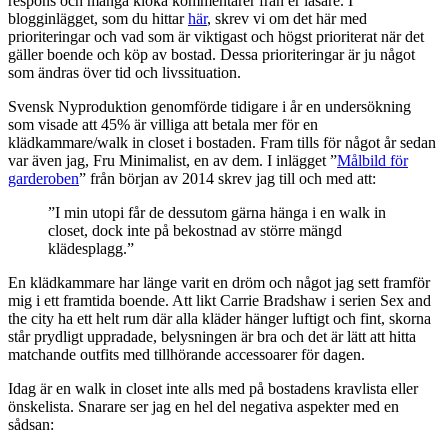
respons och många kloka kommentarer från er läsare. I
blogginlägget, som du hittar
här
, skrev vi om det här med
prioriteringar och vad som är viktigast och högst prioriterat när det
gäller boende och köp av bostad. Dessa prioriteringar är ju något
som ändras över tid och livssituation.
Svensk Nyproduktion genomförde tidigare i år en undersökning
som visade att 45% är villiga att betala mer för en
klädkammare/walk in closet i bostaden. Fram tills för något år sedan
var även jag, Fru Minimalist, en av dem. I inlägget ”
Målbild för
garderoben
” från början av 2014 skrev jag till och med att:
”I min utopi får de dessutom gärna hänga i en walk in
closet, dock inte på bekostnad av större mängd
klädesplagg.”
En klädkammare har länge varit en dröm och något jag sett framför
mig i ett framtida boende. Att likt Carrie Bradshaw i serien Sex and
the city ha ett helt rum där alla kläder hänger luftigt och fint, skorna
står prydligt uppradade, belysningen är bra och det är lätt att hitta
matchande outfits med tillhörande accessoarer för dagen.
Idag är en walk in closet inte alls med på bostadens kravlista eller
önskelista. Snarare ser jag en hel del negativa aspekter med en
sådsan: