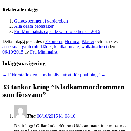
Relaterade inlägg:
Galgexperiment i garderoben
Alla dessa bebissaker
Fru Minimalists capsule wardrobe hösten 2015
Detta inlägg postades i
Ekonomi
,
Hemma
,
Kläder
och märktes
accessoar
,
garderob
,
kläder
,
klädkammare
,
walk-in-closet
den
06/10/2015
av
Fru Minimalist
.
Inläggsnavigering
←
Dideroteffekten
Har du blivit utsatt för phubbing?
→
33 tankar kring ”
Klädkammardrömmen
som försvann
”
Tina
06/10/2015 kl. 08:10
Bra inlägg! Gillar ändå idén om klädkammare, inte minst med