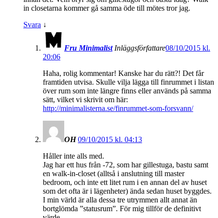
in closetarna kommer gå samma öde till mötes tror jag.
Svara
↓
Fru Minimalist
Inläggsförfattare
08/10/2015 kl.
20:06
Haha, rolig kommentar! Kanske har du rätt?! Det får
framtiden utvisa. Skulle vilja lägga till finrummet i listan
över rum som inte längre finns eller används på samma
sätt, vilket vi skrivit om här:
http://minimalisterna.se/finrummet-som-forsvann/
OH
09/10/2015 kl. 04:13
Håller inte alls med.
Jag har ett hus från -72, som har gillestuga, bastu samt
en walk-in-closet (alltså i anslutning till master
bedroom, och inte ett litet rum i en annan del av huset
som det ofta är i lägenheter) ända sedan huset byggdes.
I min värld är alla dessa tre utrymmen allt annat än
bortglömda ”statusrum”. För mig tillför de definitivt
värde.