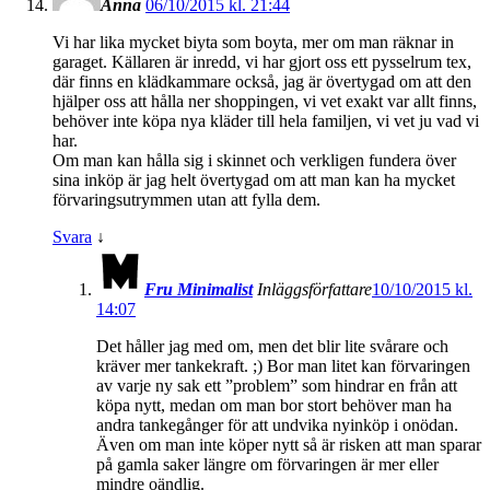
Anna
06/10/2015 kl. 21:44
Vi har lika mycket biyta som boyta, mer om man räknar in
garaget. Källaren är inredd, vi har gjort oss ett pysselrum tex,
där finns en klädkammare också, jag är övertygad om att den
hjälper oss att hålla ner shoppingen, vi vet exakt var allt finns,
behöver inte köpa nya kläder till hela familjen, vi vet ju vad vi
har.
Om man kan hålla sig i skinnet och verkligen fundera över
sina inköp är jag helt övertygad om att man kan ha mycket
förvaringsutrymmen utan att fylla dem.
Svara
↓
Fru Minimalist
Inläggsförfattare
10/10/2015 kl.
14:07
Det håller jag med om, men det blir lite svårare och
kräver mer tankekraft. ;) Bor man litet kan förvaringen
av varje ny sak ett ”problem” som hindrar en från att
köpa nytt, medan om man bor stort behöver man ha
andra tankegånger för att undvika nyinköp i onödan.
Även om man inte köper nytt så är risken att man sparar
på gamla saker längre om förvaringen är mer eller
mindre oändlig.