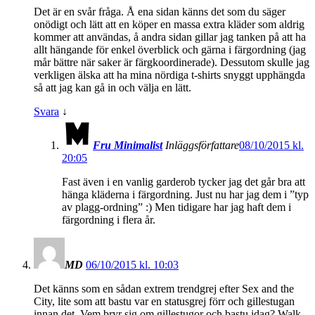
Det är en svår fråga. Å ena sidan känns det som du säger
onödigt och lätt att en köper en massa extra kläder som aldrig
kommer att användas, å andra sidan gillar jag tanken på att ha
allt hängande för enkel överblick och gärna i färgordning (jag
mår bättre när saker är färgkoordinerade). Dessutom skulle jag
verkligen älska att ha mina nördiga t-shirts snyggt upphängda
så att jag kan gå in och välja en lätt.
Svara
↓
Fru Minimalist
Inläggsförfattare
08/10/2015 kl.
20:05
Fast även i en vanlig garderob tycker jag det går bra att
hänga kläderna i färgordning. Just nu har jag dem i ”typ
av plagg-ordning” :) Men tidigare har jag haft dem i
färgordning i flera år.
MD
06/10/2015 kl. 10:03
Det känns som en sådan extrem trendgrej efter Sex and the
City, lite som att bastu var en statusgrej förr och gillestugan
innan det. Vem bryr sig om gillestugor och bastu idag? Walk