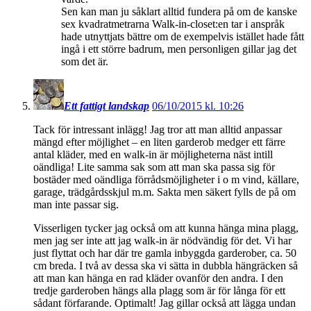
Sen kan man ju såklart alltid fundera på om de kanske
sex kvadratmetrarna Walk-in-closet:en tar i anspråk
hade utnyttjats bättre om de exempelvis istället hade fått
ingå i ett större badrum, men personligen gillar jag det
som det är.
Ett fattigt landskap
06/10/2015 kl. 10:26
Tack för intressant inlägg! Jag tror att man alltid anpassar
mängd efter möjlighet – en liten garderob medger ett färre
antal kläder, med en walk-in är möjligheterna näst intill
oändliga! Lite samma sak som att man ska passa sig för
bostäder med oändliga förrådsmöjligheter i o m vind, källare,
garage, trädgårdsskjul m.m. Sakta men säkert fylls de på om
man inte passar sig.
Visserligen tycker jag också om att kunna hänga mina plagg,
men jag ser inte att jag walk-in är nödvändig för det. Vi har
just flyttat och har där tre gamla inbyggda garderober, ca. 50
cm breda. I två av dessa ska vi sätta in dubbla hängräcken så
att man kan hänga en rad kläder ovanför den andra. I den
tredje garderoben hängs alla plagg som är för långa för ett
sådant förfarande. Optimalt! Jag gillar också att lägga undan