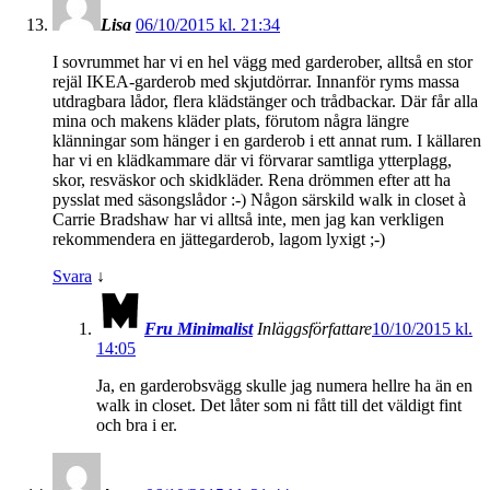
Lisa
06/10/2015 kl. 21:34
I sovrummet har vi en hel vägg med garderober, alltså en stor
rejäl IKEA-garderob med skjutdörrar. Innanför ryms massa
utdragbara lådor, flera klädstänger och trådbackar. Där får alla
mina och makens kläder plats, förutom några längre
klänningar som hänger i en garderob i ett annat rum. I källaren
har vi en klädkammare där vi förvarar samtliga ytterplagg,
skor, resväskor och skidkläder. Rena drömmen efter att ha
pysslat med säsongslådor :-) Någon särskild walk in closet à
Carrie Bradshaw har vi alltså inte, men jag kan verkligen
rekommendera en jättegarderob, lagom lyxigt ;-)
Svara
↓
Fru Minimalist
Inläggsförfattare
10/10/2015 kl.
14:05
Ja, en garderobsvägg skulle jag numera hellre ha än en
walk in closet. Det låter som ni fått till det väldigt fint
och bra i er.