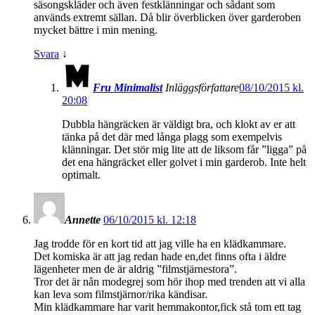
säsongskläder och även festklänningar och sådant som
används extremt sällan. Då blir överblicken över garderoben
mycket bättre i min mening.
Svara
↓
Fru Minimalist
Inläggsförfattare
08/10/2015 kl.
20:08
Dubbla hängräcken är väldigt bra, och klokt av er att
tänka på det där med långa plagg som exempelvis
klänningar. Det stör mig lite att de liksom får ”ligga” på
det ena hängräcket eller golvet i min garderob. Inte helt
optimalt.
Annette
06/10/2015 kl. 12:18
Jag trodde för en kort tid att jag ville ha en klädkammare.
Det komiska är att jag redan hade en,det finns ofta i äldre
lägenheter men de är aldrig ”filmstjärnestora”.
Tror det är nån modegrej som hör ihop med trenden att vi alla
kan leva som filmstjärnor/rika kändisar.
Min klädkammare har varit hemmakontor,fick stå tom ett tag