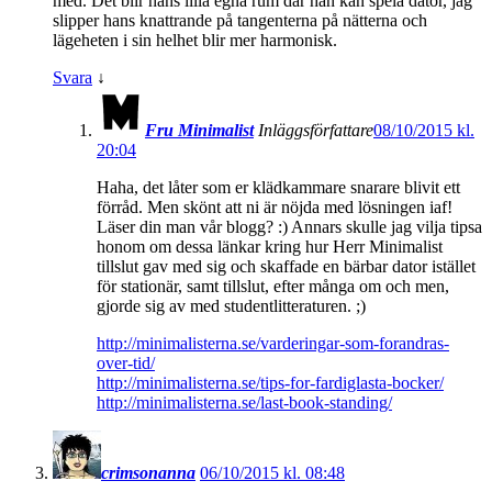
med. Det blir hans lilla egna rum där han kan spela dator, jag
slipper hans knattrande på tangenterna på nätterna och
lägeheten i sin helhet blir mer harmonisk.
Svara
↓
Fru Minimalist
Inläggsförfattare
08/10/2015 kl.
20:04
Haha, det låter som er klädkammare snarare blivit ett
förråd. Men skönt att ni är nöjda med lösningen iaf!
Läser din man vår blogg? :) Annars skulle jag vilja tipsa
honom om dessa länkar kring hur Herr Minimalist
tillslut gav med sig och skaffade en bärbar dator istället
för stationär, samt tillslut, efter många om och men,
gjorde sig av med studentlitteraturen. ;)
http://minimalisterna.se/varderingar-som-forandras-
over-tid/
http://minimalisterna.se/tips-for-fardiglasta-bocker/
http://minimalisterna.se/last-book-standing/
crimsonanna
06/10/2015 kl. 08:48