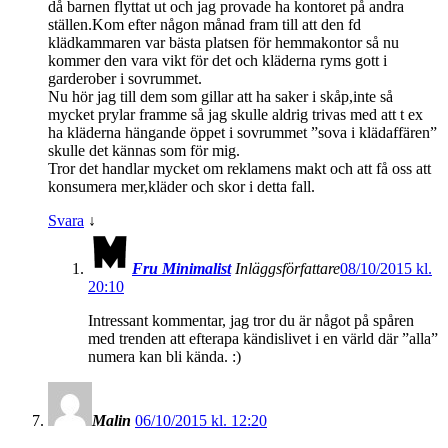
då barnen flyttat ut och jag provade ha kontoret på andra
ställen.Kom efter någon månad fram till att den fd
klädkammaren var bästa platsen för hemmakontor så nu
kommer den vara vikt för det och kläderna ryms gott i
garderober i sovrummet.
Nu hör jag till dem som gillar att ha saker i skåp,inte så
mycket prylar framme så jag skulle aldrig trivas med att t ex
ha kläderna hängande öppet i sovrummet ”sova i klädaffären”
skulle det kännas som för mig.
Tror det handlar mycket om reklamens makt och att få oss att
konsumera mer,kläder och skor i detta fall.
Svara
↓
Fru Minimalist
Inläggsförfattare
08/10/2015 kl.
20:10
Intressant kommentar, jag tror du är något på spåren
med trenden att efterapa kändislivet i en värld där ”alla”
numera kan bli kända. :)
Malin
06/10/2015 kl. 12:20