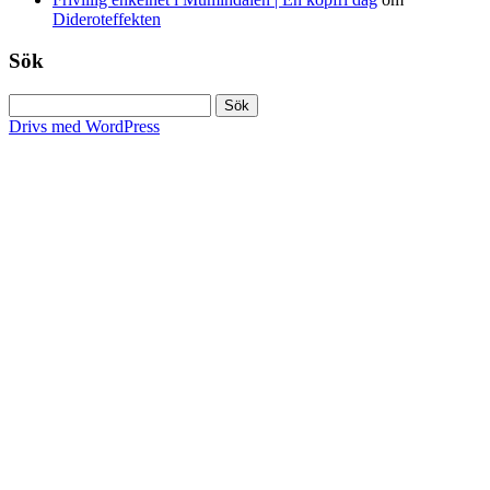
Dideroteffekten
Sök
Sök
efter:
Drivs med WordPress