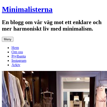
Hoppa
Minimalisterna
till
innehåll
En blogg om vår väg mot ett enklare och
mer harmoniskt liv med minimalism.
Meny
Hem
Om oss
Prylbanta
Instagram
Arkiv