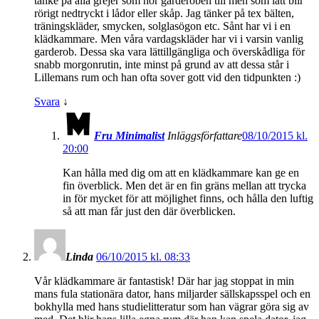
tanke på alla grejer som hör garderoben till men som lätt blir
rörigt nedtryckt i lådor eller skåp. Jag tänker på tex bälten,
träningskläder, smycken, solglasögon etc. Sånt har vi i en
klädkammare. Men våra vardagskläder har vi i varsin vanlig
garderob. Dessa ska vara lättillgängliga och överskådliga för
snabb morgonrutin, inte minst på grund av att dessa står i
Lillemans rum och han ofta sover gott vid den tidpunkten :)
Svara
↓
Fru Minimalist
Inläggsförfattare
08/10/2015 kl.
20:00
Kan hålla med dig om att en klädkammare kan ge en
fin överblick. Men det är en fin gräns mellan att trycka
in för mycket för att möjlighet finns, och hålla den luftig
så att man får just den där överblicken.
Linda
06/10/2015 kl. 08:33
Vår klädkammare är fantastisk! Där har jag stoppat in min
mans fula stationära dator, hans miljarder sällskapsspel och en
bokhylla med hans studielitteratur som han vägrar göra sig av