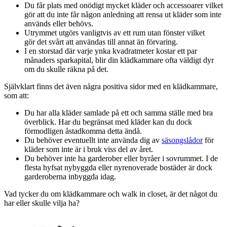
Du får plats med onödigt mycket kläder och accessoarer vilket
gör att du inte får någon anledning att rensa ut kläder som inte
används eller behövs.
Utrymmet utgörs vanligtvis av ett rum utan fönster vilket
gör det svårt att användas till annat än förvaring.
I en storstad där varje ynka kvadratmeter kostar ett par
månaders sparkapital, blir din klädkammare ofta väldigt dyr
om du skulle räkna på det.
Självklart finns det även några positiva sidor med en klädkammare,
som att:
Du har alla kläder samlade på ett och samma ställe med bra
överblick. Har du begränsat med kläder kan du dock
förmodligen åstadkomma detta ändå.
Du behöver eventuellt inte använda dig av
säsongslådor
för
kläder som inte är i bruk viss del av året.
Du behöver inte ha garderober eller byråer i sovrummet. I de
flesta hyfsat nybyggda eller nyrenoverade bostäder är dock
garderoberna inbyggda idag.
Vad tycker du om klädkammare och walk in closet, är det något du
har eller skulle vilja ha?