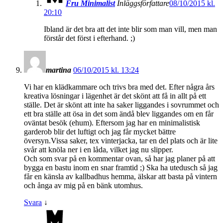
Fru Minimalist
Inläggsförfattare
08/10/2015 kl.
20:10
Ibland är det bra att det inte blir som man vill, men man
förstår det först i efterhand. ;)
martina
06/10/2015 kl. 13:24
Vi har en klädkammare och trivs bra med det. Efter några års
kreativa lösningar i lägenhet är det skönt att få in allt på ett
ställe. Det är skönt att inte ha saker liggandes i sovrummet och
ett bra ställe att ösa in det som ändå blev liggandes om en får
oväntat besök (ehum). Eftersom jag har en minimalistisk
garderob blir det luftigt och jag får mycket bättre
översyn.Vissa saker, tex vinterjacka, tar en del plats och är lite
svår att knöla ner i en låda, vilket jag nu slipper.
Och som svar på en kommentar ovan, så har jag planer på att
bygga en bastu inom en snar framtid ;) Ska ha utedusch så jag
får en känsla av kallbadhus hemma, älskar att basta på vintern
och ånga av mig på en bänk utomhus.
Svara
↓