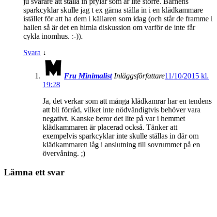
ju svårare att ställa in prylar som är lite större. Barnens
sparkcyklar skulle jag t ex gärna ställa in i en klädkammare
istället för att ha dem i källaren som idag (och står de framme i
hallen så är det en himla diskussion om varför de inte får
cykla inomhus. :-)).
Svara
↓
Fru Minimalist
Inläggsförfattare
11/10/2015 kl.
19:28
Ja, det verkar som att många klädkamrar har en tendens
att bli förråd, vilket inte nödvändigtvis behöver vara
negativt. Kanske beror det lite på var i hemmet
klädkammaren är placerad också. Tänker att
exempelvis sparkcyklar inte skulle ställas in där om
klädkammaren låg i anslutning till sovrummet på en
övervåning. ;)
Lämna ett svar