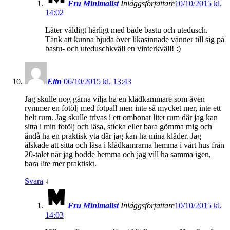
Fru Minimalist
Inläggsförfattare
10/10/2015 kl.
14:02
Låter väldigt härligt med både bastu och utedusch.
Tänk att kunna bjuda över likasinnade vänner till sig på
bastu- och uteduschkväll en vinterkväll! :)
Elin
06/10/2015 kl. 13:43
Jag skulle nog gärna vilja ha en klädkammare som även
rymmer en fotölj med fotpall men inte så mycket mer, inte ett
helt rum. Jag skulle trivas i ett ombonat litet rum där jag kan
sitta i min fotölj och läsa, sticka eller bara gömma mig och
ändå ha en praktisk yta där jag kan ha mina kläder. Jag
älskade att sitta och läsa i klädkamrarna hemma i vårt hus från
20-talet när jag bodde hemma och jag vill ha samma igen,
bara lite mer praktiskt.
Svara
↓
Fru Minimalist
Inläggsförfattare
10/10/2015 kl.
14:03