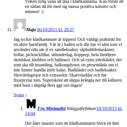
Vilken rolig vana att läsa i klädkamrarna. Kan förstå att
en sådan då för med sig massa positiva känslor och
minnen! :)
Maja
06/10/2015 kl. 20:27
Jag tycker klädkammare är toppen! Och väldigt praktiskt för
en aktiv barnfamilj. Vår är i hallen och där har vi sånt som vi
använder ofta ute (t ex sandleksaker, såpbubblemaskiner,
bollar, picknickfiltar, sittunderlag, hopprep, hela familjens
skridskor, klubbor och hjälmar). Och så extra ytterkläder, det
som ska till insamling, balkongdynor, en presentlåda om vi
inte hinner handla inför kalas. Badkläder och badleksaker.
Skovårdsgrejor och extrasulor. Skarvsladdar och lite
fixarprylar mm. Superskönt att slippa krångla ner till källaren
med barn i släptåg flera ggr om dagen!
Svara
↓
Fru Minimalist
Inläggsförfattare
10/10/2015 kl.
14:04
Det låter snarare som att klädkammaren blivit ett litet