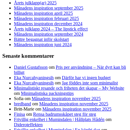
Årets julklapp(ar) 2025
Månadens inspiration september 2025
Månadens inspiration april 2025
Månadens inspiration februari 2025
Månadens inspiration december 2024
Årets julklapp 2024 – The lipstick effect
Månadens inspiration september 2024
Bättre begagnat inför skolstart
Månadens inspiration juni 2024
Senaste kommentarer
Daniel Gustafsson
om
Pris per användning – När dyrt kan bli
billigt
Eka Nurcahyaningsih
om
Därför har vi ingen budget
Eka Nurcahyaningsih
om
Jag föddes inte som minimalist
Minimalistiskt resande och friheten det skapar – My Website
om
Minimalistiska packningstips
Sofia
om
Månadens inspiration november 2025
bredband
om
Månadens inspiration november 2025
Britt-Marie
om
Månadens inspiration november 2025
Finisa
om
Rensa badrumsskåpet steg för steg
Frivillig enkelhet i Mumindalen | Hållplats Hådén
om
Dideroteffekten
Frivillig enkelhet i Mumindalen | En köpfri dag
om