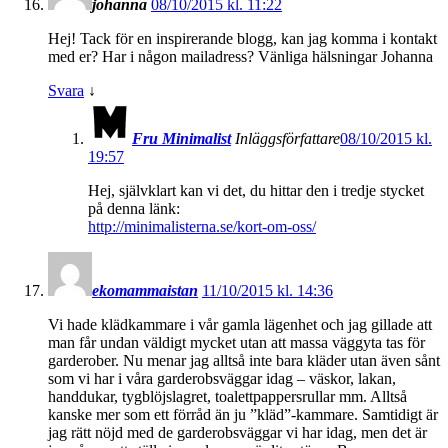
johanna
08/10/2015 kl. 11:22
Hej! Tack för en inspirerande blogg, kan jag komma i kontakt
med er? Har i någon mailadress? Vänliga hälsningar Johanna
Svara
↓
Fru Minimalist
Inläggsförfattare
08/10/2015 kl.
19:57
Hej, självklart kan vi det, du hittar den i tredje stycket
på denna länk:
http://minimalisterna.se/kort-om-oss/
ekomammaistan
11/10/2015 kl. 14:36
Vi hade klädkammare i vår gamla lägenhet och jag gillade att
man får undan väldigt mycket utan att massa väggyta tas för
garderober. Nu menar jag alltså inte bara kläder utan även sånt
som vi har i våra garderobsväggar idag – väskor, lakan,
handdukar, tygblöjslagret, toalettpappersrullar mm. Alltså
kanske mer som ett förråd än ju ”kläd”-kammare. Samtidigt är
jag rätt nöjd med de garderobsväggar vi har idag, men det är