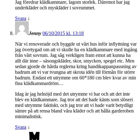
Jag föredrar klädkammare, lagom storlek. Däremot har jag
underkläder och myskläder i sovrummet.
Svara
↓
Jenny
06/10/2015 kl. 13:18
När vi renoverade och byggde ut vårt hus inför inflyttning var
jag övertygad om att vi skulle ha en klädkammare med ingång
från vårt sovrum. Jag såg verkligen fram emot att kunna ha
allt där inne – säsongskläder, skor, smycken, spegel etc. Men
sedan gjorde de hårda reglerna kring handikappanpassning av
badrum att vi var tvungna att skrota idén till förmån för större
badrum. Endast ett utrymme om 60*180 cm blev kvar av min
fina klädkammardröm…
Idag är jag helnöjd med det utrymme vi har och att det inte
blev en klädkammare. Jag tror att det hade känts som slöseri
med utrymme faktiskt, och jag tror att vi hade varit betydligt
sämre på att rensa bland våra kläder och att hålla garderoben
minimalistisk.
Svara
↓