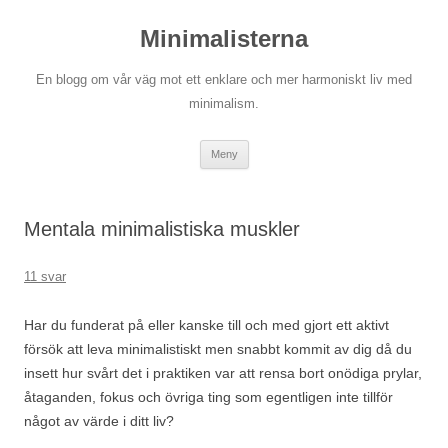
Hoppa
till
Minimalisterna
innehåll
En blogg om vår väg mot ett enklare och mer harmoniskt liv med
minimalism.
Meny
Mentala minimalistiska muskler
11 svar
Har du funderat på eller kanske till och med gjort ett aktivt
försök att leva minimalistiskt men snabbt kommit av dig då du
insett hur svårt det i praktiken var att rensa bort onödiga prylar,
åtaganden, fokus och övriga ting som egentligen inte tillför
något av värde i ditt liv?