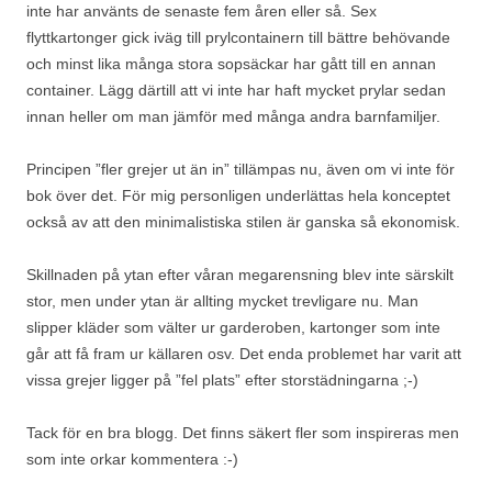
inte har använts de senaste fem åren eller så. Sex
flyttkartonger gick iväg till prylcontainern till bättre behövande
och minst lika många stora sopsäckar har gått till en annan
container. Lägg därtill att vi inte har haft mycket prylar sedan
innan heller om man jämför med många andra barnfamiljer.
Principen ”fler grejer ut än in” tillämpas nu, även om vi inte för
bok över det. För mig personligen underlättas hela konceptet
också av att den minimalistiska stilen är ganska så ekonomisk.
Skillnaden på ytan efter våran megarensning blev inte särskilt
stor, men under ytan är allting mycket trevligare nu. Man
slipper kläder som välter ur garderoben, kartonger som inte
går att få fram ur källaren osv. Det enda problemet har varit att
vissa grejer ligger på ”fel plats” efter storstädningarna ;-)
Tack för en bra blogg. Det finns säkert fler som inspireras men
som inte orkar kommentera :-)