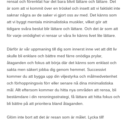
rensat och förenklat har det bara blivit lättare och lättare. Det
är som att vi kommit över en tröskel och insett att vi faktiskt inte
saknar några av de saker vi gjort oss av med. Det känns som
att vi byggt mentala minimalistiska muskler, vilket gör att
tidigare svåra beslut blir lättare och lättare. Och det är som att
för varje onödighet vi rensar ur våra liv känns livet lite lättare.
Därför är vår uppmaning till dig som innerst inne vet att ditt liv
skulle bli enklare och bättre med färre onödiga prylar,
åtaganden och fokus att börja där det känns som enklast och
sakta men säkert jobba dig genom hemmet. Successivt
kommer du att bygga upp din viljestyrka och målmedvetenhet
och förhoppningsvis förr eller senare nå dina minimalistiska
mål. Allt eftersom kommer du hitta nya områden att rensa, bli
bestämdare i din rensningsstrategi, få lättare att hitta fokus och
bli bättre på att prioritera bland åtaganden.
Glöm inte bort att det är resan som är målet. Lycka till!