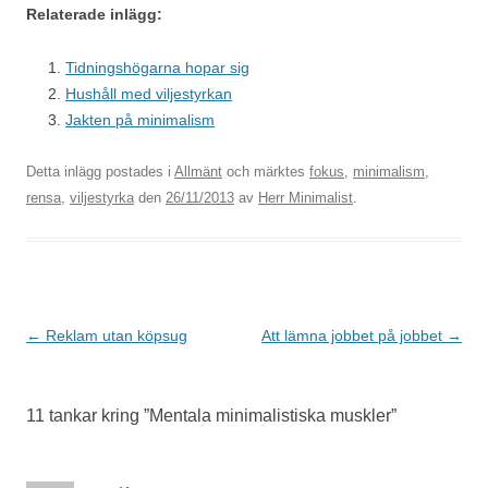
Relaterade inlägg:
Tidningshögarna hopar sig
Hushåll med viljestyrkan
Jakten på minimalism
Detta inlägg postades i
Allmänt
och märktes
fokus
,
minimalism
,
rensa
,
viljestyrka
den
26/11/2013
av
Herr Minimalist
.
Inläggsnavigering
←
Reklam utan köpsug
Att lämna jobbet på jobbet
→
11 tankar kring ”
Mentala minimalistiska muskler
”