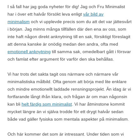
I så fall har jag goda nyheter för dig! Jag och Fru Minimalist
har i över ett halvår försökt leva enligt
vår bild av
minimalism
och vi upplevde precis som du att det var jättesvårt
i början. Jag minns många tillfällen där den ena av oss, som
inte haft någon direkt anknytning till en sak, försiktigt föreslagit
att denna kanske är onödig medan den andra, ofta med
emotionell anknytning
till samma sak, omedelbart gått i försvar
och famlat efter argument för varför den ska behållas.
Vi har trots det sakta tagit oss närmare och närmare vår
minimalistiska målbild. Ofta genom att börja med lite enklare
och mindre emotionellt laddade rensningsprojekt. Än idag är vi
fortfarande långt ifrån klara, och frågan är om man någonsin
kan bli
helt färdig som minimalist
. Vi har åtminstone kommit
mycket längre än vi själva trodde för ett drygt halvår sedan
både vad gäller fysiska som mentala aspekter på minimalism.
Och här kommer det som är intressant. Under tiden som vi