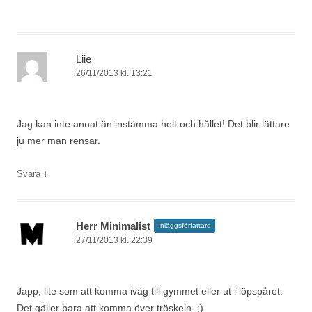
Liie
26/11/2013 kl. 13:21
Jag kan inte annat än instämma helt och hållet! Det blir lättare
ju mer man rensar.
↓
Svara
Herr Minimalist
Inläggsförfattare
27/11/2013 kl. 22:39
Japp, lite som att komma iväg till gymmet eller ut i löpspåret.
Det gäller bara att komma över tröskeln. ;)