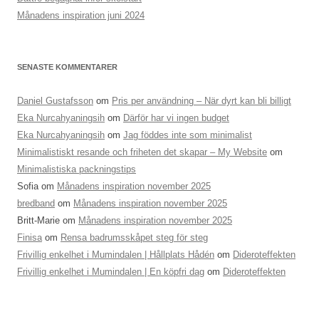
Månadens inspiration juni 2024
SENASTE KOMMENTARER
Daniel Gustafsson
om
Pris per användning – När dyrt kan bli billigt
Eka Nurcahyaningsih
om
Därför har vi ingen budget
Eka Nurcahyaningsih
om
Jag föddes inte som minimalist
Minimalistiskt resande och friheten det skapar – My Website
om
Minimalistiska packningstips
Sofia
om
Månadens inspiration november 2025
bredband
om
Månadens inspiration november 2025
Britt-Marie
om
Månadens inspiration november 2025
Finisa
om
Rensa badrumsskåpet steg för steg
Frivillig enkelhet i Mumindalen | Hållplats Hådén
om
Dideroteffekten
Frivillig enkelhet i Mumindalen | En köpfri dag
om
Dideroteffekten