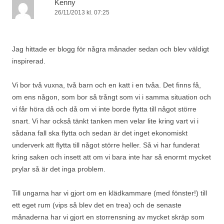
Kenny
26/11/2013 kl. 07:25
Jag hittade er blogg för några månader sedan och blev väldigt
inspirerad.
Vi bor två vuxna, två barn och en katt i en tvåa. Det finns få,
om ens någon, som bor så trångt som vi i samma situation och
vi får höra då och då om vi inte borde flytta till något större
snart. Vi har också tänkt tanken men velar lite kring vart vi i
sådana fall ska flytta och sedan är det inget ekonomiskt
underverk att flytta till något större heller. Så vi har funderat
kring saken och insett att om vi bara inte har så enormt mycket
prylar så är det inga problem.
Till ungarna har vi gjort om en klädkammare (med fönster!) till
ett eget rum (vips så blev det en trea) och de senaste
månaderna har vi gjort en storrensning av mycket skräp som