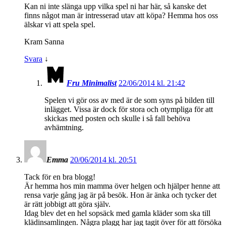
Kan ni inte slänga upp vilka spel ni har här, så kanske det
finns något man är intresserad utav att köpa? Hemma hos oss
älskar vi att spela spel.
Kram Sanna
Svara
↓
Fru Minimalist
22/06/2014 kl. 21:42
Spelen vi gör oss av med är de som syns på bilden till
inlägget. Vissa är dock för stora och otympliga för att
skickas med posten och skulle i så fall behöva
avhämtning.
Emma
20/06/2014 kl. 20:51
Tack för en bra blogg!
Är hemma hos min mamma över helgen och hjälper henne att
rensa varje gång jag är på besök. Hon är änka och tycker det
är rätt jobbigt att göra själv.
Idag blev det en hel sopsäck med gamla kläder som ska till
klädinsamlingen. Några plagg har jag tagit över för att försöka