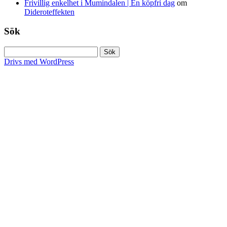
Frivillig enkelhet i Mumindalen | En köpfri dag
om
Dideroteffekten
Sök
Sök
efter:
Drivs med WordPress