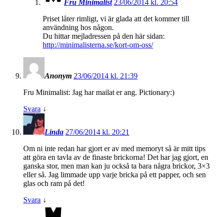
Fru Minimalist
23/06/2014 kl. 20:54
Priset låter rimligt, vi är glada att det kommer till
användning hos någon.
Du hittar mejladressen på den här sidan:
http://minimalisterna.se/kort-om-oss/
Anonym
23/06/2014 kl. 21:39
Fru Minimalist: Jag har mailat er ang. Pictionary:)
Svara
↓
Linda
27/06/2014 kl. 20:21
Om ni inte redan har gjort er av med memoryt så är mitt tips
att göra en tavla av de finaste brickorna! Det har jag gjort, en
ganska stor, men man kan ju också ta bara några brickor, 3×3
eller så. Jag limmade upp varje bricka på ett papper, och sen
glas och ram på det!
Svara
↓