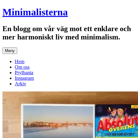
Hoppa
Minimalisterna
till
innehåll
En blogg om vår väg mot ett enklare och
mer harmoniskt liv med minimalism.
Meny
Hem
Om oss
Prylbanta
Instagram
Arkiv