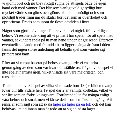
vi glömt bort och nu blev riktigt sugna på att spela både på egen
hand och med vänner. Det blir som vanligt väldigt tydligt hur
mycket värde som göms och glöms bland allt onödigt och som
plötsligt träder fram när du skalar bort det som är överflödigt och
oprioriterat. Precis som inom de flesta områden i livet.
Något som gjorde övningen lättare var att vi utgick från verkliga
behov. Vi resonerade kring att vi primärt har spelen för att spela med
vänner, sekundärt spela på tu man hand under längre resor. Eftersom
eventuellt spelande med framtida barn ligger många år fram i tiden
fanns det ingen större anledning att behålla spel som vänder sig
primärt mot barn.
Efter att vi rensat baserat på behov ovan gjorde vi en andra
genomgång av dem som var kvar och ställde oss frågan vilka spel vi
inte spelat närmsta åren, vilket visade sig vara majoriteten, och
rensade lite till.
Totalt hittade vi 32 spel av vilka vi rensade bort 13 (se bilden ovan).
Kvar blir tills vidare hela 19 spel där 2 är vanliga kortlekar, vilket vi
ser lite som en förbrukningsvara. Fortfarande lite för många enligt
våra behov och smak men vi får se detta som en första omgång. Att
rensa är som sagt som att skala
lager på lager på en lök
och det kan
behövas lite tid innan man är redo att ta sig an nästa lager.