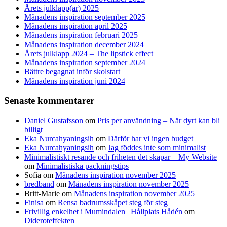
Årets julklapp(ar) 2025
Månadens inspiration september 2025
Månadens inspiration april 2025
Månadens inspiration februari 2025
Månadens inspiration december 2024
Årets julklapp 2024 – The lipstick effect
Månadens inspiration september 2024
Bättre begagnat inför skolstart
Månadens inspiration juni 2024
Senaste kommentarer
Daniel Gustafsson
om
Pris per användning – När dyrt kan bli
billigt
Eka Nurcahyaningsih
om
Därför har vi ingen budget
Eka Nurcahyaningsih
om
Jag föddes inte som minimalist
Minimalistiskt resande och friheten det skapar – My Website
om
Minimalistiska packningstips
Sofia
om
Månadens inspiration november 2025
bredband
om
Månadens inspiration november 2025
Britt-Marie
om
Månadens inspiration november 2025
Finisa
om
Rensa badrumsskåpet steg för steg
Frivillig enkelhet i Mumindalen | Hållplats Hådén
om
Dideroteffekten