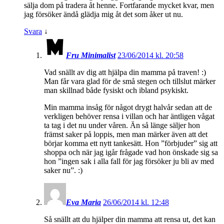
sälja dom på tradera åt henne. Fortfarande mycket kvar, men
jag försöker ändå glädja mig åt det som åker ut nu.
Svara
↓
Fru Minimalist
23/06/2014 kl. 20:58
Vad snällt av dig att hjälpa din mamma på traven! :)
Man får vara glad för de små stegen och tillslut märker
man skillnad både fysiskt och ibland psykiskt.
Min mamma insåg för något drygt halvår sedan att de
verkligen behöver rensa i villan och har äntligen vågat
ta tag i det nu under våren. Än så länge säljer hon
främst saker på loppis, men man märker även att det
börjar komma ett nytt tankesätt. Hon ”förbjuder” sig att
shoppa och när jag igår frågade vad hon önskade sig sa
hon ”ingen sak i alla fall för jag försöker ju bli av med
saker nu”. :)
Eva Maria
26/06/2014 kl. 12:48
Så snällt att du hjälper din mamma att rensa ut, det kan