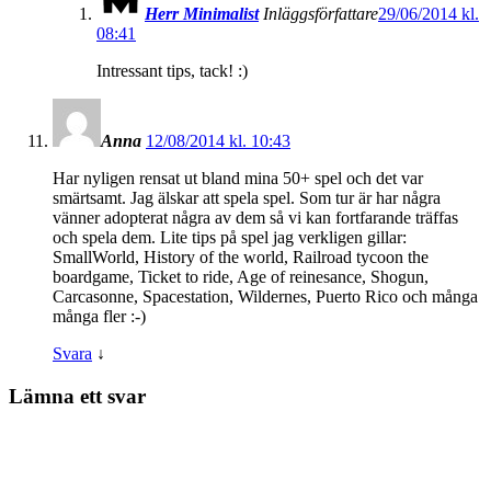
Herr Minimalist
Inläggsförfattare
29/06/2014 kl.
08:41
Intressant tips, tack! :)
Anna
12/08/2014 kl. 10:43
Har nyligen rensat ut bland mina 50+ spel och det var
smärtsamt. Jag älskar att spela spel. Som tur är har några
vänner adopterat några av dem så vi kan fortfarande träffas
och spela dem. Lite tips på spel jag verkligen gillar:
SmallWorld, History of the world, Railroad tycoon the
boardgame, Ticket to ride, Age of reinesance, Shogun,
Carcasonne, Spacestation, Wildernes, Puerto Rico och många
många fler :-)
Svara
↓
Lämna ett svar