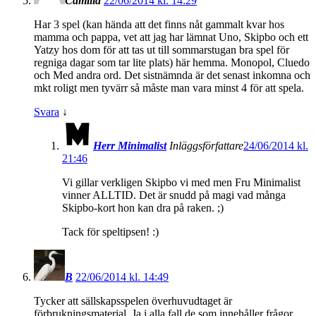
Camilla
22/06/2014 kl. 14:29
Har 3 spel (kan hända att det finns nåt gammalt kvar hos
mamma och pappa, vet att jag har lämnat Uno, Skipbo och ett
Yatzy hos dom för att tas ut till sommarstugan bra spel för
regniga dagar som tar lite plats) här hemma. Monopol, Cluedo
och Med andra ord. Det sistnämnda är det senast inkomna och
mkt roligt men tyvärr så måste man vara minst 4 för att spela.
Svara
↓
Herr Minimalist
Inläggsförfattare
24/06/2014 kl.
21:46
Vi gillar verkligen Skipbo vi med men Fru Minimalist
vinner ALLTID. Det är snudd på magi vad många
Skipbo-kort hon kan dra på raken. ;)
Tack för speltipsen! :)
B
22/06/2014 kl. 14:49
Tycker att sällskapsspelen överhuvudtaget är
förbrukningsmaterial. Ja i alla fall de som innehåller frågor.