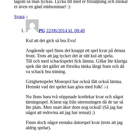
lagom så man lyckas. Lycka till med er försäljning och önskar
er även en glad midsommar! :)
Svara
↓
PG
22/06/2014 kl. 08:40
Kul att det gick så bra Eva!
Angående spel finns det knappt ett spel kvar på denna
front. Trots att jag tycker det är rätt kul att spela.
Till och med schackspelet fick lämna. Gillar lite kluriga
spek där det gäller att försöka tänka långt fram och då
va schack bra träning.
Girighetsspelet Monopol har också fått också lämna.
Hemskt vad det spelet kan göra med folk! :-)
Nu finns bara två oöppnade kortlekar kvar och något
tärningsspel. Klarat sig från utrensningen då de tar så
lite plats. Men snart åker dom nog också! (Så jag har
något att redovisa att jag har rensat) ;)
Finns dock något enstaka datorspel kvar (trots att jag
aldrig spelar).