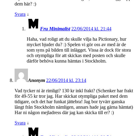
dem här? :)
Svara
↓
Fru Minimalist
22/06/2014 kl. 21:44
Haha, vad roligt att du skulle vilja ha Pictionary, hur
mycket bjuder du? :) Spelen vi gör oss av med är de
som syns på bilden till inlägget. Vissa är dock för stora
och otympliga för att skickas med posten och skulle
därför behöva kunna hämtas i Stockholm.
Anonym
22/06/2014 kl. 23:14
Vad tycker ni är rimligt? 130 kr inkl frakt? (Schenker har frakt
för 49-55 kr tror jag. Har skickat otympliga paket med dem
tidigare, och det har funkat jättebra! Jag bor tyvärr ganska
långt från Stockholm nämligen, annars hade jag gärna hämtat)
Har ni någon mejladress där jag kan skicka till er? :)
Svara
↓