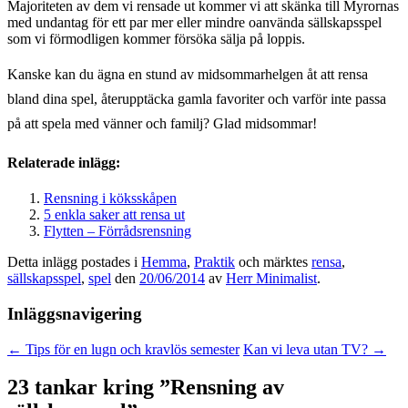
Majoriteten av dem vi rensade ut kommer vi att skänka till Myrornas
med undantag för ett par mer eller mindre oanvända sällskapsspel
som vi förmodligen kommer försöka sälja på loppis.
Kanske kan du ägna en stund av midsommarhelgen åt att rensa
bland dina spel, återupptäcka gamla favoriter och varför inte passa
på att spela med vänner och familj? Glad midsommar!
Relaterade inlägg:
Rensning i köksskåpen
5 enkla saker att rensa ut
Flytten – Förrådsrensning
Detta inlägg postades i
Hemma
,
Praktik
och märktes
rensa
,
sällskapsspel
,
spel
den
20/06/2014
av
Herr Minimalist
.
Inläggsnavigering
←
Tips för en lugn och kravlös semester
Kan vi leva utan TV?
→
23 tankar kring ”
Rensning av