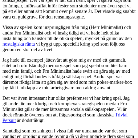
sällskapsspel. Det var spel vi fått som barn, spel vi själva köpt som
tonåringar, införskaffat inför fester som studenter men även spel vi
på ett eller annat sätt kommit över på senare år. Det visade sig snabbt
vara en guldgruva för den rensningssugne.
Vissa av spelen kom ursprungligen från mig (Herr Minimalist) och
andra Fru Minimalist och vi insåg tidigt att vi hade helt olika
inställning och känslor till de olika spelen, mycket på grund av den
nostalgiska ränta
vi byggt upp, speciellt kring spel som följt oss
genom en stor del av livet.
Jag hade till exempel jättesvårt att göra mig av med ett gammalt,
slitet och ofullständigt memory-spel som jag spelat som litet barn
med min familj, och Fru Minimalist hade svårt att göra sig av med
enligt mig förhållandevis tråkiga sällskapsspel. Andra spel var
däremot riktigt lätta att göra sig av med som min poker-marker-box
jag fått i julklapp av min arbetsgivare men aldrig använt.
Det var även intressant hur olika preferenser vi har kring spel. Jag
gillar de lite mer kluriga och komplexa strategispelen medan Fru
Minimalist gillar de mer lättsamma sociala sällskapsspelen. Vi är
dock rörande överens om att frågesportspel som klassiska
Trivial
Persuit
är dödstråkigt.
Samtidigt som rensningen i vissa fall var utmanande var det som
vanligt en otroligt givande övning då vi återupptäckte flera spel som