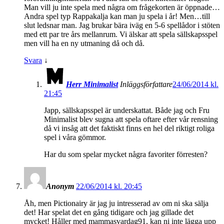
Man vill ju inte spela med några om frågekorten är öppnade…
Andra spel typ Rappakalja kan man ju spela i år! Men…till
slut ledsnar man. Jag brukar bära iväg en 5-6 spellådor i stöten
med ett par tre års mellanrum. Vi älskar att spela sällskapsspel
men vill ha en ny utmaning då och då.
Svara
↓
Herr Minimalist
Inläggsförfattare
24/06/2014 kl.
21:45
Japp, sällskapsspel är underskattat. Både jag och Fru
Minimalist blev sugna att spela oftare efter vår rensning
då vi insåg att det faktiskt finns en hel del riktigt roliga
spel i våra gömmor.
Har du som spelar mycket några favoriter förresten?
Anonym
22/06/2014 kl. 20:45
Åh, men Pictionairy är jag ju intresserad av om ni ska sälja
det! Har spelat det en gång tidigare och jag gillade det
mycket! Håller med mammasvardag91, kan ni inte lägga upp