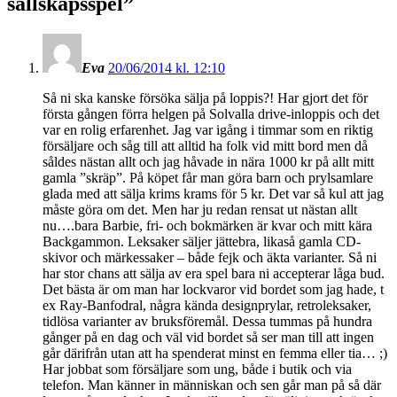
sällskapsspel
”
Eva
20/06/2014 kl. 12:10
Så ni ska kanske försöka sälja på loppis?! Har gjort det för
första gången förra helgen på Solvalla drive-inloppis och det
var en rolig erfarenhet. Jag var igång i timmar som en riktig
försäljare och såg till att alltid ha folk vid mitt bord men då
såldes nästan allt och jag håvade in nära 1000 kr på allt mitt
gamla ”skräp”. På köpet får man göra barn och prylsamlare
glada med att sälja krims krams för 5 kr. Det var så kul att jag
måste göra om det. Men har ju redan rensat ut nästan allt
nu….bara Barbie, fri- och bokmärken är kvar och mitt kära
Backgammon. Leksaker säljer jättebra, likaså gamla CD-
skivor och märkessaker – både fejk och äkta varianter. Så ni
har stor chans att sälja av era spel bara ni accepterar låga bud.
Det bästa är om man har lockvaror vid bordet som jag hade, t
ex Ray-Banfodral, några kända designprylar, retroleksaker,
tidlösa varianter av bruksföremål. Dessa tummas på hundra
gånger på en dag och väl vid bordet så ser man till att ingen
går därifrån utan att ha spenderat minst en femma eller tia… ;)
Har jobbat som försäljare som ung, både i butik och via
telefon. Man känner in människan och sen går man på så där