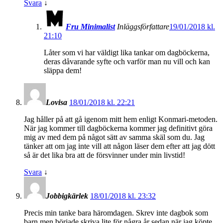
Svara
↓
Fru Minimalist
Inläggsförfattare
19/01/2018 kl.
21:10
Låter som vi har väldigt lika tankar om dagböckerna,
deras dåvarande syfte och varför man nu vill och kan
släppa dem!
Lovisa
18/01/2018 kl. 22:21
Jag håller på att gå igenom mitt hem enligt Konmari-metoden.
När jag kommer till dagböckerna kommer jag definitivt göra
mig av med dem på något sätt av samma skäl som du. Jag
tänker att om jag inte vill att någon läser dem efter att jag dött
så är det lika bra att de försvinner under min livstid!
Svara
↓
Jobbigkärlek
18/01/2018 kl. 23:32
Precis min tanke bara häromdagen. Skrev inte dagbok som
barn men började skriva lite för några år sedan när jag köpte