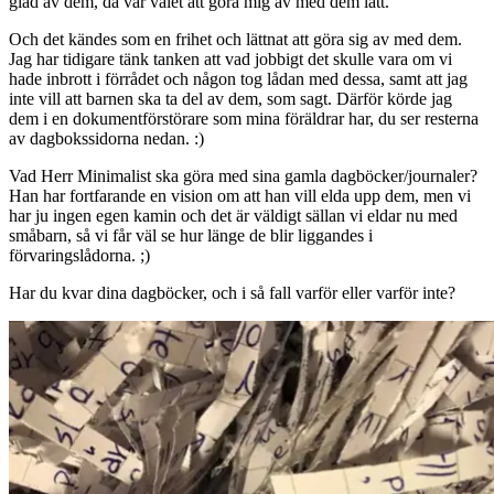
glad av dem, då var valet att göra mig av med dem lätt.
Och det kändes som en frihet och lättnat att göra sig av med dem.
Jag har tidigare tänk tanken att vad jobbigt det skulle vara om vi
hade inbrott i förrådet och någon tog lådan med dessa, samt att jag
inte vill att barnen ska ta del av dem, som sagt. Därför körde jag
dem i en dokumentförstörare som mina föräldrar har, du ser resterna
av dagbokssidorna nedan. :)
Vad Herr Minimalist ska göra med sina gamla dagböcker/journaler?
Han har fortfarande en vision om att han vill elda upp dem, men vi
har ju ingen egen kamin och det är väldigt sällan vi eldar nu med
småbarn, så vi får väl se hur länge de blir liggandes i
förvaringslådorna. ;)
Har du kvar dina dagböcker, och i så fall varför eller varför inte?