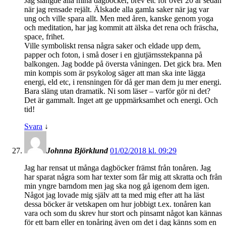
Jag slängde alla mina dagböcker, brev etc för över 20 år sedan
när jag rensade rejält. Älskade alla gamla saker när jag var
ung och ville spara allt. Men med åren, kanske genom yoga
och meditation, har jag kommit att älska det rena och fräscha,
space, frihet.
Ville symboliskt rensa några saker och eldade upp dem,
papper och foton, i små doser i en gjutjärnsstekpanna på
balkongen. Jag bodde på översta våningen. Det gick bra. Men
min kompis som är psykolog säger att man ska inte lägga
energi, eld etc, i rensningen för då ger man dem ju mer energi.
Bara släng utan dramatik. Ni som läser – varför gör ni det?
Det är gammalt. Inget att ge uppmärksamhet och energi. Och
tid!
Svara
↓
Johnna Björklund
01/02/2018 kl. 09:29
Jag har rensat ut många dagböcker främst från tonåren. Jag
har sparat några som har texter som får mig att skratta och från
min yngre barndom men jag ska nog gå igenom dem igen.
Något jag lovade mig själv att ta med mig efter att ha läst
dessa böcker är vetskapen om hur jobbigt t.ex. tonåren kan
vara och som du skrev hur stort och pinsamt något kan kännas
för ett barn eller en tonåring även om det i dag känns som en