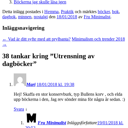
Böckerna jag skulle läsa igen
Detta inlägg postades i
Hemma
,
Praktik
och märktes
böcker
,
bok
,
dagbok
,
minnen
,
nostalgi
den
18/01/2018
av
Fru Minimalist
.
Inläggsnavigering
←
Vad är ditt syfte med att prylbanta?
Minimalism och trender 2018
→
38 tankar kring ”
Utrensning av
dagböcker
”
Mari
18/01/2018 kl. 19:38
Hej! Skaffa en stor konservburk, typ Bullens korv , och elda
upp böckerna i den, Jag rev sönder mina för några år sedan. :)
Svara
↓
Fru Minimalist
Inläggsförfattare
19/01/2018 kl.
20:52