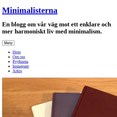
Hoppa
Minimalisterna
till
innehåll
En blogg om vår väg mot ett enklare och
mer harmoniskt liv med minimalism.
Meny
Hem
Om oss
Prylbanta
Instagram
Arkiv