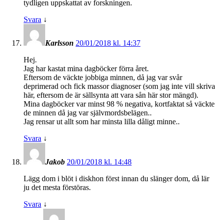
tydligen uppskattat av forskningen.
Svara
↓
Karlsson
20/01/2018 kl. 14:37
Hej.
Jag har kastat mina dagböcker förra året.
Eftersom de väckte jobbiga minnen, då jag var svår
deprimerad och fick massor diagnoser (som jag inte vill skriva
här, eftersom de är sällsynta att vara sån här stor mängd).
Mina dagböcker var minst 98 % negativa, kortfaktat så väckte
de minnen då jag var självmordsbelägen..
Jag rensar ut allt som har minsta lilla dåligt minne..
Svara
↓
Jakob
20/01/2018 kl. 14:48
Lägg dom i blöt i diskhon först innan du slänger dom, då lär
ju det mesta förstöras.
Svara
↓