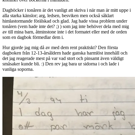
Dagböcker i tonåren är det vanligt att skriva i när man är mitt uppe i
alla starka känslor; arg, ledsen, besviken men också såklart
himlastormande förälskad och glad. Jag hade vissa problem under
tonåren (vem hade inte det? ;) ) som jag inte behöver dela med mig
av till mina barn, åtminstone inte i det formatet eller med de orden
som en dagbok förmedlar dem i.
Hur gjorde jag mig då av med dem rent praktiskt? Den första
dagboken från 12-13-årsåldern hade ganska harmlöst innehåll och
det jag reagerade mest på var vad stort och pinsamt även väldigt
småsaker kunde bli. :) Den rev jag bara ur sidorna i och lade i
vanliga soporna.