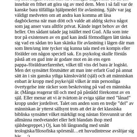
innebär en frihet att göra sig av med dem. Men i så fall var de
kanske bara tilfälliga hjälpmedel för avlastning. Själv var jag
väldigt medveten om att andra kan komma att läsa
dagböckerna när man dött och valde att aldrig skriva något
som jag anser vara alltför privat. Kände inget behov av det
heller. Om sådant talade jag istället med Gud. Alla som inte
tror på existensen av en gud kan ändå förmodligen lätt tänka
sig vad en sådan tro kan skänka för avlastning i lägen där man
som liten/ung inte tycker sig kunna tala med en kompis eller
förälder om någon speciell sak. En psykolog skulle förstås
påstå att en gud inte är godare mot en än ens egen
pappa-/föräldraerfarenhet, vilket till viss del bara är logiskt.
Men det synsättet förutsätter att man inte erfarit Gud på annat
sätt än i sin ganska ytliga känslovärld (själ) och att människan
enbart är kropp med psyke/själ vilket är min personliga
övertygelse inte räcker som beskrivning på vad en människa
är. (Många reagerar till och med på påstådd förekomst av en
själ. Eller menar att vi är tvärtom är eviga själar med ”lånad”
kropp under jordelivet. Talet om anden som en tredje ”del” av
människan är ytterst sällsynt trots att det är det klassiska
bibliska synsättet vilket märkligt nog nästan försvunnit ur det
allmänna medvetandet eller helt blandats ihop med
själsbegreppet.) Oj, kan bli långrandig med smått
teologiska/filosofiska spörsmål…ett huvudintresse avslöjar sig
här… ;)