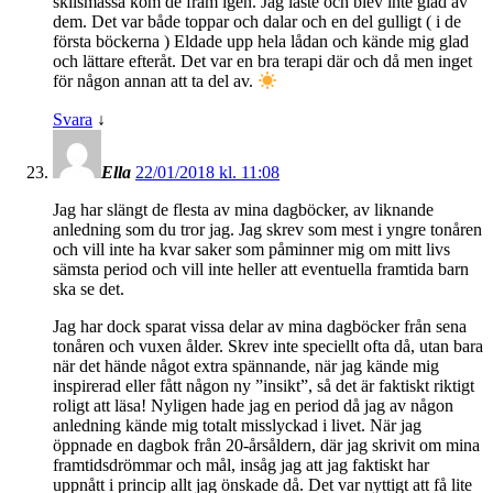
skilsmässa kom de fram igen. Jag läste och blev inte glad av
dem. Det var både toppar och dalar och en del gulligt ( i de
första böckerna ) Eldade upp hela lådan och kände mig glad
och lättare efteråt. Det var en bra terapi där och då men inget
för någon annan att ta del av.
Svara
↓
Ella
22/01/2018 kl. 11:08
Jag har slängt de flesta av mina dagböcker, av liknande
anledning som du tror jag. Jag skrev som mest i yngre tonåren
och vill inte ha kvar saker som påminner mig om mitt livs
sämsta period och vill inte heller att eventuella framtida barn
ska se det.
Jag har dock sparat vissa delar av mina dagböcker från sena
tonåren och vuxen ålder. Skrev inte speciellt ofta då, utan bara
när det hände något extra spännande, när jag kände mig
inspirerad eller fått någon ny ”insikt”, så det är faktiskt riktigt
roligt att läsa! Nyligen hade jag en period då jag av någon
anledning kände mig totalt misslyckad i livet. När jag
öppnade en dagbok från 20-årsåldern, där jag skrivit om mina
framtidsdrömmar och mål, insåg jag att jag faktiskt har
uppnått i princip allt jag önskade då. Det var nyttigt att få lite