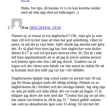
Haha, bra tips, då kanske vi t o m kan komma undan
med att elda upp dem på balkongen. ;)
Eva
18/01/2018 kl. 19:56
Nämen oj, ni rensar ut era dagböcker!? OK, man gör ju som
man vill och tycker man att man har god anledning, vilket ni
anser, så må det ju vara hänt. Själv skulle jag absolut inte göra
det. Är så glad över dem jag har, fem dagböcker som täcker
åldern 8-17 år och två tjockare skrivna efter 30. Det är i mitt
fall bara uppmuntrande att se att jag är precis samma person
och känner igen min röst i allt jag skrivit. Tonåren var så
lugna och det värsta som hände var inte annat än rädsla för att
ta kontakt med den kille jag var kär i för tillfället.
Dagböckerna hjälpte mig också under en period runt 30 när
jag för första gången hade det riktigt jobbigt. Hittade en av
dagböckerna då i förrådet och det otroliga hände: Jag slog upp
en sida på måfå och fatta alltså, det var exakt på dagen 15 år
tidigare jag skrev det som stod där. ”Undrar hur jag ser på den
här saken om femton år, då är jag 31.” Saken gällde samma
sak som nu aktualiserats igen som 31-åring. Så mycket det