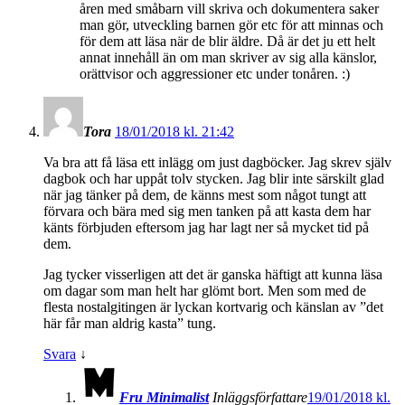
åren med småbarn vill skriva och dokumentera saker
man gör, utveckling barnen gör etc för att minnas och
för dem att läsa när de blir äldre. Då är det ju ett helt
annat innehåll än om man skriver av sig alla känslor,
orättvisor och aggressioner etc under tonåren. :)
Tora
18/01/2018 kl. 21:42
Va bra att få läsa ett inlägg om just dagböcker. Jag skrev själv
dagbok och har uppåt tolv stycken. Jag blir inte särskilt glad
när jag tänker på dem, de känns mest som något tungt att
förvara och bära med sig men tanken på att kasta dem har
känts förbjuden eftersom jag har lagt ner så mycket tid på
dem.
Jag tycker visserligen att det är ganska häftigt att kunna läsa
om dagar som man helt har glömt bort. Men som med de
flesta nostalgitingen är lyckan kortvarig och känslan av ”det
här får man aldrig kasta” tung.
Svara
↓
Fru Minimalist
Inläggsförfattare
19/01/2018 kl.