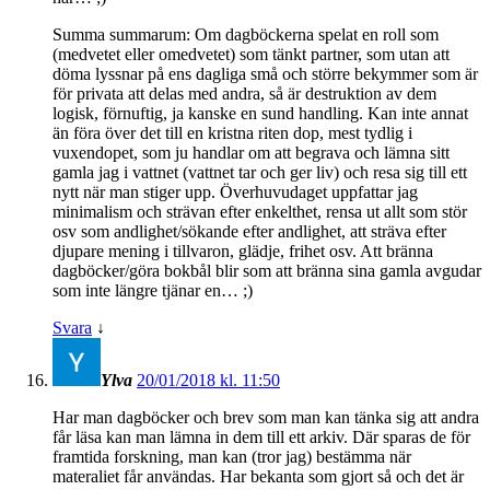
Summa summarum: Om dagböckerna spelat en roll som
(medvetet eller omedvetet) som tänkt partner, som utan att
döma lyssnar på ens dagliga små och större bekymmer som är
för privata att delas med andra, så är destruktion av dem
logisk, förnuftig, ja kanske en sund handling. Kan inte annat
än föra över det till en kristna riten dop, mest tydlig i
vuxendopet, som ju handlar om att begrava och lämna sitt
gamla jag i vattnet (vattnet tar och ger liv) och resa sig till ett
nytt när man stiger upp. Överhuvudaget uppfattar jag
minimalism och strävan efter enkelthet, rensa ut allt som stör
osv som andlighet/sökande efter andlighet, att sträva efter
djupare mening i tillvaron, glädje, frihet osv. Att bränna
dagböcker/göra bokbål blir som att bränna sina gamla avgudar
som inte längre tjänar en… ;)
Svara
↓
Ylva
20/01/2018 kl. 11:50
Har man dagböcker och brev som man kan tänka sig att andra
får läsa kan man lämna in dem till ett arkiv. Där sparas de för
framtida forskning, man kan (tror jag) bestämma när
materaliet får användas. Har bekanta som gjort så och det är