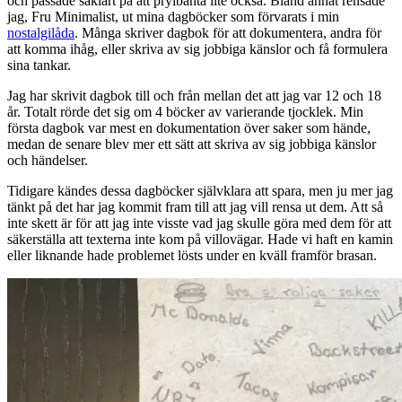
och passade såklart på att prylbanta lite också. Bland annat rensade
jag, Fru Minimalist, ut mina dagböcker som förvarats i min
nostalgilåda
. Många skriver dagbok för att dokumentera, andra för
att komma ihåg, eller skriva av sig jobbiga känslor och få formulera
sina tankar.
Jag har skrivit dagbok till och från mellan det att jag var 12 och 18
år. Totalt rörde det sig om 4 böcker av varierande tjocklek. Min
första dagbok var mest en dokumentation över saker som hände,
medan de senare blev mer ett sätt att skriva av sig jobbiga känslor
och händelser.
Tidigare kändes dessa dagböcker självklara att spara, men ju mer jag
tänkt på det har jag kommit fram till att jag vill rensa ut dem. Att så
inte skett är för att jag inte visste vad jag skulle göra med dem för att
säkerställa att texterna inte kom på villovägar. Hade vi haft en kamin
eller liknande hade problemet lösts under en kväll framför brasan.