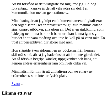
Att bli förstådd är det viktigaste för mig, tror jag. En hög
förväntan… kanske är det att vilja göra sin del. I en
kommunikation mellan generationer…
Min lösning är att jag köpt en dokumentkamera, digitaliserar
och organiserar. Det är fantastiskt roligt. Min mamma eldade
sina tonårsdagböcker, alla utom en. Det är en guldklimp, som
både jag och mina barn och barnbarn kan känna igen sig i,
hur det är att vara tonåring och inte ha koll på så värst mkt. En
tröst att persepktiven blir större med åren.
Hon slängde även sidorna i en av böckerna från hennes
skilsmässotid, åh så jag hade önskat att hon inte gjorde det.
Att få försöka begripa känslor, uppgivenhet och kaos, att
genom andras erfarenheter lära om livets olika val.
Minimalism för mig är att digitalisera och ge ett arv av
erfarenheter, som inte tar fysisk plats.
Svara
↓
Lämna ett svar