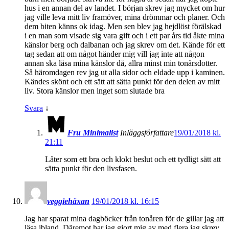
hus i en annan del av landet. I början skrev jag mycket om hur
jag ville leva mitt liv framöver, mina drömmar och planer. Och
dem biten känns ok idag. Men sen blev jag hejdlöst förälskad
i en man som visade sig vara gift och i ett par års tid åkte mina
känslor berg och dalbanan och jag skrev om det. Kände för ett
tag sedan att om något händer mig vill jag inte att någon
annan ska läsa mina känslor då, allra minst min tonårsdotter.
Så häromdagen rev jag ut alla sidor och eldade upp i kaminen.
Kändes skönt och ett sätt att sätta punkt för den delen av mitt
liv. Stora känslor men inget som slutade bra
Svara
↓
Fru Minimalist
Inläggsförfattare
19/01/2018 kl.
21:11
Låter som ett bra och klokt beslut och ett tydligt sätt att
sätta punkt för den livsfasen.
veggiehäxan
19/01/2018 kl. 16:15
Jag har sparat mina dagböcker från tonåren för de gillar jag att
läsa ibland. Däremot har jag gjort mig av med flera jag skrev