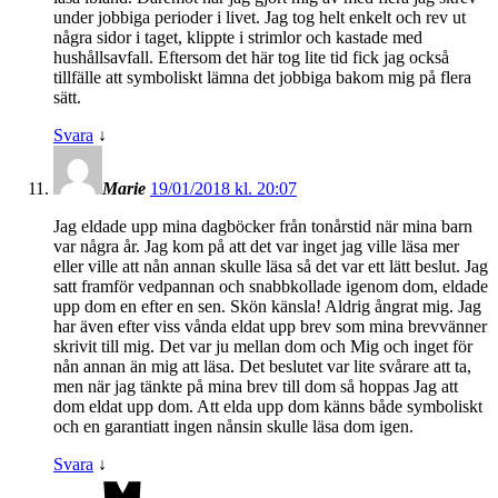
under jobbiga perioder i livet. Jag tog helt enkelt och rev ut
några sidor i taget, klippte i strimlor och kastade med
hushållsavfall. Eftersom det här tog lite tid fick jag också
tillfälle att symboliskt lämna det jobbiga bakom mig på flera
sätt.
Svara
↓
Marie
19/01/2018 kl. 20:07
Jag eldade upp mina dagböcker från tonårstid när mina barn
var några år. Jag kom på att det var inget jag ville läsa mer
eller ville att nån annan skulle läsa så det var ett lätt beslut. Jag
satt framför vedpannan och snabbkollade igenom dom, eldade
upp dom en efter en sen. Skön känsla! Aldrig ångrat mig. Jag
har även efter viss vånda eldat upp brev som mina brevvänner
skrivit till mig. Det var ju mellan dom och Mig och inget för
nån annan än mig att läsa. Det beslutet var lite svårare att ta,
men när jag tänkte på mina brev till dom så hoppas Jag att
dom eldat upp dom. Att elda upp dom känns både symboliskt
och en garantiatt ingen nånsin skulle läsa dom igen.
Svara
↓