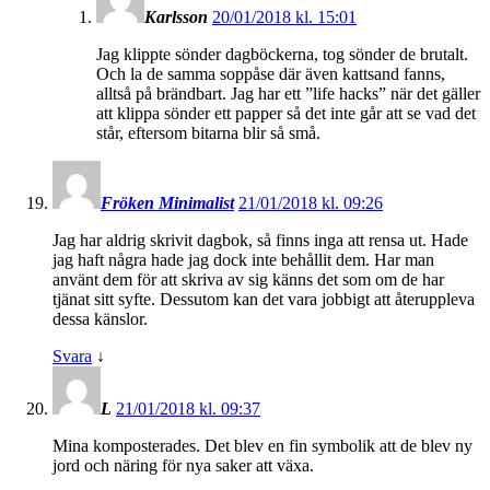
Karlsson
20/01/2018 kl. 15:01
Jag klippte sönder dagböckerna, tog sönder de brutalt.
Och la de samma soppåse där även kattsand fanns,
alltså på brändbart. Jag har ett ”life hacks” när det gäller
att klippa sönder ett papper så det inte går att se vad det
står, eftersom bitarna blir så små.
Fröken Minimalist
21/01/2018 kl. 09:26
Jag har aldrig skrivit dagbok, så finns inga att rensa ut. Hade
jag haft några hade jag dock inte behållit dem. Har man
använt dem för att skriva av sig känns det som om de har
tjänat sitt syfte. Dessutom kan det vara jobbigt att återuppleva
dessa känslor.
Svara
↓
L
21/01/2018 kl. 09:37
Mina komposterades. Det blev en fin symbolik att de blev ny
jord och näring för nya saker att växa.