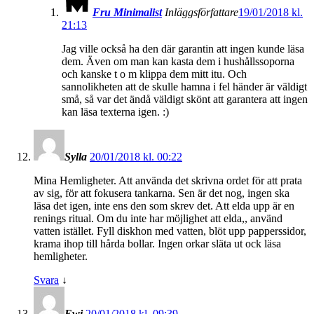
Fru Minimalist
Inläggsförfattare
19/01/2018 kl.
21:13
Jag ville också ha den där garantin att ingen kunde läsa
dem. Även om man kan kasta dem i hushållssoporna
och kanske t o m klippa dem mitt itu. Och
sannolikheten att de skulle hamna i fel händer är väldigt
små, så var det ändå väldigt skönt att garantera att ingen
kan läsa texterna igen. :)
Sylla
20/01/2018 kl. 00:22
Mina Hemligheter. Att använda det skrivna ordet för att prata
av sig, för att fokusera tankarna. Sen är det nog, ingen ska
läsa det igen, inte ens den som skrev det. Att elda upp är en
renings ritual. Om du inte har möjlighet att elda,, använd
vatten istället. Fyll diskhon med vatten, blöt upp papperssidor,
krama ihop till hårda bollar. Ingen orkar släta ut ock läsa
hemligheter.
Svara
↓
Ewi
20/01/2018 kl. 09:39