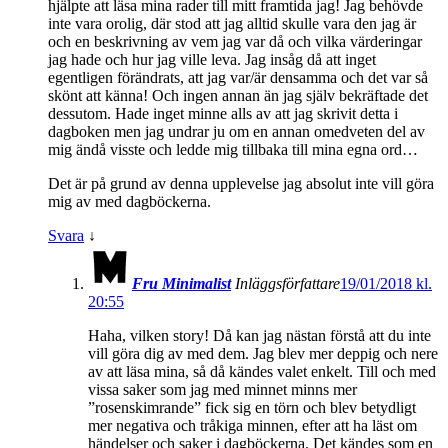
hjälpte att läsa mina rader till mitt framtida jag! Jag behövde
inte vara orolig, där stod att jag alltid skulle vara den jag är
och en beskrivning av vem jag var då och vilka värderingar
jag hade och hur jag ville leva. Jag insåg då att inget
egentligen förändrats, att jag var/är densamma och det var så
skönt att känna! Och ingen annan än jag själv bekräftade det
dessutom. Hade inget minne alls av att jag skrivit detta i
dagboken men jag undrar ju om en annan omedveten del av
mig ändå visste och ledde mig tillbaka till mina egna ord…
Det är på grund av denna upplevelse jag absolut inte vill göra
mig av med dagböckerna.
Svara
↓
Fru Minimalist
Inläggsförfattare
19/01/2018 kl.
20:55
Haha, vilken story! Då kan jag nästan förstå att du inte
vill göra dig av med dem. Jag blev mer deppig och nere
av att läsa mina, så då kändes valet enkelt. Till och med
vissa saker som jag med minnet minns mer
”rosenskimrande” fick sig en törn och blev betydligt
mer negativa och tråkiga minnen, efter att ha läst om
händelser och saker i dagböckerna. Det kändes som en