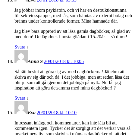
Jag jobbar inom psykiatrin, och vi har en destruktionstunna
för sekretesspapper, med lås, som hämtas av externt bolag och
bränns under kontrollerade former. Mina hamnade där.
Jag blev bara upprörd av att läsa gamla dagböcker, så glad av
med dem! De låg dock i nostalgilådan i 15-20år… så dumt!
Svara
↓
Anna S
20/01/2018 kl. 10:05
Så rätt beslut att göra sig av med dagböckerna! Jättebra att
skriva av sig där och då, i det jobbiga, men att sedan läsa det
blir ju som att gå igenom det jobbiga på nytt.. Nu får jag
inspiration att göra detsamma med mina dagböcker! ?
Svara
↓
Eva
20/01/2018 kl. 10:10
Intressant inlägg och kommentarer, kan inte låta bli att
kommentera igen. Tycker det är sorgligt att det verkar vara så
mycket negativt som skrivits i mångas dagböcker oh att det