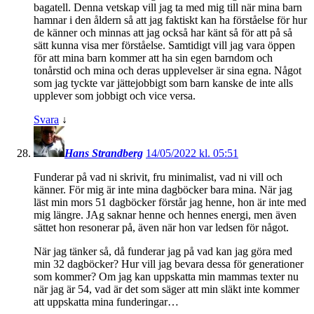
bagatell. Denna vetskap vill jag ta med mig till när mina barn
hamnar i den åldern så att jag faktiskt kan ha förståelse för hur
de känner och minnas att jag också har känt så för att på så
sätt kunna visa mer förståelse. Samtidigt vill jag vara öppen
för att mina barn kommer att ha sin egen barndom och
tonårstid och mina och deras upplevelser är sina egna. Något
som jag tyckte var jättejobbigt som barn kanske de inte alls
upplever som jobbigt och vice versa.
Svara
↓
Hans Strandberg
14/05/2022 kl. 05:51
Funderar på vad ni skrivit, fru minimalist, vad ni vill och
känner. För mig är inte mina dagböcker bara mina. När jag
läst min mors 51 dagböcker förstår jag henne, hon är inte med
mig längre. JAg saknar henne och hennes energi, men även
sättet hon resonerar på, även när hon var ledsen för något.
När jag tänker så, då funderar jag på vad kan jag göra med
min 32 dagböcker? Hur vill jag bevara dessa för generationer
som kommer? Om jag kan uppskatta min mammas texter nu
när jag är 54, vad är det som säger att min släkt inte kommer
att uppskatta mina funderingar…