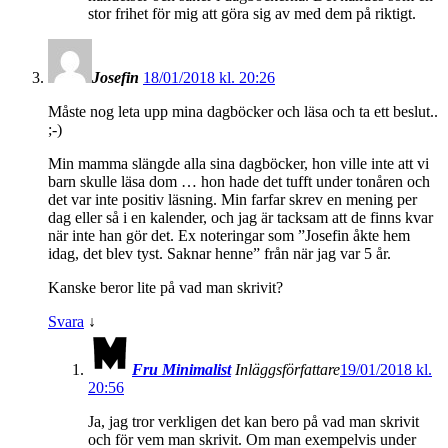
stor frihet för mig att göra sig av med dem på riktigt.
Josefin
18/01/2018 kl. 20:26
Måste nog leta upp mina dagböcker och läsa och ta ett beslut..
;-)
Min mamma slängde alla sina dagböcker, hon ville inte att vi
barn skulle läsa dom … hon hade det tufft under tonåren och
det var inte positiv läsning. Min farfar skrev en mening per
dag eller så i en kalender, och jag är tacksam att de finns kvar
när inte han gör det. Ex noteringar som ”Josefin åkte hem
idag, det blev tyst. Saknar henne” från när jag var 5 år.
Kanske beror lite på vad man skrivit?
Svara
↓
Fru Minimalist
Inläggsförfattare
19/01/2018 kl.
20:56
Ja, jag tror verkligen det kan bero på vad man skrivit
och för vem man skrivit. Om man exempelvis under