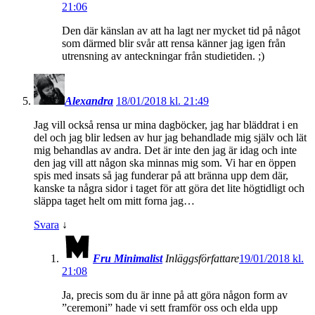
21:06
Den där känslan av att ha lagt ner mycket tid på något
som därmed blir svår att rensa känner jag igen från
utrensning av anteckningar från studietiden. ;)
Alexandra
18/01/2018 kl. 21:49
Jag vill också rensa ur mina dagböcker, jag har bläddrat i en
del och jag blir ledsen av hur jag behandlade mig själv och lät
mig behandlas av andra. Det är inte den jag är idag och inte
den jag vill att någon ska minnas mig som. Vi har en öppen
spis med insats så jag funderar på att bränna upp dem där,
kanske ta några sidor i taget för att göra det lite högtidligt och
släppa taget helt om mitt forna jag…
Svara
↓
Fru Minimalist
Inläggsförfattare
19/01/2018 kl.
21:08
Ja, precis som du är inne på att göra någon form av
”ceremoni” hade vi sett framför oss och elda upp