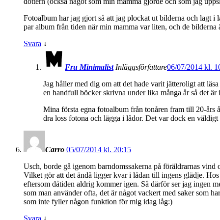
dottern (också något som min mamma gjorde och som jag uppskatt
Fotoalbum har jag gjort så att jag plockat ut bilderna och lagt i
par album från tiden när min mamma var liten, och de bilderna ä
Svara
↓
Fru Minimalist
Inläggsförfattare
06/07/2014 kl. 1
Jag håller med dig om att det hade varit jätteroligt att läs
en handfull böcker skrivna under lika många år så det är in
Mina första egna fotoalbum från tonåren fram till 20-års 
dra loss fotona och lägga i lådor. Det var dock en väldig
Carro
05/07/2014 kl. 20:15
Usch, borde gå igenom barndomssakerna på föräldrarnas vind och 
Vilket gör att det ändå ligger kvar i lådan till ingens glädje. H
eftersom dåtiden aldrig kommer igen. Så därför ser jag ingen m
som man använder ofta, det är något vackert med saker som har 
som inte fyller någon funktion för mig idag låg:)
Svara
↓