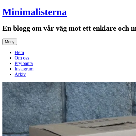
Hoppa
Minimalisterna
till
innehåll
En blogg om vår väg mot ett enklare och 
Meny
Hem
Om oss
Prylbanta
Instagram
Arkiv