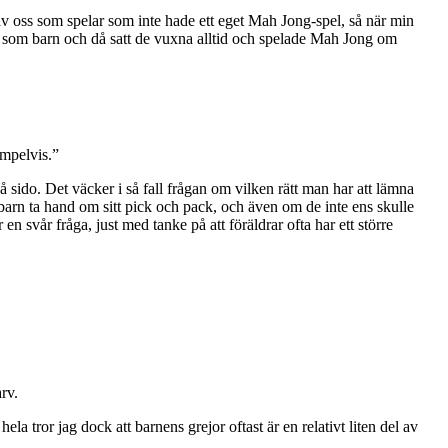
 av oss som spelar som inte hade ett eget Mah Jong-spel, så när min
e som barn och då satt de vuxna alltid och spelade Mah Jong om
empelvis.”
å sido. Det väcker i så fall frågan om vilken rätt man har att lämna
 barn ta hand om sitt pick och pack, och även om de inte ens skulle
 svår fråga, just med tanke på att föräldrar ofta har ett större
rv.
la tror jag dock att barnens grejor oftast är en relativt liten del av