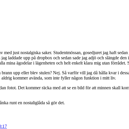
 av med just nostalgiska saker. Studentmössan, gosedjuret jag haft seda
som jag laddade upp på dropbox och sedan sade jag adjö och slängde den i
d alla mina ägodelar i lägenheten och helt enkelt klara mig utan förrådet. 
åda brann upp eller blev stulen? Nej. Så varför vill jag då hålla kvar i d
h aldrig kommer avända, som inte fyller någon funktion i mitt liv.
ar sedan fotot. Det kommer räcka med att se en bild för att minnen skall
ånka runt en nostaliglåda så gör det.
0:17