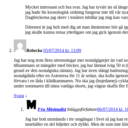
Mycket intressant och bra svar. Jag har tyvärr än så läng
jag hade fin kronologisk ordning fungerar inte till vår n
Dagböckerna jag skrev i tonåren inbillar jag mig kan vara
Däremot är jag helt med dig att man åtminstone bör gå ige
jag skulle kunna rensa ytterligare om jag gick igenom den 
Rebecka
05/07/2014 kl. 13:09
Jag har nog trots flera utrensningar mer nostalgigrejer än vad 
tillsammans ut mängder med böcker, jag har lämnat iväg 50 st (f
grund av den nostalgiska räntan). Jag har även slängt badrumsgr
nostalgilåda efter en Asienresa för 11 år sedan, ska kolla igeno
förvara i en låda i klädkammaren. Nu ska jag (hujedamej) cykla
under sommaren till mina vanliga shorts, jag vägrar skaffa fler 
Svara
↓
Fru Minimalist
Inläggsförfattare
06/07/2014 kl. 1
Jag har bott utomlands i tre omgångar i livet så jag kan r
innehåller en del biljetter och dylikt. Men de som inte kli