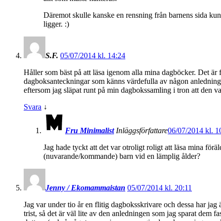
Däremot skulle kanske en rensning från barnens sida kunn
ligger. :)
S.F.
05/07/2014 kl. 14:24
Håller som bäst på att läsa igenom alla mina dagböcker. Det är 
dagboksanteckningar som känns värdefulla av någon anledning, all
eftersom jag släpat runt på min dagbokssamling i tron att den va
Svara
↓
Fru Minimalist
Inläggsförfattare
06/07/2014 kl. 1
Jag hade tyckt att det var otroligt roligt att läsa mina f
(nuvarande/kommande) barn vid en lämplig ålder?
Jenny / Ekomammaistan
05/07/2014 kl. 20:11
Jag var under tio år en flitig dagboksskrivare och dessa har ja
trist, så det är väl lite av den anledningen som jag sparat dem f