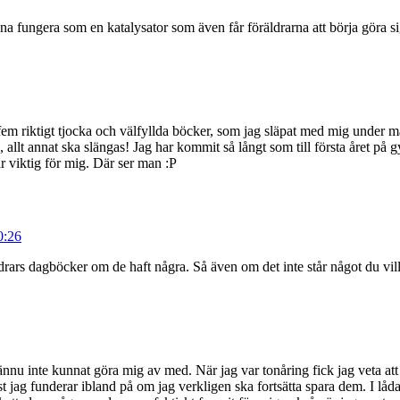
a fungera som en katalysator som även får föräldrarna att börja göra s
fem riktigt tjocka och välfyllda böcker, som jag släpat med mig under må
t annat ska slängas! Jag har kommit så långt som till första året på gy
r viktig för mig. Där ser man :P
0:26
öräldrars dagböcker om de haft några. Så även om det inte står något du v
g ännu inte kunnat göra mig av med. När jag var tonåring fick jag veta 
ast jag funderar ibland på om jag verkligen ska fortsätta spara dem. I lå