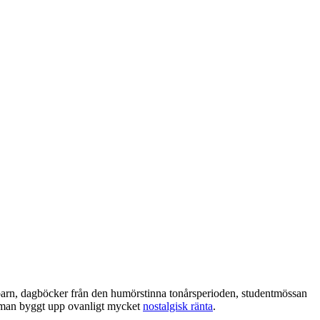
barn, dagböcker från den humörstinna tonårsperioden, studentmössan
är man byggt upp ovanligt mycket
nostalgisk ränta
.