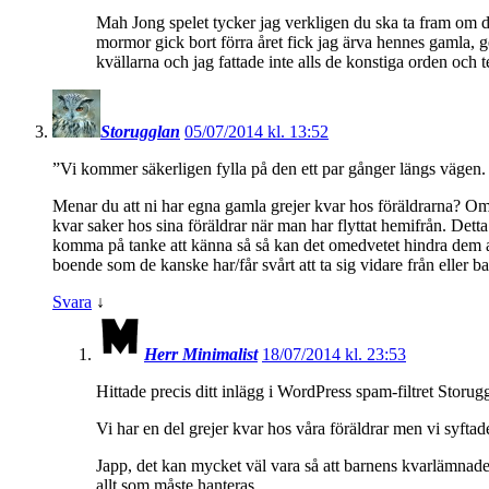
Mah Jong spelet tycker jag verkligen du ska ta fram om du
mormor gick bort förra året fick jag ärva hennes gamla,
kvällarna och jag fattade inte alls de konstiga orden och 
Storugglan
05/07/2014 kl. 13:52
”Vi kommer säkerligen fylla på den ett par gånger längs vägen
Menar du att ni har egna gamla grejer kvar hos föräldrarna? Om de
kvar saker hos sina föräldrar när man har flyttat hemifrån. Dett
komma på tanke att känna så så kan det omedvetet hindra dem att 
boende som de kanske har/får svårt att ta sig vidare från eller b
Svara
↓
Herr Minimalist
18/07/2014 kl. 23:53
Hittade precis ditt inlägg i WordPress spam-filtret Storugg
Vi har en del grejer kvar hos våra föräldrar men vi syftad
Japp, det kan mycket väl vara så att barnens kvarlämnade sa
allt som måste hanteras.