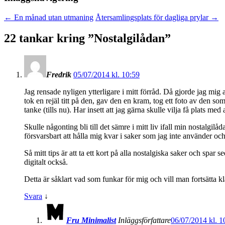
←
En månad utan utmaning
Återsamlingsplats för dagliga prylar
→
22 tankar kring ”
Nostalgilådan
”
Fredrik
05/07/2014 kl. 10:59
Jag rensade nyligen ytterligare i mitt förråd. Då gjorde jag mig
tok en rejäl titt på den, gav den en kram, tog ett foto av den 
tanke (tills nu). Har insett att jag gärna skulle vilja få plats me
Skulle någonting bli till det sämre i mitt liv ifall min nostalgil
försvarsbart att hålla mig kvar i saker som jag inte använder oc
Så mitt tips är att ta ett kort på alla nostalgiska saker och sp
digitalt också.
Detta är såklart vad som funkar för mig och vill man fortsätta kl
Svara
↓
Fru Minimalist
Inläggsförfattare
06/07/2014 kl. 1