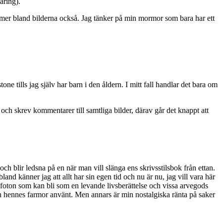
åring).
ite mer bland bilderna också. Jag tänker på min mormor som bara har ett
one tills jag själv har barn i den åldern. I mitt fall handlar det bara om
och skrev kommentarer till samtliga bilder, därav går det knappt att
 blir ledsna på en när man vill slänga ens skrivsstilsbok från ettan.
and känner jag att allt har sin egen tid och nu är nu, jag vill vara här
foton som kan bli som en levande livsberättelse och vissa arvegods
h hennes farmor använt. Men annars är min nostalgiska ränta på saker