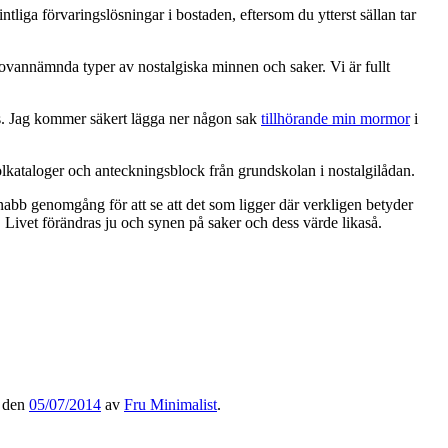
tliga förvaringslösningar i bostaden, eftersom du ytterst sällan tar
på ovannämnda typer av nostalgiska minnen och saker. Vi är fullt
s. Jag kommer säkert lägga ner någon sak
tillhörande min mormor
i
lkataloger och anteckningsblock från grundskolan i nostalgilådan.
snabb genomgång för att se att det som ligger där verkligen betyder
t. Livet förändras ju och synen på saker och dess värde likaså.
den
05/07/2014
av
Fru Minimalist
.