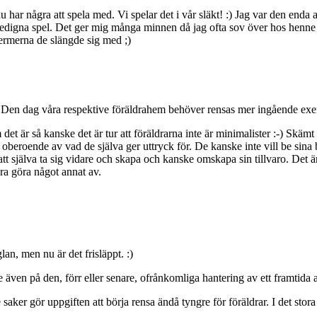
 har några att spela med. Vi spelar det i vår släkt! :) Jag var den enda
 gedigna spel. Det ger mig många minnen då jag ofta sov över hos henn
termerna de slängde sig med ;)
. Den dag våra respektive föräldrahem behöver rensas mer ingående ex
t är så kanske det är tur att föräldrarna inte är minimalister :-) Skämt 
a oberoende av vad de själva ger uttryck för. De kanske inte vill be sina
själva ta sig vidare och skapa och kanske omskapa sin tillvaro. Det är en
ara göra något annat av.
lan, men nu är det frisläppt. :)
e även på den, förr eller senare, ofrånkomliga hantering av ett framtida a
ker gör uppgiften att börja rensa ändå tyngre för föräldrar. I det stora he