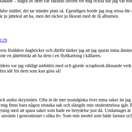
ade – några av dem var faktiskt favorit för mig också när jag var ton
 lådor istället, det tar mindre plats så. Egentligen borde jag nog rensa l
r ju jättekul att ha, men det räcker ju liksom med de få albumen.
0:29
a ens förälders dagböcker och därför tänker jag att jag sparar mina åtminst
te en jättebörda att ha dem i en flyttkartong i källaren.
åldern var jag väldigt ambitiös med och gjorde scrapbook-liknande verk 
t bra idé för dem som kan göra så!
andra skrymslen. Ofta är de mer nostalgiska över mina saker än jag och
os mig finns bara någon enstaka sak och slängde min studentmössa igår. Ibl
ening med att spara saker som hade en betydelse just då. Undantaget är 
använts i generationer i olika liv. Som min mortel som både farmor oc