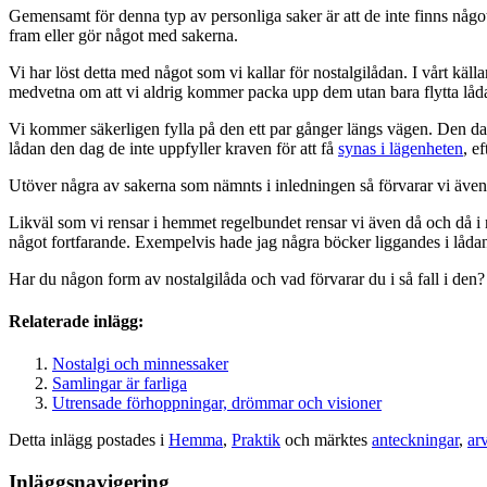
Gemensamt för denna typ av personliga saker är att de inte finns något 
fram eller gör något med sakerna.
Vi har löst detta med något som vi kallar för nostalgilådan. I vårt käl
medvetna om att vi aldrig kommer packa upp dem utan bara flytta lådan 
Vi kommer säkerligen fylla på den ett par gånger längs vägen. Den d
lådan den dag de inte uppfyller kraven för att få
synas i lägenheten
, e
Utöver några av sakerna som nämnts i inledningen så förvarar vi även
Likväl som vi rensar i hemmet regelbundet rensar vi även då och då i n
något fortfarande. Exempelvis hade jag några böcker liggandes i lådan e
Har du någon form av nostalgilåda och vad förvarar du i så fall i den?
Relaterade inlägg:
Nostalgi och minnessaker
Samlingar är farliga
Utrensade förhoppningar, drömmar och visioner
Detta inlägg postades i
Hemma
,
Praktik
och märktes
anteckningar
,
ar
Inläggsnavigering