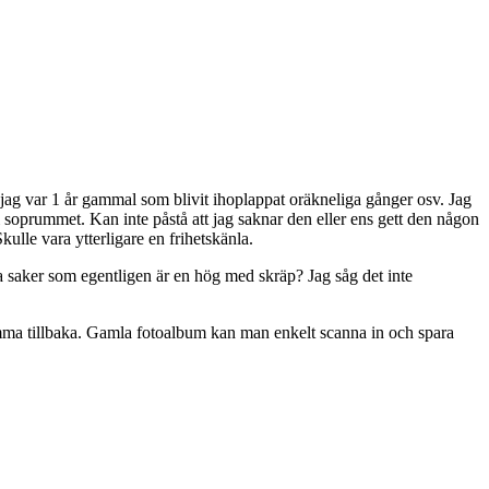
n jag var 1 år gammal som blivit ihoplappat oräkneliga gånger osv. Jag
 soprummet. Kan inte påstå att jag saknar den eller ens gett den någon
Skulle vara ytterligare en frihetskänla.
essa saker som egentligen är en hög med skräp? Jag såg det inte
 komma tillbaka. Gamla fotoalbum kan man enkelt scanna in och spara