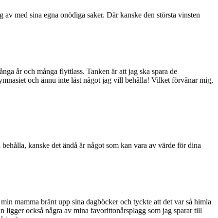
ig av med sina egna onödiga saker. Där kanske den största vinsten
nga år och många flyttlass. Tanken är att jag ska spara de
mnasiet och ännu inte läst något jag vill behålla! Vilket förvånar mig,
ill behålla, kanske det ändå är något som kan vara av värde för dina
att min mamma bränt upp sina dagböcker och tyckte att det var så himla
dan ligger också några av mina favorittonårsplagg som jag sparar till