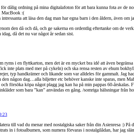
e för dålig ordning på mina digitalafoton för att bara kunna fota av de 
ya MacBook :(
 intressanta att läsa den dag man har egna barn i den åldern, även om ja
nom den då och då, och ge sakerna en ordentlig eftertanke om de verklige
idag, då det nu var något år sedan sist.
som ryms i en flyttkarton, men det är en mycket bra idé att även begrän
ick inte plats med mer på cykeln) och ska rensa resten av ehum bokhyll
ejer, typ handkrämer och likande som var alldeles för gammalt. Jag hade 
m den någon dag…alla biljetter etc behöver kanske inte sparas, men Mah 
 och försöka köpa något plagg jag kan ha på min pappas 60-årskalas. F
finkläder som bara ”kan” användas en gång. /somriga hälsningar från hon 
0:23
elatera till vad du menar med nostalgiska saker från din Asienresa :) På
strats in i fotoalbumen, som numera förvaras i nostalgilådan, har jag slän