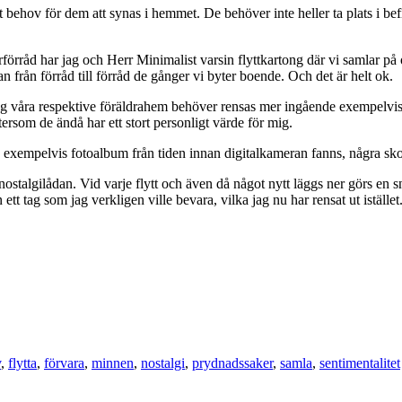
behov för dem att synas i hemmet. De behöver inte heller ta plats i befin
larförråd har jag och Herr Minimalist varsin flyttkartong där vi samlar 
från förråd till förråd de gånger vi byter boende. Och det är helt ok.
ag våra respektive föräldrahem behöver rensas mer ingående exempelvi
ftersom de ändå har ett stort personligt värde för mig.
 exempelvis fotoalbum från tiden innan digitalkameran fanns, några sko
ostalgilådan. Vid varje flytt och även då något nytt läggs ner görs en 
tt tag som jag verkligen ville bevara, vilka jag nu har rensat ut iställe
v
,
flytta
,
förvara
,
minnen
,
nostalgi
,
prydnadssaker
,
samla
,
sentimentalitet