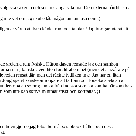
nostalgiska sakerna och sedan slänga sakerna. Den externa hårddisk där
g inte vet om jag skulle låta någon annan läsa dem :)
n är värda att bara kånka runt och ta plats! Jag tror garanterat att
sa de grejerna rent fysiskt. Häromdagen rensade jag och sambon
orna snart, kanske även lite i föräldrahemmet (men det är svårare på
redan rensat där, men det räckte tydligen inte. Jag har en liten
Jong-spelet kanske är roligare att ta fram och försöka spela än att
underar på en somrig tunika från Indiska som jag kan ha när som helst
som inte kan skriva minimalistiskt och kortfattat. ;)
 den tiden gjorde jag fotoalbum åt scrapbook-hållet, och dessa
gt.