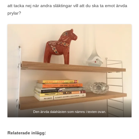
att tacka nej när andra släktingar vill att du ska ta emot ärvda
prylar?
Den ärvda dalahästen som nämns i texten ovan.
Relaterade inlägg: