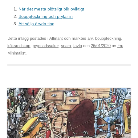
När det mesta plötsligt blir oviktigt
Bouppteckning och prylar in
Att sälja ärvda ting
Detta inlägg postades i
Allmänt
och märktes
arv
,
bouppteckning
,
köksredskap
,
prydnadssaker
,
spara
,
tavla
den
26/01/2020
av
Fru
Minimalist
.