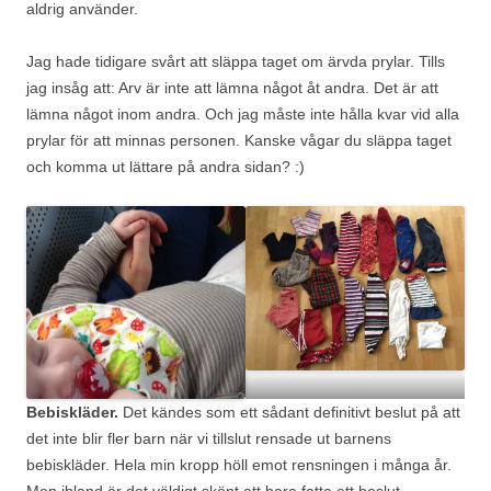
aldrig använder.
Jag hade tidigare svårt att släppa taget om ärvda prylar. Tills
jag insåg att: Arv är inte att lämna något åt andra. Det är att
lämna något inom andra. Och jag måste inte hålla kvar vid alla
prylar för att minnas personen. Kanske vågar du släppa taget
och komma ut lättare på andra sidan? :)
Bebiskläder.
Det kändes som ett sådant definitivt beslut på att
det inte blir fler barn när vi tillslut rensade ut barnens
bebiskläder. Hela min kropp höll emot rensningen i många år.
Men ibland är det väldigt skönt att bara fatta ett beslut,