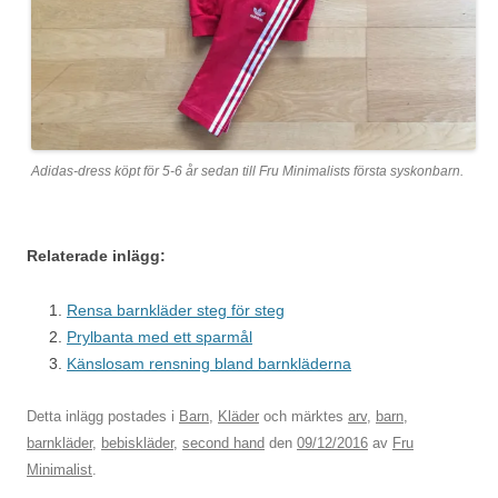
Adidas-dress köpt för 5-6 år sedan till Fru Minimalists första syskonbarn.
Relaterade inlägg:
Rensa barnkläder steg för steg
Prylbanta med ett sparmål
Känslosam rensning bland barnkläderna
Detta inlägg postades i
Barn
,
Kläder
och märktes
arv
,
barn
,
barnkläder
,
bebiskläder
,
second hand
den
09/12/2016
av
Fru
Minimalist
.