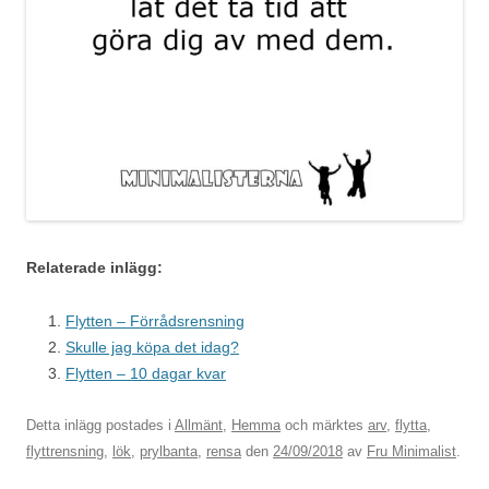
Relaterade inlägg:
Flytten – Förrådsrensning
Skulle jag köpa det idag?
Flytten – 10 dagar kvar
Detta inlägg postades i
Allmänt
,
Hemma
och märktes
arv
,
flytta
,
flyttrensning
,
lök
,
prylbanta
,
rensa
den
24/09/2018
av
Fru Minimalist
.