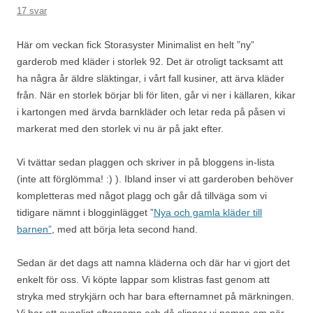
17 svar
Här om veckan fick Storasyster Minimalist en helt ”ny”
garderob med kläder i storlek 92. Det är otroligt tacksamt att
ha några år äldre släktingar, i vårt fall kusiner, att ärva kläder
från. När en storlek börjar bli för liten, går vi ner i källaren, kikar
i kartongen med ärvda barnkläder och letar reda på påsen vi
markerat med den storlek vi nu är på jakt efter.
Vi tvättar sedan plaggen och skriver in på bloggens in-lista
(inte att förglömma! :) ). Ibland inser vi att garderoben behöver
kompletteras med något plagg och går då tillväga som vi
tidigare nämnt i blogginlägget ”
Nya och gamla kläder till
barnen”
, med att börja leta second hand.
Sedan är det dags att namna kläderna och där har vi gjort det
enkelt för oss. Vi köpte lappar som klistras fast genom att
stryka med strykjärn och har bara efternamnet på märkningen.
Vi har ett ovanligt efternamn och då slipper vi namna om när