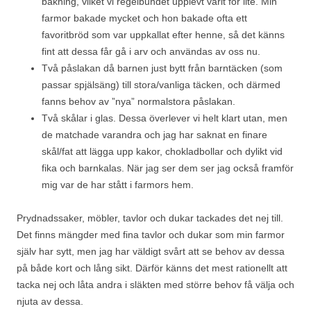
bakning, vilket vi regelbundet upplevt varit för lite. Min
farmor bakade mycket och hon bakade ofta ett
favoritbröd som var uppkallat efter henne, så det känns
fint att dessa får gå i arv och användas av oss nu.
Två påslakan då barnen just bytt från barntäcken (som
passar spjälsäng) till stora/vanliga täcken, och därmed
fanns behov av ”nya” normalstora påslakan.
Två skålar i glas. Dessa överlever vi helt klart utan, men
de matchade varandra och jag har saknat en finare
skål/fat att lägga upp kakor, chokladbollar och dylikt vid
fika och barnkalas. När jag ser dem ser jag också framför
mig var de har stått i farmors hem.
Prydnadssaker, möbler, tavlor och dukar tackades det nej till.
Det finns mängder med fina tavlor och dukar som min farmor
själv har sytt, men jag har väldigt svårt att se behov av dessa
på både kort och lång sikt. Därför känns det mest rationellt att
tacka nej och låta andra i släkten med större behov få välja och
njuta av dessa.