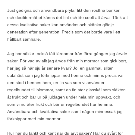
Just gedigna och användbara prylar likt den rostfria bunken
och decilitermåttet känns det fint och lite coolt att ärva. Tänk att
dessa kvalitativa saker kan användas och skänka glädje
generation efter generation. Precis som det borde vara i ett
hållbart samhälle.
Jag har såklart också fått lärdomar från förra gången jag ärvde
saker. För vad av allt jag ärvde från min mormor som gick bort,
har jag så här sju år senare kvar? Jo, en gammal, sliten
dalahäst som jag förknippar med henne och minns precis var
den stod i hennes hem, en fin vas som vi använder
regelbundet till blommor, samt en fin stor glasskål som släkten
åt frukt och bär ur på juldagen under hela min uppväxt, och
som vi nu äter frukt och bär ur regelbundet här hemma.
Användbara och kvalitativa saker samt någon minnessak jag
förknippar med min mormor.
Hur har du tänkt och känt när du ärvt saker? Har du svårt för