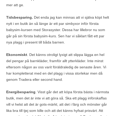
mer att ge.
Tidsbesparing.
Det enda jag kan minnas att vi själva köpt helt
nytt i en butik än så länge är ett par simbyxor inför första
babysim-kursen med Storasyster. Dessa har lillebror nu som
går på sin första babysim-kurs. Sen har vi såklart fått ett par
nya plagg i present till båda barnen.
Ekonomiskt
. Det känns otroligt lyxigt att slippa lägga en hel
del pengar på barnkläder, framför allt ytterkläder. Inte minst
eftersom någon av oss varit föräldraledig de senaste åren. Vi
har kompletterat med en del plagg i vissa storlekar men då
genom Tradera eller second hand.
Energibesparing
. Visst går det att köpa första bästa i närmsta
butik, men det är inte vi att göra så. Ska ett plagg införskaffas
vill vi helst att det är gots-märkt, att det i färg och mönster går
lika bra till tjej som kille och att det känns hyfsat prisvärt. Att