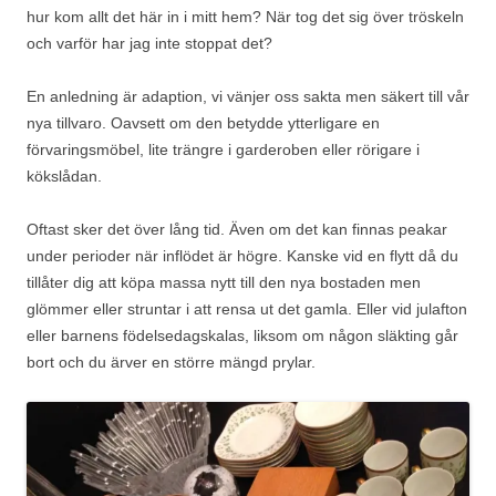
hur kom allt det här in i mitt hem? När tog det sig över tröskeln
och varför har jag inte stoppat det?
En anledning är adaption, vi vänjer oss sakta men säkert till vår
nya tillvaro. Oavsett om den betydde ytterligare en
förvaringsmöbel, lite trängre i garderoben eller rörigare i
kökslådan.
Oftast sker det över lång tid. Även om det kan finnas peakar
under perioder när inflödet är högre. Kanske vid en flytt då du
tillåter dig att köpa massa nytt till den nya bostaden men
glömmer eller struntar i att rensa ut det gamla. Eller vid julafton
eller barnens födelsedagskalas, liksom om någon släkting går
bort och du ärver en större mängd prylar.