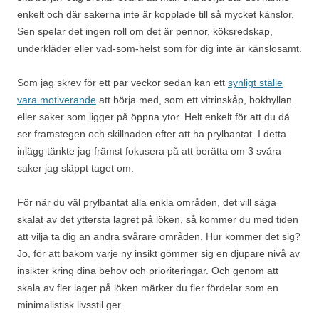
enkelt och där sakerna inte är kopplade till så mycket känslor.
Sen spelar det ingen roll om det är pennor, köksredskap,
underkläder eller vad-som-helst som för dig inte är känslosamt.
Som jag skrev för ett par veckor sedan kan ett
synligt ställe
vara motiverande
att börja med, som ett vitrinskåp, bokhyllan
eller saker som ligger på öppna ytor. Helt enkelt för att du då
ser framstegen och skillnaden efter att ha prylbantat. I detta
inlägg tänkte jag främst fokusera på att berätta om 3 svåra
saker jag släppt taget om.
För när du väl prylbantat alla enkla områden, det vill säga
skalat av det yttersta lagret på löken, så kommer du med tiden
att vilja ta dig an andra svårare områden. Hur kommer det sig?
Jo, för att bakom varje ny insikt gömmer sig en djupare nivå av
insikter kring dina behov och prioriteringar. Och genom att
skala av fler lager på löken märker du fler fördelar som en
minimalistisk livsstil ger.