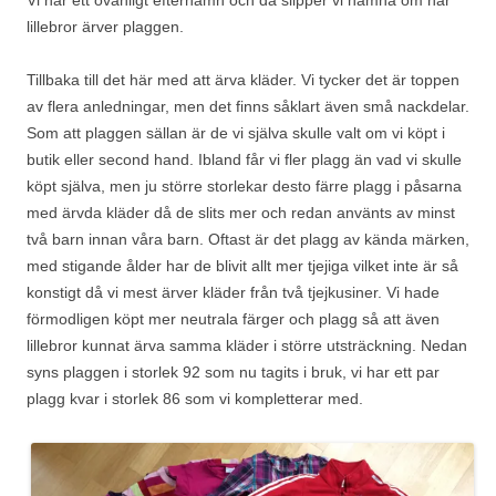
lillebror ärver plaggen.
Tillbaka till det här med att ärva kläder. Vi tycker det är toppen
av flera anledningar, men det finns såklart även små nackdelar.
Som att plaggen sällan är de vi själva skulle valt om vi köpt i
butik eller second hand. Ibland får vi fler plagg än vad vi skulle
köpt själva, men ju större storlekar desto färre plagg i påsarna
med ärvda kläder då de slits mer och redan använts av minst
två barn innan våra barn. Oftast är det plagg av kända märken,
med stigande ålder har de blivit allt mer tjejiga vilket inte är så
konstigt då vi mest ärver kläder från två tjejkusiner. Vi hade
förmodligen köpt mer neutrala färger och plagg så att även
lillebror kunnat ärva samma kläder i större utsträckning. Nedan
syns plaggen i storlek 92 som nu tagits i bruk, vi har ett par
plagg kvar i storlek 86 som vi kompletterar med.