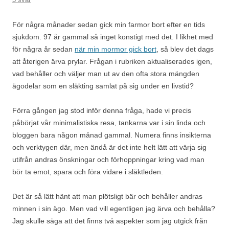
För några månader sedan gick min farmor bort efter en tids
sjukdom. 97 år gammal så inget konstigt med det. I likhet med
för några år sedan
när min mormor gick bort
, så blev det dags
att återigen ärva prylar. Frågan i rubriken aktualiserades igen,
vad behåller och väljer man ut av den ofta stora mängden
ägodelar som en släkting samlat på sig under en livstid?
Förra gången jag stod inför denna fråga, hade vi precis
påbörjat vår minimalistiska resa, tankarna var i sin linda och
bloggen bara någon månad gammal. Numera finns insikterna
och verktygen där, men ändå är det inte helt lätt att värja sig
utifrån andras önskningar och förhoppningar kring vad man
bör ta emot, spara och föra vidare i släktleden.
Det är så lätt hänt att man plötsligt bär och behåller andras
minnen i sin ägo. Men vad vill egentligen jag ärva och behålla?
Jag skulle säga att det finns två aspekter som jag utgick från