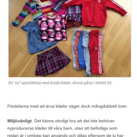
En ”ny” uppsättning med ärvda kläder, denna gång i storlek 92.
Fördelarna med att ärva kläder väger dock mångdubbelt över:
Miljövänligt
. Det känns otroligt bra att det inte behöver
nyproduceras kläder till våra barn, utan att befintliga som
redan är i omlopp kan används och slitas eftersom de ju har