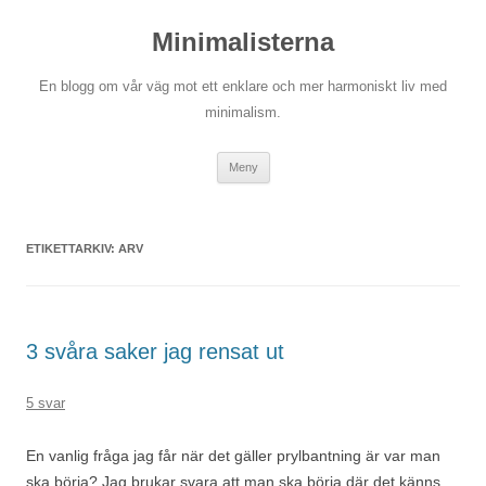
Hoppa
till
Minimalisterna
innehåll
En blogg om vår väg mot ett enklare och mer harmoniskt liv med
minimalism.
Meny
ETIKETTARKIV:
ARV
3 svåra saker jag rensat ut
5 svar
En vanlig fråga jag får när det gäller prylbantning är var man
ska börja? Jag brukar svara att man ska börja där det känns