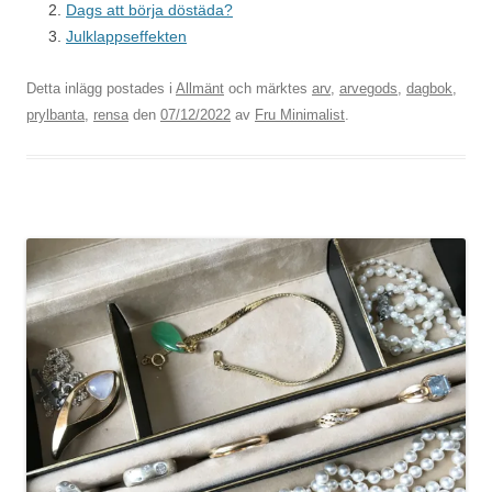
Dags att börja döstäda?
Julklappseffekten
Detta inlägg postades i
Allmänt
och märktes
arv
,
arvegods
,
dagbok
,
prylbanta
,
rensa
den
07/12/2022
av
Fru Minimalist
.