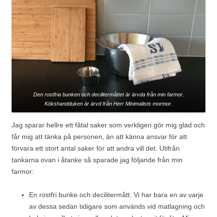
Den rostfria bunken och decilitermåttet är ärvda från min farmor.
Kökshandduken är ärvd från Herr Minimalists mormor.
Jag sparar hellre ett fåtal saker som verkligen gör mig glad och
får mig att tänka på personen, än att känna ansvar för att
förvara ett stort antal saker för att andra vill det. Utifrån
tankarna ovan i åtanke så sparade jag följande från min
farmor:
En rostfri bunke och decilitermått. Vi har bara en av varje
av dessa sedan tidigare som används vid matlagning och