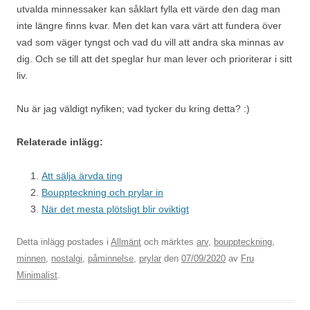
utvalda minnessaker kan såklart fylla ett värde den dag man
inte längre finns kvar. Men det kan vara värt att fundera över
vad som väger tyngst och vad du vill att andra ska minnas av
dig. Och se till att det speglar hur man lever och prioriterar i sitt
liv.
Nu är jag väldigt nyfiken; vad tycker du kring detta? :)
Relaterade inlägg:
Att sälja ärvda ting
Bouppteckning och prylar in
När det mesta plötsligt blir oviktigt
Detta inlägg postades i
Allmänt
och märktes
arv
,
bouppteckning
,
minnen
,
nostalgi
,
påminnelse
,
prylar
den
07/09/2020
av
Fru
Minimalist
.