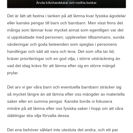
Ärvda kökshanddukar och rostfria bunkar.
Det är lätt att fastna i tanken på att lämna kvar fysiska ägodelar
eller kanske pengar till barn och barnbarn. Men visst finns det
många som lämnar kvar mycket annat som egentligen var det
vi uppskattade med personen; upplevelser tillsammans, sunda
värderingar och goda beteenden som speglas i personens
handlingar och sätt att vara och leva. Det som ofta tar tid,
kräver prioriteringar och en god vilja, i större utsträckning än
vad det idag krävs för att lämna efter sig en större mängd
prylar.
Det arv vi ger våra barn och eventuella barnbarn sträcker sig
så mycket längre än att lämna efter oss mängder av materiella
saker eller en summa pengar. Kanske borde vi fokusera
mindre på att lämna efter oss fysiska saker i hopp om att våra
släktingar ska vilja förvalta dessa.
Det ena behöver såklart inte utesluta det andra, och ett par