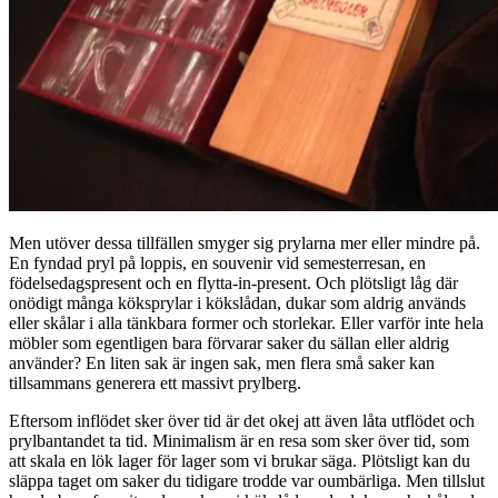
Men utöver dessa tillfällen smyger sig prylarna mer eller mindre på.
En fyndad pryl på loppis, en souvenir vid semesterresan, en
födelsedagspresent och en flytta-in-present. Och plötsligt låg där
onödigt många köksprylar i kökslådan, dukar som aldrig används
eller skålar i alla tänkbara former och storlekar. Eller varför inte hela
möbler som egentligen bara förvarar saker du sällan eller aldrig
använder? En liten sak är ingen sak, men flera små saker kan
tillsammans generera ett massivt prylberg.
Eftersom inflödet sker över tid är det okej att även låta utflödet och
prylbantandet ta tid. Minimalism är en resa som sker över tid, som
att skala en lök lager för lager som vi brukar säga. Plötsligt kan du
släppa taget om saker du tidigare trodde var oumbärliga. Men tillslut