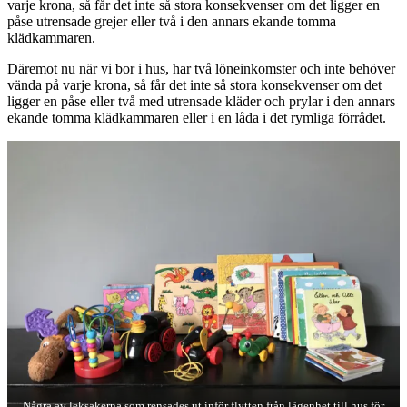
varje krona, så får det inte så stora konsekvenser om det ligger en
påse utrensade grejer eller två i den annars ekande tomma
klädkammaren.
Däremot nu när vi bor i hus, har två löneinkomster och inte behöver
vända på varje krona, så får det inte så stora konsekvenser om det
ligger en påse eller två med utrensade kläder och prylar i den annars
ekande tomma klädkammaren eller i en låda i det rymliga förrådet.
Några av leksakerna som rensades ut inför flytten från lägenhet till hus för