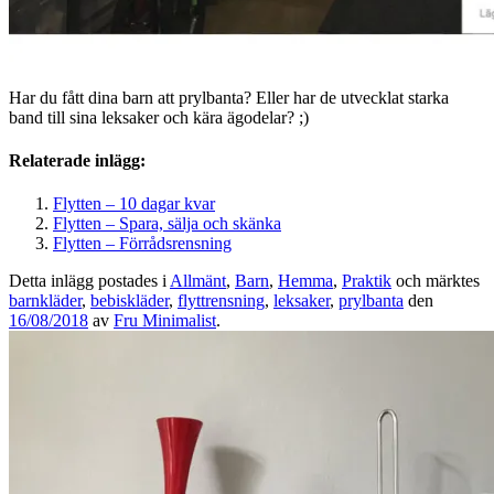
Har du fått dina barn att prylbanta? Eller har de utvecklat starka
band till sina leksaker och kära ägodelar? ;)
Relaterade inlägg:
Flytten – 10 dagar kvar
Flytten – Spara, sälja och skänka
Flytten – Förrådsrensning
Detta inlägg postades i
Allmänt
,
Barn
,
Hemma
,
Praktik
och märktes
barnkläder
,
bebiskläder
,
flyttrensning
,
leksaker
,
prylbanta
den
16/08/2018
av
Fru Minimalist
.