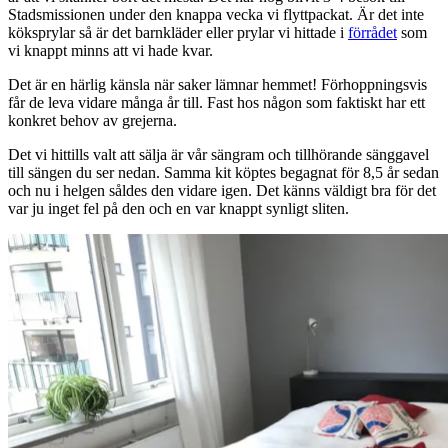
Stadsmissionen under den knappa vecka vi flyttpackat. Är det inte
köksprylar så är det barnkläder eller prylar vi hittade i
förrådet
som
vi knappt minns att vi hade kvar.
Det är en härlig känsla när saker lämnar hemmet! Förhoppningsvis
får de leva vidare många år till. Fast hos någon som faktiskt har ett
konkret behov av grejerna.
Det vi hittills valt att sälja är vår sängram och tillhörande sänggavel
till sängen du ser nedan. Samma kit köptes begagnat för 8,5 år sedan
och nu i helgen såldes den vidare igen. Det känns väldigt bra för det
var ju inget fel på den och en var knappt synligt sliten.