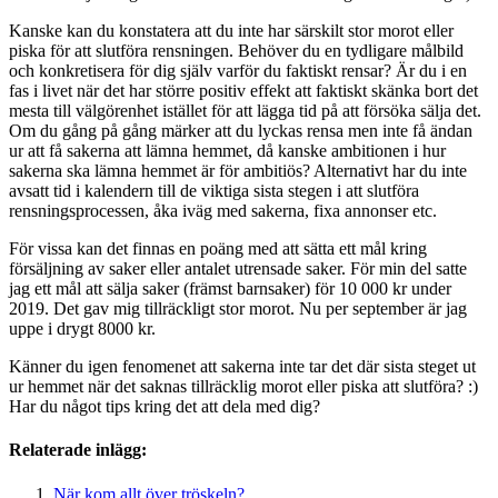
Kanske kan du konstatera att du inte har särskilt stor morot eller
piska för att slutföra rensningen. Behöver du en tydligare målbild
och konkretisera för dig själv varför du faktiskt rensar? Är du i en
fas i livet när det har större positiv effekt att faktiskt skänka bort det
mesta till välgörenhet istället för att lägga tid på att försöka sälja det.
Om du gång på gång märker att du lyckas rensa men inte få ändan
ur att få sakerna att lämna hemmet, då kanske ambitionen i hur
sakerna ska lämna hemmet är för ambitiös? Alternativt har du inte
avsatt tid i kalendern till de viktiga sista stegen i att slutföra
rensningsprocessen, åka iväg med sakerna, fixa annonser etc.
För vissa kan det finnas en poäng med att sätta ett mål kring
försäljning av saker eller antalet utrensade saker. För min del satte
jag ett mål att sälja saker (främst barnsaker) för 10 000 kr under
2019. Det gav mig tillräckligt stor morot. Nu per september är jag
uppe i drygt 8000 kr.
Känner du igen fenomenet att sakerna inte tar det där sista steget ut
ur hemmet när det saknas tillräcklig morot eller piska att slutföra? :)
Har du något tips kring det att dela med dig?
Relaterade inlägg:
När kom allt över tröskeln?