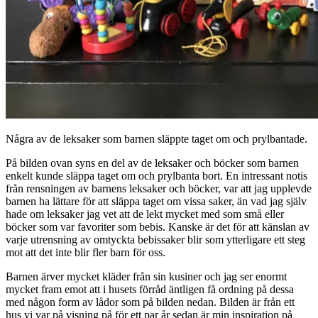
Några av de leksaker som barnen släppte taget om och prylbantade.
På bilden ovan syns en del av de leksaker och böcker som barnen
enkelt kunde släppa taget om och prylbanta bort. En intressant notis
från rensningen av barnens leksaker och böcker, var att jag upplevde
barnen ha lättare för att släppa taget om vissa saker, än vad jag själv
hade om leksaker jag vet att de lekt mycket med som små eller
böcker som var favoriter som bebis. Kanske är det för att känslan av
varje utrensning av omtyckta bebissaker blir som ytterligare ett steg
mot att det inte blir fler barn för oss.
Barnen ärver mycket kläder från sin kusiner och jag ser enormt
mycket fram emot att i husets förråd äntligen få ordning på dessa
med någon form av lådor som på bilden nedan. Bilden är från ett
hus vi var på visning på för ett par år sedan är min inspiration på