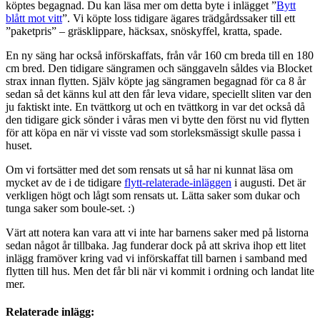
köptes begagnad. Du kan läsa mer om detta byte i inlägget ”
Bytt
blått mot vitt
”. Vi köpte loss tidigare ägares trädgårdssaker till ett
”paketpris” – gräsklippare, häcksax, snöskyffel, kratta, spade.
En ny säng har också införskaffats, från vår 160 cm breda till en 180
cm bred. Den tidigare sängramen och sänggaveln såldes via Blocket
strax innan flytten. Själv köpte jag sängramen begagnad för ca 8 år
sedan så det känns kul att den får leva vidare, speciellt sliten var den
ju faktiskt inte. En tvättkorg ut och en tvättkorg in var det också då
den tidigare gick sönder i våras men vi bytte den först nu vid flytten
för att köpa en när vi visste vad som storleksmässigt skulle passa i
huset.
Om vi fortsätter med det som rensats ut så har ni kunnat läsa om
mycket av de i de tidigare
flytt-relaterade-inläggen
i augusti. Det är
verkligen högt och lågt som rensats ut. Lätta saker som dukar och
tunga saker som boule-set. :)
Värt att notera kan vara att vi inte har barnens saker med på listorna
sedan något år tillbaka. Jag funderar dock på att skriva ihop ett litet
inlägg framöver kring vad vi införskaffat till barnen i samband med
flytten till hus. Men det får bli när vi kommit i ordning och landat lite
mer.
Relaterade inlägg: