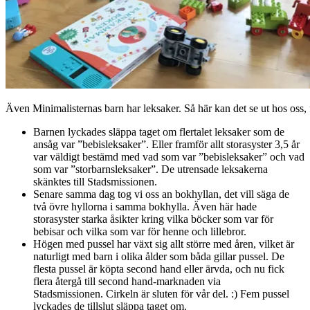
Även Minimalisternas barn har leksaker. Så här kan det se ut hos oss, f
Barnen lyckades släppa taget om flertalet leksaker som de
ansåg var ”bebisleksaker”. Eller framför allt storasyster 3,5 år
var väldigt bestämd med vad som var ”bebisleksaker” och vad
som var ”storbarnsleksaker”. De utrensade leksakerna
skänktes till Stadsmissionen.
Senare samma dag tog vi oss an bokhyllan, det vill säga de
två övre hyllorna i samma bokhylla. Även här hade
storasyster starka åsikter kring vilka böcker som var för
bebisar och vilka som var för henne och lillebror.
Högen med pussel har växt sig allt större med åren, vilket är
naturligt med barn i olika ålder som båda gillar pussel. De
flesta pussel är köpta second hand eller ärvda, och nu fick
flera återgå till second hand-marknaden via
Stadsmissionen. Cirkeln är sluten för vår del. :) Fem pussel
lyckades de tillslut släppa taget om.