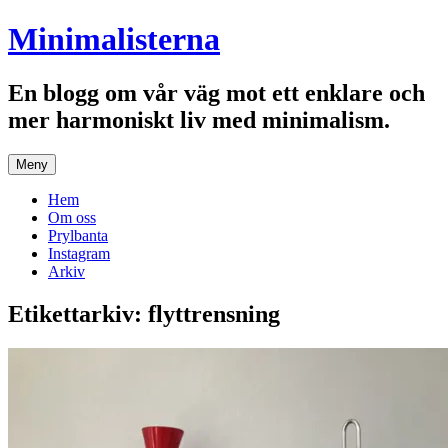
Hoppa
Minimalisterna
till
innehåll
En blogg om vår väg mot ett enklare och
mer harmoniskt liv med minimalism.
Meny
Hem
Om oss
Prylbanta
Instagram
Arkiv
Etikettarkiv:
flyttrensning