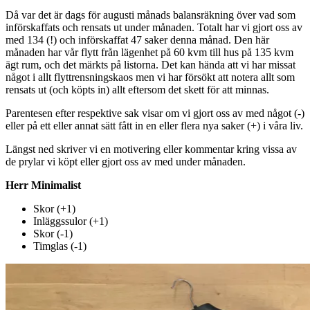
Då var det är dags för augusti månads balansräkning över vad som
införskaffats och rensats ut under månaden. Totalt har vi gjort oss av
med 134 (!) och införskaffat 47 saker denna månad. Den här
månaden har vår flytt från lägenhet på 60 kvm till hus på 135 kvm
ägt rum, och det märkts på listorna. Det kan hända att vi har missat
något i allt flyttrensningskaos men vi har försökt att notera allt som
rensats ut (och köpts in) allt eftersom det skett för att minnas.
Parentesen efter respektive sak visar om vi gjort oss av med något (-)
eller på ett eller annat sätt fått in en eller flera nya saker (+) i våra liv.
Längst ned skriver vi en motivering eller kommentar kring vissa av
de prylar vi köpt eller gjort oss av med under månaden.
Herr Minimalist
Skor (+1)
Inläggssulor (+1)
Skor (-1)
Timglas (-1)