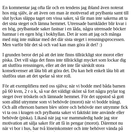
En kommentar jag ofta får och en tendens jag ibland även noterat
hos mig själv, är att även om man är motiverad att prylbanta samt till
slut lyckas släppa taget om vissa saker, så får man inte sakerna att ta
det sista steget och lämna hemmet. Utrensade barnkläder blir kvar i
en hög, prylbantade saker fastnar i en låda, några utrensade böcker
hamnar i en egen hög i bokhyllan. Det är som att jag och många
med mig inte mäktar med det där sista steget i rensningsprocessen.
Men varför blir det så och vad kan man göra åt det? :)
I grunden beror det på att det inte finns tillräckligt stor morot eller
piska. Det vill säga det finns inte tillräckligt mycket som lockar dig
att slutföra rensningen, eller att det inte får särskilt stora
konsekvenser att låta bli att göra det. Du kan helt enkelt låta bli att
slutföra utan att det spelar så stor roll.
För att exemplifiera med oss själva; när vi bodde med båda barnen
på 60 kvm, 2 r o k, så var det väldigt skönt så fort några prylar tog
steget över tröskeln och lämnade hemmet. För det uppstod så gott
som alltid utrymme som vi behövde (morot) när vi bodde trångt.
Och allt eftersom barnen blev större och behövde mer utrymme fick
vi ta oss i kragen och prylbanta saker vi faktiskt inte använde eller
behövde (piska). Likaså när jag var mammaledig hade jag stor
motivation att sälja saker för att få in pengar (morot). Däremot nu
när vi bor i hus, har två löneinkomster och inte behöver vända på