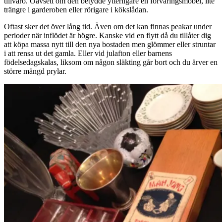
tillvaro. Oavsett om den betydde ytterligare en förvaringsmöbel, lite
trängre i garderoben eller rörigare i kökslådan.
Oftast sker det över lång tid. Även om det kan finnas peakar under
perioder när inflödet är högre. Kanske vid en flytt då du tillåter dig
att köpa massa nytt till den nya bostaden men glömmer eller struntar
i att rensa ut det gamla. Eller vid julafton eller barnens
födelsedagskalas, liksom om någon släkting går bort och du ärver en
större mängd prylar.