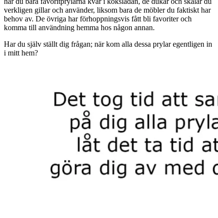
har du bara favoritprylarna kvar i kökslådan, de dukar och skålar du
verkligen gillar och använder, liksom bara de möbler du faktiskt har
behov av. De övriga har förhoppningsvis fått bli favoriter och
komma till användning hemma hos någon annan.
Har du själv ställt dig frågan; när kom alla dessa prylar egentligen in
i mitt hem?