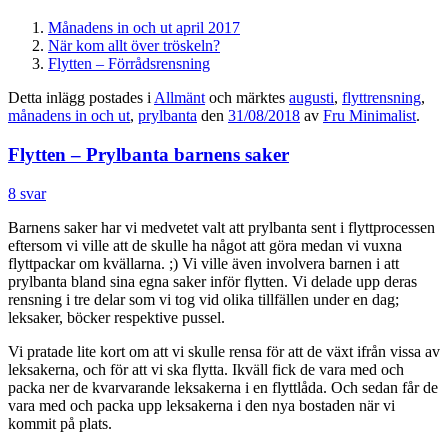
Månadens in och ut april 2017
När kom allt över tröskeln?
Flytten – Förrådsrensning
Detta inlägg postades i
Allmänt
och märktes
augusti
,
flyttrensning
,
månadens in och ut
,
prylbanta
den
31/08/2018
av
Fru Minimalist
.
Flytten – Prylbanta barnens saker
8 svar
Barnens saker har vi medvetet valt att prylbanta sent i flyttprocessen
eftersom vi ville att de skulle ha något att göra medan vi vuxna
flyttpackar om kvällarna. ;) Vi ville även involvera barnen i att
prylbanta bland sina egna saker inför flytten. Vi delade upp deras
rensning i tre delar som vi tog vid olika tillfällen under en dag;
leksaker, böcker respektive pussel.
Vi pratade lite kort om att vi skulle rensa för att de växt ifrån vissa av
leksakerna, och för att vi ska flytta. Ikväll fick de vara med och
packa ner de kvarvarande leksakerna i en flyttlåda. Och sedan får de
vara med och packa upp leksakerna i den nya bostaden när vi
kommit på plats.