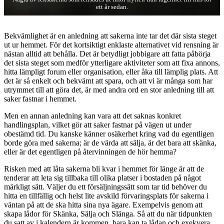
ett år sedan.
Bekvämlighet är en anledning att sakerna inte tar det där sista steget
ut ur hemmet. För det kortsiktigt enklaste alternativet vid rensning är
nästan alltid att behålla. Det är betydligt jobbigare att fatta påbörja
det sista steget som medför ytterligare aktiviteter som att fixa annons,
hitta lämpligt forum eller organisation, eller åka till lämplig plats. Att
det är så enkelt och bekvämt att spara, och att vi är många som har
utrymmet till att göra det, är med andra ord en stor anledning till att
saker fastnar i hemmet.
Men en annan anledning kan vara att det saknas konkret
handlingsplan, vilket gör att saker fastnar på vägen ut under
obestämd tid. Du kanske känner osäkerhet kring vad du egentligen
borde göra med sakerna; är de värda att sälja, är det bara att skänka,
eller är det egentligen på återvinningen de hör hemma?
Risken med att låta sakerna bli kvar i hemmet för länge är att de
tenderar att leta sig tillbaka till olika platser i bostaden på något
märkligt sätt. Väljer du ett försäljningssätt som tar tid behöver du
hitta en tillfällig och helst lite avskild förvaringsplats för sakerna i
väntan på att de ska hitta sina nya ägare. Exempelvis genom att
skapa lådor för Skänka, Sälja och Slänga. Så att du när tidpunkten
du satt av i kalendern är kommen, bara kan ta lådan och exekvera.