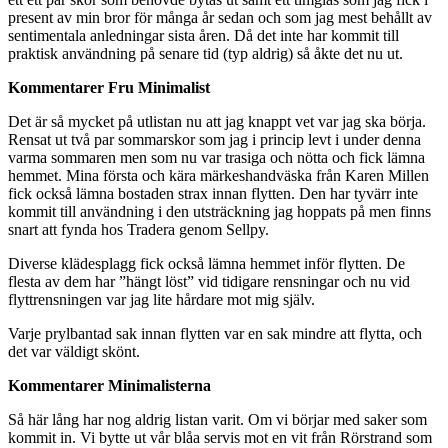
present av min bror för många år sedan och som jag mest behållt av
sentimentala anledningar sista åren. Då det inte har kommit till
praktisk användning på senare tid (typ aldrig) så åkte det nu ut.
Kommentarer Fru Minimalist
Det är så mycket på utlistan nu att jag knappt vet var jag ska börja.
Rensat ut två par sommarskor som jag i princip levt i under denna
varma sommaren men som nu var trasiga och nötta och fick lämna
hemmet. Mina första och kära märkeshandväska från Karen Millen
fick också lämna bostaden strax innan flytten. Den har tyvärr inte
kommit till användning i den utsträckning jag hoppats på men finns
snart att fynda hos Tradera genom Sellpy.
Diverse klädesplagg fick också lämna hemmet inför flytten. De
flesta av dem har ”hängt löst” vid tidigare rensningar och nu vid
flyttrensningen var jag lite hårdare mot mig själv.
Varje prylbantad sak innan flytten var en sak mindre att flytta, och
det var väldigt skönt.
Kommentarer Minimalisterna
Så här lång har nog aldrig listan varit. Om vi börjar med saker som
kommit in. Vi bytte ut vår blåa servis mot en vit från Rörstrand som