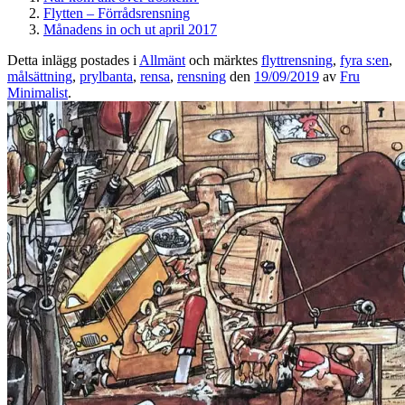
Flytten – Förrådsrensning
Månadens in och ut april 2017
Detta inlägg postades i
Allmänt
och märktes
flyttrensning
,
fyra s:en
,
målsättning
,
prylbanta
,
rensa
,
rensning
den
19/09/2019
av
Fru
Minimalist
.