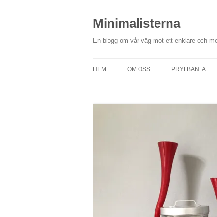
Hoppa
till
innehåll
Minimalisterna
En blogg om vår väg mot ett enklare och me
HEM
OM OSS
PRYLBANTA