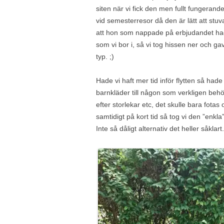
siten när vi fick den men fullt fungerand
vid semesterresor då den är lätt att stuva
att hon som nappade på erbjudandet h
som vi bor i, så vi tog hissen ner och 
typ. ;)
Hade vi haft mer tid inför flytten så had
barnkläder till någon som verkligen beh
efter storlekar etc, det skulle bara fotas
samtidigt på kort tid så tog vi den ”enkl
Inte så dåligt alternativ det heller såklart.