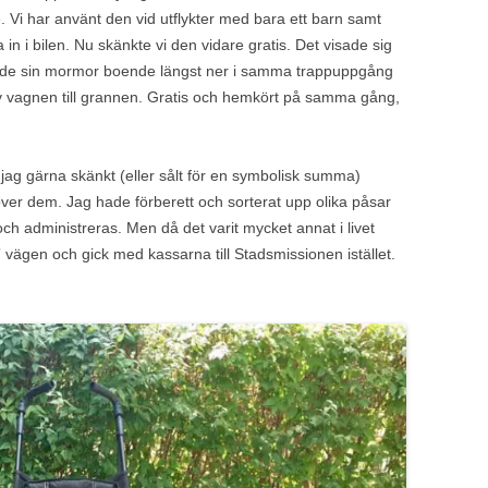
e. Vi har använt den vid utflykter med bara ett barn samt
 in i bilen. Nu skänkte vi den vidare gratis. Det visade sig
ade sin mormor boende längst ner i samma trappuppgång
gav vagnen till grannen. Gratis och hemkört på samma gång,
e jag gärna skänkt (eller sålt för en symbolisk summa)
över dem. Jag hade förberett och sorterat upp olika påsar
 och administreras. Men då det varit mycket annat i livet
a” vägen och gick med kassarna till Stadsmissionen istället.