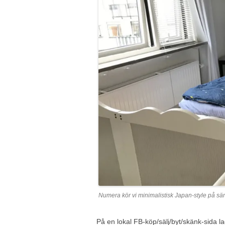
Numera kör vi minimalistisk Japan-style på sä
På en lokal FB-köp/sälj/byt/skänk-sida la