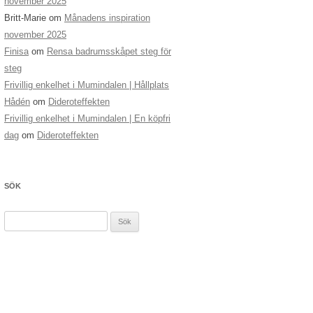
november 2025
Britt-Marie
om
Månadens inspiration
november 2025
Finisa
om
Rensa badrumsskåpet steg för
steg
Frivillig enkelhet i Mumindalen | Hållplats
Hådén
om
Dideroteffekten
Frivillig enkelhet i Mumindalen | En köpfri
dag
om
Dideroteffekten
SÖK
Sök
efter: