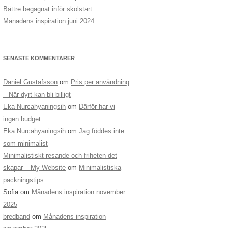
Bättre begagnat inför skolstart
Månadens inspiration juni 2024
SENASTE KOMMENTARER
Daniel Gustafsson
om
Pris per användning
– När dyrt kan bli billigt
Eka Nurcahyaningsih
om
Därför har vi
ingen budget
Eka Nurcahyaningsih
om
Jag föddes inte
som minimalist
Minimalistiskt resande och friheten det
skapar – My Website
om
Minimalistiska
packningstips
Sofia
om
Månadens inspiration november
2025
bredband
om
Månadens inspiration