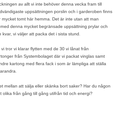
kningen av allt vi inte behöver denna vecka fram till
ödvändigaste uppsättningen porslin och i garderoben finns
r mycket tomt här hemma. Det är inte utan att man
ss med denna mycket begränsade uppsättning prylar och
kvar, vi väljer att packa det i sista stund.
 vi tror vi klarar flytten med de 30 vi lånat från
kartonger från Systembolaget där vi packat vinglas samt
ndre kartong med flera fack i som är lämpliga att ställa
varandra.
t mellan att sälja eller skänka bort saker? Har du någon
t olika från gång till gång utifrån tid och energi?