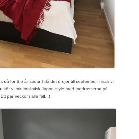
då för 8,5 år sedan) då det dröjer till september innan vi
 nu kör vi minimalistisk Japan-style med madrasserna på
t par veckor i alla fall. ;)