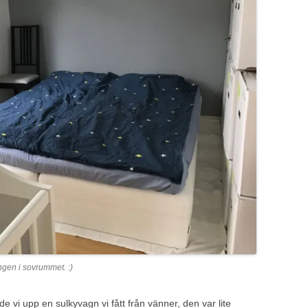
ngen i sovrummet. :)
de vi upp en sulkyvagn vi fått från vänner, den var lite