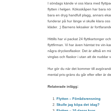
I söndags kände vi oss klara med flyttpac
flytten i helgen. Köksskåpen har bara n
bara en dryg handfull plagg, annars eka
funderar på hur länge vi skulle klara o
kläder. ;) Barnens leksaker är fortfarande 
Hittills har vi packat 24 flyttkartonger och
flyttfirman. Vi har även hämtat tre vin-
några dryckesflaskor. Det är alltså en mi
vinglas och flaskor i utan att de nuddar 
Hur gör du när det kommer till avgörande
mental pris-gräns du går efter eller är de
Relaterade inlägg:
Flytten – Förrådsrensning
Skulle jag köpa det idag?
Flytten – 10 dagar kvar