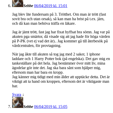
Sebbe
06/04/2019 kl. 15:01
Jag blev lite fundersam på 3. Trötthet. Om man är trött (fast
sovit bra och utan orsak), så kan man ha brist på t.ex. järn,
och då kan man behöva träffa en läkare.
Jag är jämt trött, fast jag har fixat hyffsat bra sömn. Jag var på
akuten pga smärtor, då visade sig att jag hade för höga värden
på P-PK (vet ej vad det är).. Jag kommer gå till återbesök på
vårdcentralen, för provtagning.
När jag åkte till akuten så tog jag med 2 saker, 1 iphone
laddare och 1 Harry Potter bok (på engelska). Det gav mig en
tankeställare på det hela. Jag bestämmer över mitt liv, mina
ägodelar gör inte det. Jag ska bara sånt som hjälper mig,
eftersom man har bara en kropp.
Jag känner mig tidigt med min ålder att upptäcke detta. Det är
viktigt att ta hand om kroppen, eftersom det är viktigaste man
har.
Svara
↓
Sebbe
06/04/2019 kl. 15:05