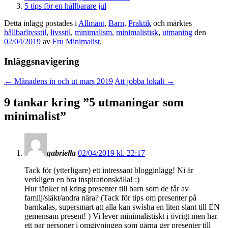
5 tips för en hållbarare jul
Detta inlägg postades i
Allmänt
,
Barn
,
Praktik
och märktes
hållbarlivsstil
,
livsstil
,
minimalism
,
minimalistisk
,
utmaning
den
02/04/2019
av
Fru Minimalist
.
Inläggsnavigering
←
Månadens in och ut mars 2019
Att jobba lokalt
→
9 tankar kring ”
5 utmaningar som
minimalist
”
gabriella
02/04/2019 kl. 22:17
Tack för (ytterligare) ett intressant blogginlägg! Ni är
verkligen en bra inspirationskälla! :)
Hur tänker ni kring presenter till barn som de får av
familj/släkt/andra nära? (Tack för tips om presenter på
barnkalas, supersmart att alla kan swisha en liten slant till EN
gemensam present! ) Vi lever minimalistiskt i övrigt men har
ett par personer i omgivningen som gärna ger presenter till