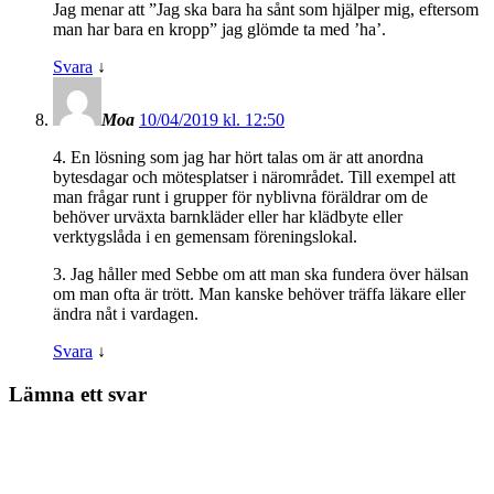
Jag menar att ”Jag ska bara ha sånt som hjälper mig, eftersom
man har bara en kropp” jag glömde ta med ’ha’.
Svara
↓
Moa
10/04/2019 kl. 12:50
4. En lösning som jag har hört talas om är att anordna
bytesdagar och mötesplatser i närområdet. Till exempel att
man frågar runt i grupper för nyblivna föräldrar om de
behöver urväxta barnkläder eller har klädbyte eller
verktygslåda i en gemensam föreningslokal.
3. Jag håller med Sebbe om att man ska fundera över hälsan
om man ofta är trött. Man kanske behöver träffa läkare eller
ändra nåt i vardagen.
Svara
↓
Lämna ett svar