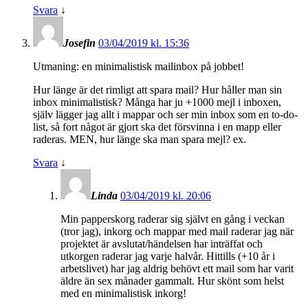
Svara
↓
Josefin
03/04/2019 kl. 15:36
Utmaning: en minimalistisk mailinbox på jobbet!
Hur länge är det rimligt att spara mail? Hur håller man sin
inbox minimalistisk? Många har ju +1000 mejl i inboxen,
själv lägger jag allt i mappar och ser min inbox som en to-do-
list, så fort något är gjort ska det försvinna i en mapp eller
raderas. MEN, hur länge ska man spara mejl? ex.
Svara
↓
Linda
03/04/2019 kl. 20:06
Min papperskorg raderar sig självt en gång i veckan
(tror jag), inkorg och mappar med mail raderar jag när
projektet är avslutat/händelsen har inträffat och
utkorgen raderar jag varje halvår. Hittills (+10 år i
arbetslivet) har jag aldrig behövt ett mail som har varit
äldre än sex månader gammalt. Hur skönt som helst
med en minimalistisk inkorg!