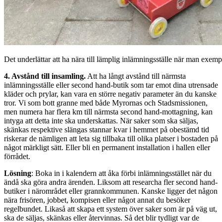
Det underlättar att ha nära till lämplig inlämningsställe när man exemp
4. Avstånd till insamling.
Att ha långt avstånd till närmsta
inlämningsställe eller second hand-butik som tar emot dina utrensade
kläder och prylar, kan vara en större negativ parameter än du kanske
tror. Vi som bott granne med både Myrornas och Stadsmissionen,
men numera har flera km till närmsta second hand-mottagning, kan
intyga att detta inte ska underskattas. När saker som ska
säljas,
skänkas respektive slängas stannar kvar i hemmet på obestämd tid
riskerar de nämligen att leta sig tillbaka till olika platser i bostaden på
något märkligt sätt. Eller bli en permanent installation i hallen eller
förrådet.
Lösning
: Boka in i kalendern att åka förbi inlämningsstället när du
ändå ska göra andra ärenden. Liksom att researcha fler second hand-
butiker i närområdet eller grannkommunen. Kanske ligger det någon
nära frisören, jobbet, kompisen eller något annat du besöker
regelbundet. Likaså att skapa ett system över saker som är på väg ut,
ska de säljas, skänkas eller återvinnas. Så det blir tydligt var de