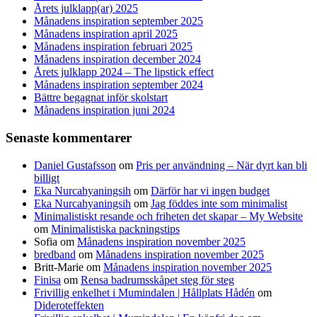
Årets julklapp(ar) 2025
Månadens inspiration september 2025
Månadens inspiration april 2025
Månadens inspiration februari 2025
Månadens inspiration december 2024
Årets julklapp 2024 – The lipstick effect
Månadens inspiration september 2024
Bättre begagnat inför skolstart
Månadens inspiration juni 2024
Senaste kommentarer
Daniel Gustafsson
om
Pris per användning – När dyrt kan bli
billigt
Eka Nurcahyaningsih
om
Därför har vi ingen budget
Eka Nurcahyaningsih
om
Jag föddes inte som minimalist
Minimalistiskt resande och friheten det skapar – My Website
om
Minimalistiska packningstips
Sofia
om
Månadens inspiration november 2025
bredband
om
Månadens inspiration november 2025
Britt-Marie
om
Månadens inspiration november 2025
Finisa
om
Rensa badrumsskåpet steg för steg
Frivillig enkelhet i Mumindalen | Hållplats Hådén
om
Dideroteffekten