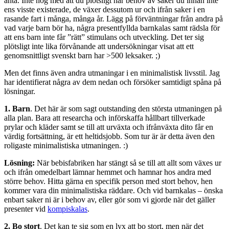
anta. Inte nog med att du plötsligt har behov av saker du innan inte
ens visste existerade, de växer dessutom ur och ifrån saker i en
rasande fart i många, många år. Lägg på förväntningar från andra på
vad varje barn bör ha, några presentfyllda barnkalas samt rädsla för
att ens barn inte får ”rätt” stimulans och utveckling. Det ter sig
plötsligt inte lika förvånande att undersökningar visat att ett
genomsnittligt svenskt barn har >500 leksaker. ;)
Men det finns även andra utmaningar i en minimalistisk livsstil. Jag
har identifierat några av dem nedan och försöker samtidigt spåna på
lösningar.
1. Barn
. Det här är som sagt outstanding den största utmaningen på
alla plan. Bara att researcha och införskaffa hållbart tillverkade
prylar och kläder samt se till att urväxta och ifrånväxta dito får en
värdig fortsättning, är ett heltidsjobb. Som tur är är detta även den
roligaste minimalistiska utmaningen. :)
Lösning:
När bebisfabriken har stängt så se till att allt som växes ur
och ifrån omedelbart lämnar hemmet och hamnar hos andra med
större behov. Hitta gärna en specifik person med stort behov, hen
kommer vara din minimalistiska räddare. Och vid barnkalas – önska
enbart saker ni är i behov av, eller gör som vi gjorde när det gäller
presenter vid
kompiskalas
.
2. Bo stort
. Det kan te sig som en lyx att bo stort, men när det