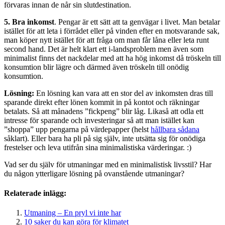
förvaras innan de når sin slutdestination.
5. Bra inkomst
. Pengar är ett sätt att ta genvägar i livet. Man betalar
istället för att leta i förrådet eller på vinden efter en motsvarande sak,
man köper nytt istället för att fråga om man får låna eller leta runt
second hand. Det är helt klart ett i-landsproblem men även som
minimalist finns det nackdelar med att ha hög inkomst då tröskeln till
konsumtion blir lägre och därmed även tröskeln till onödig
konsumtion.
Lösning:
En lösning kan vara att en stor del av inkomsten dras till
sparande direkt efter lönen kommit in på kontot och räkningar
betalats. Så att månadens ”fickpeng” blir låg. Likaså att odla ett
intresse för sparande och investeringar så att man istället kan
”shoppa” upp pengarna på värdepapper (helst
hållbara sådana
såklart). Eller bara ha pli på sig själv, inte utsätta sig för onödiga
frestelser och leva utifrån sina minimalistiska värderingar. :)
Vad ser du själv för utmaningar med en minimalistisk livsstil? Har
du någon ytterligare lösning på ovanstående utmaningar?
Relaterade inlägg:
Utmaning – En pryl vi inte har
10 saker du kan göra för klimatet