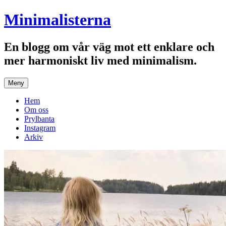
Hoppa
Minimalisterna
till
innehåll
En blogg om vår väg mot ett enklare och
mer harmoniskt liv med minimalism.
Meny
Hem
Om oss
Prylbanta
Instagram
Arkiv