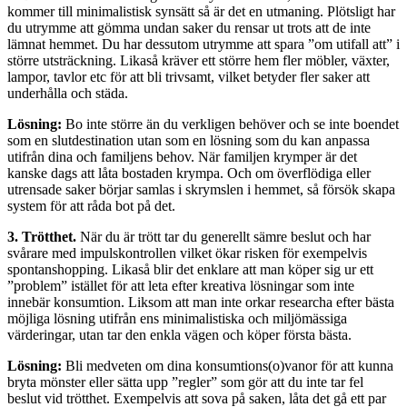
kommer till minimalistisk synsätt så är det en utmaning. Plötsligt har
du utrymme att gömma undan saker du rensar ut trots att de inte
lämnat hemmet. Du har dessutom utrymme att spara ”om utifall att” i
större utsträckning. Likaså kräver ett större hem fler möbler, växter,
lampor, tavlor etc för att bli trivsamt, vilket betyder fler saker att
underhålla och städa.
Lösning:
Bo inte större än du verkligen behöver och se inte boendet
som en slutdestination utan som en lösning som du kan anpassa
utifrån dina och familjens behov. När familjen krymper är det
kanske dags att låta bostaden krympa. Och om överflödiga eller
utrensade saker börjar samlas i skrymslen i hemmet, så försök skapa
system för att råda bot på det.
3. Trötthet.
När du är trött tar du generellt sämre beslut och har
svårare med impulskontrollen vilket ökar risken för exempelvis
spontanshopping. Likaså blir det enklare att man köper sig ur ett
”problem” istället för att leta efter kreativa lösningar som inte
innebär konsumtion. Liksom att man inte orkar researcha efter bästa
möjliga lösning utifrån ens minimalistiska och miljömässiga
värderingar, utan tar den enkla vägen och köper första bästa.
Lösning:
Bli medveten om dina konsumtions(o)vanor för att kunna
bryta mönster eller sätta upp ”regler” som gör att du inte tar fel
beslut vid trötthet. Exempelvis att sova på saken, låta det gå ett par