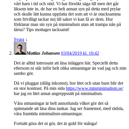
vårt barn i tid och otid. Vi har försökt säga till men det går
liksom inte in, de har en helt annan syn på detta med prylar
och skulle lätt kunna uppfatta det som att vi är otacksamma
som frivilligt tackar nej till saker vi kan få av dem. Hur
förklarar man sin syn på minimalism utan att trampa nån på
tårna? Tips mottages tacksamt!
Svara
↓
Mattias Johansen
03/04/2019 kl. 10:42
Det är alltid intressant att läsa inläggen här. Speciellt detta
eftersom ni står inför helt olika utmaningar än vad jag och min
sambo gör.
Då vi pluggar (dålig inkomst), bor litet och utan barn blir det
en stor kontrast. På min sida
https://www.minminimalism.se/
har jag en litet annat angreppssätt på minimalism.
Våra utmaningar är helt annorlunda vilket gör det så
spännande att läsa dina tankar. Jag ser framemot, med rädsla,
våra framtida minimalism-utmaningar.
Fortsätt göra det ni gör, det är guld för många!