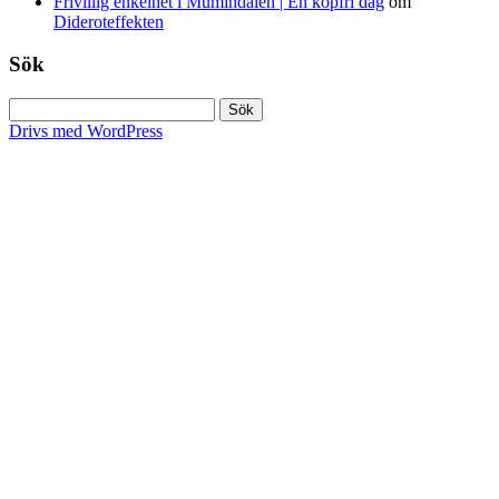
Frivillig enkelhet i Mumindalen | En köpfri dag
om
Dideroteffekten
Sök
Sök
efter:
Drivs med WordPress