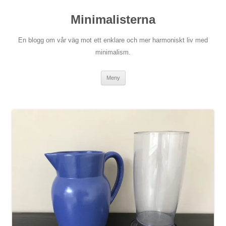
Hoppa
till
Minimalisterna
innehåll
En blogg om vår väg mot ett enklare och mer harmoniskt liv med
minimalism.
Meny