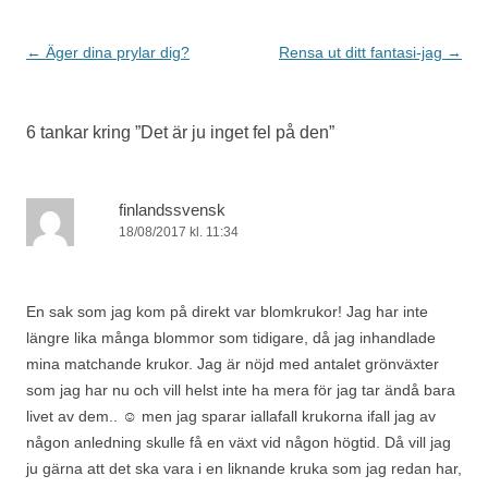
Inläggsnavigering
←
Äger dina prylar dig?
Rensa ut ditt fantasi-jag
→
6 tankar kring ”
Det är ju inget fel på den
”
finlandssvensk
18/08/2017 kl. 11:34
En sak som jag kom på direkt var blomkrukor! Jag har inte
längre lika många blommor som tidigare, då jag inhandlade
mina matchande krukor. Jag är nöjd med antalet grönväxter
som jag har nu och vill helst inte ha mera för jag tar ändå bara
livet av dem.. ☺ men jag sparar iallafall krukorna ifall jag av
någon anledning skulle få en växt vid någon högtid. Då vill jag
ju gärna att det ska vara i en liknande kruka som jag redan har,