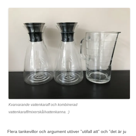
Kvarvarande vattenkaraff och kombinerad
vattenkaraff/mixerskål/vattenkanna. :)
Flera tankevillor och argument utöver ”utifall att” och ”det är ju