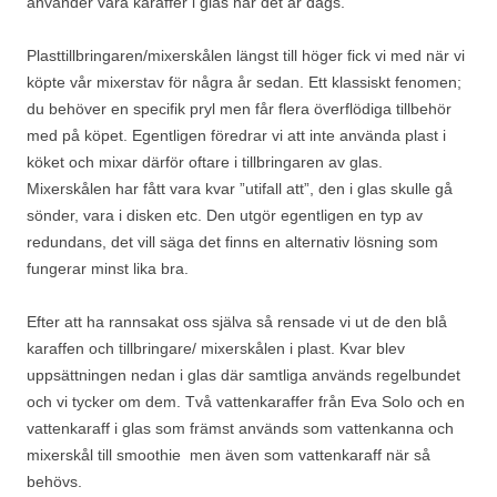
använder våra karaffer i glas när det är dags.
Plasttillbringaren/mixerskålen längst till höger fick vi med när vi
köpte vår mixerstav för några år sedan. Ett klassiskt fenomen;
du behöver en specifik pryl men får flera överflödiga tillbehör
med på köpet. Egentligen föredrar vi att inte använda plast i
köket och mixar därför oftare i tillbringaren av glas.
Mixerskålen har fått vara kvar ”utifall att”, den i glas skulle gå
sönder, vara i disken etc. Den utgör egentligen en typ av
redundans, det vill säga det finns en alternativ lösning som
fungerar minst lika bra.
Efter att ha rannsakat oss själva så rensade vi ut de den blå
karaffen och tillbringare/ mixerskålen i plast. Kvar blev
uppsättningen nedan i glas där samtliga används regelbundet
och vi tycker om dem. Två vattenkaraffer från Eva Solo och en
vattenkaraff i glas som främst används som vattenkanna och
mixerskål till smoothie men även som vattenkaraff när så
behövs.