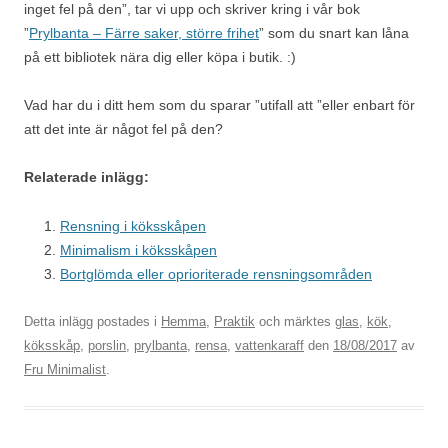
inget fel på den”, tar vi upp och skriver kring i vår bok
”
Prylbanta – Färre saker, större frihet
” som du snart kan låna
på ett bibliotek nära dig eller köpa i butik. :)
Vad har du i ditt hem som du sparar ”utifall att ”eller enbart för
att det inte är något fel på den?
Relaterade inlägg:
Rensning i köksskåpen
Minimalism i köksskåpen
Bortglömda eller oprioriterade rensningsområden
Detta inlägg postades i
Hemma
,
Praktik
och märktes
glas
,
kök
,
köksskåp
,
porslin
,
prylbanta
,
rensa
,
vattenkaraff
den
18/08/2017
av
Fru Minimalist
.