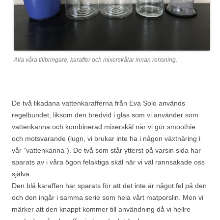
Alla våra tillbringare, karaffer och mixerskålar innan rensning.
De två likadana vattenkarafferna från Eva Solo används
regelbundet, liksom den bredvid i glas som vi använder som
vattenkanna och kombinerad mixerskål när vi gör smoothie
och motsvarande (lugn, vi brukar inte ha i någon växtnäring i
vår ”vattenkanna”). De två som står ytterst på varsin sida har
sparats av i våra ögon felaktiga skäl när vi väl rannsakade oss
själva.
Den blå karaffen har sparats för att det inte är något fel på den
och den ingår i samma serie som hela vårt matporslin. Men vi
märker att den knappt kommer till användning då vi hellre