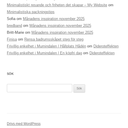
Minimalistiskt resande och friheten det skapar – My Website
om
Minimalistiska packningstips
Sofia
om
Månadens inspiration november 2025
bredband
om
Månadens inspiration november 2025
Britt-Marie
om
Månadens inspiration november 2025
Finisa
om
Rensa badrumsskåpet steg för steg
Frivillig enkelhet i Mumindalen | Hållplats Hådén
om
Dideroteffekten
Frivillig enkelhet i Mumindalen | En köpfri dag
om
Dideroteffekten
SÖK
Sök
efter:
Drivs med WordPress