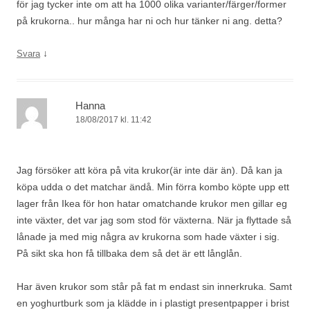
för jag tycker inte om att ha 1000 olika varianter/färger/former
på krukorna.. hur många har ni och hur tänker ni ang. detta?
↓
Svara
Hanna
18/08/2017 kl. 11:42
Jag försöker att köra på vita krukor(är inte där än). Då kan ja
köpa udda o det matchar ändå. Min förra kombo köpte upp ett
lager från Ikea för hon hatar omatchande krukor men gillar eg
inte växter, det var jag som stod för växterna. När ja flyttade så
lånade ja med mig några av krukorna som hade växter i sig.
På sikt ska hon få tillbaka dem så det är ett långlån.
Har även krukor som står på fat m endast sin innerkruka. Samt
en yoghurtburk som ja klädde in i plastigt presentpapper i brist