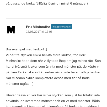
på passande kruka (tillfällig lösning i minst 6 månader)
Fru Minimalist
Inläggsförfattare
18/08/2017 kl. 13:08
Bra exempel med krukor! :)
Vi har tre stycken enkla helvita stora krukor, tror Herr
Minimalist hade dem när vi flyttade ihop om jag minns rätt. Sen
har vi två små krukor som är vita med mönster på, de köpte vi
på Ikea för kanske 2-3 år sedan när vi ville ha enhetliga krukor.
När vi sedan skulle komplettera dessa med fler så hade
mönstret utgått. :(
Utöver dessa krukor har vi två stycken som just för tillfället inte
används, en svart med mönster och en vit med mönster. Båda
har kommit in i hemmet vid blomgåvor. Vi brukar ha orkidéer i