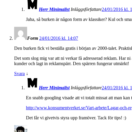
Herr Minimalist
Inläggsförfattare
24/01/2016 kl. 
Jaha, så burken är någon form av klassiker? Kul och sma
Form
24/01/2016 kl. 14:07
Den burken fick vi beställa gratis i början av 2000-talet. Praktisk
Det som slog mig var att ni verkar få adresserad reklam. Har ni al
kunder och lagt in reklamspärr. Den spärren fungerar utmärkt!
Svara
↓
Herr Minimalist
Inläggsförfattare
24/01/2016 kl. 
En snabb googling visade att vi totalt missat att man kan t
http://www.konsumentverket.se/Vart-arbete/Lagar-och-reg
Det får vi givetvis styra upp framöver. Tack för tips! :)