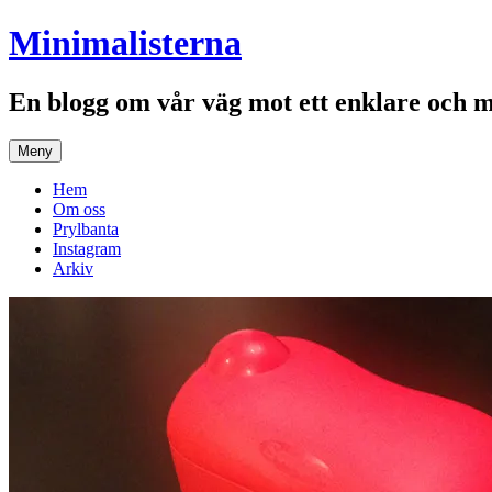
Hoppa
Minimalisterna
till
innehåll
En blogg om vår väg mot ett enklare och 
Meny
Hem
Om oss
Prylbanta
Instagram
Arkiv