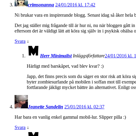
crimsonanna
24/01/2016 kl. 17:42
Ni brukar vara en inspirerande blogg. Senast idag så åker hela 
Det jag ställer mig frågande till är hur ni, nu när bloggen gått 
eftersom det är väldigt lätt att köra sig själv in i psykisk ohäls
Svara
↓
Herr Minimalist
Inläggsförfattare
24/01/2016 kl. 
Härligt med barskåpet, vad blev kvar? :)
Japp, det finns precis som du säger en stor risk att köra 
byter zombiesurfande på mobilen i soffan mot till exempel
fortfarande jäkligt mycket bättre än alternativet. Enligt oss 
Jeanette Sandelin
25/01/2016 kl. 02:37
Har bara en vanlig enkel gammal mobil-lur. Slipper pilla :)
Svara
↓