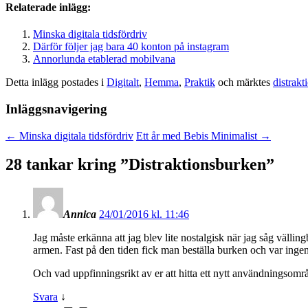
Relaterade inlägg:
Minska digitala tidsfördriv
Därför följer jag bara 40 konton på instagram
Annorlunda etablerad mobilvana
Detta inlägg postades i
Digitalt
,
Hemma
,
Praktik
och märktes
distrakt
Inläggsnavigering
←
Minska digitala tidsfördriv
Ett år med Bebis Minimalist
→
28 tankar kring ”
Distraktionsburken
”
Annica
24/01/2016 kl. 11:46
Jag måste erkänna att jag blev lite nostalgisk när jag såg vällin
armen. Fast på den tiden fick man beställa burken och var inge
Och vad uppfinningsrikt av er att hitta ett nytt användningsområ
Svara
↓