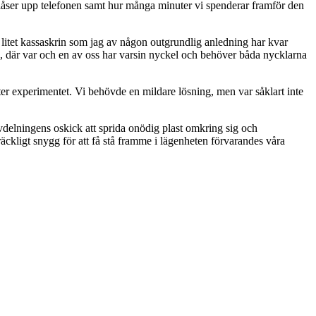
åser upp telefonen samt hur många minuter vi spenderar framför den
t litet kassaskrin som jag av någon outgrundlig anledning har kvar
da, där var och en av oss har varsin nyckel och behöver båda nycklarna
bryter experimentet. Vi behövde en mildare lösning, men var såklart inte
delningens oskick att sprida onödig plast omkring sig och
räckligt snygg för att få stå framme i lägenheten förvarandes våra