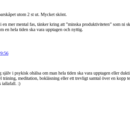
barskåpet utom 2 st ut. Mycket skönt.
in i en mer mental fas, tänker kring att ”minska produktiviteten” som ni 
a om en hela tiden ska vara upptagen och nyttig.
19:56
sig själv i psykisk ohälsa om man hela tiden ska vara upptagen eller duk
 träning, meditation, bokläsning eller ett trevligt samtal över en kopp
iallafall. :)