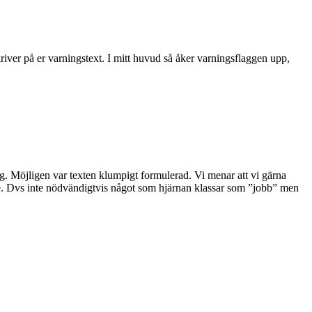
skriver på er varningstext. I mitt huvud så åker varningsflaggen upp,
tig. Möjligen var texten klumpigt formulerad. Vi menar att vi gärna
 te. Dvs inte nödvändigtvis något som hjärnan klassar som ”jobb” men