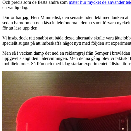
Och precis som de flesta andra som
mäter hur mycket de använder te
en vanlig dag.
Därför har jag, Herr Minimalist, den senaste tiden lekt med tanken att
sedan barndomen och låsa in telefonerna i denna samt förvara nyckeln 
för att låsa upp den.
Vi insåg dock rätt snabbt att båda dessa alternativ skulle vara jättejobb
speciellt sugna på att införskaffa något nytt med följden att experimente
Men så i veckan damp det ned en reklamgrej från Semper i brevlådan i
uppgivet slängt den i återvinningen. Men denna gång blev vi faktiskt l
mobiltelefoner. Så från och med idag startar experimentet ”distraktion