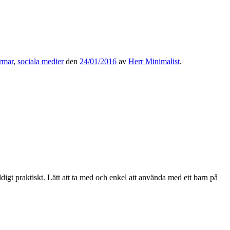
rmar
,
sociala medier
den
24/01/2016
av
Herr Minimalist
.
digt praktiskt. Lätt att ta med och enkel att använda med ett barn på