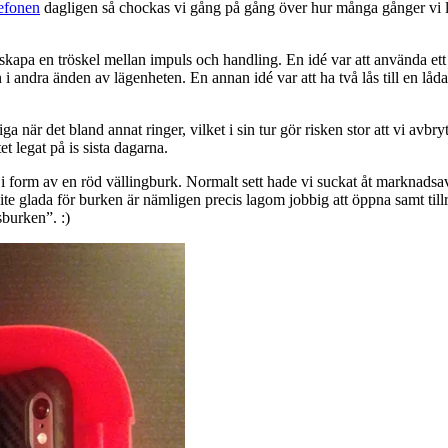
lefonen
dagligen så chockas vi gång på gång över hur många gånger vi l
 skapa en tröskel mellan impuls och handling. En idé var att använda et
i andra änden av lägenheten. En annan idé var att ha två lås till en lå
iga när det bland annat ringer, vilket i sin tur gör risken stor att vi av
t legat på is sista dagarna.
 form av en röd vällingburk. Normalt sett hade vi suckat åt marknadsav
ite glada för burken är nämligen precis lagom jobbig att öppna samt till
sburken”. :)