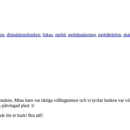
ion
,
distraktionsburken
,
fokus
,
mobil
,
mobilparkering
,
mobiltelefon
,
skä
gburken. Mina barn var riktiga vällingtunnor och vi tyckte burken var väl
n påtvingad plast ☺
de för er burk! Bra idé!