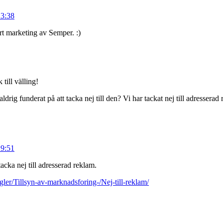
13:38
rt marketing av Semper. :)
 till välling!
drig funderat på att tacka nej till den? Vi har tackat nej till adresserad
19:51
acka nej till adresserad reklam.
ler/Tillsyn-av-marknadsforing-/Nej-till-reklam/