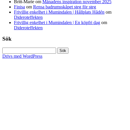
Britt-Marie
om
Månadens inspiration november 2025
Finisa
om
Rensa badrumsskåpet steg för steg
Frivillig enkelhet i Mumindalen | Hållplats Hådén
om
Dideroteffekten
Frivillig enkelhet i Mumindalen | En köpfri dag
om
Dideroteffekten
Sök
Sök
efter:
Drivs med WordPress