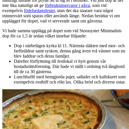
naturligt tillfälle för prylar att ta sig in i hemmet. Vid just dop är det
inte lika naturligt att ge
förbrukningsvaror i gåva
, som vid
exempelvis
födelsedagsfester
, utan det ska snarare vara något
minnesvärt som sparas eller används länge. Nedan berättar vi om
upplägget för dopet, vad vi serverade samt om gåvorna.
Vi hade samma upplägg på dopet som vid Storasyster Minimalists
dop för ca 1,5 år sedan vilket innebar följande:
Dop i närbelägen kyrka kl 11. Närmsta släkten med mor- och
farföräldrar samt syskon, denna gång även två vänner som nu
blev faddrar och deras familjer.
Därefter förflyttning till festlokal vi hyrt genom vår
bostadsrättsförening. Där hade vi ställt i ordning två långbord
till de ca 30 gästerna.
Lunchbuffé med hemgjorda pajer, sallader och kallskuret som
exempelvis rostbiff och rökt lax. Olika bröd och diverse ostar.