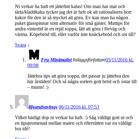
Ni verkar ha haft ett jättefint kalas! Om man har mat och
tårta/kladdkaka tycker jag det är helt ok att rationalisera bort
kakor för den är så mycket att göra. Ev kan man ha någon
paket glasspinnar som alternativ för små gäster. Mattips för
andra vintertid är en rejäl soppa, lätt att göra i förväg och
värma. Köpebröd till, eller varför inte knäckebröd och ost till?
Svara
↓
Fru Minimalist
Inläggsförfattare
05/11/2016 kl.
09:08
Jättebra tips att göra soppa, det passar ju jättebra den
här årstiden! Och så några sorters gott bröd och ostar till
– mums! :)
lifeandsavings
06/11/2016 kl. 07:53
Vilket härligt dop ni verkar ha haft. :) Såg väldigt gott ut och
en tipspromenad mellan maten och efterrätten var en väldigt
bra idè!