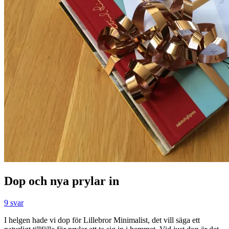
Dop och nya prylar in
9 svar
I helgen hade vi dop för Lillebror Minimalist, det vill säga ett