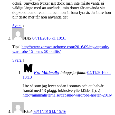
också. Smycken tycker jag dock man inte måste vänta så
väldigt länge med att använda, min dotter får använda sitt
dopkors ibland redan nu och hon är bara fyra år. Ju äldre hon
blir desto mer får hon använda det.
Svara
↓
Alex
04/11/2016 kl. 10:31
Tips!
http://www.zerowastehome.com/2016/09/my-capsule-
wardrobe-15-items-50-outfits/
Svara
↓
Fru Minimalist
Inläggsförfattare
04/11/2016 kl.
13:13
Lite så som jag lever sedan i somras och ett halvår
framåt med 13 plagg, inklusive ytterkläder (!). :)
http://minimalisterna.se/capsule-wardrobe-hosten-2016/
Ekot
04/11/2016 kl. 15:16