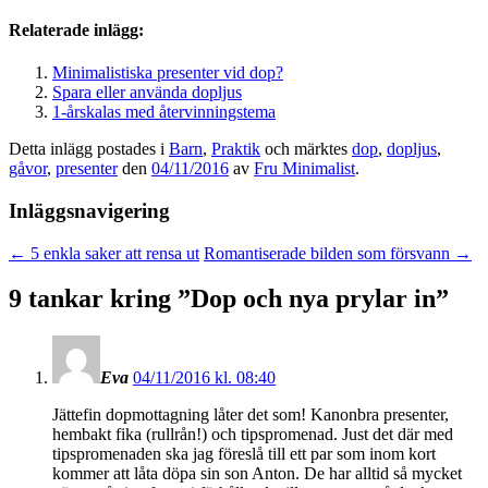
Relaterade inlägg:
Minimalistiska presenter vid dop?
Spara eller använda dopljus
1-årskalas med återvinningstema
Detta inlägg postades i
Barn
,
Praktik
och märktes
dop
,
dopljus
,
gåvor
,
presenter
den
04/11/2016
av
Fru Minimalist
.
Inläggsnavigering
←
5 enkla saker att rensa ut
Romantiserade bilden som försvann
→
9 tankar kring ”
Dop och nya prylar in
”
Eva
04/11/2016 kl. 08:40
Jättefin dopmottagning låter det som! Kanonbra presenter,
hembakt fika (rullrån!) och tipspromenad. Just det där med
tipspromenaden ska jag föreslå till ett par som inom kort
kommer att låta döpa sin son Anton. De har alltid så mycket