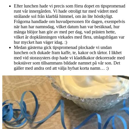
Efter lunchen hade vi precis som förra dopet en tipspromenad
runt vår innergården. Vi hade otroligt tur med vädret med
strålande sol från klarblå himmel, om än lite höstkyligt.
Frågorna handlade om huvudpersonen för dagen, exempelvis
när han har namnsdag, vilket datum han var beräknad, hur
många blöjor han gör av med per dag, vad prästen hette,
vilket år dopklänningen virkades med flera, utslagsfrågan var
hur mycket han väger idag. :)
Medan gästerna gick tipspromenad plockade vi undan
lunchen och dukade fram kaffe, te, kakor och tårtor. I likhet
med vid storasysters dop hade vi kladdkakor dekorerade med
bokstäver som tillsammans bildade namnet på vår son. Det
gäller med andra ord att välja hyfsat korta namn… :)