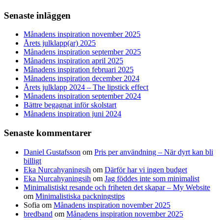
Senaste inläggen
Månadens inspiration november 2025
Årets julklapp(ar) 2025
Månadens inspiration september 2025
Månadens inspiration april 2025
Månadens inspiration februari 2025
Månadens inspiration december 2024
Årets julklapp 2024 – The lipstick effect
Månadens inspiration september 2024
Bättre begagnat inför skolstart
Månadens inspiration juni 2024
Senaste kommentarer
Daniel Gustafsson
om
Pris per användning – När dyrt kan bli
billigt
Eka Nurcahyaningsih
om
Därför har vi ingen budget
Eka Nurcahyaningsih
om
Jag föddes inte som minimalist
Minimalistiskt resande och friheten det skapar – My Website
om
Minimalistiska packningstips
Sofia
om
Månadens inspiration november 2025
bredband
om
Månadens inspiration november 2025