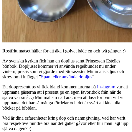
Rostfritt matset håller för att åka i golvet både en och två gånger. :)
Av svenska kyrkan fick han en dopljus samt Prinsessan Estelles
bönbok. Dopljuset kommer vi använda regelbundet nu under
vintern, precis som vi gjorde med Storasyster Minimalists ljus och
skrev om i inlägget ”
Spara eller använda dopljus
”.
Ett doppresenttips vi fick bland kommentarerna på
Instagram
var att
uppmana gästerna att i present ge en egen favoritbok från när de
själva var små. :) Minimalism i all ära, men att läsa för barn vill vi
uppmana, det har så många fördelar och det är svårt att låna alla
böcker på bibblan.
Vad är dina erfarenheter kring dop och namngivning, vad har varit
bra respektive mindre bra när det gäller gåvor eller hur man lagt upp
själva dagen? :)