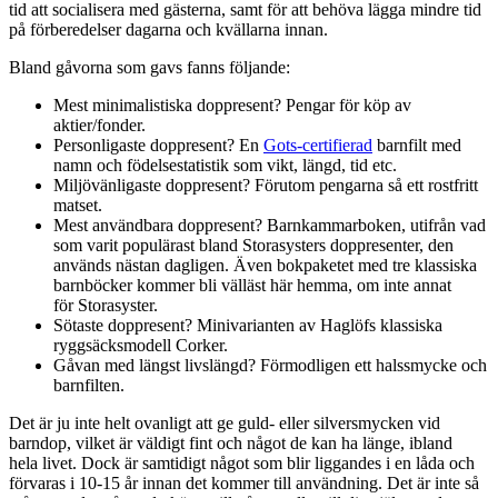
tid att socialisera med gästerna, samt för att behöva lägga mindre tid
på förberedelser dagarna och kvällarna innan.
Bland gåvorna som gavs fanns följande:
Mest minimalistiska doppresent? Pengar för köp av
aktier/fonder.
Personligaste doppresent? En
Gots-certifierad
barnfilt med
namn och födelsestatistik som vikt, längd, tid etc.
Miljövänligaste doppresent? Förutom pengarna så ett rostfritt
matset.
Mest användbara doppresent? Barnkammarboken, utifrån vad
som varit populärast bland Storasysters doppresenter, den
används nästan dagligen. Även bokpaketet med tre klassiska
barnböcker kommer bli välläst här hemma, om inte annat
för Storasyster.
Sötaste doppresent? Minivarianten av Haglöfs klassiska
ryggsäcksmodell Corker.
Gåvan med längst livslängd? Förmodligen ett halssmycke och
barnfilten.
Det är ju inte helt ovanligt att ge guld- eller silversmycken vid
barndop, vilket är väldigt fint och något de kan ha länge, ibland
hela livet. Dock är samtidigt något som blir liggandes i en låda och
förvaras i 10-15 år innan det kommer till användning. Det är inte så