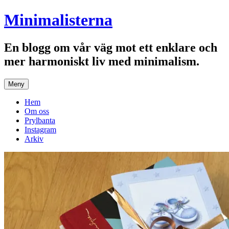
Hoppa
Minimalisterna
till
innehåll
En blogg om vår väg mot ett enklare och
mer harmoniskt liv med minimalism.
Meny
Hem
Om oss
Prylbanta
Instagram
Arkiv