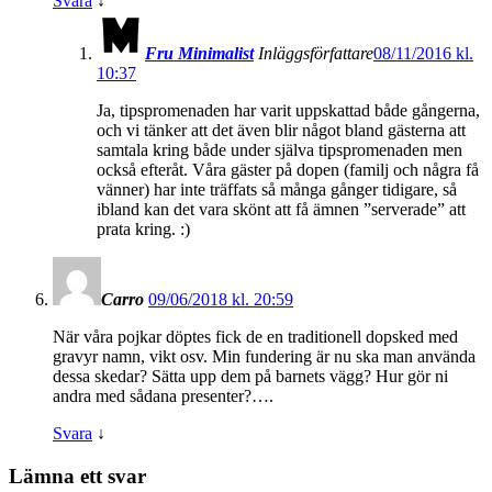
Svara
↓
Fru Minimalist
Inläggsförfattare
08/11/2016 kl.
10:37
Ja, tipspromenaden har varit uppskattad både gångerna,
och vi tänker att det även blir något bland gästerna att
samtala kring både under själva tipspromenaden men
också efteråt. Våra gäster på dopen (familj och några få
vänner) har inte träffats så många gånger tidigare, så
ibland kan det vara skönt att få ämnen ”serverade” att
prata kring. :)
Carro
09/06/2018 kl. 20:59
När våra pojkar döptes fick de en traditionell dopsked med
gravyr namn, vikt osv. Min fundering är nu ska man använda
dessa skedar? Sätta upp dem på barnets vägg? Hur gör ni
andra med sådana presenter?….
Svara
↓
Lämna ett svar