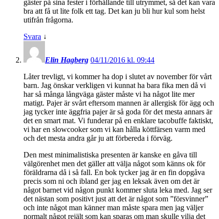
gäster på sina fester i förhållande till utrymmet, så det kan vara
bra att få ut lite folk ett tag. Det kan ju bli hur kul som helst
utifrån frågorna.
Svara
↓
Elin Hagberg
04/11/2016 kl. 09:44
Låter trevligt, vi kommer ha dop i slutet av november för vårt
barn. Jag önskar verkligen vi kunnat ha bara fika men då vi
har så många långväga gäster måste vi ha något lite mer
matigt. Pajer är svårt eftersom mannen är allergisk för ägg och
jag tycker inte äggfria pajer är så goda för det mesta annars är
det en smart mat. Vi funderar på en enklare tacobuffe faktiskt,
vi har en slowcooker som vi kan hålla köttfärsen varm med
och det mesta andra går ju att förbereda i förväg.
Den mest minimalistiska presenten är kanske en gåva till
välgörenhet men det gäller att välja något som känns ok för
föräldrarna då i så fall. En bok tycker jag är en fin dopgåva
precis som ni och ibland ger jag en leksak även om det är
något barnet vid någon punkt kommer sluta leka med. Jag ser
det nästan som positivt just att det är något som ”försvinner”
och inte något man känner man måste spara men jag väljer
normalt något rejält som kan sparas om man skulle vilja det