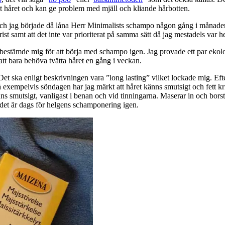
ut håret och kan ge problem med mjäll och kliande hårbotten.
och jag började då låna Herr Minimalists schampo någon gång i månaden
ist samt att det inte var prioriterat på samma sätt då jag mestadels var 
ch bestämde mig för att börja med schampo igen. Jag provade ett par ekolog
tt bara behöva tvätta håret en gång i veckan.
 Det ska enligt beskrivningen vara ”long lasting” vilket lockade mig. E
å exempelvis söndagen har jag märkt att håret känns smutsigt och fett k
ns smutsigt, vanligast i benan och vid tinningarna. Maserar in och borst
ls det är dags för helgens schamponering igen.