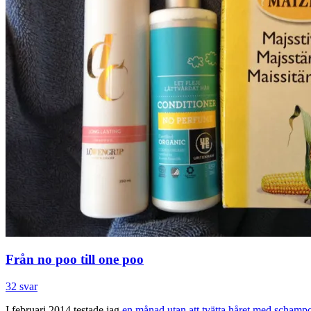
Från no poo till one poo
32 svar
I februari 2014 testade jag
en månad utan att tvätta håret med schamp