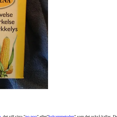
o
, det vill säga ”
no poo
” eller”
balsammetoden
” som det också kallas. De