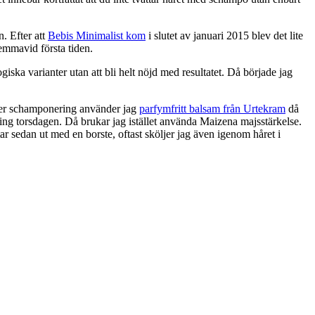
. Efter att
Bebis Minimalist kom
i slutet av januari 2015 blev det lite
hemmavid första tiden.
iska varianter utan att bli helt nöjd med resultatet. Då började jag
fter schamponering använder jag
parfymfritt balsam från Urtekram
då
ring torsdagen. Då brukar jag istället använda Maizena majsstärkelse.
ar sedan ut med en borste, oftast sköljer jag även igenom håret i