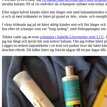
utvalda balsam. På så vis undviker du schampots sulfater som torkar 
Efter något halvår kändes håret inte längre rent med balsammetoden 
si och så med tvättandet av håret på grund av tids-, sömn- och energibr
I våras tröttnade jag på att håret aldrig kändes rent och fint längre o
leta efter ett schampo som var ”long lasting”, med förhoppningen om a
Tillslut valde jag att testa
schampot i Isabella Löwengrips serie LCC
.
jag har långt och tjockt hår som kräver balsam. Om jag tvättar håret p
Lägger en tesked majsstärkelse i en tesil och pudrar över där håret kän
duschen efteråt. Då håller håret sig fräscht någon till ett par dagar til