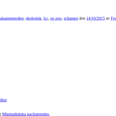
balsammetoden
,
ekologisk
,
lcc
,
no poo
,
schampo
den
14/10/2015
av
Fru
lligt
m
Minimalistiska packningstips