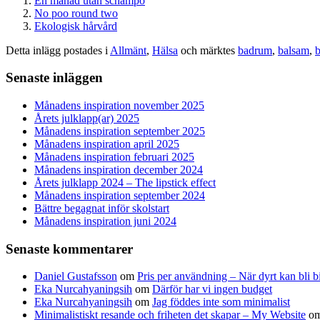
En månad utan schampo
No poo round two
Ekologisk hårvård
Detta inlägg postades i
Allmänt
,
Hälsa
och märktes
badrum
,
balsam
,
Senaste inläggen
Månadens inspiration november 2025
Årets julklapp(ar) 2025
Månadens inspiration september 2025
Månadens inspiration april 2025
Månadens inspiration februari 2025
Månadens inspiration december 2024
Årets julklapp 2024 – The lipstick effect
Månadens inspiration september 2024
Bättre begagnat inför skolstart
Månadens inspiration juni 2024
Senaste kommentarer
Daniel Gustafsson
om
Pris per användning – När dyrt kan bli bi
Eka Nurcahyaningsih
om
Därför har vi ingen budget
Eka Nurcahyaningsih
om
Jag föddes inte som minimalist
Minimalistiskt resande och friheten det skapar – My Website
o