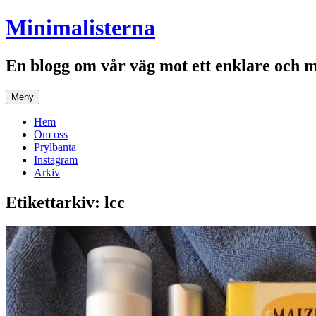
Hoppa
Minimalisterna
till
innehåll
En blogg om vår väg mot ett enklare och 
Meny
Hem
Om oss
Prylbanta
Instagram
Arkiv
Etikettarkiv:
lcc