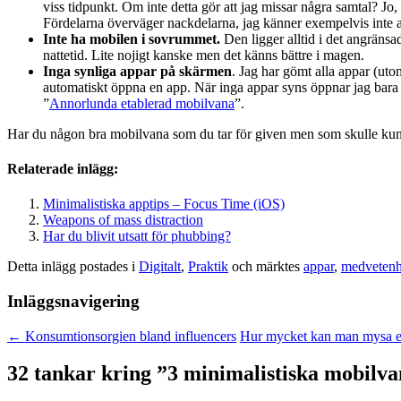
viss tidpunkt. Om inte detta gör att jag missar några samtal? Jo,
Fördelarna överväger nackdelarna, jag känner exempelvis inte att 
Inte ha mobilen i sovrummet.
Den ligger alltid i det angränsad
nattetid. Lite nojigt kanske men det känns bättre i magen.
Inga synliga appar på skärmen
. Jag har gömt alla appar (uto
automatiskt öppna en app. När inga appar syns öppnar jag bara 
”
Annorlunda etablerad mobilvana
”.
Har du någon bra mobilvana som du tar för given men som skulle kun
Relaterade inlägg:
Minimalistiska apptips – Focus Time (iOS)
Weapons of mass distraction
Har du blivit utsatt för phubbing?
Detta inlägg postades i
Digitalt
,
Praktik
och märktes
appar
,
medvetenh
Inläggsnavigering
←
Konsumtionsorgien bland influencers
Hur mycket kan man mysa e
32 tankar kring ”
3 minimalistiska mobilv