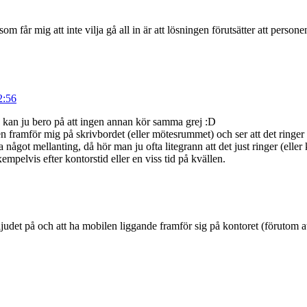
m får mig att inte vilja gå all in är att lösningen förutsätter att perso
2:56
n kan ju bero på att ingen annan kör samma grej :D
en framför mig på skrivbordet (eller mötesrummet) och ser att det ringer 
något mellanting, då hör man ju ofta litegrann att det just ringer (eller
mpelvis efter kontorstid eller en viss tid på kvällen.
ljudet på och att ha mobilen liggande framför sig på kontoret (förutom att