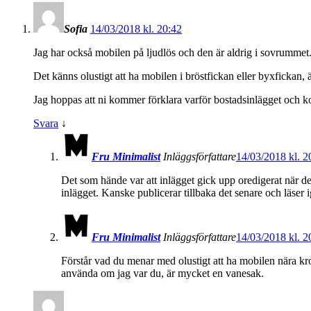
Sofia
14/03/2018 kl. 20:42
Jag har också mobilen på ljudlös och den är aldrig i sovrummet. J
Det känns olustigt att ha mobilen i bröstfickan eller byxfickan,
Jag hoppas att ni kommer förklara varför bostadsinlägget och ko
Svara
↓
Fru Minimalist
Inläggsförfattare
14/03/2018 kl. 2
Det som hände var att inlägget gick upp oredigerat när det
inlägget. Kanske publicerar tillbaka det senare och läse
Fru Minimalist
Inläggsförfattare
14/03/2018 kl. 2
Förstår vad du menar med olustigt att ha mobilen nära kro
använda om jag var du, är mycket en vanesak.