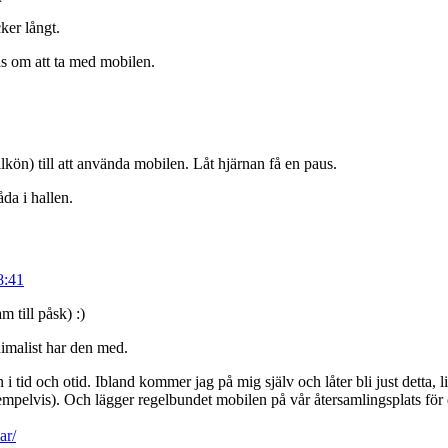
ker långt.
as om att ta med mobilen.
bilkön) till att använda mobilen. Låt hjärnan få en paus.
da i hallen.
8:41
m till påsk) :)
malist har den med.
 i tid och otid. Ibland kommer jag på mig själv och låter bli just detta, l
mpelvis). Och lägger regelbundet mobilen på vår återsamlingsplats för d
ar/