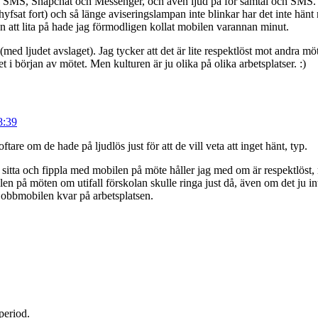
al, SMS, Snapchat och Messenger, och även ljud på för samtal och SMS. P
yfsat fort) och så länge aviseringslampan inte blinkar har det inte hänt 
an att lita på hade jag förmodligen kollat mobilen varannan minut.
(med ljudet avslaget). Jag tycker att det är lite respektlöst mot andra m
t i början av mötet. Men kulturen är ju olika på olika arbetsplatser. :)
8:39
ftare om de hade på ljudlös just för att de vill veta att inget hänt, typ.
t sitta och fippla med mobilen på möte håller jag med om är respektlöst, 
len på möten om utifall förskolan skulle ringa just då, även om det ju i
obbmobilen kvar på arbetsplatsen.
period.