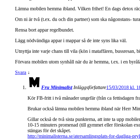
Lämna mobilen hemma ibland. Vilken frihet! En dags detox räc
Om ni är två (t.ex. du och din partner) som ska någonstans- tur
Rensa bort appar regelbundet.
Lägg nödvändiga appar i mappar så de inte syns lika väl.
Utnyttja inte varje chans till vila (kön i mataffären, bussresan, 
Förvara mobilen utom synhåll när du är hemma, t.ex. i en byrålå
Svara
↓
Fru Minimalist
Inläggsförfattare
15/03/2018 kl. 1
Kör FB-fritt i två månader ungefär (från ca fettisdagen fra
Brukar också lämna mobilen hemma ibland när Herr Mini
Gillar också de två sista punkterna, att inte ta upp mobilen
10-15 minuters promenad (till gymmet eller förskolan exe
stängas för det skåpet.
http://minimalisterna.se/atersamlingsplats-for-dagliga-pryl