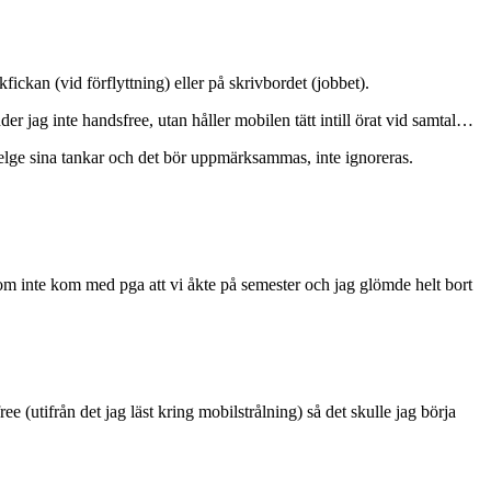
fickan (vid förflyttning) eller på skrivbordet (jobbet).
r jag inte handsfree, utan håller mobilen tätt intill örat vid samtal…
delge sina tankar och det bör uppmärksammas, inte ignoreras.
 som inte kom med pga att vi åkte på semester och jag glömde helt bort
(utifrån det jag läst kring mobilstrålning) så det skulle jag börja