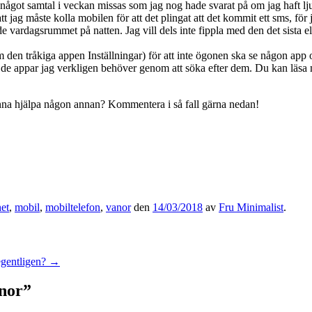
 något samtal i veckan missas som jag nog hade svarat på om jag haft ljud
jag måste kolla mobilen för att det plingat att det kommit ett sms, för 
e vardagsrummet på natten. Jag vill dels inte fippla med den det sista ell
m den tråkiga appen Inställningar) för att inte ögonen ska se någon app
de appar jag verkligen behöver genom att söka efter dem. Du kan läsa m
na hjälpa någon annan? Kommentera i så fall gärna nedan!
et
,
mobil
,
mobiltelefon
,
vanor
den
14/03/2018
av
Fru Minimalist
.
gentligen?
→
anor
”