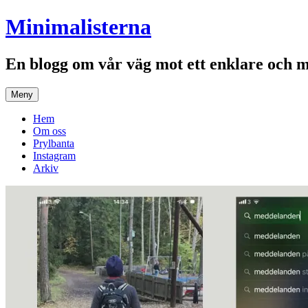
Hoppa
Minimalisterna
till
innehåll
En blogg om vår väg mot ett enklare och 
Meny
Hem
Om oss
Prylbanta
Instagram
Arkiv