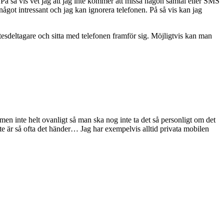
å så vis vet jag att jag inte kommer att missa någon samtal eller SMS
något intressant och jag kan ignorera telefonen. På så vis kan jag
ötesdeltagare och sitta med telefonen framför sig. Möjligtvis kan man
men inte helt ovanligt så man ska nog inte ta det så personligt om det
nte är så ofta det händer… Jag har exempelvis alltid privata mobilen