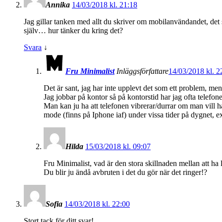
Annika
14/03/2018 kl. 21:18
Jag gillar tanken med allt du skriver om mobilanvändandet, det so
själv… hur tänker du kring det?
Svara
↓
Fru Minimalist
Inläggsförfattare
14/03/2018 kl. 2
Det är sant, jag har inte upplevt det som ett problem, me
Jag jobbar på kontor så på kontorstid har jag ofta telefon
Man kan ju ha att telefonen vibrerar/durrar om man vill ha 
mode (finns på Iphone iaf) under vissa tider på dygnet, exe
Hilda
15/03/2018 kl. 09:07
Fru Minimalist, vad är den stora skillnaden mellan att ha 
Du blir ju ändå avbruten i det du gör när det ringer!?
Sofia
14/03/2018 kl. 22:00
Stort tack för ditt svar!