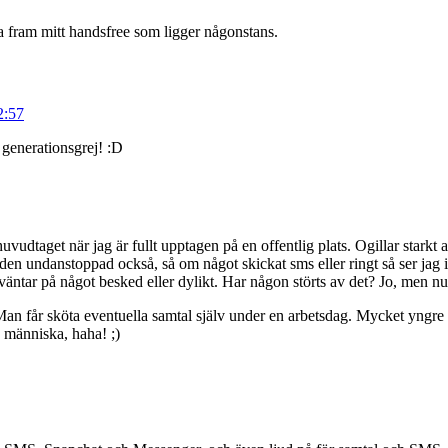
eta fram mitt handsfree som ligger någonstans.
2:57
 generationsgrej! :D
vudtaget när jag är fullt upptagen på en offentlig plats. Ogillar starkt 
 den undanstoppad också, så om något skickat sms eller ringt så ser jag in
väntar på något besked eller dylikt. Har någon störts av det? Jo, men nu 
 Man får sköta eventuella samtal själv under en arbetsdag. Mycket yngre 
 människa, haha! ;)