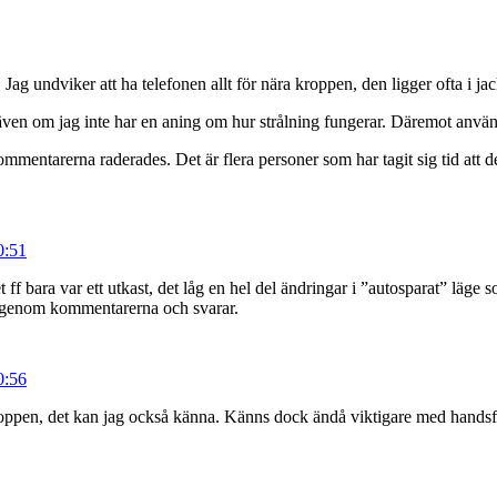
ag undviker att ha telefonen allt för nära kroppen, den ligger ofta i jack
 även om jag inte har en aning om hur strålning fungerar. Däremot använde
mmentarerna raderades. Det är flera personer som har tagit sig tid att 
0:51
 ff bara var ett utkast, det låg en hel del ändringar i ”autosparat” läge
r igenom kommentarerna och svarar.
0:56
ppen, det kan jag också känna. Känns dock ändå viktigare med handsfree 