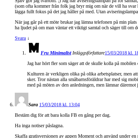
Själv gör jag tvärtom. ;) Jag har aviseringslampan på för samt
(som ofta kommer från folk jag bryr mig om när de vill ha svar h
lägga fullt fokus på det jag håller på med. Utan aviseringslamp
När jag går på ett möte brukar jag lämna telefonen på min plats 
ha ljudet på om man väntar ett viktigt samtal och säger till om de
Svara
↓
Fru Minimalist
Inläggsförfattare
15/03/2018 kl. 1
Jag har hört fler som säger att de skulle kolla på mobilen o
Kulturen är verkligen olika på olika arbetsplatser, men at
sker. Tror nästan alla småbarnsföräldrar har med sig mobi
med på möten av den anledningen, men lämnar däremot j
Sara
15/03/2018 kl. 13:04
Bestäm dig för att bara kolla FB en gång per dag.
Ha inga notiser påslagna.
Skaffa gratisversionen av appen Moment och använd under en 