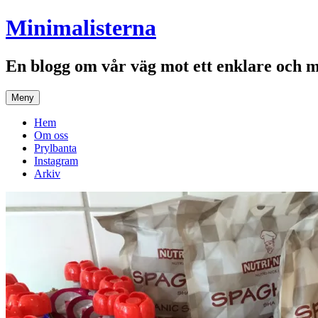
Hoppa
Minimalisterna
till
innehåll
En blogg om vår väg mot ett enklare och 
Meny
Hem
Om oss
Prylbanta
Instagram
Arkiv