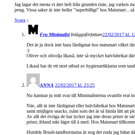
Jag lagar det mesta vi äter helt från grunden (näe, jag varken mal
peng. Vissa saker är inte heller ”superbilligt” hos Matsmart…s
Svara
↓
Fru Minimalist
Inläggsförfattare
22/02/2017 kl. 1
Det är ju dock inte bara färdigmat hos matsmart vilket din 
:)
Oliver och olivolja likaså, inte så mycket halvfabrikat där 
Likaså har de ett stort utbud av hygienartiklarna som t
ANNA
22/02/2017 kl. 23:25
Nu hamnar ju mitt svar till Minimalisterna ovanför erat 
Näe, allt är inte färdigmat eller halvfabrikat hos Matsma
samt möjligen snacks. (sånt som det är så himla lätt att pl
Av allt det övriga de har tycker jag inte deras priser är s
priser, ibland mkt lägre till å med. Hos Matsmart tillko
Humble Brush-tandborstarna är nog det enda jag hittat där