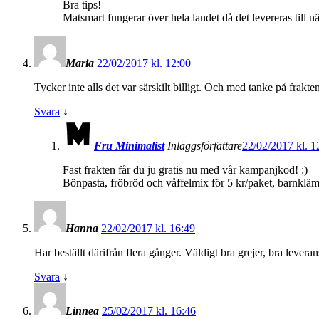
Bra tips!
Matsmart fungerar över hela landet då det levereras till n
Maria
22/02/2017 kl. 12:00
Tycker inte alls det var särskilt billigt. Och med tanke på frakt
Svara
↓
Fru Minimalist
Inläggsförfattare
22/02/2017 kl. 1
Fast frakten får du ju gratis nu med vår kampanjkod! :)
Bönpasta, fröbröd och våffelmix för 5 kr/paket, barnklämm
Hanna
22/02/2017 kl. 16:49
Har beställt därifrån flera gånger. Väldigt bra grejer, bra levera
Svara
↓
Linnea
25/02/2017 kl. 16:46