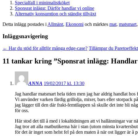
Specialfall i minimalistköket
Sponsrat inlägg: Därför handlar vi online
Alternativ konsumtion och ständig tillväxt
Detta inlägg postades i
Allmänt
,
Ekonomi
och märktes
mat
,
matsmart
Inläggsnavigering
←
Har du stöd för alltför många edge-case?
Tillämpar du Paretoeffekt
11 tankar kring ”
Sponsrat inlägg: Handla
ANNA
19/02/2017 kl. 13:30
Jag handlar matsmart hela tiden men jag har aldrig handlat hos f
Vi använder varken färdig grillolja, mixer, bars eller storpack p
jag lägger till den där frakt-femtilappen så skulle det inte bli n
för oss.
Här stod det till å med i lokaltidningen att vi hallänningar var
Jag tror att alla matbutikerna här i stan (utom minsta kvartersbut
för det är inget som helst fel på den maten å när ost ligger är å på