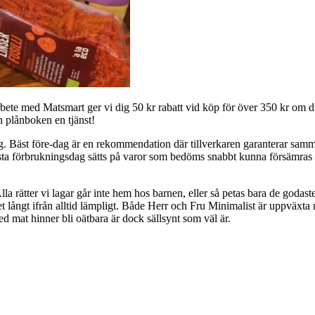
marbete med Matsmart ger vi dig 50 kr rabatt vid köp för över 350 kr om d
h plånboken en tjänst!
g. Bäst före-dag är en rekommendation där tillverkaren garanterar samma
 Sista förbrukningsdag sätts på varor som bedöms snabbt kunna försämras 
lla rätter vi lagar går inte hem hos barnen, eller så petas bara de godaste
t långt ifrån alltid lämpligt. Både Herr och Fru Minimalist är uppväxta 
d mat hinner bli oätbara är dock sällsynt som väl är.