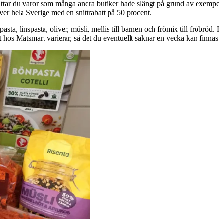
ttar du varor som många andra butiker hade slängt på grund av exempel
över hela Sverige med en snittrabatt på 50 procent.
sta, linspasta, oliver, müsli, mellis till barnen och frömix till fröbröd
t hos Matsmart varierar, så det du eventuellt saknar en vecka kan finnas