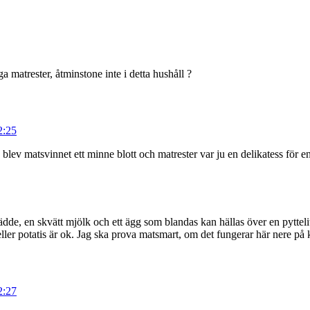
a matrester, åtminstone inte i detta hushåll ?
2:25
blev matsvinnet ett minne blott och matrester var ju en delikatess för en
t grädde, en skvätt mjölk och ett ägg som blandas kan hällas över en pytteli
eller potatis är ok. Jag ska prova matsmart, om det fungerar här nere på 
2:27