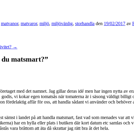
,
matvanor
,
matvaror
,
miljö
,
miljövänlig
,
storhandla
den
19/02/2017
av
ivitet?
→
r du matsmart?
”
öretaget med det namnet. Jag gillar deras idé men har ingen nytta av er
å godis, vi kokar egen tomatsås när tomaterna är i säsong väldigt billigt 
ågon fördelaktig affär för oss, att handla sådant vi använder och behöver 
 näst sämst i landet på att handla matsmart, fast vad som menades var att
ikerna) har en hylla eller plats i butiken där kort datum etc samlas och va
stås vara bråttom att äta då skrattar jag rätt bra åt det hela.