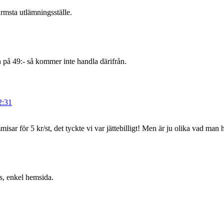
ärmsta utlämningsställe.
en på 49:- så kommer inte handla därifrån.
2:31
isar för 5 kr/st, det tyckte vi var jättebilligt! Men är ju olika vad man
ns, enkel hemsida.