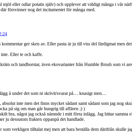
 mjöl eller odlar potatis själv) och upplever att väldigt många i vår närhe
å där försvinner nog det incitamentet för många med.
2:24
kommentar ger sken av. Eller pasta är ju till viss del färdigmat men det m
inte. Eller te och kaffe.
andkräm och tandborstar, även ekovarianter från Humble Brush som vi an
inlägg å under det som ni skrivit/svarat på… knasigt men…
rt, absolut inte men det finns mycket sådant samt sådant som jag nog skul
ocka på sig om man går hungrig till affären ;) )
ärskilt bra, något jag också nämnde i mitt förra inlägg. Jag hittar samma 
mmer ju dessutom frakten oppanpå det handlade.
 som verkligen tilltalat mej men att bara beställa dem därifrån skulle j