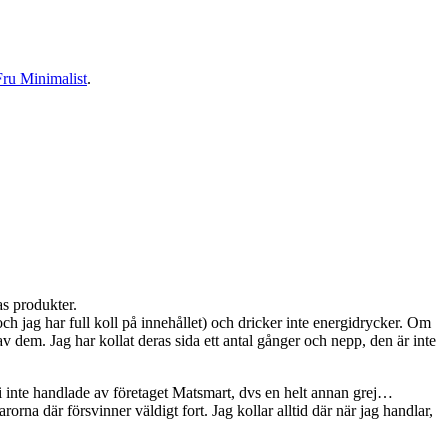
Fru Minimalist
.
as produkter.
och jag har full koll på innehållet) och dricker inte energidrycker. Om
av dem. Jag har kollat deras sida ett antal gånger och nepp, den är inte
 vi inte handlade av företaget Matsmart, dvs en helt annan grej…
rorna där försvinner väldigt fort. Jag kollar alltid där när jag handlar,