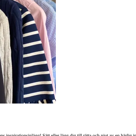
spirationsinlägg! Sätt eller lägg dig till rätta och njut av en härlig i