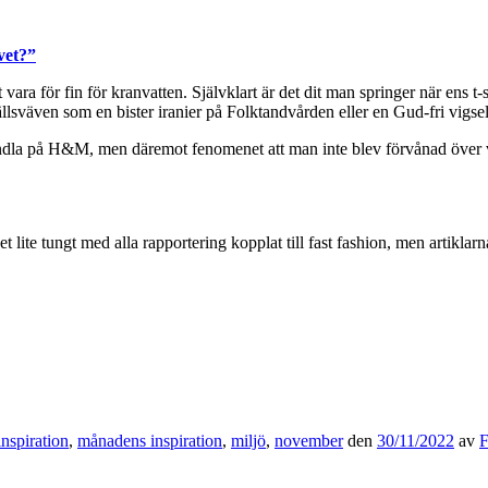
vet?”
ara för fin för kranvatten. Självklart är det dit man springer när ens t-s
ällsväven som en bister iranier på Folktandvården eller en Gud-fri vigse
r handla på H&M, men däremot fenomenet att man inte blev förvånad öve
 lite tungt med alla rapportering kopplat till fast fashion, men artiklarn
inspiration
,
månadens inspiration
,
miljö
,
november
den
30/11/2022
av
F