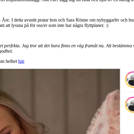
t – Åre. I detta avsnitt pratar hon och Sara Rönne om nybyggarliv och h
 att lyssna på för oss/er som inte har några flyttplaner. :)
det perfekta. Jag tror att det bara finns en väg framåt nu. Att bestämma
godhet.
sin helhet
här
.