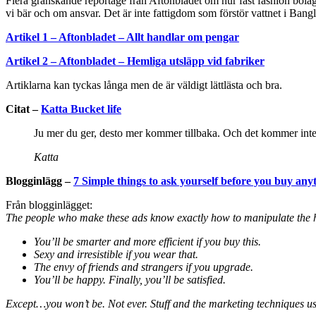
Flera granskande reportage från Aftonbladet om hur fast fashion bolag
vi bär och om ansvar. Det är inte fattigdom som förstör vattnet i Bangl
Artikel 1 – Aftonbladet – Allt handlar om pengar
Artikel 2 – Aftonbladet – Hemliga utsläpp vid fabriker
Artiklarna kan tyckas långa men de är väldigt lättlästa och bra.
Citat –
Katta Bucket life
Ju mer du ger, desto mer kommer tillbaka. Och det kommer inte
Katta
Blogginlägg –
7 Simple things to ask yourself before you buy any
Från blogginlägget:
The people who make these ads know exactly how to manipulate the h
You’ll be smarter and more efficient if you buy this.
Sexy and irresistible if you wear that.
The envy of friends and strangers if you upgrade.
You’ll be happy. Finally, you’ll be satisfied.
Except…you won’t be. Not ever. Stuff and the marketing techniques us