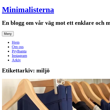
Hoppa
Minimalisterna
till
innehåll
En blogg om vår väg mot ett enklare och 
Meny
Hem
Om oss
Prylbanta
Instagram
Arkiv
Etikettarkiv:
miljö