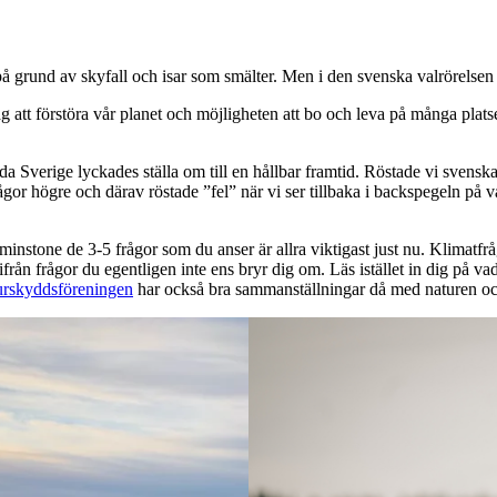
grund av skyfall och isar som smälter. Men i den svenska valrörelsen lå
 att förstöra vår planet och möjligheten att bo och leva på många platse
da Sverige lyckades ställa om till en hållbar framtid. Röstade vi svenska
ågor högre och därav röstade ”fel” när vi ser tillbaka i backspegeln på va
 åtminstone de 3-5 frågor som du anser är allra viktigast just nu. Klimatf
rån frågor du egentligen inte ens bryr dig om. Läs istället in dig på vad 
urskyddsföreningen
har också bra sammanställningar då med naturen och