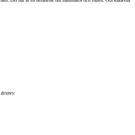
briker. Det här är en berättelse om människor och vatten. Om kläderna
desires: