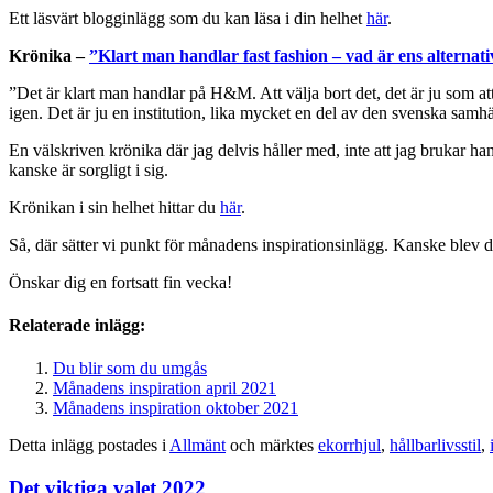
Ett läsvärt blogginlägg som du kan läsa i din helhet
här
.
Krönika –
”Klart man handlar fast fashion – vad är ens alternati
”Det är klart man handlar på H&M. Att välja bort det, det är ju som att v
igen. Det är ju en institution, lika mycket en del av den svenska samh
En välskriven krönika där jag delvis håller med, inte att jag bruka
kanske är sorgligt i sig.
Krönikan i sin helhet hittar du
här
.
Så, där sätter vi punkt för månadens inspirationsinlägg. Kanske blev det
Önskar dig en fortsatt fin vecka!
Relaterade inlägg:
Du blir som du umgås
Månadens inspiration april 2021
Månadens inspiration oktober 2021
Detta inlägg postades i
Allmänt
och märktes
ekorrhjul
,
hållbarlivsstil
,
Det viktiga valet 2022