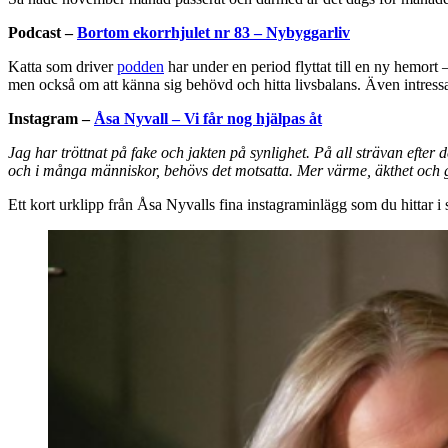
Podcast –
Bortom ekorrhjulet nr 83 – Nybyggarliv
Katta som driver
podden
har under en period flyttat till en ny hemor
men också om att känna sig behövd och hitta livsbalans. Även intressant
Instagram –
Åsa Nyvall – Vi får nog hjälpas åt
Jag har tröttnat på fake och jakten på synlighet. På all strävan efter 
och i många människor, behövs det motsatta. Mer värme, äkthet och 
Ett kort urklipp från Åsa Nyvalls fina instagraminlägg som du hittar i 