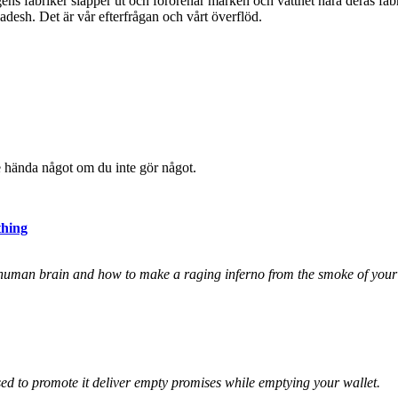
ens fabriker släpper ut och förorenar marken och vattnet nära deras fa
adesh. Det är vår efterfrågan och vårt överflöd.
 hända något om du inte gör något.
thing
uman brain and how to make a raging inferno from the smoke of your 
ed to promote it deliver empty promises while emptying your wallet.