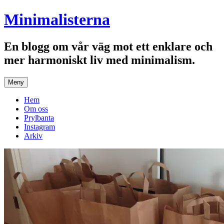
Hoppa
Minimalisterna
till
innehåll
En blogg om vår väg mot ett enklare och
mer harmoniskt liv med minimalism.
Meny
Hem
Om oss
Prylbanta
Instagram
Arkiv