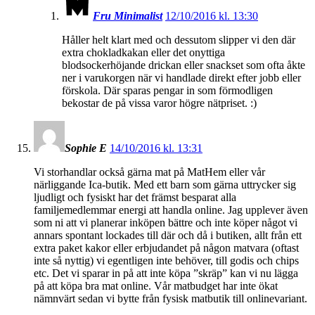
Fru Minimalist
12/10/2016 kl. 13:30
Håller helt klart med och dessutom slipper vi den där
extra chokladkakan eller det onyttiga
blodsockerhöjande drickan eller snackset som ofta åkte
ner i varukorgen när vi handlade direkt efter jobb eller
förskola. Där sparas pengar in som förmodligen
bekostar de på vissa varor högre nätpriset. :)
Sophie E
14/10/2016 kl. 13:31
Vi storhandlar också gärna mat på MatHem eller vår
närliggande Ica-butik. Med ett barn som gärna uttrycker sig
ljudligt och fysiskt har det främst besparat alla
familjemedlemmar energi att handla online. Jag upplever även
som ni att vi planerar inköpen bättre och inte köper något vi
annars spontant lockades till där och då i butiken, allt från ett
extra paket kakor eller erbjudandet på någon matvara (oftast
inte så nyttig) vi egentligen inte behöver, till godis och chips
etc. Det vi sparar in på att inte köpa ”skräp” kan vi nu lägga
på att köpa bra mat online. Vår matbudget har inte ökat
nämnvärt sedan vi bytte från fysisk matbutik till onlinevariant.