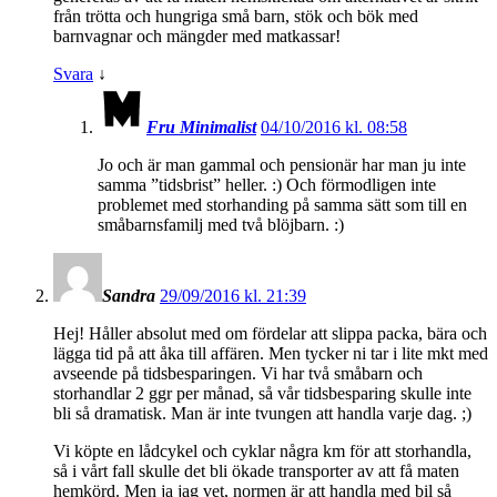
från trötta och hungriga små barn, stök och bök med
barnvagnar och mängder med matkassar!
Svara
↓
Fru Minimalist
04/10/2016 kl. 08:58
Jo och är man gammal och pensionär har man ju inte
samma ”tidsbrist” heller. :) Och förmodligen inte
problemet med storhanding på samma sätt som till en
småbarnsfamilj med två blöjbarn. :)
Sandra
29/09/2016 kl. 21:39
Hej! Håller absolut med om fördelar att slippa packa, bära och
lägga tid på att åka till affären. Men tycker ni tar i lite mkt med
avseende på tidsbesparingen. Vi har två småbarn och
storhandlar 2 ggr per månad, så vår tidsbesparing skulle inte
bli så dramatisk. Man är inte tvungen att handla varje dag. ;)
Vi köpte en lådcykel och cyklar några km för att storhandla,
så i vårt fall skulle det bli ökade transporter av att få maten
hemkörd. Men ja jag vet, normen är att handla med bil så