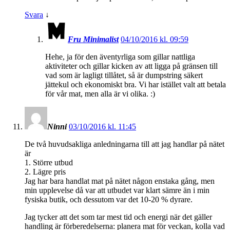
Svara
↓
Fru Minimalist
04/10/2016 kl. 09:59
Hehe, ja för den äventyrliga som gillar nattliga
aktiviteter och gillar kicken av att ligga på gränsen till
vad som är lagligt tillåtet, så är dumpstring säkert
jättekul och ekonomiskt bra. Vi har istället valt att betala
för vår mat, men alla är vi olika. :)
Ninni
03/10/2016 kl. 11:45
De två huvudsakliga anledningarna till att jag handlar på nätet
är
1. Större utbud
2. Lägre pris
Jag har bara handlat mat på nätet någon enstaka gång, men
min upplevelse då var att utbudet var klart sämre än i min
fysiska butik, och dessutom var det 10-20 % dyrare.
Jag tycker att det som tar mest tid och energi när det gäller
handling är förberedelserna: planera mat för veckan, kolla vad