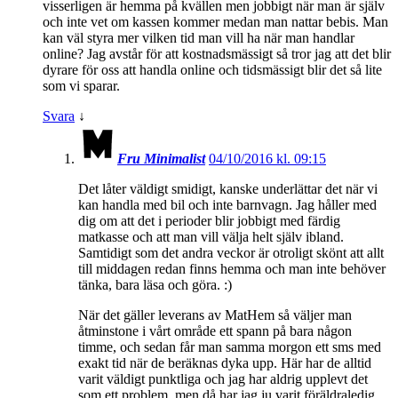
visserligen är hemma på kvällen men jobbigt när man är själv
och inte vet om kassen kommer medan man nattar bebis. Man
kan väl styra mer vilken tid man vill ha när man handlar
online? Jag avstår för att kostnadsmässigt så tror jag att det blir
dyrare för oss att handla online och tidsmässigt blir det så lite
som vi sparar.
Svara
↓
Fru Minimalist
04/10/2016 kl. 09:15
Det låter väldigt smidigt, kanske underlättar det när vi
kan handla med bil och inte barnvagn. Jag håller med
dig om att det i perioder blir jobbigt med färdig
matkasse och att man vill välja helt själv ibland.
Samtidigt som det andra veckor är otroligt skönt att allt
till middagen redan finns hemma och man inte behöver
tänka, bara läsa och göra. :)
När det gäller leverans av MatHem så väljer man
åtminstone i vårt område ett spann på bara någon
timme, och sedan får man samma morgon ett sms med
exakt tid när de beräknas dyka upp. Här har de alltid
varit väldigt punktliga och jag har aldrig upplevt det
som ett problem, men då har jag ju varit föräldraledig