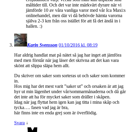
måltider till. Och det var inte märkvärt dyrare när vi
jämförde 10 av våra vanliga varor med vår Ica Maxi:s
onlinehandel, men där vi då behövde hämta varorna
själva 2-3 km från oss istället för att få det ändå in i
hallen. :)
Karin Svensson
01/10/2016 kl. 08:19
Har aldrig handlat mat på nätet så jag har inget att jämföra
med men förstår när jag läser det skrivna att det kan vara
skönt att slippa släpa hem allt.
Du skriver om saker som sorteras ut och saker som kommer
in.
Hos mig har det mest varit ”saker ut” och orsaken är att jag
hyr ut min lägenhet under vår/sommarmånaderna och då går
det inte att ha för mycket saker som dräller i skåpen.
Idag när jag flyttat hem igen kan jag titta i mina skåp och
tycka…. fasen vad jag är bra,
här finns inte en enda grej som är överflödig.
Svara
↓