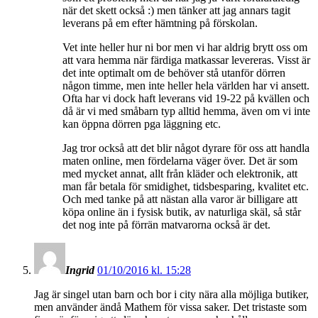
när det skett också :) men tänker att jag annars tagit
leverans på em efter hämtning på förskolan.
Vet inte heller hur ni bor men vi har aldrig brytt oss om
att vara hemma när färdiga matkassar levereras. Visst är
det inte optimalt om de behöver stå utanför dörren
någon timme, men inte heller hela världen har vi ansett.
Ofta har vi dock haft leverans vid 19-22 på kvällen och
då är vi med småbarn typ alltid hemma, även om vi inte
kan öppna dörren pga läggning etc.
Jag tror också att det blir något dyrare för oss att handla
maten online, men fördelarna väger över. Det är som
med mycket annat, allt från kläder och elektronik, att
man får betala för smidighet, tidsbesparing, kvalitet etc.
Och med tanke på att nästan alla varor är billigare att
köpa online än i fysisk butik, av naturliga skäl, så står
det nog inte på förrän matvarorna också är det.
Ingrid
01/10/2016 kl. 15:28
Jag är singel utan barn och bor i city nära alla möjliga butiker,
men använder ändå Mathem för vissa saker. Det tristaste som