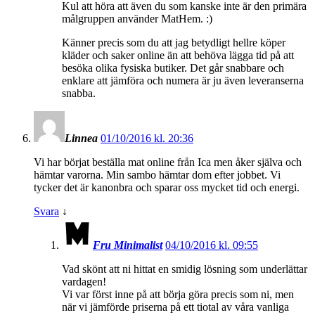
Kul att höra att även du som kanske inte är den primära
målgruppen använder MatHem. :)
Känner precis som du att jag betydligt hellre köper
kläder och saker online än att behöva lägga tid på att
besöka olika fysiska butiker. Det går snabbare och
enklare att jämföra och numera är ju även leveranserna
snabba.
Linnea
01/10/2016 kl. 20:36
Vi har börjat beställa mat online från Ica men åker själva och
hämtar varorna. Min sambo hämtar dom efter jobbet. Vi
tycker det är kanonbra och sparar oss mycket tid och energi.
Svara
↓
Fru Minimalist
04/10/2016 kl. 09:55
Vad skönt att ni hittat en smidig lösning som underlättar
vardagen!
Vi var först inne på att börja göra precis som ni, men
när vi jämförde priserna på ett tiotal av våra vanliga