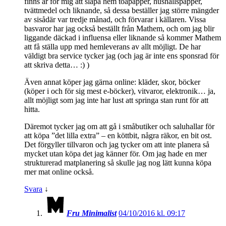
finns är för mig att släpa hem toapapper, hushållspapper,
tvättmedel och liknande, så dessa beställer jag större mängder
av sisådär var tredje månad, och förvarar i källaren. Vissa
basvaror har jag också beställt från Mathem, och om jag blir
liggande däckad i influensa eller liknande så kommer Mathem
att få ställa upp med hemleverans av allt möjligt. De har
väldigt bra service tycker jag (och jag är inte ens sponsrad för
att skriva detta… :) )
Även annat köper jag gärna online: kläder, skor, böcker
(köper i och för sig mest e-böcker), vitvaror, elektronik… ja,
allt möjligt som jag inte har lust att springa stan runt för att
hitta.
Däremot tycker jag om att gå i småbutiker och saluhallar för
att köpa ”det lilla extra” – en köttbit, några räkor, en bit ost.
Det förgyller tillvaron och jag tycker om att inte planera så
mycket utan köpa det jag känner för. Om jag hade en mer
strukturerad matplanering så skulle jag nog lätt kunna köpa
mer mat online också.
Svara
↓
Fru Minimalist
04/10/2016 kl. 09:17