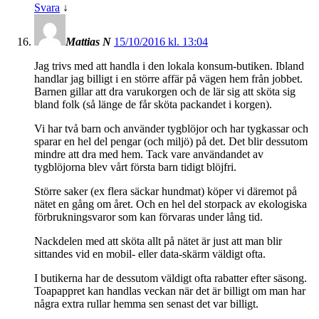
Svara
↓
Mattias N
15/10/2016 kl. 13:04
Jag trivs med att handla i den lokala konsum-butiken. Ibland
handlar jag billigt i en större affär på vägen hem från jobbet.
Barnen gillar att dra varukorgen och de lär sig att sköta sig
bland folk (så länge de får sköta packandet i korgen).
Vi har två barn och använder tygblöjor och har tygkassar och
sparar en hel del pengar (och miljö) på det. Det blir dessutom
mindre att dra med hem. Tack vare användandet av
tygblöjorna blev vårt första barn tidigt blöjfri.
Större saker (ex flera säckar hundmat) köper vi däremot på
nätet en gång om året. Och en hel del storpack av ekologiska
förbrukningsvaror som kan förvaras under lång tid.
Nackdelen med att sköta allt på nätet är just att man blir
sittandes vid en mobil- eller data-skärm väldigt ofta.
I butikerna har de dessutom väldigt ofta rabatter efter säsong.
Toapappret kan handlas veckan när det är billigt om man har
några extra rullar hemma sen senast det var billigt.