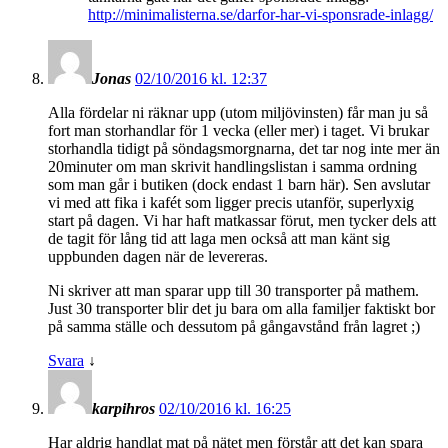
http://minimalisterna.se/darfor-har-vi-sponsrade-inlagg/
Jonas
02/10/2016 kl. 12:37
Alla fördelar ni räknar upp (utom miljövinsten) får man ju så
fort man storhandlar för 1 vecka (eller mer) i taget. Vi brukar
storhandla tidigt på söndagsmorgnarna, det tar nog inte mer än
20minuter om man skrivit handlingslistan i samma ordning
som man går i butiken (dock endast 1 barn här). Sen avslutar
vi med att fika i kafét som ligger precis utanför, superlyxig
start på dagen. Vi har haft matkassar förut, men tycker dels att
de tagit för lång tid att laga men också att man känt sig
uppbunden dagen när de levereras.
Ni skriver att man sparar upp till 30 transporter på mathem.
Just 30 transporter blir det ju bara om alla familjer faktiskt bor
på samma ställe och dessutom på gångavstånd från lagret ;)
Svara
↓
karpihros
02/10/2016 kl. 16:25
Har aldrig handlat mat på nätet men förstår att det kan spara