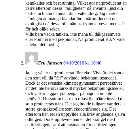
kemikalier och besprutning. Vilket gör närproducerat än
värre eftersom dessa ”farligheter” då använts i just din
närhet och kan hamna i dina vattendrag. Jag märker
nämligen att många blandar ihop närproducerat och
ekologiskt då dessa ofta nämns i samma veva, men står
för helt olika saker.
Ville bara väcka tanken, inte mana till dåligt samvete
eller komma med pekpinnar. Närproducerat KAN vara
jättebra det med! :)
Fru Jansson
04/10/2016 kl. 10:40
Ja, jag väljer närproducerat före eko. Visst är det sant att
den som vill då ”får” använda bekämpningsmedel.
Dock är det svenska klimatet gynnsamt i perspektivet
att det inte behövs särskilt mycket bekämpningsmedel.
Och varför lägga dyra pengar på något som inte
behövs?! Dessutom har man oftast lite bättre insyn i det
som produceras nära. Där jag bodde tidigare var det en
större grönsaksodlare som ekocertifierade sig. Det
eftersom han redan uppfyllde alla krav angående själva
odlingen. Dock upplevde han en del krångel med
certifieringen, samt att kostnaden för certifieringen