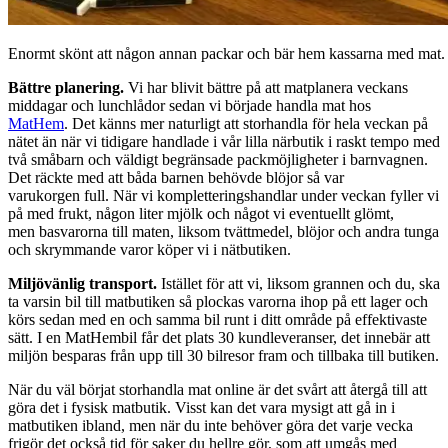
Enormt skönt att någon annan packar och bär hem kassarna med mat. 
Bättre planering.
Vi har blivit bättre på att matplanera veckans
middagar och lunchlådor sedan vi började handla mat hos
MatHem
. Det känns mer naturligt att storhandla för hela veckan på
nätet än när vi tidigare handlade i vår lilla närbutik i raskt tempo med
två småbarn och väldigt begränsade packmöjligheter i barnvagnen.
Det räckte med att båda barnen behövde blöjor så var
varukorgen full. När vi kompletteringshandlar under veckan fyller vi
på med frukt, någon liter mjölk och något vi eventuellt glömt,
men basvarorna till maten, liksom tvättmedel, blöjor och andra tunga
och skrymmande varor köper vi i nätbutiken.
Miljövänlig transport.
Istället för att vi, liksom grannen och du, ska
ta varsin bil till matbutiken så plockas varorna ihop på ett lager och
körs sedan med en och samma bil runt i ditt område på effektivaste
sätt. I en MatHembil får det plats 30 kundleveranser, det innebär att
miljön besparas från upp till 30 bilresor fram och tillbaka till butiken.
När du väl börjat storhandla mat online är det svårt att återgå till att
göra det i fysisk matbutik. Visst kan det vara mysigt att gå in i
matbutiken ibland, men när du inte behöver göra det varje vecka
frigör det också tid för saker du hellre gör, som att umgås med