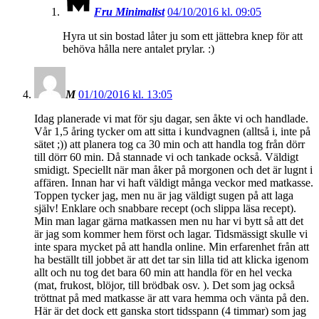
Fru Minimalist
04/10/2016 kl. 09:05
Hyra ut sin bostad låter ju som ett jättebra knep för att
behöva hålla nere antalet prylar. :)
M
01/10/2016 kl. 13:05
Idag planerade vi mat för sju dagar, sen åkte vi och handlade.
Vår 1,5 åring tycker om att sitta i kundvagnen (alltså i, inte på
sätet ;)) att planera tog ca 30 min och att handla tog från dörr
till dörr 60 min. Då stannade vi och tankade också. Väldigt
smidigt. Speciellt när man åker på morgonen och det är lugnt i
affären. Innan har vi haft väldigt många veckor med matkasse.
Toppen tycker jag, men nu är jag väldigt sugen på att laga
själv! Enklare och snabbare recept (och slippa läsa recept).
Min man lagar gärna matkassen men nu har vi bytt så att det
är jag som kommer hem först och lagar. Tidsmässigt skulle vi
inte spara mycket på att handla online. Min erfarenhet från att
ha beställt till jobbet är att det tar sin lilla tid att klicka igenom
allt och nu tog det bara 60 min att handla för en hel vecka
(mat, frukost, blöjor, till brödbak osv. ). Det som jag också
tröttnat på med matkasse är att vara hemma och vänta på den.
Här är det dock ett ganska stort tidsspann (4 timmar) som jag