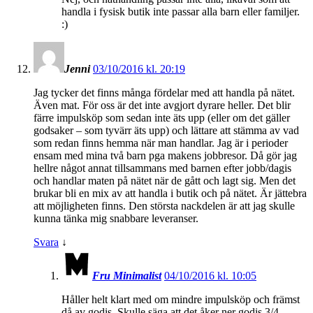
handla i fysisk butik inte passar alla barn eller familjer.
:)
Jenni
03/10/2016 kl. 20:19
Jag tycker det finns många fördelar med att handla på nätet.
Även mat. För oss är det inte avgjort dyrare heller. Det blir
färre impulsköp som sedan inte äts upp (eller om det gäller
godsaker – som tyvärr äts upp) och lättare att stämma av vad
som redan finns hemma när man handlar. Jag är i perioder
ensam med mina två barn pga makens jobbresor. Då gör jag
hellre något annat tillsammans med barnen efter jobb/dagis
och handlar maten på nätet när de gått och lagt sig. Men det
brukar bli en mix av att handla i butik och på nätet. Är jättebra
att möjligheten finns. Den största nackdelen är att jag skulle
kunna tänka mig snabbare leveranser.
Svara
↓
Fru Minimalist
04/10/2016 kl. 10:05
Håller helt klart med om mindre impulsköp och främst
då av godis. Skulle säga att det åker ner godis 3/4