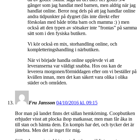
gånger som jag handlat med barnen, men aldrig när jag
handlat online. Beror nog dels på att jag handlar online
andra tidpunkter på dygnet (läs inte direkt efter
förskolan med både trötta barn och mamma :) ) men
också att den typen av sötsaker inte ”frontas” på samma
sätt som i den fysiska butiken.
Vi kör också en mix, storhandling online, och
kompletteringshandling i närbutiken.
När vi började handla online upplevde vi att
leveranserna var väldigt snabba. Hos oss kan de
leverera morgonen/förmiddagen efter om vi beställer på
kvällen innan, men det kan säkert vara olika i olika
städer och områden.
Fru Jansson
04/10/2016 kl. 09:15
Bor man på landet finns det sällan hemkörning. Coopbutiken
erbjuder visst att plocka ihop matkassar, men man får åka in
till stan och hämta dem. En kompis har det, och tycker det är
jättebra. Men det är inget för mig.