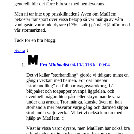
generellt blir det färre bilresor med hemleverans.
Men ni tar inte upp prisskillnaden? Även om MatHem
bekostar transport över vissa belopp så var många av våra
vanligaste varor mkt dyrare (17% i snitt) på nätet jämfört med
vår stormarknad.
Tack för en bra blogg!
Svara
↓
Fru Minimalist
04/10/2016 kl. 09:04
Det vi kallar ”storhandling” gjorde vi tidigare minst en
gång i veckan med barnen. För oss innebar
”storhandlilng” en full barnvagnsvarukorg, 1-2
blöjpaket och toapapper ovanpå liggdelen, och
eventuellt någon liten påse eller skrymmande vara
under ena armen. Tror många, kanske även ni, kan
storhandla mer basvaror varje gång och därmed slippa
storhandla varje vecka. Vilket vi också kan nu med
hjälp av MatHem. :)
Visst är vissa varor dyrare, men MatHem har också bra
erbjudanden varje vecka som man kan anpassa sina