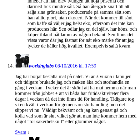
innebar att han blev tvungen att höja priserna och
därmed fick mindre sålt. Så han återgick snart till att
sälja sina grönsaker, producerade på samma sätt som
han alltid gjort, utan ekocert. När det kommer till sånt
som kaffe så väljer jag helst eko, eftersom det inte kan
produceras här. Sen odlar jag en del själv, har höns, och
köper ibland nåt lamm av någon bekant. Sen finns det
vissa varor där jag fastnat för nåt eko-märke för att jag
tycker de håller hög kvalitet. Exempelvis saltå kvarn.
workinglabs
08/10/2016 kl. 17:59
Jag har börjat beställa mat på nätet. Vi är 3 vuxna i familjen
och tidigare brukade jag och maken åka och storhandla en
gång i veckan. Tycker det är skönt att ha mat hemma när man
kommer från jobbet + att vi båda har fritidsaktiviteter flera
dagar i veckan då det inte finns tid för handling. Tidigare tog
vi en kväll i veckan för gemensam storhandling men det
slipper vi nu. Väldigt bekvämt och jag kan genast gå och
kolla vad som är slut vilket gör att man inte kommer hem med
något ”för säkerhetskull” eller glömmer något.
Svara
↓