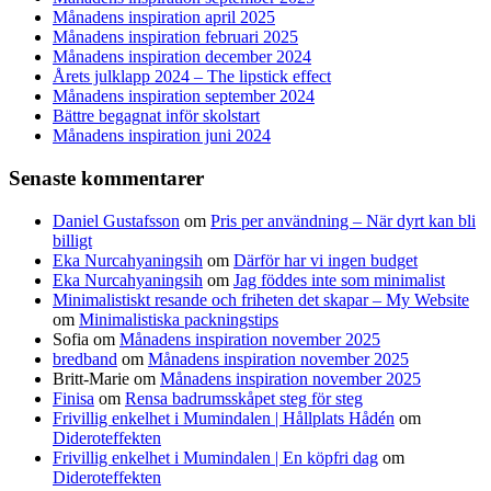
Månadens inspiration april 2025
Månadens inspiration februari 2025
Månadens inspiration december 2024
Årets julklapp 2024 – The lipstick effect
Månadens inspiration september 2024
Bättre begagnat inför skolstart
Månadens inspiration juni 2024
Senaste kommentarer
Daniel Gustafsson
om
Pris per användning – När dyrt kan bli
billigt
Eka Nurcahyaningsih
om
Därför har vi ingen budget
Eka Nurcahyaningsih
om
Jag föddes inte som minimalist
Minimalistiskt resande och friheten det skapar – My Website
om
Minimalistiska packningstips
Sofia
om
Månadens inspiration november 2025
bredband
om
Månadens inspiration november 2025
Britt-Marie
om
Månadens inspiration november 2025
Finisa
om
Rensa badrumsskåpet steg för steg
Frivillig enkelhet i Mumindalen | Hållplats Hådén
om
Dideroteffekten
Frivillig enkelhet i Mumindalen | En köpfri dag
om
Dideroteffekten