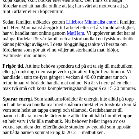
köpa kläder, skor, böcker eller elektronik. Det finns så många
fördelar med att handla online att jag har svårt att motivera att gå
runt i affärer eller i köpcentrum.
Sedan familjen utökades genom
Lillebror Minimalist entré
i familjen
och Herr Minimalist återgick till arbetet efter ett års föräldraledighet,
har vi handlat mat online genom
MatHem
. Vi upplever att det har så
många fördelar för vår familj och att storhandla i en fysisk matbutik
känns plötsligt avlägset. I detta blogginlägg tänkte vi berätta om
fördelarna som gör att vi nu väljer att storhandla mat, blöjor,
tvättmedel mm online:
Frigör tid.
Att inte behöva spendera tid på att ta sig till matbutiken
eller gå omkring i den varje vecka gör att vi frigör flera timmar. Vi
handlade i snitt tre-fyra gånger i veckan á 40-60 minuter tur och
retur, innan vi började handla mat online. Nu är vi nere på en eller
max två små och korta kompletteringshandlingar á ca 15-20 minuter.
Sparar energi.
Som småbarnsförälder är energin inte alltid på topp
och att behöva handla mat med småbarn direkt efter förskolan kan få
vem som helst att tappa energi och tålamod. Gratisbananer till
barnen i all ära, men de räcker inte alltid för att hålla humöret uppe
ett helt varv i vår lilla matbutik. Nu behöver heller ingen av oss
vuxna spendera den efterlängtade stunden av egentid som uppstår
när båda barnen somnat kring kl 20-21 i matbutiken.