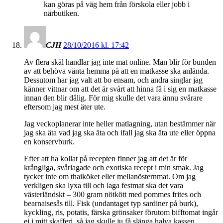
kan göras på väg hem från förskola eller jobb i
närbutiken.
CJH
28/10/2016 kl. 17:42
Av flera skäl handlar jag inte mat online. Man blir för bunden
av att behöva vänta hemma på att en matkasse ska anlända.
Dessutom har jag valt att bo ensam, och andra singlar jag
känner vittnar om att det är svårt att hinna få i sig en matkasse
innan den blir dålig. För mig skulle det vara ännu svårare
eftersom jag mest äter ute.
Jag veckoplanerar inte heller matlagning, utan bestämmer när
jag ska äta vad jag ska äta och ifall jag ska äta ute eller öppna
en konservburk.
Efter att ha kollat på recepten finner jag att det är för
krångliga, svårlagade och exotiska recept i min smak. Jag
tycker inte om thaiköket eller mellanösternmat. Om jag
verkligen ska lyxa till och laga festmat ska det vara
västerländskt – 300 gram nötkött med pommes frites och
bearnaisesås till. Fisk (undantaget typ sardiner på burk),
kyckling, ris, potatis, färska grönsaker förutom bifftomat ingår
ej i mitt skafferi, så jag skulle ju få slänga halva kassen…