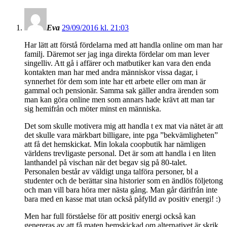
Eva
29/09/2016 kl. 21:03
Har lätt att förstå fördelarna med att handla online om man har
familj. Däremot ser jag inga direkta fördelar om man lever
singelliv. Att gå i affärer och matbutiker kan vara den enda
kontakten man har med andra människor vissa dagar, i
synnerhet för dem som inte har ett arbete eller om man är
gammal och pensionär. Samma sak gäller andra ärenden som
man kan göra online men som annars hade krävt att man tar
sig hemifrån och möter minst en människa.
Det som skulle motivera mig att handla t ex mat via nätet är att
det skulle vara märkbart billigare, inte pga ”bekvämligheten”
att få det hemskickat. Min lokala coopbutik har nämligen
världens trevligaste personal. Det är som att handla i en liten
lanthandel på vischan när det begav sig på 80-talet.
Personalen består av väldigt unga talföra personer, bl a
studenter och de berättar sina historier som en ändlös följetong
och man vill bara höra mer nästa gång. Man går därifrån inte
bara med en kasse mat utan också påfylld av positiv energi! :)
Men har full förståelse för att positiv energi också kan
genereras av att få maten hemskickad om alternativet är skrik