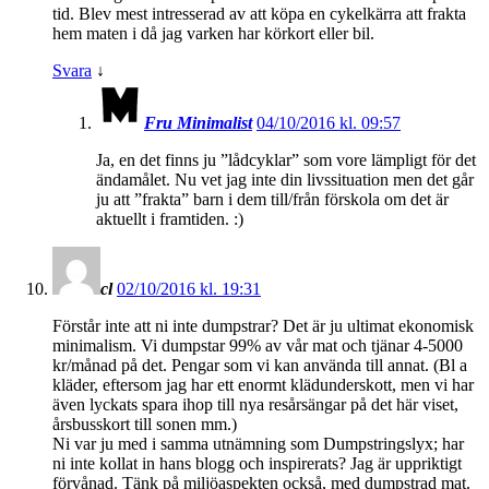
tid. Blev mest intresserad av att köpa en cykelkärra att frakta
hem maten i då jag varken har körkort eller bil.
Svara
↓
Fru Minimalist
04/10/2016 kl. 09:57
Ja, en det finns ju ”lådcyklar” som vore lämpligt för det
ändamålet. Nu vet jag inte din livssituation men det går
ju att ”frakta” barn i dem till/från förskola om det är
aktuellt i framtiden. :)
cl
02/10/2016 kl. 19:31
Förstår inte att ni inte dumpstrar? Det är ju ultimat ekonomisk
minimalism. Vi dumpstar 99% av vår mat och tjänar 4-5000
kr/månad på det. Pengar som vi kan använda till annat. (Bl a
kläder, eftersom jag har ett enormt klädunderskott, men vi har
även lyckats spara ihop till nya resårsängar på det här viset,
årsbusskort till sonen mm.)
Ni var ju med i samma utnämning som Dumpstringslyx; har
ni inte kollat in hans blogg och inspirerats? Jag är uppriktigt
förvånad. Tänk på miljöaspekten också, med dumpstrad mat.