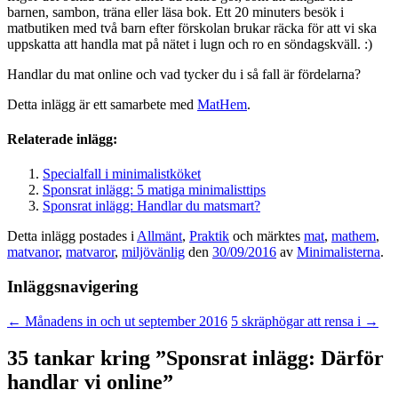
barnen, sambon, träna eller läsa bok. Ett 20 minuters besök i
matbutiken med två barn efter förskolan brukar räcka för att vi ska
uppskatta att handla mat på nätet i lugn och ro en söndagskväll. :)
Handlar du mat online och vad tycker du i så fall är fördelarna?
Detta inlägg är ett samarbete med
MatHem
.
Relaterade inlägg:
Specialfall i minimalistköket
Sponsrat inlägg: 5 matiga minimalisttips
Sponsrat inlägg: Handlar du matsmart?
Detta inlägg postades i
Allmänt
,
Praktik
och märktes
mat
,
mathem
,
matvanor
,
matvaror
,
miljövänlig
den
30/09/2016
av
Minimalisterna
.
Inläggsnavigering
←
Månadens in och ut september 2016
5 skräphögar att rensa i
→
35 tankar kring ”
Sponsrat inlägg: Därför
handlar vi online
”