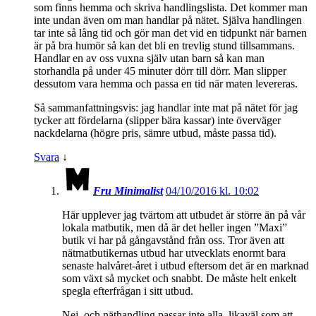
som finns hemma och skriva handlingslista. Det kommer man
inte undan även om man handlar på nätet. Själva handlingen
tar inte så lång tid och gör man det vid en tidpunkt när barnen
är på bra humör så kan det bli en trevlig stund tillsammans.
Handlar en av oss vuxna själv utan barn så kan man
storhandla på under 45 minuter dörr till dörr. Man slipper
dessutom vara hemma och passa en tid när maten levereras.
Så sammanfattningsvis: jag handlar inte mat på nätet för jag
tycker att fördelarna (slipper bära kassar) inte överväger
nackdelarna (högre pris, sämre utbud, måste passa tid).
Svara
↓
Fru Minimalist
04/10/2016 kl. 10:02
Här upplever jag tvärtom att utbudet är större än på vår
lokala matbutik, men då är det heller ingen ”Maxi”
butik vi har på gångavstånd från oss. Tror även att
nätmatbutikernas utbud har utvecklats enormt bara
senaste halvåret-året i utbud eftersom det är en marknad
som växt så mycket och snabbt. De måste helt enkelt
spegla efterfrågan i sitt utbud.
Nej, och näthandling passar inte alla, likaväl som att