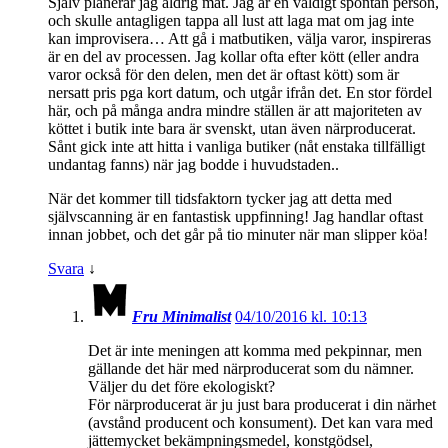
Själv planerar jag aldrig mat. Jag är en väldigt spontan person,
och skulle antagligen tappa all lust att laga mat om jag inte
kan improvisera… Att gå i matbutiken, välja varor, inspireras
är en del av processen. Jag kollar ofta efter kött (eller andra
varor också för den delen, men det är oftast kött) som är
nersatt pris pga kort datum, och utgår ifrån det. En stor fördel
här, och på många andra mindre ställen är att majoriteten av
köttet i butik inte bara är svenskt, utan även närproducerat.
Sånt gick inte att hitta i vanliga butiker (nåt enstaka tillfälligt
undantag fanns) när jag bodde i huvudstaden..
När det kommer till tidsfaktorn tycker jag att detta med
självscanning är en fantastisk uppfinning! Jag handlar oftast
innan jobbet, och det går på tio minuter när man slipper köa!
Svara
↓
Fru Minimalist
04/10/2016 kl. 10:13
Det är inte meningen att komma med pekpinnar, men
gällande det här med närproducerat som du nämner.
Väljer du det före ekologiskt?
För närproducerat är ju just bara producerat i din närhet
(avstånd producent och konsument). Det kan vara med
jättemycket bekämpningsmedel, konstgödsel,