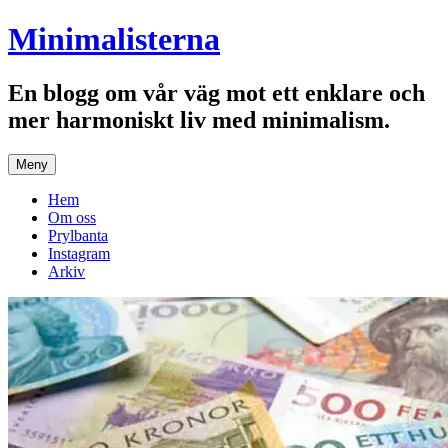
Hoppa
Minimalisterna
till
innehåll
En blogg om vår väg mot ett enklare och
mer harmoniskt liv med minimalism.
Meny
Hem
Om oss
Prylbanta
Instagram
Arkiv