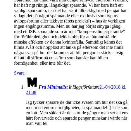
har haft ngt riktigt, långsiktigt sparande. Vi har bara haft ett
vanligt sparkonto, när det har varit tillräckligt med pengar har
vi lagt det på något spännande eller exklusivt som typ ny
avloppsbrunn eller takbyte (årets projekt!) – hus är verkligen
ingen engångssumma. Men nu har jag börjat smyga igång
med ett ISK-sparande som är mitt ”kompensationssparande”
för föräldraledighet och deltidsjobb för att åtmindstånde
minska effekten av denna kvinnofälla. Samtidigt känns det
himla svårt och hopplöst att tänka på eftersom det inte finns
några svar på hur det kommer att bli, pengarna skickas iväg
till att bli siffror på en skärm som kanske kan bli en
förmögenhet, eller inte blir det.
Svara
↓
Fru Minimalist
Inläggsförfattare
21/04/2018 kl.
21:38
Jag tycker snarare de där icke-svaren om hur det ska gå
men med enorma möjligheter, är spännande! :) Lite som
en lott. Men såklart är det surt de gånger man ser att ens
hårt förvärvade och sparade pengar minskar i värde när
man valt fel.