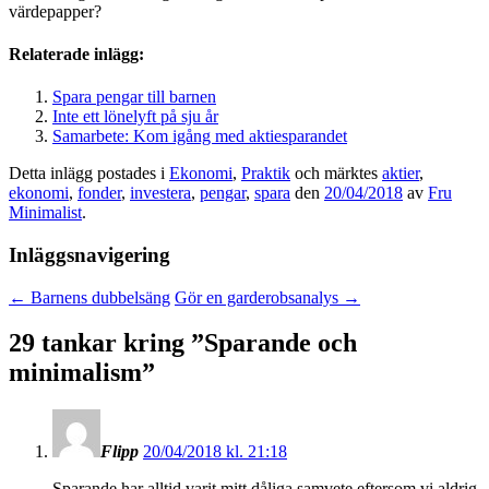
värdepapper?
Relaterade inlägg:
Spara pengar till barnen
Inte ett lönelyft på sju år
Samarbete: Kom igång med aktiesparandet
Detta inlägg postades i
Ekonomi
,
Praktik
och märktes
aktier
,
ekonomi
,
fonder
,
investera
,
pengar
,
spara
den
20/04/2018
av
Fru
Minimalist
.
Inläggsnavigering
←
Barnens dubbelsäng
Gör en garderobsanalys
→
29 tankar kring ”
Sparande och
minimalism
”
Flipp
20/04/2018 kl. 21:18
Sparande har alltid varit mitt dåliga samvete eftersom vi aldrig