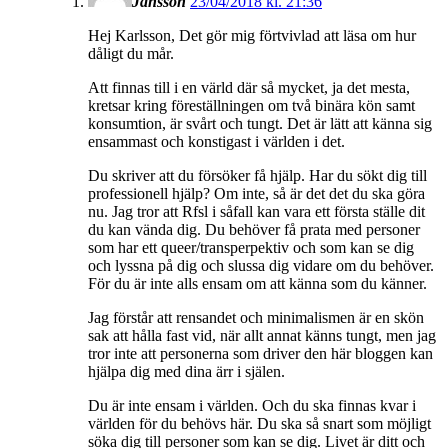
Jansson
23/04/2018 kl. 21:36
Hej Karlsson, Det gör mig förtvivlad att läsa om hur
dåligt du mår.
Att finnas till i en värld där så mycket, ja det mesta,
kretsar kring föreställningen om två binära kön samt
konsumtion, är svårt och tungt. Det är lätt att känna sig
ensammast och konstigast i världen i det.
Du skriver att du försöker få hjälp. Har du sökt dig till
professionell hjälp? Om inte, så är det det du ska göra
nu. Jag tror att Rfsl i såfall kan vara ett första ställe dit
du kan vända dig. Du behöver få prata med personer
som har ett queer/transperpektiv och som kan se dig
och lyssna på dig och slussa dig vidare om du behöver.
För du är inte alls ensam om att känna som du känner.
Jag förstår att rensandet och minimalismen är en skön
sak att hålla fast vid, när allt annat känns tungt, men jag
tror inte att personerna som driver den här bloggen kan
hjälpa dig med dina ärr i själen.
Du är inte ensam i världen. Och du ska finnas kvar i
världen för du behövs här. Du ska så snart som möjligt
söka dig till personer som kan se dig. Livet är ditt och