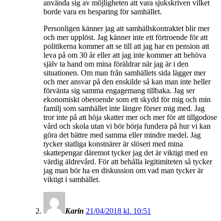
använda sig av möjligheten att vara sjukskriven vilket
borde vara en besparing för samhället.
Personligen känner jag att samhällskontraktet blir mer
och mer upplöst. Jag känner inte ett förtroende för att
politikerna kommer att se till att jag har en pension att
leva på om 30 år eller att jag inte kommer att behöva
själv ta hand om mina föräldrar när jag är i den
situationen. Om man från samhällets sida lägger mer
och mer ansvar på den enskilde så kan man inte heller
förvänta sig samma engagemang tillbaka. Jag ser
ekonomiskt oberoende som ett skydd för mig och min
familj som samhället inte längre förser mig med. Jag
tror inte på att höja skatter mer och mer för att tillgodose
vård och skola utan vi bör börja fundera på hur vi kan
göra det bättre med samma eller mindre medel. Jag
tycker statliga konstnärer är slöseri med mina
skattepengar däremot tycker jag det är viktigt med en
värdig äldrevård. För att behålla legitimiteten så tycker
jag man bör ha en diskussion om vad man tycker är
viktigt i samhället.
Karin
21/04/2018 kl. 10:51