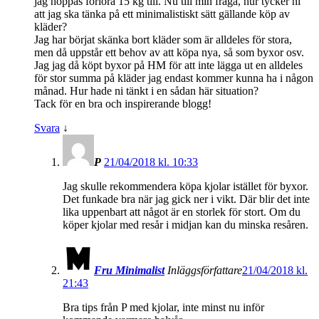
jag hoppas förlora 15 kg till. Nu till min fråga, hur tycker ni
att jag ska tänka på ett minimalistiskt sätt gällande köp av
kläder?
Jag har börjat skänka bort kläder som är alldeles för stora,
men då uppstår ett behov av att köpa nya, så som byxor osv.
Jag jag då köpt byxor på HM för att inte lägga ut en alldeles
för stor summa på kläder jag endast kommer kunna ha i någon
månad. Hur hade ni tänkt i en sådan här situation?
Tack för en bra och inspirerande blogg!
Svara
↓
P
21/04/2018 kl. 10:33
Jag skulle rekommendera köpa kjolar istället för byxor.
Det funkade bra när jag gick ner i vikt. Där blir det inte
lika uppenbart att något är en storlek för stort. Om du
köper kjolar med resår i midjan kan du minska resåren.
Fru Minimalist
Inläggsförfattare
21/04/2018 kl.
21:43
Bra tips från P med kjolar, inte minst nu inför