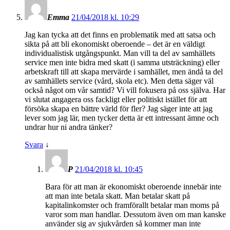
Emma
21/04/2018 kl. 10:29
Jag kan tycka att det finns en problematik med att satsa och
sikta på att bli ekonomiskt oberoende – det är en väldigt
individualistisk utgångspunkt. Man vill ta del av samhällets
service men inte bidra med skatt (i samma utsträckning) eller
arbetskraft till att skapa mervärde i samhället, men ändå ta del
av samhällets service (vård, skola etc). Men detta säger väl
också något om vår samtid? Vi vill fokusera på oss själva. Har
vi slutat angagera oss fackligt eller politiskt istället för att
försöka skapa en bättre värld för fler? Jag säger inte att jag
lever som jag lär, men tycker detta är ett intressant ämne och
undrar hur ni andra tänker?
Svara
↓
P
21/04/2018 kl. 10:45
Bara för att man är ekonomiskt oberoende innebär inte
att man inte betala skatt. Man betalar skatt på
kapitalinkomster och framförallt betalar man moms på
varor som man handlar. Dessutom även om man kanske
använder sig av sjukvården så kommer man inte