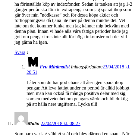
ha förinställda köp av indexfonder. Sedan är tanken att jag 1-2
gånger per år ska föra in extrapengar som jag sparat ihop som
går över min ”nödkassa” och för dessa köpa aktier och
förhoppningsvis då tjäna lite mer på denna mindre del. Vet
inte om det kommer funka men jag känner mig bekväm med
denna plan. Innan vi hade alla våra fattiga perioder hade jag
gott om pengar trots inte allt för höga inkomster och det vill
jag gärna ha igen.
Svara
↓
Fru Minimalist
Inläggsförfattare
23/04/2018 kl.
20:51
Låter som du har god chans att åter igen spara ihop
pengar. Att leva fattigt under en period är alltid jobbigt
men man kan också få många positiva delar med sig,
som en medvetenhet om pengars värde och bli duktig
på att hålla nere utgifterna. Lycka till!
Malin
22/04/2018 kl. 08:27
Som barn var jag väldigt snål och blev därmed en spara. När