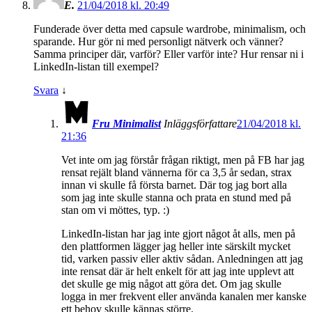
E.
21/04/2018 kl. 20:49
Funderade över detta med capsule wardrobe, minimalism, och
sparande. Hur gör ni med personligt nätverk och vänner?
Samma principer där, varför? Eller varför inte? Hur rensar ni i
LinkedIn-listan till exempel?
Svara
↓
Fru Minimalist
Inläggsförfattare
21/04/2018 kl.
21:36
Vet inte om jag förstår frågan riktigt, men på FB har jag
rensat rejält bland vännerna för ca 3,5 år sedan, strax
innan vi skulle få första barnet. Där tog jag bort alla
som jag inte skulle stanna och prata en stund med på
stan om vi möttes, typ. :)
LinkedIn-listan har jag inte gjort något åt alls, men på
den plattformen lägger jag heller inte särskilt mycket
tid, varken passiv eller aktiv sådan. Anledningen att jag
inte rensat där är helt enkelt för att jag inte upplevt att
det skulle ge mig något att göra det. Om jag skulle
logga in mer frekvent eller använda kanalen mer kanske
ett behov skulle kännas större.