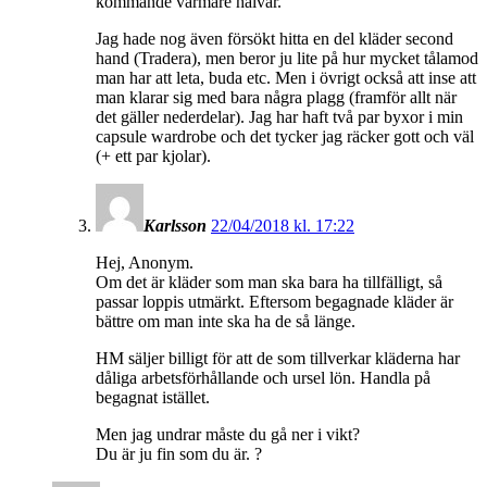
kommande varmare halvår.
Jag hade nog även försökt hitta en del kläder second
hand (Tradera), men beror ju lite på hur mycket tålamod
man har att leta, buda etc. Men i övrigt också att inse att
man klarar sig med bara några plagg (framför allt när
det gäller nederdelar). Jag har haft två par byxor i min
capsule wardrobe och det tycker jag räcker gott och väl
(+ ett par kjolar).
Karlsson
22/04/2018 kl. 17:22
Hej, Anonym.
Om det är kläder som man ska bara ha tillfälligt, så
passar loppis utmärkt. Eftersom begagnade kläder är
bättre om man inte ska ha de så länge.
HM säljer billigt för att de som tillverkar kläderna har
dåliga arbetsförhållande och ursel lön. Handla på
begagnat istället.
Men jag undrar måste du gå ner i vikt?
Du är ju fin som du är. ?