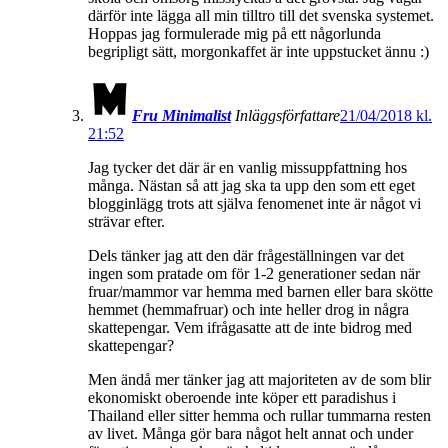
därför inte lägga all min tilltro till det svenska systemet.
Hoppas jag formulerade mig på ett någorlunda
begripligt sätt, morgonkaffet är inte uppstucket ännu :)
Fru Minimalist
Inläggsförfattare
21/04/2018 kl.
21:52
Jag tycker det där är en vanlig missuppfattning hos
många. Nästan så att jag ska ta upp den som ett eget
blogginlägg trots att själva fenomenet inte är något vi
strävar efter.
Dels tänker jag att den där frågeställningen var det
ingen som pratade om för 1-2 generationer sedan när
fruar/mammor var hemma med barnen eller bara skötte
hemmet (hemmafruar) och inte heller drog in några
skattepengar. Vem ifrågasatte att de inte bidrog med
skattepengar?
Men ändå mer tänker jag att majoriteten av de som blir
ekonomiskt oberoende inte köper ett paradishus i
Thailand eller sitter hemma och rullar tummarna resten
av livet. Många gör bara något helt annat och under