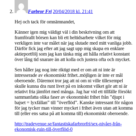
Farbror Fri
20/04/2018 kl. 21:41
Hej och tack för omnämnandet,
Känner igen mig väldigt väl i din beskrivning om att
framförallt börsen kan bli ett heltidsarbete vilket för mig
verkligen inte var målet när jag slutade med mitt vanliga jobb.
Därför fick jag efter att jag sagt upp mig skapa en enklare
aktieportfölj som jag kan tänka mig att hålla relativt konstant
över lång tid snarare än att kolla och justera ofta och mycket.
Sen håller jag nog inte riktigt med er om att ni inte är
intresserade av ekonomiskt frihet..möjligen är inte er mål
oberoende. Däremot tror jag att ni om ni ville tillexempel
skulle kunna dra runt livet på en inkomst vilket gör att ni är
relativt fria jämfört med många. Jag har vid ett tillfälle försökt
sammanfatta olika faser av ekonomiskt frihet från ”djupt i
bajset = lyxfällan” till ”överflöd”. Kanske intressant för någon
för jag tycker man vinner mycket i frihet även utan att komma
till (eller ens satsa på att komma till) ekonomiskt oberoende.
http://tradevenue.se/fantastiskafarbrorfri/sex-nivåer-från-
ekonomisk-ruin-till-överflöd-0