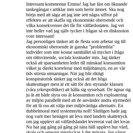
Intressant kommentar Emma! Jag har läst om liknande
tankegångar i artiklar mm som berör ämnet. Ska nog
börja med att säga att jag inte sett några siffror på
effekten av att skaffa sig ekonomiskt oberoende och
vilka konsekvenser det får för välfärdsstaten. Jag vet
inte heller vad jag själv tycker i frågan så en diskussion
vore intressant!
Jag personligen tänker att de flesta som arbetar sig till
ekonomiskt oberoende är ganska ”problemfria”
individer som inte kostar samhället så mycket i fråga
om rättsväsende, sociala kostnader mm. Jag tänker
också att sparsamheten leder till minskad konsumtion
vilket ju direkt korrelerar med miljöhänsyn, en av vår
tids största utmaningar. När jag blir riktigt
konspiratorisk tänker jag också att det höga
skatteuttaget mest är ett sätt för den styrande klassen
(våra yrkespolitiker) att hålla sig sysselsatt. De ägnar sig
ju åt att både styra oss åt konsumtion och exploatering
av miljön parallellt med att de använder andra styrmedel
för att få oss att välja mer miljövänliga alternativ. En
dubbelmoral med systemnytta noll! Slutligen hade jag
nog varit mer benägen att leva med landets skattetryck
om jag upplevt att välfärdslandet levererat vad det lovar.
Nu har jag gång på gång på nära håll upplevt hur vård,
skola och omsorg misslyckas å det grövsta. Jag vågar