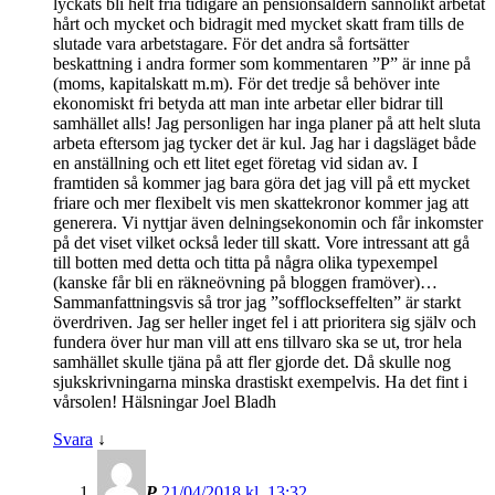
lyckats bli helt fria tidigare än pensionsåldern sannolikt arbetat
hårt och mycket och bidragit med mycket skatt fram tills de
slutade vara arbetstagare. För det andra så fortsätter
beskattning i andra former som kommentaren ”P” är inne på
(moms, kapitalskatt m.m). För det tredje så behöver inte
ekonomiskt fri betyda att man inte arbetar eller bidrar till
samhället alls! Jag personligen har inga planer på att helt sluta
arbeta eftersom jag tycker det är kul. Jag har i dagsläget både
en anställning och ett litet eget företag vid sidan av. I
framtiden så kommer jag bara göra det jag vill på ett mycket
friare och mer flexibelt vis men skattekronor kommer jag att
generera. Vi nyttjar även delningsekonomin och får inkomster
på det viset vilket också leder till skatt. Vore intressant att gå
till botten med detta och titta på några olika typexempel
(kanske får bli en räkneövning på bloggen framöver)…
Sammanfattningsvis så tror jag ”sofflockseffelten” är starkt
överdriven. Jag ser heller inget fel i att prioritera sig själv och
fundera över hur man vill att ens tillvaro ska se ut, tror hela
samhället skulle tjäna på att fler gjorde det. Då skulle nog
sjukskrivningarna minska drastiskt exempelvis. Ha det fint i
vårsolen! Hälsningar Joel Bladh
Svara
↓
P
21/04/2018 kl. 13:32