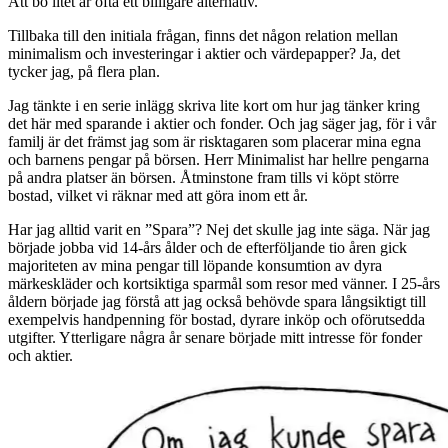
Att bo litet är ofta ett billigare alternativ.
Tillbaka till den initiala frågan, finns det någon relation mellan
minimalism och investeringar i aktier och värdepapper? Ja, det
tycker jag, på flera plan.
Jag tänkte i en serie inlägg skriva lite kort om hur jag tänker kring
det här med sparande i aktier och fonder. Och jag säger jag, för i vår
familj är det främst jag som är risktagaren som placerar mina egna
och barnens pengar på börsen. Herr Minimalist har hellre pengarna
på andra platser än börsen. Åtminstone fram tills vi köpt större
bostad, vilket vi räknar med att göra inom ett år.
Har jag alltid varit en ”Spara”? Nej det skulle jag inte säga. När jag
började jobba vid 14-års ålder och de efterföljande tio åren gick
majoriteten av mina pengar till löpande konsumtion av dyra
märkeskläder och kortsiktiga sparmål som resor med vänner. I 25-års
åldern började jag förstå att jag också behövde spara långsiktigt till
exempelvis handpenning för bostad, dyrare inköp och oförutsedda
utgifter. Ytterligare några år senare började mitt intresse för fonder
och aktier.