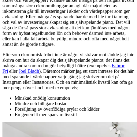
aktier och värdepapper? Kanske tänker många på den frugala livsstil
som många stora ekonomibloggar antagit där majoriteten av
inkomsterna går till investeringar i aktier och värdepapper som ger
avkastning. Efter många års sparande har de med lite tur i tajming
och val av investeringar skapat sig ett självspelande piano. Det vill
säga de får så pass stor avkastning att det kan jämföras med någon
form av hyfsat regelbunden lön och behöver därmed inte arbeta,
eller kan i alla fall arbeta betydligt mindre och ofta med något helt
annat än de gjorde tidigare.
Eftersom ekonomisk frihet inte är något vi strävar mot tänkte jag inte
skriva om hur du skapar dig det självspelande pianot, det finns det
många andra som redan gör betydligt bättre (exempelvis
Fabror
Fri
eller
Joel Bladh
). Däremot märker jag ett stort intresse för det här
med sparande i värdepapper varje gång jag skriver om det på
Instagram eller Instastories. Och en minimalistisk livsstil kan ofta ge
mer pengar över i och med exempelvis;
Minskad onödig konsumtion
Mindre och billigare bostad
Försäljning av överflödiga prylar och kläder
En generellt mer sparsam livsstil