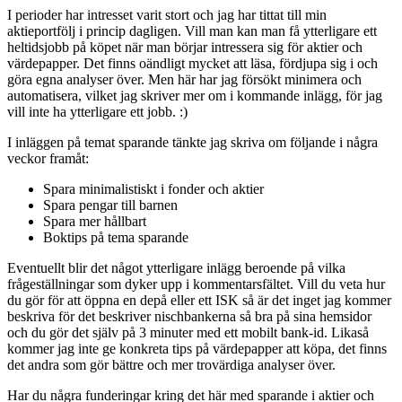
I perioder har intresset varit stort och jag har tittat till min
aktieportfölj i princip dagligen. Vill man kan man få ytterligare ett
heltidsjobb på köpet när man börjar intressera sig för aktier och
värdepapper. Det finns oändligt mycket att läsa, fördjupa sig i och
göra egna analyser över. Men här har jag försökt minimera och
automatisera, vilket jag skriver mer om i kommande inlägg, för jag
vill inte ha ytterligare ett jobb. :)
I inläggen på temat sparande tänkte jag skriva om följande i några
veckor framåt:
Spara minimalistiskt i fonder och aktier
Spara pengar till barnen
Spara mer hållbart
Boktips på tema sparande
Eventuellt blir det något ytterligare inlägg beroende på vilka
frågeställningar som dyker upp i kommentarsfältet. Vill du veta hur
du gör för att öppna en depå eller ett ISK så är det inget jag kommer
beskriva för det beskriver nischbankerna så bra på sina hemsidor
och du gör det själv på 3 minuter med ett mobilt bank-id. Likaså
kommer jag inte ge konkreta tips på värdepapper att köpa, det finns
det andra som gör bättre och mer trovärdiga analyser över.
Har du några funderingar kring det här med sparande i aktier och