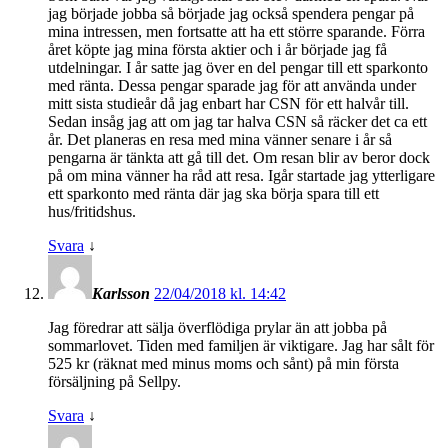
jag började jobba så började jag också spendera pengar på
mina intressen, men fortsatte att ha ett större sparande. Förra
året köpte jag mina första aktier och i år började jag få
utdelningar. I år satte jag över en del pengar till ett sparkonto
med ränta. Dessa pengar sparade jag för att använda under
mitt sista studieår då jag enbart har CSN för ett halvår till.
Sedan insåg jag att om jag tar halva CSN så räcker det ca ett
år. Det planeras en resa med mina vänner senare i år så
pengarna är tänkta att gå till det. Om resan blir av beror dock
på om mina vänner ha råd att resa. Igår startade jag ytterligare
ett sparkonto med ränta där jag ska börja spara till ett
hus/fritidshus.
Svara
↓
Karlsson
22/04/2018 kl. 14:42
Jag föredrar att sälja överflödiga prylar än att jobba på
sommarlovet. Tiden med familjen är viktigare. Jag har sålt för
525 kr (räknat med minus moms och sånt) på min första
försäljning på Sellpy.
Svara
↓