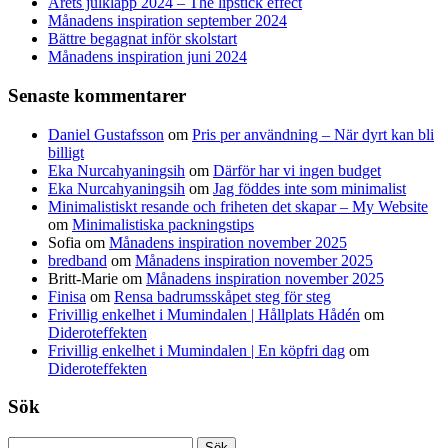
Årets julklapp 2024 – The lipstick effect
Månadens inspiration september 2024
Bättre begagnat inför skolstart
Månadens inspiration juni 2024
Senaste kommentarer
Daniel Gustafsson
om
Pris per användning – När dyrt kan bli
billigt
Eka Nurcahyaningsih
om
Därför har vi ingen budget
Eka Nurcahyaningsih
om
Jag föddes inte som minimalist
Minimalistiskt resande och friheten det skapar – My Website
om
Minimalistiska packningstips
Sofia
om
Månadens inspiration november 2025
bredband
om
Månadens inspiration november 2025
Britt-Marie
om
Månadens inspiration november 2025
Finisa
om
Rensa badrumsskåpet steg för steg
Frivillig enkelhet i Mumindalen | Hållplats Hådén
om
Dideroteffekten
Frivillig enkelhet i Mumindalen | En köpfri dag
om
Dideroteffekten
Sök
Sök