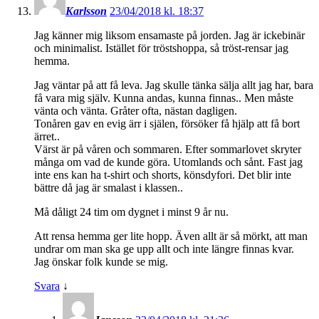
Karlsson
23/04/2018 kl. 18:37
Jag känner mig liksom ensamaste på jorden. Jag är ickebinär
och minimalist. Istället för tröstshoppa, så tröst-rensar jag
hemma.
Jag väntar på att få leva. Jag skulle tänka sälja allt jag har, bara
få vara mig själv. Kunna andas, kunna finnas.. Men måste
vänta och vänta. Gråter ofta, nästan dagligen.
Tonåren gav en evig ärr i själen, försöker få hjälp att få bort
ärret..
Värst är på våren och sommaren. Efter sommarlovet skryter
många om vad de kunde göra. Utomlands och sånt. Fast jag
inte ens kan ha t-shirt och shorts, könsdyfori. Det blir inte
bättre då jag är smalast i klassen..
Må dåligt 24 tim om dygnet i minst 9 år nu.
Att rensa hemma ger lite hopp. Även allt är så mörkt, att man
undrar om man ska ge upp allt och inte längre finnas kvar.
Jag önskar folk kunde se mig.
Svara
↓