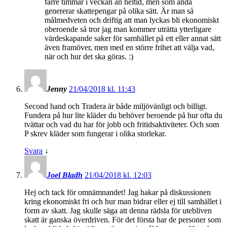
färre timmar i veckan än heltid, men som ändå
genererar skattepengar på olika sätt. Är man så
målmedveten och driftig att man lyckas bli ekonomiskt
oberoende så tror jag man kommer uträtta ytterligare
värdeskapande saker för samhället på ett eller annat sätt
även framöver, men med en större frihet att välja vad,
när och hur det ska göras. :)
Jenny
21/04/2018 kl. 11:43
Second hand och Tradera är både miljövänligt och billigt.
Fundera på hur lite kläder du behöver beroende på hur ofta du
tvättar och vad du har för jobb och fritidsaktiviteter. Och som
P skrev kläder som fungerar i olika storlekar.
Svara
↓
Joel Bladh
21/04/2018 kl. 12:03
Hej och tack för omnämnandet! Jag hakar på diskussionen
kring ekonomiskt fri och hur man bidrar eller ej till samhället i
form av skatt. Jag skulle säga att denna rädsla för utebliven
skatt är ganska överdriven. För det första har de personer som