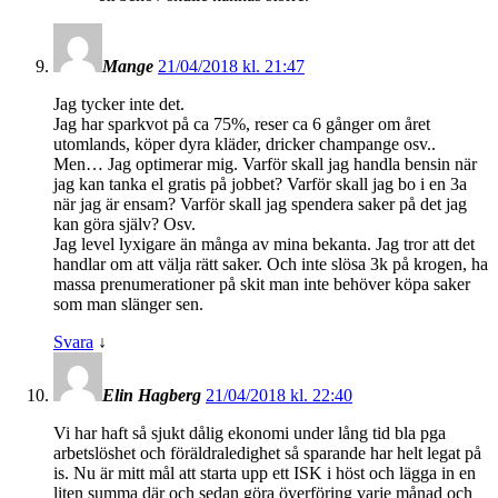
Mange
21/04/2018 kl. 21:47
Jag tycker inte det.
Jag har sparkvot på ca 75%, reser ca 6 gånger om året
utomlands, köper dyra kläder, dricker champange osv..
Men… Jag optimerar mig. Varför skall jag handla bensin när
jag kan tanka el gratis på jobbet? Varför skall jag bo i en 3a
när jag är ensam? Varför skall jag spendera saker på det jag
kan göra själv? Osv.
Jag level lyxigare än många av mina bekanta. Jag tror att det
handlar om att välja rätt saker. Och inte slösa 3k på krogen, ha
massa prenumerationer på skit man inte behöver köpa saker
som man slänger sen.
Svara
↓
Elin Hagberg
21/04/2018 kl. 22:40
Vi har haft så sjukt dålig ekonomi under lång tid bla pga
arbetslöshet och föräldraledighet så sparande har helt legat på
is. Nu är mitt mål att starta upp ett ISK i höst och lägga in en
liten summa där och sedan göra överföring varje månad och