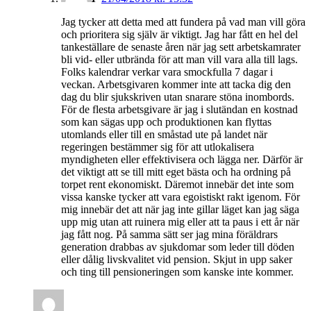
Jag tycker att detta med att fundera på vad man vill göra
och prioritera sig själv är viktigt. Jag har fått en hel del
tankeställare de senaste åren när jag sett arbetskamrater
bli vid- eller utbrända för att man vill vara alla till lags.
Folks kalendrar verkar vara smockfulla 7 dagar i
veckan. Arbetsgivaren kommer inte att tacka dig den
dag du blir sjukskriven utan snarare stöna inombords.
För de flesta arbetsgivare är jag i slutändan en kostnad
som kan sägas upp och produktionen kan flyttas
utomlands eller till en småstad ute på landet när
regeringen bestämmer sig för att utlokalisera
myndigheten eller effektivisera och lägga ner. Därför är
det viktigt att se till mitt eget bästa och ha ordning på
torpet rent ekonomiskt. Däremot innebär det inte som
vissa kanske tycker att vara egoistiskt rakt igenom. För
mig innebär det att när jag inte gillar läget kan jag säga
upp mig utan att ruinera mig eller att ta paus i ett år när
jag fått nog. På samma sätt ser jag mina föräldrars
generation drabbas av sjukdomar som leder till döden
eller dålig livskvalitet vid pension. Skjut in upp saker
och ting till pensioneringen som kanske inte kommer.