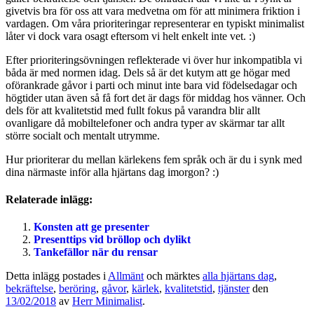
givetvis bra för oss att vara medvetna om för att minimera friktion i
vardagen. Om våra prioriteringar representerar en typiskt minimalist
låter vi dock vara osagt eftersom vi helt enkelt inte vet. :)
Efter prioriteringsövningen reflekterade vi över hur inkompatibla vi
båda är med normen idag. Dels så är det kutym att ge högar med
oförankrade gåvor i parti och minut inte bara vid födelsedagar och
högtider utan även så få fort det är dags för middag hos vänner. Och
dels för att kvalitetstid med fullt fokus på varandra blir allt
ovanligare då mobiltelefoner och andra typer av skärmar tar allt
större socialt och mentalt utrymme.
Hur prioriterar du mellan kärlekens fem språk och är du i synk med
dina närmaste inför alla hjärtans dag imorgon? :)
Relaterade inlägg:
Konsten att ge presenter
Presenttips vid bröllop och dylikt
Tankefällor när du rensar
Detta inlägg postades i
Allmänt
och märktes
alla hjärtans dag
,
bekräftelse
,
beröring
,
gåvor
,
kärlek
,
kvalitetstid
,
tjänster
den
13/02/2018
av
Herr Minimalist
.