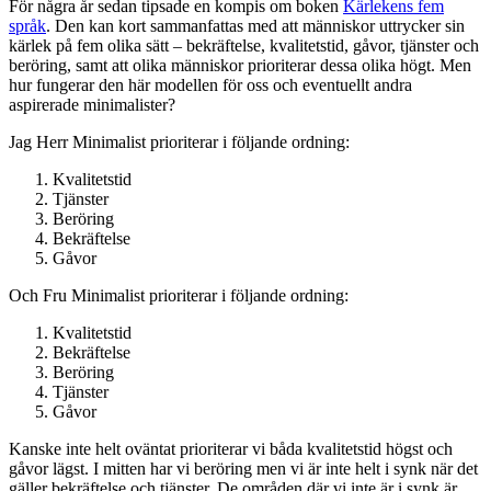
För några år sedan tipsade en kompis om boken
Kärlekens fem
språk
. Den kan kort sammanfattas med att människor uttrycker sin
kärlek på fem olika sätt – bekräftelse, kvalitetstid, gåvor, tjänster och
beröring, samt att olika människor prioriterar dessa olika högt. Men
hur fungerar den här modellen för oss och eventuellt andra
aspirerade minimalister?
Jag Herr Minimalist prioriterar i följande ordning:
Kvalitetstid
Tjänster
Beröring
Bekräftelse
Gåvor
Och Fru Minimalist prioriterar i följande ordning:
Kvalitetstid
Bekräftelse
Beröring
Tjänster
Gåvor
Kanske inte helt oväntat prioriterar vi båda kvalitetstid högst och
gåvor lägst. I mitten har vi beröring men vi är inte helt i synk när det
gäller bekräftelse och tjänster. De områden där vi inte är i synk är