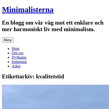
Hoppa
Minimalisterna
till
innehåll
En blogg om vår väg mot ett enklare och
mer harmoniskt liv med minimalism.
Meny
Hem
Om oss
Prylbanta
Instagram
Arkiv
Etikettarkiv:
kvalitetstid