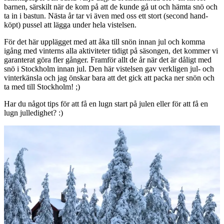
barnen, särskilt när de kom på att de kunde gå ut och hämta snö och
ta in i bastun. Nästa år tar vi även med oss ett stort (second hand-
köpt) pussel att lägga under hela vistelsen.
För det här upplägget med att åka till snön innan jul och komma
igång med vinterns alla aktiviteter tidigt på säsongen, det kommer vi
garanterat göra fler gånger. Framför allt de år när det är dåligt med
snö i Stockholm innan jul. Den här vistelsen gav verkligen jul- och
vinterkänsla och jag önskar bara att det gick att packa ner snön och
ta med till Stockholm! ;)
Har du något tips för att få en lugn start på julen eller för att få en
lugn julledighet? :)