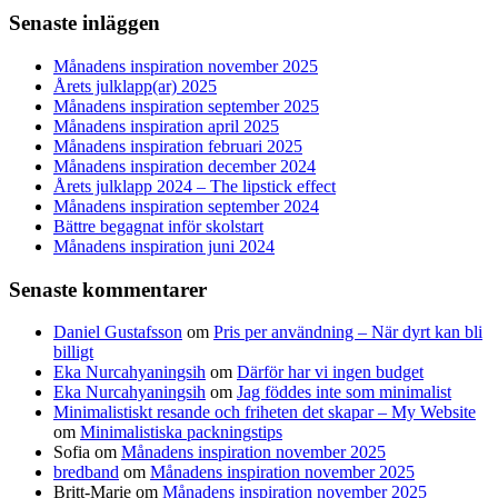
Senaste inläggen
Månadens inspiration november 2025
Årets julklapp(ar) 2025
Månadens inspiration september 2025
Månadens inspiration april 2025
Månadens inspiration februari 2025
Månadens inspiration december 2024
Årets julklapp 2024 – The lipstick effect
Månadens inspiration september 2024
Bättre begagnat inför skolstart
Månadens inspiration juni 2024
Senaste kommentarer
Daniel Gustafsson
om
Pris per användning – När dyrt kan bli
billigt
Eka Nurcahyaningsih
om
Därför har vi ingen budget
Eka Nurcahyaningsih
om
Jag föddes inte som minimalist
Minimalistiskt resande och friheten det skapar – My Website
om
Minimalistiska packningstips
Sofia
om
Månadens inspiration november 2025
bredband
om
Månadens inspiration november 2025
Britt-Marie
om
Månadens inspiration november 2025