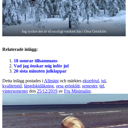
Jag tycker det är så otroligt vackert här i Orsa Grönklitt
Relaterade inlägg:
18 somrar tillsammans
Vad jag önskar mig inför jul
20 sista minuten julklappar
Detta inlägg postades i
Allmänt
och märktes
ekorrhjul
,
jul
,
kvalitetstid
,
längdskidåkning
,
orsa grönklitt
,
semester
,
tid
,
vintersemester
den
25/12/2019
av
Fru Minimalist
.