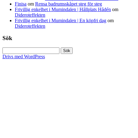
Finisa
om
Rensa badrumsskåpet steg för steg
Frivillig enkelhet i Mumindalen | Hållplats Hådén
om
Dideroteffekten
Frivillig enkelhet i Mumindalen | En köpfri dag
om
Dideroteffekten
Sök
Sök
efter:
Drivs med WordPress