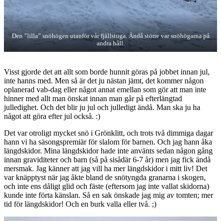
Den ”lilla” snöhögen utanför vår fjällstuga. Ändå större var snöhögarna på
andra håll.
Visst gjorde det att allt som borde hunnit göras på jobbet innan jul,
inte hanns med. Men så är det ju nästan jämt, det kommer någon
oplanerad vab-dag eller något annat emellan som gör att man inte
hinner med allt man önskat innan man går på efterlängtad
julledighet. Och det blir ju jul och julledigt ändå. Man ska ju ha
något att göra efter jul också. :)
Det var otroligt mycket snö i Grönklitt, och trots två dimmiga dagar
hann vi ha säsongspremiär för slalom för barnen. Och jag hann åka
längdskidor. Mina längdskidor hade inte använts sedan någon gång
innan graviditeter och barn (så på sisådär 6-7 år) men jag fick ändå
mersmak. Jag känner att jag vill ha mer längdskidor i mitt liv! Det
var knäpptyst när jag åkte bland de snötyngda granarna i skogen,
och inte ens dåligt glid och fäste (eftersom jag inte vallat skidorna)
kunde inte förta känslan. Så en sak önskade jag mig av tomten; mer
tid för längdskidor! Och en burk valla eller två. ;)