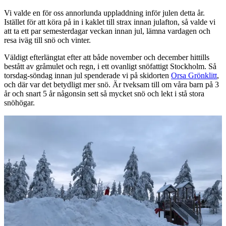
Vi valde en för oss annorlunda uppladdning inför julen detta år.
Istället för att köra på in i kaklet till strax innan julafton, så valde vi
att ta ett par semesterdagar veckan innan jul, lämna vardagen och
resa iväg till snö och vinter.
Väldigt efterlängtat efter att både november och december hittills
bestått av gråmulet och regn, i ett ovanligt snöfattigt Stockholm. Så
torsdag-söndag innan jul spenderade vi på skidorten
Orsa Grönklitt
,
och där var det betydligt mer snö. Är tveksam till om våra barn på 3
år och snart 5 år någonsin sett så mycket snö och lekt i stå stora
snöhögar.