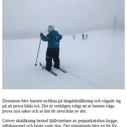
Dessutom blev barnen nyfikna på längdskidåkning och vågade sig
på att prova båda två. Det är verkligen roligt att se barnen våga
prova nya saker och se hur de utvecklas av det.
Utöver skidåkning bestod fjällvistelsen av pepparkakshus-bygge,
sällskapsspel och bastu varje dag. Det sistnämnda blev en hit för