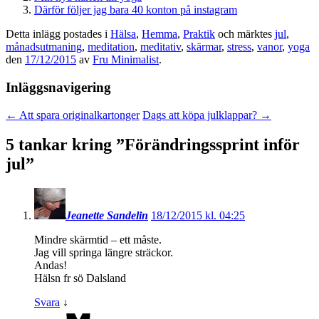
Därför följer jag bara 40 konton på instagram
Detta inlägg postades i
Hälsa
,
Hemma
,
Praktik
och märktes
jul
,
månadsutmaning
,
meditation
,
meditativ
,
skärmar
,
stress
,
vanor
,
yoga
den
17/12/2015
av
Fru Minimalist
.
Inläggsnavigering
←
Att spara originalkartonger
Dags att köpa julklappar?
→
5 tankar kring ”
Förändringssprint inför
jul
”
Jeanette Sandelin
18/12/2015 kl. 04:25
Mindre skärmtid – ett måste.
Jag vill springa längre sträckor.
Andas!
Hälsn fr sö Dalsland
Svara
↓