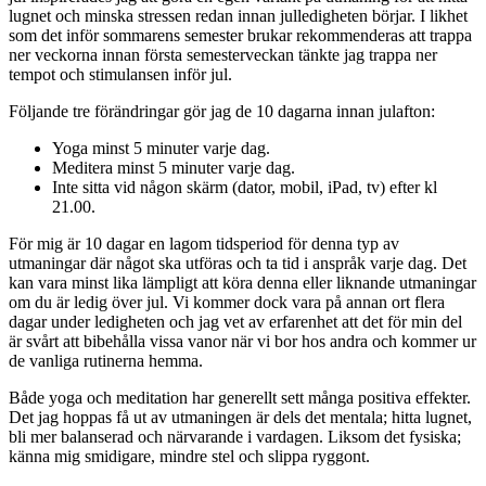
lugnet och minska stressen redan innan julledigheten börjar. I likhet
som det inför sommarens semester brukar rekommenderas att trappa
ner veckorna innan första semesterveckan tänkte jag trappa ner
tempot och stimulansen inför jul.
Följande tre förändringar gör jag de 10 dagarna innan julafton:
Yoga minst 5 minuter varje dag.
Meditera minst 5 minuter varje dag.
Inte sitta vid någon skärm (dator, mobil, iPad, tv) efter kl
21.00.
För mig är 10 dagar en lagom tidsperiod för denna typ av
utmaningar där något ska utföras och ta tid i anspråk varje dag. Det
kan vara minst lika lämpligt att köra denna eller liknande utmaningar
om du är ledig över jul. Vi kommer dock vara på annan ort flera
dagar under ledigheten och jag vet av erfarenhet att det för min del
är svårt att bibehålla vissa vanor när vi bor hos andra och kommer ur
de vanliga rutinerna hemma.
Både yoga och meditation har generellt sett många positiva effekter.
Det jag hoppas få ut av utmaningen är dels det mentala; hitta lugnet,
bli mer balanserad och närvarande i vardagen. Liksom det fysiska;
känna mig smidigare, mindre stel och slippa ryggont.