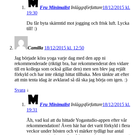
Fru Minimalist
Inläggsförfattare
18/12/2015 kl.
19:30
Du får byta skärmtid mot jogging och frisk luft. Lycka
till! :)
Camilla
18/12/2015 kl. 12:50
Jag började köra yoga varje dag med den app ni
rekommenderade (riktigt bra, har rekommenderat den vidare
till en kollega som också gillar den) men sen blev jag rejält
förkyld och har inte riktigt hittat tillbaka. Men tänkte att efter
att min tenta idag är avklarad så då ska jag börja om igen. :)
Svara
↓
Fru Minimalist
Inläggsförfattare
18/12/2015 kl.
19:31
Åh, vad kul att du hittade Yogastudio-appen efter vår
rekommendation! Även här har det varit förkyld i flera
veckor under hösten och vi märker tydligt hur antal