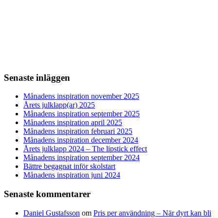
Senaste inläggen
Månadens inspiration november 2025
Årets julklapp(ar) 2025
Månadens inspiration september 2025
Månadens inspiration april 2025
Månadens inspiration februari 2025
Månadens inspiration december 2024
Årets julklapp 2024 – The lipstick effect
Månadens inspiration september 2024
Bättre begagnat inför skolstart
Månadens inspiration juni 2024
Senaste kommentarer
Daniel Gustafsson
om
Pris per användning – När dyrt kan bli