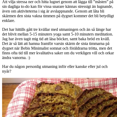
Att vilja stressa ner och hitta lugnet genom att lägga till ”måsten” på
sin dagliga to-do kan för vissa snarare kännas stressigt än lugnande,
även om aktiviteterna i sig är avslappnande. Genom att låta bli
skärmen den sista vakna timmen på dygnet kommer det bli betydligt
enklare.
Det har hittills gått tre kvällar med utmaningen och än så länge har
det blivit mellan 5-15 minuters yoga samt 5-10 minuters meditation.
Jag har även tagit mig tid att läsa böcker, samt baka bröd en kväll.
Det är så lätt att hamna framför varsin skärm de sista timmarna på
dygnet när Bebis Minimalist somnat och föräldrarna trötta, men det
finns ofta tid till mer kvalitativa saker om du verkligen vill och orkar
ändra vanorna. :)
Har du någon personlig utmaning inför eller kanske efter jul och
nyår?