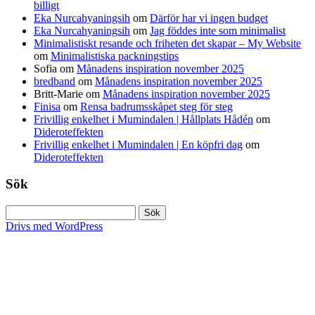
billigt
Eka Nurcahyaningsih
om
Därför har vi ingen budget
Eka Nurcahyaningsih
om
Jag föddes inte som minimalist
Minimalistiskt resande och friheten det skapar – My Website
om
Minimalistiska packningstips
Sofia
om
Månadens inspiration november 2025
bredband
om
Månadens inspiration november 2025
Britt-Marie
om
Månadens inspiration november 2025
Finisa
om
Rensa badrumsskåpet steg för steg
Frivillig enkelhet i Mumindalen | Hållplats Hådén
om
Dideroteffekten
Frivillig enkelhet i Mumindalen | En köpfri dag
om
Dideroteffekten
Sök
Sök
efter:
Drivs med WordPress