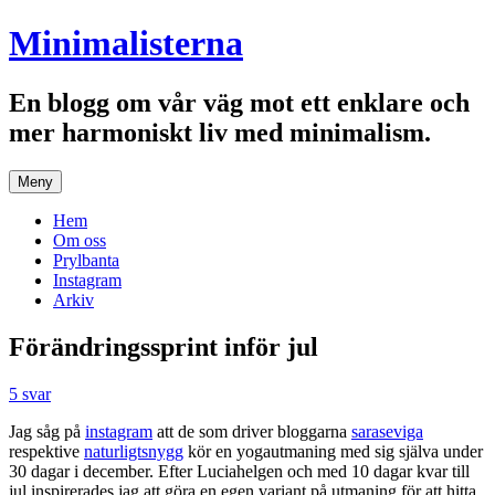
Hoppa
Minimalisterna
till
innehåll
En blogg om vår väg mot ett enklare och
mer harmoniskt liv med minimalism.
Meny
Hem
Om oss
Prylbanta
Instagram
Arkiv
Förändringssprint inför jul
5 svar
Jag såg på
instagram
att de som driver bloggarna
saraseviga
respektive
naturligtsnygg
kör en yogautmaning med sig själva under
30 dagar i december. Efter Luciahelgen och med 10 dagar kvar till
jul inspirerades jag att göra en egen variant på utmaning för att hitta