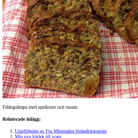
Fildegslimpa med aprikoser och russin.
Relaterade inlägg:
Uppföljning av Fru Minimalist förändringsprint
Min nya kärlek till yoga