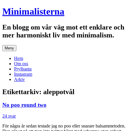
Hoppa
Minimalisterna
till
innehåll
En blogg om vår väg mot ett enklare och
mer harmoniskt liv med minimalism.
Meny
Hem
Om oss
Prylbanta
Instagram
Arkiv
Etikettarkiv:
aleppotvål
No poo round two
24 svar
För några år sedan testade jag no poo eller snarare balsammetoden.