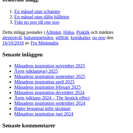
En månad utan schampo
En månad utan dålig hållning
Från no poo till one poo
Detta inlägg postades i
Allmänt
,
Hälsa
,
Praktik
och märktes
aleppotvål
,
balsammetoden
,
giftfritt
,
kemikalier
,
no poo
den
16/10/2018
av
Fru Minimalist
.
Senaste inläggen
Månadens inspiration november 2025
Årets julklapp(ar) 2025
Månadens inspiration september 2025
Månadens inspiration april 2025
Månadens inspiration februari 2025
Månadens inspiration december 2024
Årets julklapp 2024 – The lipstick effect
Månadens inspiration september 2024
Bättre begagnat inför skolstart
Månadens inspiration juni 2024
Senaste kommentarer