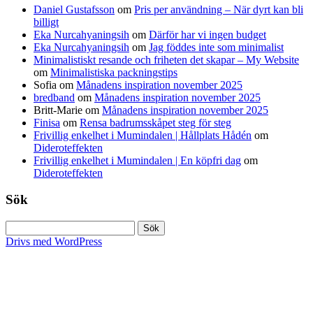
Daniel Gustafsson
om
Pris per användning – När dyrt kan bli
billigt
Eka Nurcahyaningsih
om
Därför har vi ingen budget
Eka Nurcahyaningsih
om
Jag föddes inte som minimalist
Minimalistiskt resande och friheten det skapar – My Website
om
Minimalistiska packningstips
Sofia
om
Månadens inspiration november 2025
bredband
om
Månadens inspiration november 2025
Britt-Marie
om
Månadens inspiration november 2025
Finisa
om
Rensa badrumsskåpet steg för steg
Frivillig enkelhet i Mumindalen | Hållplats Hådén
om
Dideroteffekten
Frivillig enkelhet i Mumindalen | En köpfri dag
om
Dideroteffekten
Sök
Sök
efter:
Drivs med WordPress