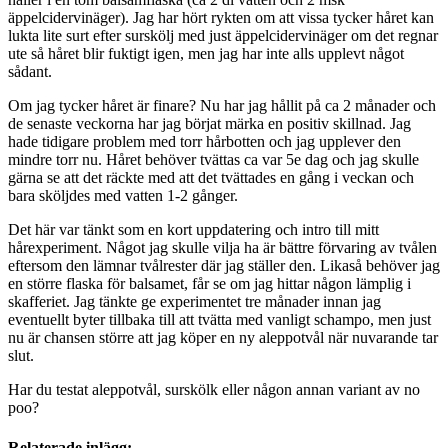
äppelcidervinäger). Jag har hört rykten om att vissa tycker håret kan
lukta lite surt efter surskölj med just äppelcidervinäger om det regnar
ute så håret blir fuktigt igen, men jag har inte alls upplevt något
sådant.
Om jag tycker håret är finare? Nu har jag hållit på ca 2 månader och
de senaste veckorna har jag börjat märka en positiv skillnad. Jag
hade tidigare problem med torr hårbotten och jag upplever den
mindre torr nu. Håret behöver tvättas ca var 5e dag och jag skulle
gärna se att det räckte med att det tvättades en gång i veckan och
bara sköljdes med vatten 1-2 gånger.
Det här var tänkt som en kort uppdatering och intro till mitt
hårexperiment. Något jag skulle vilja ha är bättre förvaring av tvålen
eftersom den lämnar tvålrester där jag ställer den. Likaså behöver jag
en större flaska för balsamet, får se om jag hittar någon lämplig i
skafferiet. J
ag tänkte ge experimentet tre månader innan jag
eventuellt byter tillbaka till att tvätta med vanligt schampo, men just
nu är chansen större att jag köper en ny aleppotvål när nuvarande tar
slut.
Har du testat aleppotvål, surskölk eller någon annan variant av no
poo?
Relaterade inlägg: