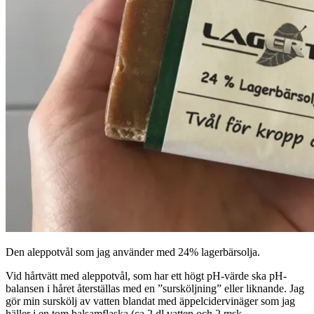
Den aleppotvål som jag använder med 24% lagerbärsolja.
Vid hårtvätt med aleppotvål, som har ett högt pH-värde ska pH-
balansen i håret återställas med en ”sursköljning” eller liknande. Jag
gör min surskölj av vatten blandat med äppelcidervinäger som jag
häller i en tom balsamflaska (ca 2 dl vatten och 2 msk