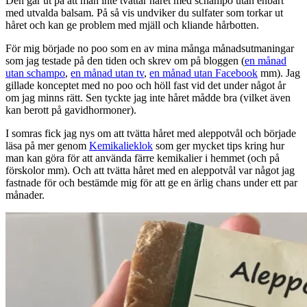
Den går ut på att man inte tvättar håret med schampo utan enbart
med utvalda balsam. På så vis undviker du sulfater som torkar ut
håret och kan ge problem med mjäll och kliande hårbotten.
För mig började no poo som en av mina många månadsutmaningar
som jag testade på den tiden och skrev om på bloggen (
en månad
utan schampo
,
en månad utan tv
,
en månad utan Facebook
mm). Jag
gillade konceptet med no poo och höll fast vid det under något år
om jag minns rätt. Sen tyckte jag inte håret mådde bra (vilket även
kan berott på gavidhormoner).
I somras fick jag nys om att tvätta håret med aleppotvål och började
läsa på mer genom
Kemikalieklok
som ger mycket tips kring hur
man kan göra för att använda färre kemikalier i hemmet (och på
förskolor mm). Och att tvätta håret med en aleppotvål var något jag
fastnade för och bestämde mig för att ge en ärlig chans under ett par
månader.