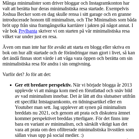
Många minimalister som driver bloggar och Instagramkonton har
valt att berätta hur deras minimalistiska resa startade. Exempelvis
Joshua Becker som en dag skulle rensa i sitt garage och en granne
introducerade honom till minimalism, och The Minimalists som båda
bröt upp från sina framgångsrika karriärer i jakten på något annat. I
vår bok
Prylbanta
skriver vi om starten på vår minimalistiska resa
vilket var under just en resa.
Även om man inte har för avsikt att starta en blogg eller skriva en
bok om hur allt startade och de förändringar man gjort i livet, så kan
det ändå finnas stort värde i att våga vara öppen och berätta om sin
minimalistiska resa för andra i sin omgivning.
Varför det? Jo för att det:
Ger ett bredare perspektiv.
När vi började blogga år 2013
upplevde vi att många kom med en förutfattad och snäv bild
av vad minimalism innebar. Det är lätt att dra slutsatser utifrån
ett specifikt Intstagramkonto, en tidningsartikel eller en
Youtuber man sett. Jag upplever att synen på minimalism
breddats nu 2021, och genom att prata och diskutera ämnet
kommer perspektivet breddas ytterligare. För det finns inte
bara en variant av minimalism, och särskilt viktigt kan det
vara att prata om den ofiltrerade minimalistiska livsstilen som
sällan visas upp på social medier. :)