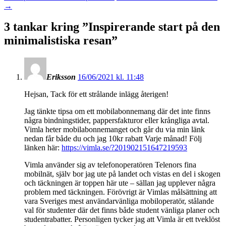
→
3 tankar kring ”
Inspirerande start på den
minimalistiska resan
”
Eriksson
16/06/2021 kl. 11:48
Hejsan, Tack för ett strålande inlägg återigen!
Jag tänkte tipsa om ett mobilabonnemang där det inte finns
några bindningstider, pappersfakturor eller krångliga avtal.
Vimla heter mobilabonnemanget och går du via min länk
nedan får både du och jag 10kr rabatt Varje månad! Följ
länken här:
https://vimla.se/?201902151647219593
Vimla använder sig av telefonoperatören Telenors fina
mobilnät, själv bor jag ute på landet och vistas en del i skogen
och täckningen är toppen här ute – sällan jag upplever några
problem med täckningen. Förövrigt är Vimlas målsättning att
vara Sveriges mest användarvänliga mobiloperatör, stålande
val för studenter där det finns både student vänliga planer och
studentrabatter. Personligen tycker jag att Vimla är ett tveklöst