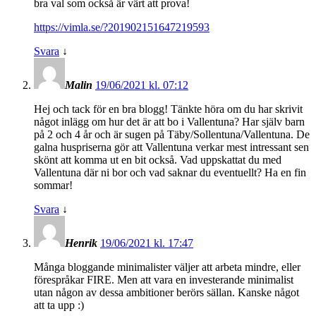
bra val som också är värt att prova!
https://vimla.se/?201902151647219593
Svara
↓
Malin
19/06/2021 kl. 07:12
Hej och tack för en bra blogg! Tänkte höra om du har skrivit
något inlägg om hur det är att bo i Vallentuna? Har själv barn
på 2 och 4 år och är sugen på Täby/Sollentuna/Vallentuna. De
galna huspriserna gör att Vallentuna verkar mest intressant sen
skönt att komma ut en bit också. Vad uppskattat du med
Vallentuna där ni bor och vad saknar du eventuellt? Ha en fin
sommar!
Svara
↓
Henrik
19/06/2021 kl. 17:47
Många bloggande minimalister väljer att arbeta mindre, eller
förespråkar FIRE. Men att vara en investerande minimalist
utan någon av dessa ambitioner berörs sällan. Kanske något
att ta upp :)