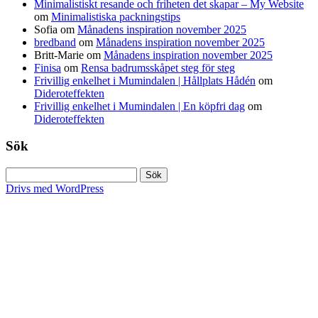
Minimalistiskt resande och friheten det skapar – My Website
om
Minimalistiska packningstips
Sofia
om
Månadens inspiration november 2025
bredband
om
Månadens inspiration november 2025
Britt-Marie
om
Månadens inspiration november 2025
Finisa
om
Rensa badrumsskåpet steg för steg
Frivillig enkelhet i Mumindalen | Hållplats Hådén
om
Dideroteffekten
Frivillig enkelhet i Mumindalen | En köpfri dag
om
Dideroteffekten
Sök
Sök
efter:
Drivs med WordPress