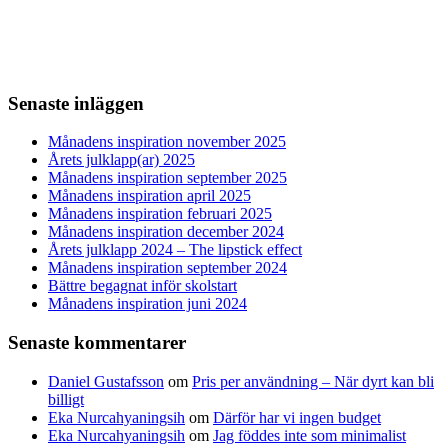
Senaste inläggen
Månadens inspiration november 2025
Årets julklapp(ar) 2025
Månadens inspiration september 2025
Månadens inspiration april 2025
Månadens inspiration februari 2025
Månadens inspiration december 2024
Årets julklapp 2024 – The lipstick effect
Månadens inspiration september 2024
Bättre begagnat inför skolstart
Månadens inspiration juni 2024
Senaste kommentarer
Daniel Gustafsson
om
Pris per användning – När dyrt kan bli
billigt
Eka Nurcahyaningsih
om
Därför har vi ingen budget
Eka Nurcahyaningsih
om
Jag föddes inte som minimalist