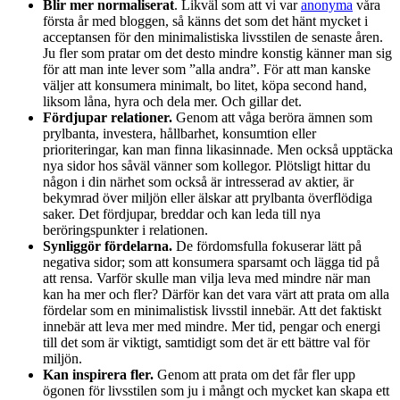
Blir mer normaliserat
. Likväl som att vi var
anonyma
våra
första år med bloggen, så känns det som det hänt mycket i
acceptansen för den minimalistiska livsstilen de senaste åren.
Ju fler som pratar om det desto mindre konstig känner man sig
för att man inte lever som ”alla andra”. För att man kanske
väljer att konsumera minimalt, bo litet, köpa second hand,
liksom låna, hyra och dela mer. Och gillar det.
Fördjupar relationer.
Genom att våga beröra ämnen som
prylbanta, investera, hållbarhet, konsumtion eller
prioriteringar, kan man finna likasinnade. Men också upptäcka
nya sidor hos såväl vänner som kollegor. Plötsligt hittar du
någon i din närhet som också är intresserad av aktier, är
bekymrad över miljön eller älskar att prylbanta överflödiga
saker. Det fördjupar, breddar och kan leda till nya
beröringspunkter i relationen.
Synliggör fördelarna.
De fördomsfulla fokuserar lätt på
negativa sidor; som att konsumera sparsamt och lägga tid på
att rensa. Varför skulle man vilja leva med mindre när man
kan ha mer och fler? Därför kan det vara värt att prata om alla
fördelar som en minimalistisk livsstil innebär. Att det faktiskt
innebär att leva mer med mindre. Mer tid, pengar och energi
till det som är viktigt, samtidigt som det är ett bättre val för
miljön.
Kan inspirera fler.
Genom att prata om det får fler upp
ögonen för livsstilen som ju i mångt och mycket kan skapa ett