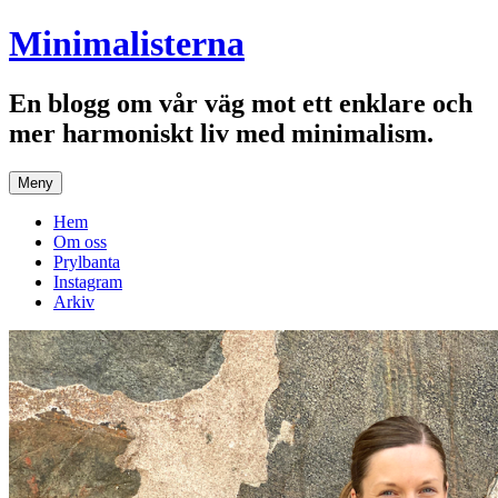
Hoppa
Minimalisterna
till
innehåll
En blogg om vår väg mot ett enklare och
mer harmoniskt liv med minimalism.
Meny
Hem
Om oss
Prylbanta
Instagram
Arkiv