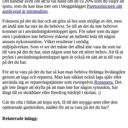
Det handlar även om att ta väl hand om de ca 20% som du väljer att
spara, som du kan läsa mer om i blogginlägget
Paretoprincipen rätt
applicerad är minimalism
.
Fokusera på det du har och att göra så bra som möjligt av det, men
att ändå inte ha mer än du behöver. Se till att det du inte behöver
kommer ut i användningskretsloppet igen. För saker som du äger
men i praktiken inte behöver riskerar att indirekt leda till någon
annans nykonsumtion. Vilket resulterar i onödig
miljöpåverkan. Som vi ser det måste det alltså inte vara du som tar
till vara på det du har, utan någon som har ett större behov. Att få ut
prylen i användningskretsloppet igen är också ett sätt att ta till vara
på det du har.
För att ta vara på det du har så kan man behöva förlänga livslängden
genom att laga och reparera. Man kan såklart också laga själv eller
använda sig av repareringstjänster som exempelvis
Repamera.
Det
går inte längre att skylla på att man inte har någon symaskin, har
långt till en skräddare eller föredrog träslöjd i skolan. ;)
Går du ofta i fällan att köpa nytt, få till det snygga setet eller den
optimerade garderoben, istället för att ta vara på det du har?
Relaterade inlägg: