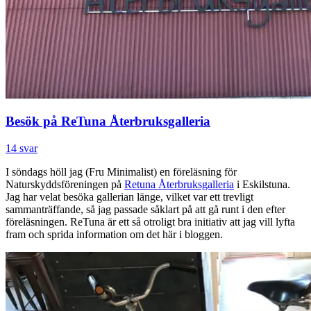
Besök på ReTuna Återbruksgalleria
14 svar
I söndags höll jag (Fru Minimalist) en föreläsning för
Naturskyddsföreningen på
Retuna Återbruksgalleria
i Eskilstuna.
Jag har velat besöka gallerian länge, vilket var ett trevligt
sammanträffande, så jag passade såklart på att gå runt i den efter
föreläsningen. ReTuna är ett så otroligt bra initiativ att jag vill lyfta
fram och sprida information om det här i bloggen.