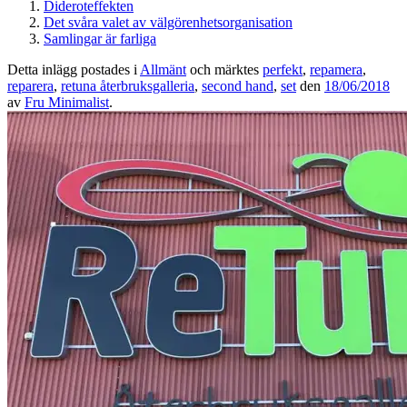
Dideroteffekten
Det svåra valet av välgörenhetsorganisation
Samlingar är farliga
Detta inlägg postades i
Allmänt
och märktes
perfekt
,
repamera
,
reparera
,
retuna återbruksgalleria
,
second hand
,
set
den
18/06/2018
av
Fru Minimalist
.