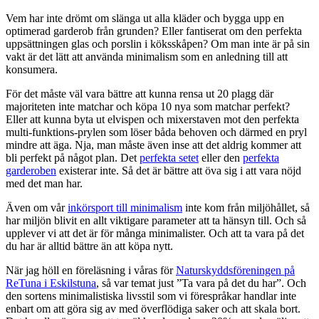
Vem har inte drömt om slänga ut alla kläder och bygga upp en
optimerad garderob från grunden? Eller fantiserat om den perfekta
uppsättningen glas och porslin i köksskåpen? Om man inte är på sin
vakt är det lätt att använda minimalism som en anledning till att
konsumera.
För det måste väl vara bättre att kunna rensa ut 20 plagg där
majoriteten inte matchar och köpa 10 nya som matchar perfekt?
Eller att kunna byta ut elvispen och mixerstaven mot den perfekta
multi-funktions-prylen som löser båda behoven och därmed en pryl
mindre att äga. Nja, man måste även inse att det aldrig kommer att
bli perfekt på något plan. Det
perfekta setet
eller den
perfekta
garderoben
existerar inte. Så det är bättre att öva sig i att vara nöjd
med det man har.
Även om vår
inkörsport till minimalism
inte kom från miljöhållet, så
har miljön blivit en allt viktigare parameter att ta hänsyn till. Och så
upplever vi att det är för många minimalister. Och att ta vara på det
du har är alltid bättre än att köpa nytt.
När jag höll en föreläsning i våras för
Naturskyddsföreningen på
ReTuna i Eskilstuna
, så var temat just ”Ta vara på det du har”. Och
den sortens minimalistiska livsstil som vi förespråkar handlar inte
enbart om att göra sig av med överflödiga saker och att skala bort.