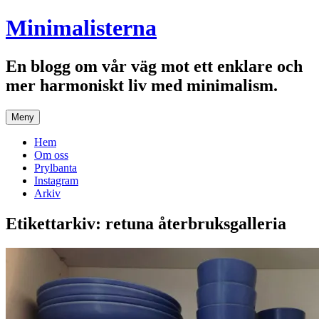
Hoppa
Minimalisterna
till
innehåll
En blogg om vår väg mot ett enklare och
mer harmoniskt liv med minimalism.
Meny
Hem
Om oss
Prylbanta
Instagram
Arkiv
Etikettarkiv:
retuna återbruksgalleria