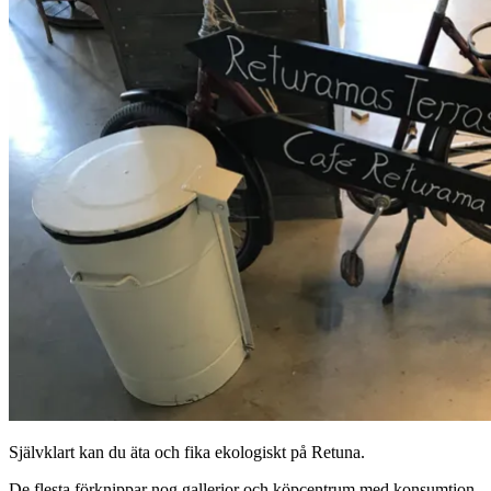
Självklart kan du äta och fika ekologiskt på Retuna.
De flesta förknippar nog gallerior och köpcentrum med konsumtion