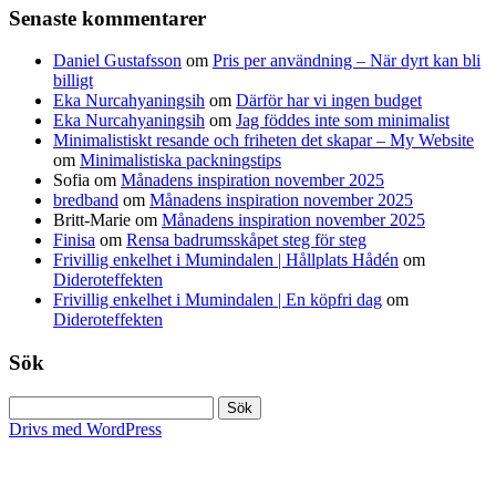
Senaste kommentarer
Daniel Gustafsson
om
Pris per användning – När dyrt kan bli
billigt
Eka Nurcahyaningsih
om
Därför har vi ingen budget
Eka Nurcahyaningsih
om
Jag föddes inte som minimalist
Minimalistiskt resande och friheten det skapar – My Website
om
Minimalistiska packningstips
Sofia
om
Månadens inspiration november 2025
bredband
om
Månadens inspiration november 2025
Britt-Marie
om
Månadens inspiration november 2025
Finisa
om
Rensa badrumsskåpet steg för steg
Frivillig enkelhet i Mumindalen | Hållplats Hådén
om
Dideroteffekten
Frivillig enkelhet i Mumindalen | En köpfri dag
om
Dideroteffekten
Sök
Sök
efter:
Drivs med WordPress