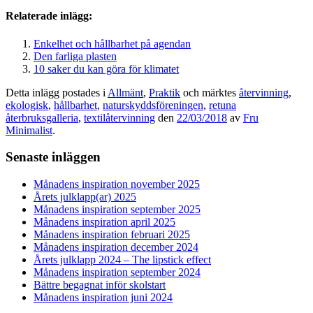
Relaterade inlägg:
Enkelhet och hållbarhet på agendan
Den farliga plasten
10 saker du kan göra för klimatet
Detta inlägg postades i
Allmänt
,
Praktik
och märktes
återvinning
,
ekologisk
,
hållbarhet
,
naturskyddsföreningen
,
retuna
återbruksgalleria
,
textilåtervinning
den
22/03/2018
av
Fru
Minimalist
.
Senaste inläggen
Månadens inspiration november 2025
Årets julklapp(ar) 2025
Månadens inspiration september 2025
Månadens inspiration april 2025
Månadens inspiration februari 2025
Månadens inspiration december 2024
Årets julklapp 2024 – The lipstick effect
Månadens inspiration september 2024
Bättre begagnat inför skolstart
Månadens inspiration juni 2024