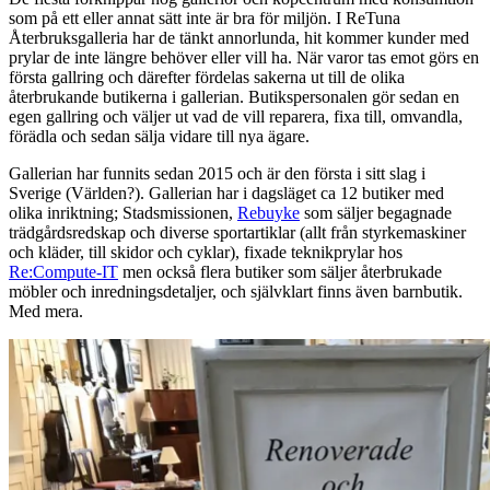
som på ett eller annat sätt inte är bra för miljön. I ReTuna
Återbruksgalleria har de tänkt annorlunda, hit kommer kunder med
prylar de inte längre behöver eller vill ha. När varor tas emot görs en
första gallring och därefter fördelas sakerna ut till de olika
återbrukande butikerna i gallerian. Butikspersonalen gör sedan en
egen gallring och väljer ut vad de vill reparera, fixa till, omvandla,
förädla och sedan sälja vidare till nya ägare.
Gallerian har funnits sedan 2015 och är den första i sitt slag i
Sverige (Världen?). Gallerian har i dagsläget ca 12 butiker med
olika inriktning; Stadsmissionen,
Rebuyke
som säljer begagnade
trädgårdsredskap och diverse sportartiklar (allt från styrkemaskiner
och kläder, till skidor och cyklar), fixade teknikprylar hos
Re:Compute-IT
men också flera butiker som säljer återbrukade
möbler och inredningsdetaljer, och självklart finns även barnbutik.
Med mera.