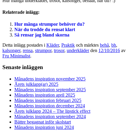
Hur många underkläder, trosor, kalsonger, behåar, har du? :)
Relaterade inlägg:
Hur många strumpor behöver du?
När du trodde du rensat klart
Så rensar jag bland skorna
Detta inlägg postades i
Kläder
,
Praktik
och märktes
behå
,
bh
,
kalsonger
,
rensa
,
strumpor
,
trosor
,
underkläder
den
12/10/2016
av
Fru Minimalist
.
Senaste inläggen
Månadens inspiration november 2025
Årets julklapp(ar) 2025
Månadens inspiration september 2025
Månadens inspiration april 2025
Månadens inspiration februari 2025
Månadens inspiration december 2024
Årets julklapp 2024 – The lipstick effect
Månadens inspiration september 2024
Bättre begagnat inför skolstart
Månadens inspiration juni 2024