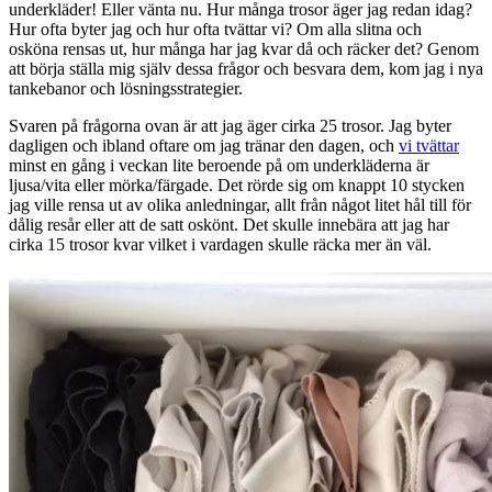
underkläder! Eller vänta nu. Hur många trosor äger jag redan idag?
Hur ofta byter jag och hur ofta tvättar vi? Om alla slitna och
osköna rensas ut, hur många har jag kvar då och räcker det? Genom
att börja ställa mig själv dessa frågor och besvara dem, kom jag i nya
tankebanor och lösningsstrategier.
Svaren på frågorna ovan är att jag äger cirka 25 trosor. Jag byter
dagligen och ibland oftare om jag tränar den dagen, och
vi tvättar
minst en gång i veckan lite beroende på om underkläderna är
ljusa/vita eller mörka/färgade. Det rörde sig om knappt 10 stycken
jag ville rensa ut av olika anledningar, allt från något litet hål till för
dålig resår eller att de satt oskönt. Det skulle innebära att jag har
cirka 15 trosor kvar vilket i vardagen skulle räcka mer än väl.