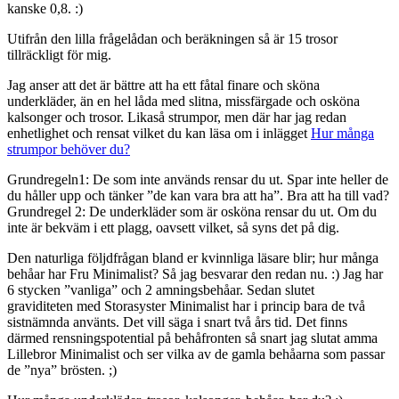
kanske 0,8. :)
Utifrån den lilla frågelådan och beräkningen så är 15 trosor
tillräckligt för mig.
Jag anser att det är bättre att ha ett fåtal finare och sköna
underkläder, än en hel låda med slitna, missfärgade och osköna
kalsonger och trosor. Likaså strumpor, men där har jag redan
enhetlighet och rensat vilket du kan läsa om i inlägget
Hur många
strumpor behöver du?
Grundregeln1: De som inte används rensar du ut. Spar inte heller de
du håller upp och tänker ”de kan vara bra att ha”. Bra att ha till vad?
Grundregel 2: De underkläder som är osköna rensar du ut. Om du
inte är bekväm i ett plagg, oavsett vilket, så syns det på dig.
Den naturliga följdfrågan bland er kvinnliga läsare blir; hur många
behåar har Fru Minimalist? Så jag besvarar den redan nu. :) Jag har
6 stycken ”vanliga” och 2 amningsbehåar. Sedan slutet
graviditeten med Storasyster Minimalist har i princip bara de två
sistnämnda använts. Det vill säga i snart två års tid. Det finns
därmed rensningspotential på behåfronten så snart jag slutat amma
Lillebror Minimalist och ser vilka av de gamla behåarna som passar
de ”nya” brösten. ;)