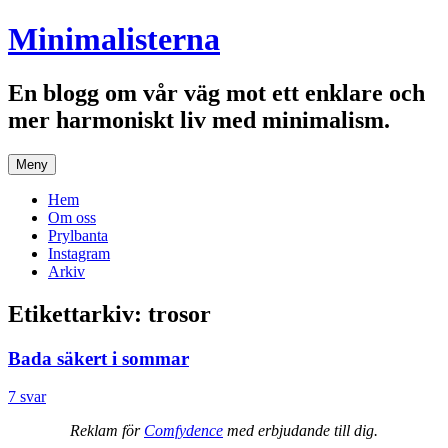
Hoppa
Minimalisterna
till
innehåll
En blogg om vår väg mot ett enklare och
mer harmoniskt liv med minimalism.
Meny
Hem
Om oss
Prylbanta
Instagram
Arkiv
Etikettarkiv:
trosor
Bada säkert i sommar
7 svar
Reklam för
Comfydence
med erbjudande till dig.