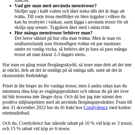
fräscha.
Vad gör man med använda menstrosor?
Sköljer upp i kallt vatten och låter torka tills det är dags att
tvätta. Till varje trosa medföljer en liten tygpåse i vilken du
kan ha trosbytet i väskan, samt lägga i använda trosor för att
skölja upp senare. Tygpåsen åker med i nästa tvätt.
Hur många menstrosor behöver man?
Det beror såklart på hur ofta man tvättar. Men är man en
småbarnsfamilj som förmodligen tvättar ett par maskiner
under en vanlig vecka, så behövs det ju bara så pass många
trosor att man klarar 2-3 dagars mens.
Har man en gång testat flergångsskydd, så inser man dels att det inte
är otäckt, dels att det är smidigt på så många sätt, samt att det är
ekonomiskt fördelaktigt.
Priset är lite högre än för vanliga trosor, men å andra sidan kan du
minimera dina köp av engångsprodukter och räknar du på det över
tid blir trosorna inte längre dyra. Och då har jag inte nämnt den
positiva miljöaspekten med att använda flergångsprodukter. Fram till
den 31 december 2022 har du fri frakt hos
Comfydence
med koden:
minimalistbad.
Och du, Comfydence har stående rabatt på 10 % vid köp av 3 trosor,
och 15 % rabatt vid köp av 6 trosor.