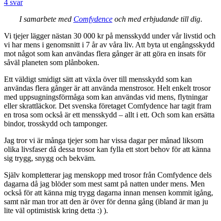
4 svar
I samarbete med
Comfydence
och med erbjudande till dig
.
Vi tjejer lägger nästan 30 000 kr på mensskydd under vår livstid och
vi har mens i genomsnitt i 7 år av våra liv. Att byta ut engångsskydd
mot något som kan användas flera gånger är att göra en insats för
såväl planeten som plånboken.
Ett väldigt smidigt sätt att växla över till mensskydd som kan
användas flera gånger är att använda menstrosor. Helt enkelt trosor
med uppsugningsförmåga som kan användas vid mens, flytningar
eller skrattläckor. Det svenska företaget Comfydence har tagit fram
en trosa som också är ett mensskydd – allt i ett. Och som kan ersätta
bindor, trosskydd och tamponger.
Jag tror vi är många tjejer som har vissa dagar per månad liksom
olika livsfaser då dessa trosor kan fylla ett stort behov för att känna
sig trygg, snygg och bekväm.
Själv kompletterar jag menskopp med trosor från Comfydence dels
dagarna då jag blöder som mest samt på natten under mens. Men
också för att känna mig trygg dagarna innan mensen kommit igång,
samt när man tror att den är över för denna gång (ibland är man ju
lite väl optimistisk kring detta :) ).