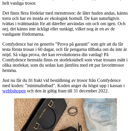
helt vanliga trosor.
Det finns flera fördelar med menstrosor; de låter huden andas, känns
torra och har en insida av ekologisk bomull. De kan naturligtvis
tvättas i tvättmaskin för att därefter användas om och om igen. Och
nej, det känns inte äckligt eller sunkigt, vilket nog är en av de
vanligaste fördomarna.
Comfydence har en generös ”Prova på garanti” som gör att du får
testa första trosan i 60 dagar, och får pengarna tillbaka om du inte är
nöjd. Så våga prova, det kan revolutionera din vardag! På
Comfydence hemsida finns en storlekstabell som visar trosans mått i
olika storlekar, som du sedan kan jämföra med ett par favorittrosor
hemma.
Just nu får du fri frakt vid beställning av trosor från Comfydence
med koden: ”minimalistbad”. Koden anger du högst upp i kassan i
webbshopen
och den är giltig fram till 31 december 2022.