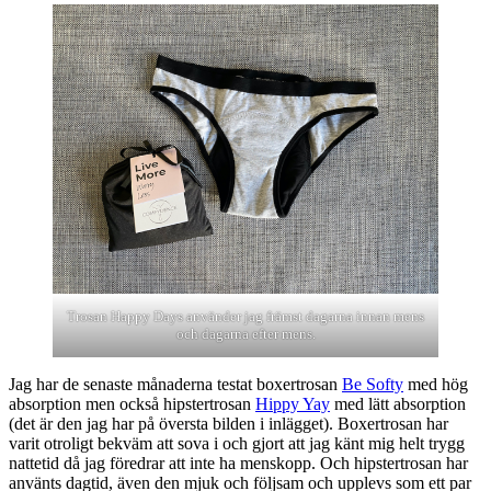
Trosan Happy Days använder jag främst dagarna innan mens
och dagarna efter mens.
Jag har de senaste månaderna testat boxertrosan
Be Softy
med hög
absorption men också hipstertrosan
Hippy Yay
med lätt absorption
(det är den jag har på översta bilden i inlägget). Boxertrosan har
varit otroligt bekväm att sova i och gjort att jag känt mig helt trygg
nattetid då jag föredrar att inte ha menskopp. Och hipstertrosan har
använts dagtid, även den mjuk och följsam och upplevs som ett par