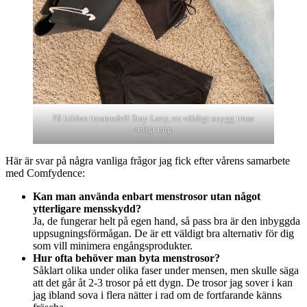
På bilden trosmodell Stay Lazy, en väldigt snygg trosa
enligt mig.
Här är svar på några vanliga frågor jag fick efter vårens samarbete
med Comfydence:
Kan man använda enbart menstrosor utan något
ytterligare mensskydd?
Ja, de fungerar helt på egen hand, så pass bra är den inbyggda
uppsugningsförmågan. De är ett väldigt bra alternativ för dig
som vill minimera engångsprodukter.
Hur ofta behöver man byta menstrosor?
Såklart olika under olika faser under mensen, men skulle säga
att det går åt 2-3 trosor på ett dygn. De trosor jag sover i kan
jag ibland sova i flera nätter i rad om de fortfarande känns