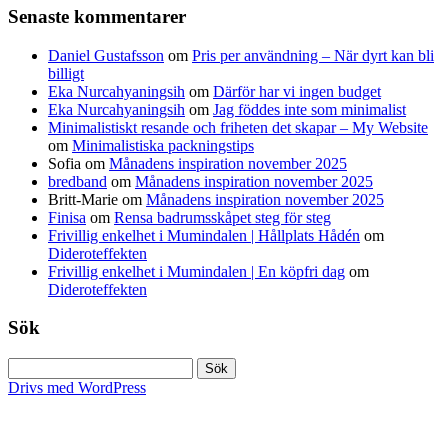
Senaste kommentarer
Daniel Gustafsson
om
Pris per användning – När dyrt kan bli
billigt
Eka Nurcahyaningsih
om
Därför har vi ingen budget
Eka Nurcahyaningsih
om
Jag föddes inte som minimalist
Minimalistiskt resande och friheten det skapar – My Website
om
Minimalistiska packningstips
Sofia
om
Månadens inspiration november 2025
bredband
om
Månadens inspiration november 2025
Britt-Marie
om
Månadens inspiration november 2025
Finisa
om
Rensa badrumsskåpet steg för steg
Frivillig enkelhet i Mumindalen | Hållplats Hådén
om
Dideroteffekten
Frivillig enkelhet i Mumindalen | En köpfri dag
om
Dideroteffekten
Sök
Sök
efter:
Drivs med WordPress