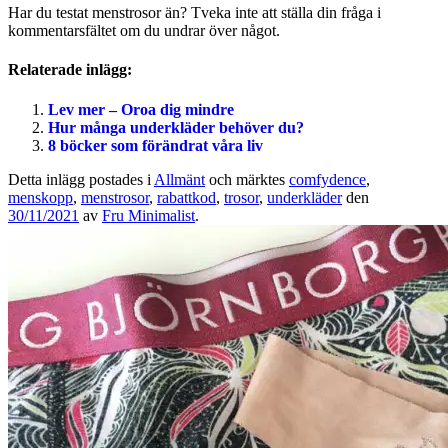
Har du testat menstrosor än? Tveka inte att ställa din fråga i
kommentarsfältet om du undrar över något.
Relaterade inlägg:
Lev mer – Oroa dig mindre
Hur många underkläder behöver du?
8 böcker som förändrat våra liv
Detta inlägg postades i
Allmänt
och märktes
comfydence
,
menskopp
,
menstrosor
,
rabattkod
,
trosor
,
underkläder
den
30/11/2021
av
Fru Minimalist
.