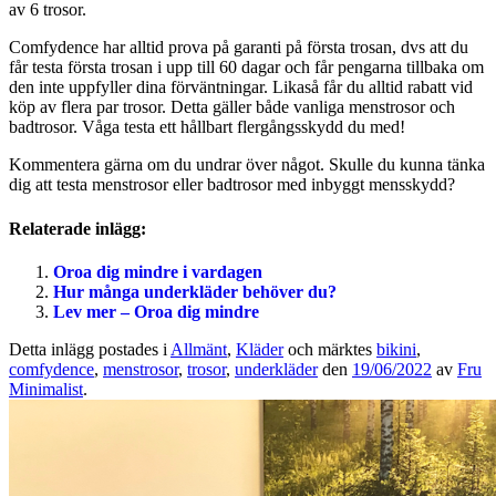
av 6 trosor.
Comfydence har alltid prova på garanti på första trosan, dvs att du
får testa första trosan i upp till 60 dagar och får pengarna tillbaka om
den inte uppfyller dina förväntningar. Likaså får du alltid rabatt vid
köp av flera par trosor. Detta gäller både vanliga menstrosor och
badtrosor. Våga testa ett hållbart flergångsskydd du med!
Kommentera gärna om du undrar över något. Skulle du kunna tänka
dig att testa menstrosor eller badtrosor med inbyggt mensskydd?
Relaterade inlägg:
Oroa dig mindre i vardagen
Hur många underkläder behöver du?
Lev mer – Oroa dig mindre
Detta inlägg postades i
Allmänt
,
Kläder
och märktes
bikini
,
comfydence
,
menstrosor
,
trosor
,
underkläder
den
19/06/2022
av
Fru
Minimalist
.