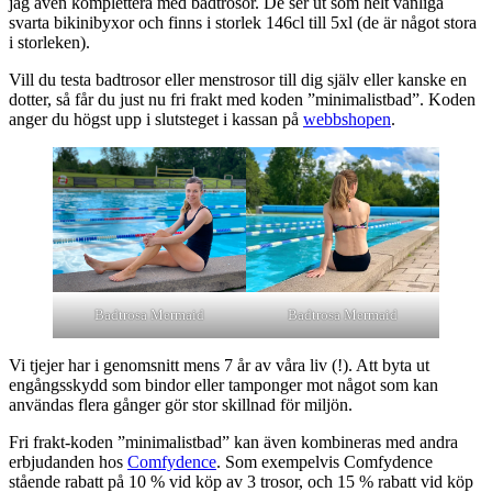
jag även komplettera med badtrosor. De ser ut som helt vanliga
svarta bikinibyxor och finns i storlek 146cl till 5xl (de är något stora
i storleken).
Vill du testa badtrosor eller menstrosor till dig själv eller kanske en
dotter, så får du just nu fri frakt med koden ”minimalistbad”. Koden
anger du högst upp i slutsteget i kassan på
webbshopen
.
Badtrosa Mermaid
Badtrosa Mermaid
Vi tjejer har i genomsnitt mens 7 år av våra liv (!). Att byta ut
engångsskydd som bindor eller tamponger mot något som kan
användas flera gånger gör stor skillnad för miljön.
Fri frakt-koden ”minimalistbad” kan även kombineras med andra
erbjudanden hos
Comfydence
. Som exempelvis Comfydence
stående rabatt på 10 % vid köp av 3 trosor, och 15 % rabatt vid köp