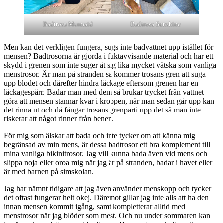
Badtrosa Mermaid
Badtrosa Sunshine
Men kan det verkligen fungera, sugs inte badvattnet upp istället för
mensen? Badtrosorna är gjorda i fuktavvisande material och har ett
skydd i grenen som inte suger åt sig lika mycket vätska som vanliga
menstrosor. Är man på stranden så kommer trosans gren att suga
upp blodet och därefter hindra läckage eftersom grenen har en
läckagespärr. Badar man med dem så brukar trycket från vattnet
göra att mensen stannar kvar i kroppen, när man sedan går upp kan
det rinna ut och då fångar trosans grenparti upp det så man inte
riskerar att något rinner från benen.
För mig som älskar att bada och inte tycker om att känna mig
begränsad av min mens, är dessa badtrosor ett bra komplement till
mina vanliga bikinitrosor. Jag vill kunna bada även vid mens och
slippa noja eller oroa mig när jag är på stranden, badar i havet eller
är med barnen på simskolan.
Jag har nämnt tidigare att jag även använder menskopp och tycker
det oftast fungerar helt okej. Däremot gillar jag inte alls att ha den
innan mensen kommit igång, samt kompletterar alltid med
menstrosor när jag blöder som mest. Och nu under sommaren kan