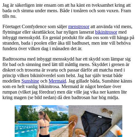
Jag är säkerligen inte ensam om att ha känt en tveksamhet kring att
bada och simma under mens. Både i tonåren och som vuxen. Fram
tills nu.
Företaget Comfydence som säljer
menstrosor
att använda vid mens,
flytningar eller skrattläckor, har nyligen lanserat
bikin
i
trosor
med
inbyggt mensskydd. En genial produkt för alla oss som vill hänga på
stranden, bada i poolen eller åka till badhuset, men inte vill behöva
fundera över vilken dag i månaden det är.
Badtrosorna med inbyggt mensskydd har ett skydd som lämpar sig
för bad och simning med lätt till måttlig mens. Skyddet i grenen är
diskret och trosorna är svarta och passar därför att matcha med i
princip vilken bikiniöverdel som helst. Jag har själv testat både
modellen
Sunshine
och
Mermaid
. Jag gillade båda, Sunshine känns
som en helt vanlig bikinitrosa. Mermaid är något bredare över
rumpan (vilket jag föredrar) men där ville jag vika ner kanten lite
kring magen (se bild nedan) då den badtrosan har hög midja.