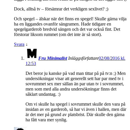
Dock, alltså tv – försämrar det verkligen sexlivet? ;)
Och spegel – älskar när det finns en spegel! Skulle gärna vilja
ha en liggandes ovanför sängramen. Hade tidigare en
spegelgarderob bredvid sängen och det var också fint. Det
förstorar liksom rummet (om det inte är så stort).
Svara
↓
Fru Minimalist
Inläggsförfattare
02/08/2016 kl.
12:53
Det beror ju kanske på vad man tittar på på tv:n ;) Men
undersökningar visar att generellt sett har par med tv i
sovrummet sex mer sällan än par utan tv i sovrummet,
men som med alla andra undersökningar finns det
såklart undantag. :)
Om vi skulle ha spegel i sovrummet skulle den vara på
insidan av en garderob, så har vi även i hallen, men där
är det mer på grund av platsbrist. Där skulle den gärna
ha fått vara mer synlig.