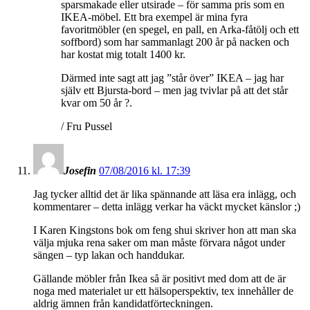
sparsmakade eller utsirade – för samma pris som en
IKEA-möbel. Ett bra exempel är mina fyra
favoritmöbler (en spegel, en pall, en Arka-fåtölj och ett
soffbord) som har sammanlagt 200 år på nacken och
har kostat mig totalt 1400 kr.
Därmed inte sagt att jag ”står över” IKEA – jag har
själv ett Bjursta-bord – men jag tvivlar på att det står
kvar om 50 år ?.
/ Fru Pussel
Josefin
07/08/2016 kl. 17:39
Jag tycker alltid det är lika spännande att läsa era inlägg, och
kommentarer – detta inlägg verkar ha väckt mycket känslor ;)
I Karen Kingstons bok om feng shui skriver hon att man ska
välja mjuka rena saker om man måste förvara något under
sängen – typ lakan och handdukar.
Gällande möbler från Ikea så är positivt med dom att de är
noga med materialet ur ett hälsoperspektiv, tex innehåller de
aldrig ämnen från kandidatförteckningen.