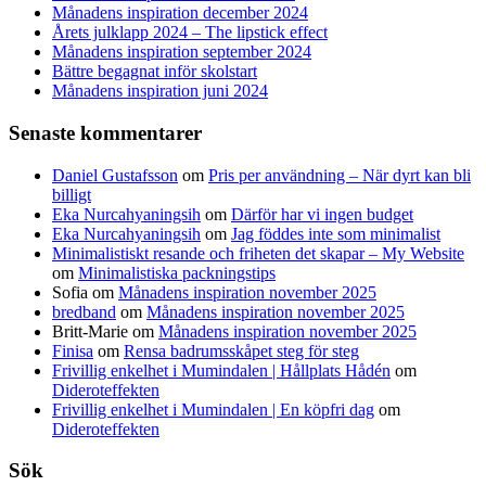
Månadens inspiration december 2024
Årets julklapp 2024 – The lipstick effect
Månadens inspiration september 2024
Bättre begagnat inför skolstart
Månadens inspiration juni 2024
Senaste kommentarer
Daniel Gustafsson
om
Pris per användning – När dyrt kan bli
billigt
Eka Nurcahyaningsih
om
Därför har vi ingen budget
Eka Nurcahyaningsih
om
Jag föddes inte som minimalist
Minimalistiskt resande och friheten det skapar – My Website
om
Minimalistiska packningstips
Sofia
om
Månadens inspiration november 2025
bredband
om
Månadens inspiration november 2025
Britt-Marie
om
Månadens inspiration november 2025
Finisa
om
Rensa badrumsskåpet steg för steg
Frivillig enkelhet i Mumindalen | Hållplats Hådén
om
Dideroteffekten
Frivillig enkelhet i Mumindalen | En köpfri dag
om
Dideroteffekten
Sök