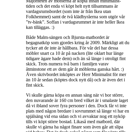
Majoriteten av möblerna är köpta innan minimalist-
tiden och det enda vi köpt helt nytt tillsammans är
vardagsrumsbordet (som inte är från Ikea utan
Folkhemmet) samt de två klädbyråerna som utgör vår
”tv-bänk”. Soffan i vardagsrummet är inte heller Ikea
kan tilläggas. :)
Både Malm-sängen och Bjursta-matbordet är
begagnatköp som gjordes kring år 2009. Märkligt att du
tycker att de inte är hållbara. För vår del har dessa
möbler snart ca 10 år på nacken (lite oklart hur länge
tidigare ägare hade dem) och än så länge i otroligt fint
skick. Trots numera två barn i familjen varav
åtminstone ett av dem går åt möblerna ganska hårt. :)
Även skrivbordet inköptes av Herr Minimalist för mer
än 10 år sedan (köptes dock nytt då) och är även det i
fint skick.
Vi skulle gärna köpa en annan säng när vi bor större,
den nuvarande är 160 cm bred vilket är i smalaste laget
då vi ibland sover fyra personer i den. Dock får vi inte
plats med någon bredare i sovrummet så länge vi har en
spjälsäng vid ena sidan och vi avvaktar nog ett nyköp
tills vi köpt större bostad. Likaså med matbord, där
skulle vi gärna ha något finare som även går att slipa