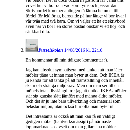
vid behov. Det är dock också något som får vänta tills
vi vet hur vi bor och vad som ryms och passar där.
Skrivbordet kommer antingen få lämna hemmet till
fördel för lekhörna, beroende på hur länge vi bor kvar i
vår tvåa med två barn. Om vi väljer att ha ett skrivbord
även när vi bor i en större bostad önskar vi ett höj- och
sänkbart dito.
Pusselskolan
14/08/2016 kl. 22:18
En kommentar till min tidigare kommentar :).
Jag kan absolut sympatisera med tanken att man låter
möbler tjäna ut innan man byter ut dem. Och IKEA är
ju kända för att tänka på att framställning och innehåll
ska möta stränga miljökrav. Men om man ser till en
möbels totala livslängd tror jag att nutida IKEA-möbler
står sig ganska slätt jämfört med många äldre möbler.
Och det är ju inte bara tillverkning och material som
belastar miljön, utan också hur ofta man byter ut.
Det intressanta är också att man kan få en väldigt
gedigen möbel (hantverksmässigt) på närmaste
loppmarknad – oavsett om man gillar sina möbler