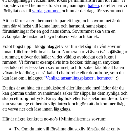
ett blogginlägg i veckan med fokus på minimalism rum för rum. Vi
började vi med hemmets första rum, nämligen
hallen
, därefter har vi
förflyttat oss till
vardagsrummet
och nu är det dags för sovrummet.
Att ha färre saker i hemmet skapar ett lugn, och sovrummet är det
rum där vi helst vill känna lugn och harmoni, samt skapa
förutsättningar för en god natts sömn. Sovrummet ska vara en
avkopplande fristad och symbolisera vila och kärlek.
Fotot högst upp i blogginlägget visar hur det såg ut i vårt sovrum
innan Lillebror Minimalist kom. Numera har vi även två spjälsängar
i rummet, utöver det håller vi det väldigt avplockat och lugnt i
rummet. Vi förvarar exempelvis inte böcker, tidningar, smycken,
näsdukar eller leksaker i sovrummet, och försöker låta bli att ha en
växande klädhög, en så kallad chairdrobe eller doordrobe, som du
kan läsa om i inlägget ”
Vanliga ansamlingsplatser i hemmet
”. :)
Ett tips är att hitta ett nattduksbord eller liknande med lådor där du
kan gömma undan ovannämnda saker för slippa ha dem synliga och
skapa ett rörigt intryck. En synlig bok eller två spelar mindre roll, det
kan snarare ge ett hemtrevligt intryck och göra att du kommer ihåg
att varva ner och läsa innan läggdags.
Här är några konkreta no-no’s i Minimalisternas sovrum:
Tv. Om du inte vill försämra ditt sexliv förstås, då är en tv