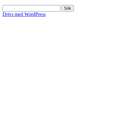
Sök
efter:
Drivs med WordPress