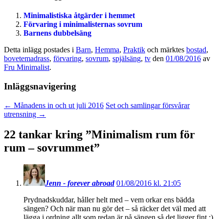
Minimalistiska åtgärder i hemmet
Förvaring i minimalisternas sovrum
Barnens dubbelsäng
Detta inlägg postades i
Barn
,
Hemma
,
Praktik
och märktes
bostad
,
bovetemadrass
,
förvaring
,
sovrum
,
spjälsäng
,
tv
den
01/08/2016
av
Fru Minimalist
.
Inläggsnavigering
←
Månadens in och ut juli 2016
Set och samlingar försvårar
utrensning
→
22 tankar kring ”
Minimalism rum för
rum – sovrummet
”
Jenn - forever abroad
01/08/2016 kl. 21:05
Prydnadskuddar, håller helt med – vem orkar ens bädda
sängen? Och när man nu gör det – så räcker det väl med att
lägga i ordning allt som redan är på sängen så det ligger fint ;)