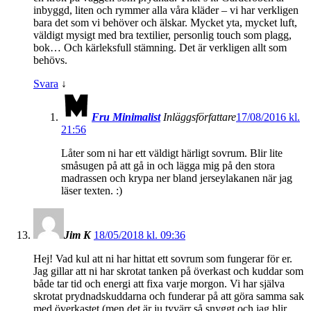
inbyggd, liten och rymmer alla våra kläder – vi har verkligen
bara det som vi behöver och älskar. Mycket yta, mycket luft,
väldigt mysigt med bra textilier, personlig touch som plagg,
bok… Och kärleksfull stämning. Det är verkligen allt som
behövs.
Svara
↓
Fru Minimalist
Inläggsförfattare
17/08/2016 kl.
21:56
Låter som ni har ett väldigt härligt sovrum. Blir lite
småsugen på att gå in och lägga mig på den stora
madrassen och krypa ner bland jerseylakanen när jag
läser texten. :)
Jim K
18/05/2018 kl. 09:36
Hej! Vad kul att ni har hittat ett sovrum som fungerar för er.
Jag gillar att ni har skrotat tanken på överkast och kuddar som
både tar tid och energi att fixa varje morgon. Vi har själva
skrotat prydnadskuddarna och funderar på att göra samma sak
med överkastet (men det är ju tyvärr så snyggt och jag blir