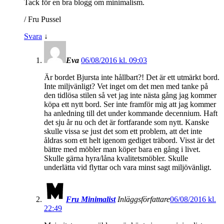
Tack för en bra blogg om minimalism.
/ Fru Pussel
Svara
↓
Eva
06/08/2016 kl. 09:03
Är bordet Bjursta inte hållbart?! Det är ett utmärkt bord.
Inte miljvänligt? Vet inget om det men med tanke på
den tidlösa stilen så vet jag inte nästa gång jag kommer
köpa ett nytt bord. Ser inte framför mig att jag kommer
ha anledning till det under kommande decennium. Haft
det sju år nu och det är fortfarande som nytt. Kanske
skulle vissa se just det som ett problem, att det inte
åldras som ett helt igenom gediget träbord. Visst är det
bättre med möbler man köper bara en gång i livet.
Skulle gärna hyra/låna kvalitetsmöbler. Skulle
underlätta vid flyttar och vara minst sagt miljövänligt.
Fru Minimalist
Inläggsförfattare
06/08/2016 kl.
22:49