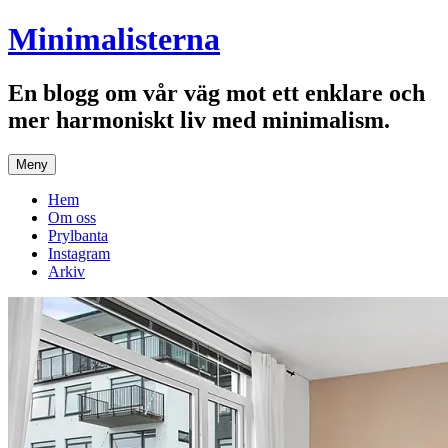
Hoppa
Minimalisterna
till
innehåll
En blogg om vår väg mot ett enklare och
mer harmoniskt liv med minimalism.
Meny
Hem
Om oss
Prylbanta
Instagram
Arkiv