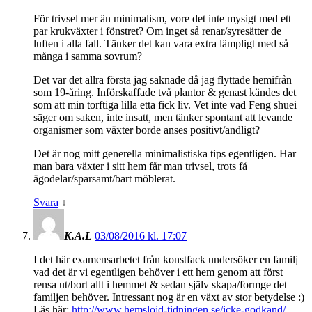
För trivsel mer än minimalism, vore det inte mysigt med ett
par krukväxter i fönstret? Om inget så renar/syresätter de
luften i alla fall. Tänker det kan vara extra lämpligt med så
många i samma sovrum?
Det var det allra första jag saknade då jag flyttade hemifrån
som 19-åring. Införskaffade två plantor & genast kändes det
som att min torftiga lilla etta fick liv. Vet inte vad Feng shuei
säger om saken, inte insatt, men tänker spontant att levande
organismer som växter borde anses positivt/andligt?
Det är nog mitt generella minimalistiska tips egentligen. Har
man bara växter i sitt hem får man trivsel, trots få
ägodelar/sparsamt/bart möblerat.
Svara
↓
K.A.L
03/08/2016 kl. 17:07
I det här examensarbetet från konstfack undersöker en familj
vad det är vi egentligen behöver i ett hem genom att först
rensa ut/bort allt i hemmet & sedan själv skapa/formge det
familjen behöver. Intressant nog är en växt av stor betydelse :)
Läs här:
http://www.hemslojd-tidningen.se/icke-godkand/