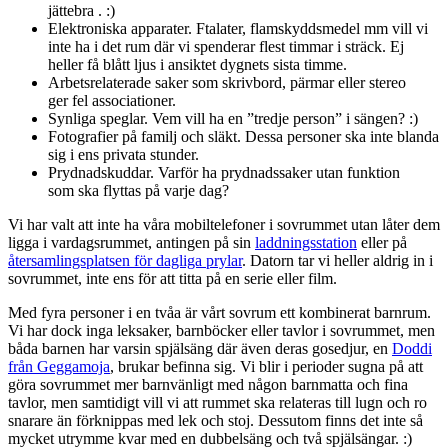
jättebra . :)
Elektroniska apparater. Ftalater, flamskyddsmedel mm vill vi
inte ha i det rum där vi spenderar flest timmar i sträck. Ej
heller få blått ljus i ansiktet dygnets sista timme.
Arbetsrelaterade saker som skrivbord, pärmar eller stereo
ger fel associationer.
Synliga speglar. Vem vill ha en ”tredje person” i sängen? :)
Fotografier på familj och släkt. Dessa personer ska inte blanda
sig i ens privata stunder.
Prydnadskuddar. Varför ha prydnadssaker utan funktion
som ska flyttas på varje dag?
Vi har valt att inte ha våra mobiltelefoner i sovrummet utan låter dem
ligga i vardagsrummet, antingen på sin
laddningsstation
eller på
återsamlingsplatsen för dagliga prylar
. Datorn tar vi heller aldrig in i
sovrummet, inte ens för att titta på en serie eller film.
Med fyra personer i en tvåa är vårt sovrum ett kombinerat barnrum.
Vi har dock inga leksaker, barnböcker eller tavlor i sovrummet, men
båda barnen har varsin spjälsäng där även deras gosedjur, en
Doddi
från Geggamoja
, brukar befinna sig. Vi blir i perioder sugna på att
göra sovrummet mer barnvänligt med någon barnmatta och fina
tavlor, men samtidigt vill vi att rummet ska relateras till lugn och ro
snarare än förknippas med lek och stoj. Dessutom finns det inte så
mycket utrymme kvar med en dubbelsäng och två spjälsängar. :)