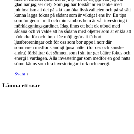
glad när jag ser det). Som jag har förstått är en tanke med
minimalism att det på sikt kan öka livskvaliteten och på så sätt
kunna lägga fokus på sådant som är viktigt i ens liv. En tips
som fungerar i mitt och min sambos hem är vår investering i
mörkläggningsgardiner. Idag finns ett helt ok utbud med
sådana och vi valde att ha sådana med öljetter som är enkla att
både dra för och ihop. De möjliggör att få bort
ljusföroreningar och för oss som bor uppe i norr där
sommaren medför ständigt ljusa nätter (för oss och kanske
andra) förbättrar det sömnen som i sin tur ger bättre fokus och
energi i vardagen. Alla investeringar som medför en god natts
sömn känns som bra investeringar i ork och energi.
Svara
↓
Lämna ett svar