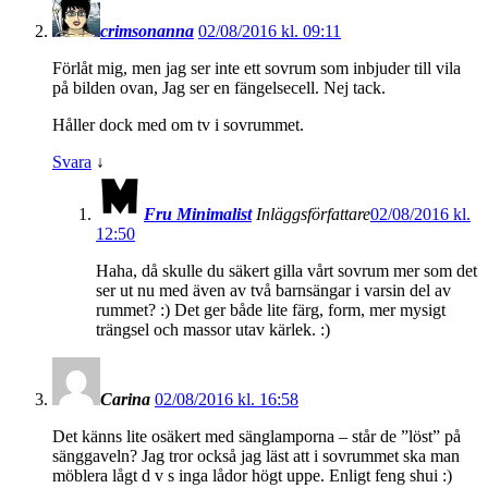
crimsonanna
02/08/2016 kl. 09:11
Förlåt mig, men jag ser inte ett sovrum som inbjuder till vila
på bilden ovan, Jag ser en fängelsecell. Nej tack.
Håller dock med om tv i sovrummet.
Svara
↓
Fru Minimalist
Inläggsförfattare
02/08/2016 kl.
12:50
Haha, då skulle du säkert gilla vårt sovrum mer som det
ser ut nu med även av två barnsängar i varsin del av
rummet? :) Det ger både lite färg, form, mer mysigt
trängsel och massor utav kärlek. :)
Carina
02/08/2016 kl. 16:58
Det känns lite osäkert med sänglamporna – står de ”löst” på
sänggaveln? Jag tror också jag läst att i sovrummet ska man
möblera lågt d v s inga lådor högt uppe. Enligt feng shui :)