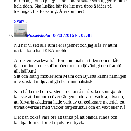
blir många olika plagg, skor å andra saker som ligger framme
hela tiden. Ska lusläsa här för lite nya tipps å idéer på
lösningar, bla förvaring. Återkommer!
Svara
↓
Pusselskolan
06/08/2016 kl. 07:48
Nu har vi sett alla rum i er lägenhet och jag slås av att ni
nästan bara har IKEA-möbler.
Är det en kvarleva från före minimalism-tiden som ni låter
tjäna ut innan ni skaffar något mer miljövänligt och framför
allt hållbart?
Slit och släng-möbler som Malm och Bjursta känns nämligen
inte särskilt miljövänligt eller minimalistiskt.
Kan hålla med om växten – det är så små saker som gör det –
kanske att lamporna över sängen hade varit vackra, utvalda,
att förvaringslådorna hade varit av ett gedignare material, ett
utvalt överkast med vacker färg/struktur och en växt eller två.
Det kan också vara bra att tänka på att blanda runda och
kantiga former för ett mjukare intryck.