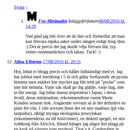
Svara
↓
Fru Minimalist
Inläggsförfattare
08/08/2016 kl.
14:29
Vad glad jag blir över att du läst och förmedlar att man
kan förvara mjuka saker under sängen enligt feng shui.
:) Det är precis det jag skulle vilja förvara där, typ
vinter-/sommartäcken och lakan. Tack! :)
Alina Ellström
17/08/2016 kl. 20:31
Hej, hittat er blogg precis och håller fullständigt med er. Jag
har jobbat med inredning i 5 år och gillar fortfarande att pyssla
hemma men märker hur mycket jag blir trött på ”prylar” som
inte hör hemma. Varje sak skall ge dig glädje, varje dag, inte
ta din energi. Jag hittar massa inspiration i Japan, i deras
livstil, deras minimalism, rekommenderar varmt Marie
Kondos senaste bok. Angående sovrum så är det definitivt en
plats för vila. I vårt sovrum finns det en stor madrass (på vita
lastpallar), riktigt mysiga ekologiska jerseylakan
(rekommenderas nu till höst/vinter), en diskret spegel, en stor
tvättkorg från AfroArt, ibland hänger jag något fint plagg på
en krok på väggen som prydnad. That´s it. Garderoben är