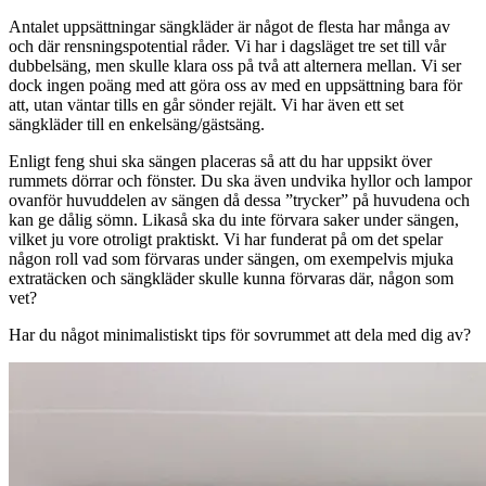
Antalet uppsättningar sängkläder är något de flesta har många av
och där rensningspotential råder. Vi har i dagsläget tre set till vår
dubbelsäng, men skulle klara oss på två att alternera mellan. Vi ser
dock ingen poäng med att göra oss av med en uppsättning bara för
att, utan väntar tills en går sönder rejält. Vi har även ett set
sängkläder till en enkelsäng/gästsäng.
Enligt feng shui ska sängen placeras så att du har uppsikt över
rummets dörrar och fönster. Du ska även undvika hyllor och lampor
ovanför huvuddelen av sängen då dessa ”trycker” på huvudena och
kan ge dålig sömn. Likaså ska du inte förvara saker under sängen,
vilket ju vore otroligt praktiskt. Vi har funderat på om det spelar
någon roll vad som förvaras under sängen, om exempelvis mjuka
extratäcken och sängkläder skulle kunna förvaras där, någon som
vet?
Har du något minimalistiskt tips för sovrummet att dela med dig av?