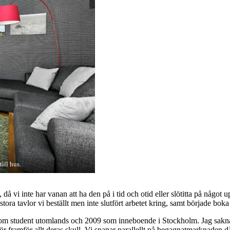
ill hus.
å vi inte har vanan att ha den på i tid och otid eller slötitta på något
 stora tavlor vi beställt men inte slutfört arbetet kring, samt började b
008 som student utomlands och 2009 som inneboende i Stockholm. Jag sakna
 för framför allt deras skull. Vi spanar parallellt på begagnatmarknaden