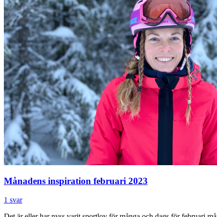
Månadens inspiration februari 2023
1 svar
Det är eller har nyss varit sportlov för många och dags för februari må