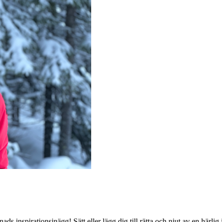
nads inspirationsinägg! Sätt eller lägg dig till rätta och njut av en hä