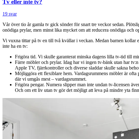
Tv eller inte tv?
19 svar
Vår över tio år gamla tv gick sönder för snart tre veckor sedan. Plöt
onödiga prylar, men minst lika mycket om att reducera onödiga och opri
Vi vuxna tittar på tv en till två kvällar i veckan. Medan barnen kollar e
inte ha en tv:
Frigöra tid. Vi skulle garanterat minska dagens lilla tv-tid till min
Färre möbler och prylar. Idag har vi ingen tv-bänk utan har tv:n
Apple TV, fjärrkontroller och diverse sladdar skulle sakna beho
Möjliggöra ett flexiblare hem. Vardagsrummens möbler är ofta plan
där vi umgås mest – vardagsrummet.
Frigöra pengar. Numera slipper man inte undan tv-licensen även 
Och om ett liv utan tv gör det möjligt att leva på mindre yta finn