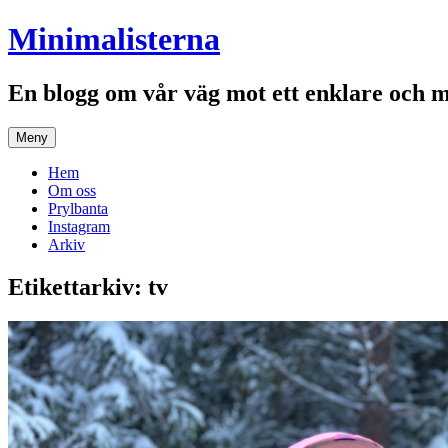
Hoppa
Minimalisterna
till
innehåll
En blogg om vår väg mot ett enklare och 
Meny
Hem
Om oss
Prylbanta
Instagram
Arkiv
Etikettarkiv:
tv