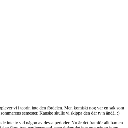
 upplever vi i teorin inte den fördelen. Men komiskt nog var en sak som
oka sommarens semester. Kanske skulle vi skippa den där tv:n ändå. :)
de inte tv vid någon av dessa perioder. Nu är det framför allt barnen
 då den förra tv:n var begagnad, men dyker det inte upp någon inom