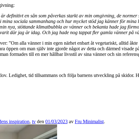
givning:
 är definitivt en sån som påverkas starkt av min omgivning, de normer
 i mina sociala sammanhang och hur mycket stöd jag känner för mina li
min nya, stöttande klimatbubbla av vänner och bekanta hade jag förmo
 varit där jag är idag. Och jag hade nog tappat fler gamla vänner på v
iver: ”Om alla vänner i min egen närhet enbart åt vegetariskt, alltid åkt
 vara öppen om man själv inte gjorde något av detta och därmed visade p
t man formades till en mer hållbar livsstil av sina vänner och sin referen
ortlov. Ledighet, tid tillsammans och följa barnens utveckling på skidor.
ens inspiration
,
tv
den
01/03/2023
av
Fru Minimalist
.