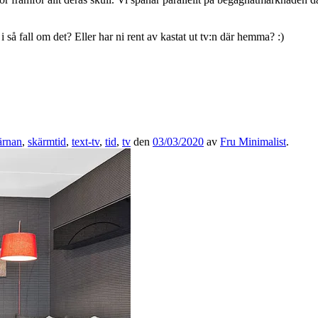
 i så fall om det? Eller har ni rent av kastat ut tv:n där hemma? :)
ärnan
,
skärmtid
,
text-tv
,
tid
,
tv
den
03/03/2020
av
Fru Minimalist
.