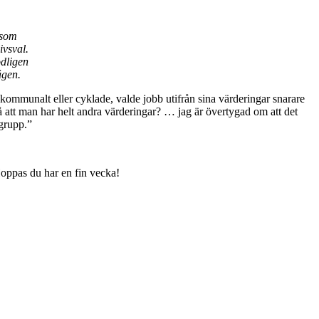
 som
vsval.
dligen
ägen.
e kommunalt eller cyklade, valde jobb utifrån sina värderingar snarare
å att man har helt andra värderingar? … jag är övertygad om att det
sgrupp.”
 Hoppas du har en fin vecka!