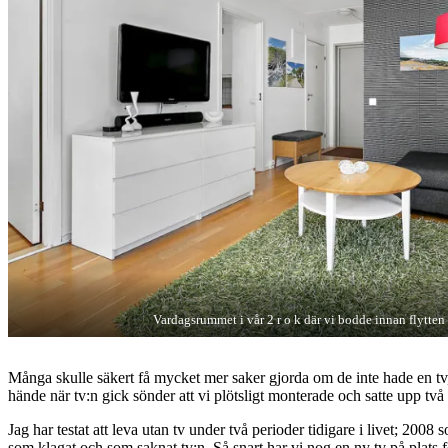
Vardagsrummet i vår 2 r o k där vi bodde innan flytten t
Många skulle säkert få mycket mer saker gjorda om de inte hade en tv, d
hände när tv:n gick sönder att vi plötsligt monterade och satte upp två
Jag har testat att leva utan tv under två perioder tidigare i livet; 2
som klagat och som saknat tv:n. Så snart har vi nog en ny tv på plats