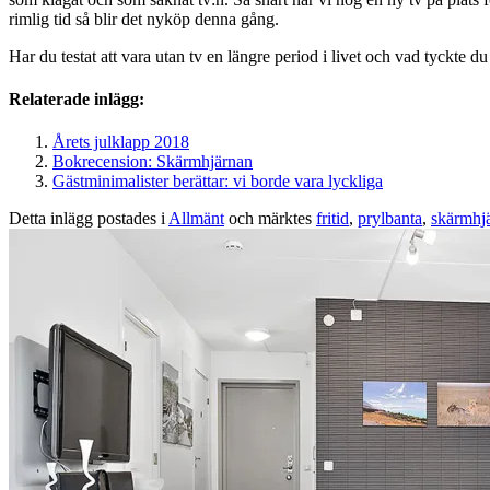
rimlig tid så blir det nyköp denna gång.
Har du testat att vara utan tv en längre period i livet och vad tyckte du
Relaterade inlägg:
Årets julklapp 2018
Bokrecension: Skärmhjärnan
Gästminimalister berättar: vi borde vara lyckliga
Detta inlägg postades i
Allmänt
och märktes
fritid
,
prylbanta
,
skärmhj