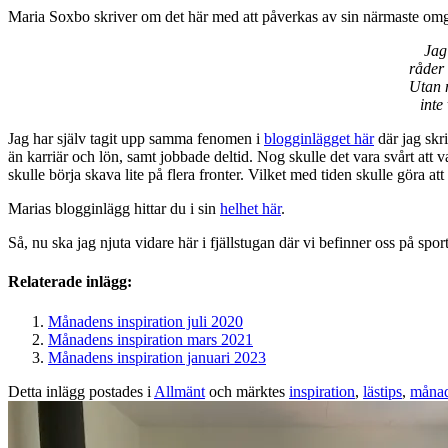
Maria Soxbo skriver om det här med att påverkas av sin närmaste om
Jag
råder
Utan 
inte
Jag har själv tagit upp samma fenomen i
blogginlägget här
där jag skr
än karriär och lön, samt jobbade deltid. Nog skulle det vara svårt att
skulle börja skava lite på flera fronter. Vilket med tiden skulle göra at
Marias blogginlägg hittar du i sin
helhet här
.
Så, nu ska jag njuta vidare här i fjällstugan där vi befinner oss på sp
Relaterade inlägg:
Månadens inspiration juli 2020
Månadens inspiration mars 2021
Månadens inspiration januari 2023
Detta inlägg postades i
Allmänt
och märktes
inspiration
,
lästips
,
månad