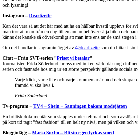
och lyssning!
Instagram –
Dearlizette
Kan det vara så att det här med att ha en hållbar livsstil upplevs för sv
man tror att man från en dag till en annan behöver sälja bilen och bara 
känns det kanske så oöverkomligt att man inte ens tar de små stegen i r
Om det handlar instagraminlägget av
@dearlizette
som du hittar i sin 
Citat – Från SVT-serien ”
Priset vi betalar
”
Journalisten Frida Söderlund tar oss med in i en värld där unga influe
serien och fastnade hos mig ur ett större perspektiv gällande sociala m
Varje klick, varje like och varje kommentar är med och skapar 
framtid vi ska leva i.
Frida Söderlund
Tv-program –
TV4 – Shein – Sanningen bakom modejätten
En brittisk dokumentär som släpptes under februari och som avslöjar f
på kort tid tagit ”fast fashion” till en helt ny nivå, men på vilken
Blogginlägg –
Maria Soxbo – Bli sin egen lyckas smed