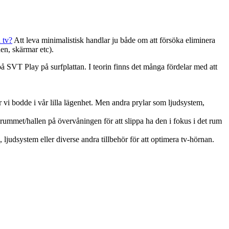
 tv?
Att leva minimalistisk handlar ju både om att försöka eliminera
en, skärmar etc).
a på SVT Play på surfplattan. I teorin finns det många fördelar med att
r vi bodde i vår lilla lägenhet. Men andra prylar som ljudsystem,
allrummet/hallen på övervåningen för att slippa ha den i fokus i det rum
judsystem eller diverse andra tillbehör för att optimera tv-hörnan.