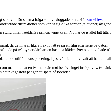
sligt stod vi inför samma fråga som vi bloggade om 2014,
kan vi leva utan
oriterade distraktioner som kan ta sig olika former (relationer, åtagand
n stund innan läggdags i princip varje kväll. Nu har de istället fått titt
imal, då det inte är lika attraktivt att se på en film eller serie på datorn.
 stående på två byråer där barnen har sina kläder. Precis som vi hade nä
v.
erade utifrån tv:ns placering. I just vårt fall har vi valt att ha den i 
om man inte har en tv, men däremot behövs inget inköp av tv, tv-bänk, l
s det riktigt stora pengar att spara på boendet.