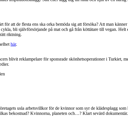
årt för att de flesta ens ska orka bemöda sig att försöka? Att man känner at
cykla, bli självförsörjande på mat och gå från köttätare till vegan. Helt e
ätt riktning.
helhet
här
.
ncers blivit reklampelare för sponsrade skönhetsoperationer i Turkiet, m
edier.
den
öretagets usla arbetsvillkor för de kvinnor som syr de klädesplagg som
 och vilkas bekostnad? Kvinnorna, planeten och…? Klart sevärd dokumentä