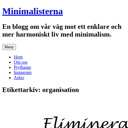
Hoppa
Minimalisterna
till
innehåll
En blogg om vår väg mot ett enklare och
mer harmoniskt liv med minimalism.
Meny
Hem
Om oss
Prylbanta
Instagram
Arkiv
Etikettarkiv:
organisation