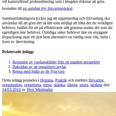
väl
kamouflerad
prokrastinering som i längden riskerar att göra
bostaden till
en onödigt dyr förvaringslokal
.
Sammanfattningsvis tycker jag att organisering och förvarning ska
användas till att göra det så lätt som möjligt att hitta det du verkligen
behöver, istället för att på effektivaste sätt gömma undan det som du
egentligen inte behöver. Onödiga saker behöver inte en snyggare
förpackning utan ett nytt hem alternativt en värdig sista vila, helst i
form av återvinning.
Relaterade inlägg:
Rensning av vardagskläder från ett manligt perspektiv
Baksidan av att organisera prylar
Rensa med hjälp av de fyra s:en
Detta inlägg postades i
Hemma
,
Praktik
och märktes
förvaring
,
organisation
,
organisera
,
rensa
,
skänka
,
slänga
,
spara
,
struktur
den
14/03/2014
av
Herr Minimalist
.