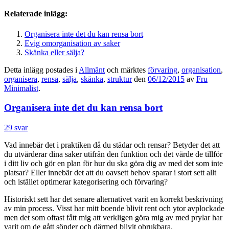
Relaterade inlägg:
Organisera inte det du kan rensa bort
Evig omorganisation av saker
Skänka eller sälja?
Detta inlägg postades i
Allmänt
och märktes
förvaring
,
organisation
,
organisera
,
rensa
,
sälja
,
skänka
,
struktur
den
06/12/2015
av
Fru
Minimalist
.
Organisera inte det du kan rensa bort
29 svar
Vad innebär det i praktiken då du städar och rensar? Betyder det att
du utvärderar dina saker utifrån den funktion och det värde de tillför
i ditt liv och gör en plan för hur du ska göra dig av med det som inte
platsar? Eller innebär det att du oavsett behov sparar i stort sett allt
och istället optimerar kategorisering och förvaring?
Historiskt sett har det senare alternativet varit en korrekt beskrivning
av min process. Visst har mitt boende blivit rent och ytor avplockade
men det som oftast fått mig att verkligen göra mig av med prylar har
varit om de gått sönder och därmed blivit obrukbara.