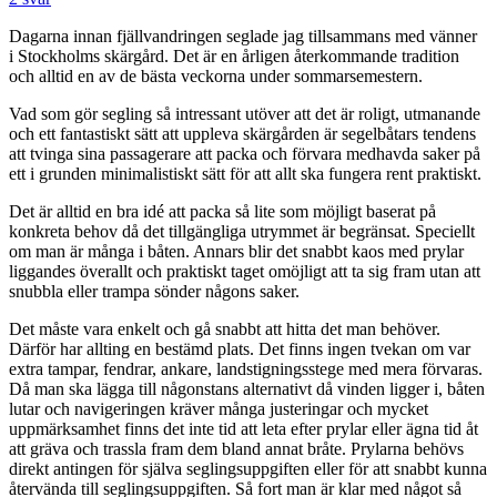
Dagarna innan fjällvandringen seglade jag tillsammans med vänner
i Stockholms skärgård. Det är en årligen återkommande tradition
och alltid en av de bästa veckorna under sommarsemestern.
Vad som gör segling så intressant utöver att det är roligt, utmanande
och ett fantastiskt sätt att uppleva skärgården är segelbåtars tendens
att tvinga sina passagerare att packa och förvara medhavda saker på
ett i grunden minimalistiskt sätt för att allt ska fungera rent praktiskt.
Det är alltid en bra idé att packa så lite som möjligt baserat på
konkreta behov då det tillgängliga utrymmet är begränsat. Speciellt
om man är många i båten. Annars blir det snabbt kaos med prylar
liggandes överallt och praktiskt taget omöjligt att ta sig fram utan att
snubbla eller trampa sönder någons saker.
Det måste vara enkelt och gå snabbt att hitta det man behöver.
Därför har allting en bestämd plats. Det finns ingen tvekan om var
extra tampar, fendrar, ankare, landstigningsstege med mera förvaras.
Då man ska lägga till någonstans alternativt då vinden ligger i, båten
lutar och navigeringen kräver många justeringar och mycket
uppmärksamhet finns det inte tid att leta efter prylar eller ägna tid åt
att gräva och trassla fram dem bland annat bråte. Prylarna behövs
direkt antingen för själva seglingsuppgiften eller för att snabbt kunna
återvända till seglingsuppgiften. Så fort man är klar med något så