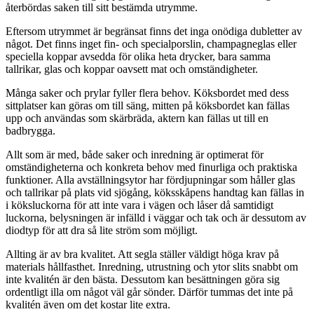
återbördas saken till sitt bestämda utrymme.
Eftersom utrymmet är begränsat finns det inga onödiga dubletter av
något. Det finns inget fin- och specialporslin, champagneglas eller
speciella koppar avsedda för olika heta drycker, bara samma
tallrikar, glas och koppar oavsett mat och omständigheter.
Många saker och prylar fyller flera behov. Köksbordet med dess
sittplatser kan göras om till säng, mitten på köksbordet kan fällas
upp och användas som skärbräda, aktern kan fällas ut till en
badbrygga.
Allt som är med, både saker och inredning är optimerat för
omständigheterna och konkreta behov med finurliga och praktiska
funktioner. Alla avställningsytor har fördjupningar som håller glas
och tallrikar på plats vid sjögång, köksskåpens handtag kan fällas in
i köksluckorna för att inte vara i vägen och låser då samtidigt
luckorna, belysningen är infälld i väggar och tak och är dessutom av
diodtyp för att dra så lite ström som möjligt.
Allting är av bra kvalitet. Att segla ställer väldigt höga krav på
materials hållfasthet. Inredning, utrustning och ytor slits snabbt om
inte kvalitén är den bästa. Dessutom kan besättningen göra sig
ordentligt illa om något väl går sönder. Därför tummas det inte på
kvalitén även om det kostar lite extra.