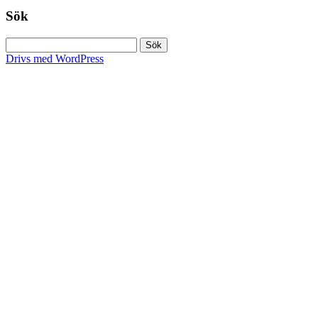
Sök
Sök
efter:
Drivs med WordPress