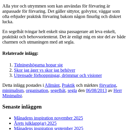
Alla ytor och utrymmen som kan användas för förvaring är
anpassade för förvaring. Det gäller sittytor, golvytor, väggar som
ofta erbjuder praktisk förvaring bakom någon finurlig och diskret
lucka.
En segelbåt tvingar helt enkelt sina passagerare att leva enkelt,
praktiskt och behovsorienterat. Det är enligt mig en stor del av både
charmen och utmaningen med att segla.
Relaterade inlägg:
Tidningshögarna hopar sig
Skor jag äger vs skor jag behöver
Utrensade förhoppningar, drömmar och visioner
Detta inlägg postades i
Allmänt
,
Praktik
och märktes
förvaring
,
minimalism
,
organisation
,
segelbåt
,
segla
den
06/08/2013
av
Herr
Minimalist
.
Senaste inläggen
Månadens inspiration november 2025
Årets julklapp(ar) 2025
Månadens inspiration september 2025