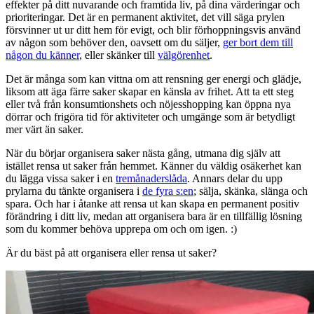
effekter på ditt nuvarande och framtida liv, på dina värderingar och
prioriteringar. Det är en permanent aktivitet, det vill säga prylen
försvinner ut ur ditt hem för evigt, och blir förhoppningsvis använd
av någon som behöver den, oavsett om du säljer,
ger bort dem till
någon du känner
, eller skänker till
välgörenhet
.
Det är många som kan vittna om att rensning ger energi och glädje,
liksom att äga färre saker skapar en känsla av frihet. Att ta ett steg
eller två från konsumtionshets och nöjesshopping kan öppna nya
dörrar och frigöra tid för aktiviteter och umgänge som är betydligt
mer värt än saker.
När du börjar organisera saker nästa gång, utmana dig själv att
istället rensa ut saker från hemmet. Känner du väldig osäkerhet kan
du lägga vissa saker i en
tremånaderslåda
. Annars delar du upp
prylarna du tänkte organisera i
de fyra s:en
; sälja, skänka, slänga och
spara. Och har i åtanke att rensa ut kan skapa en permanent positiv
förändring i ditt liv, medan att organisera bara är en tillfällig lösning
som du kommer behöva upprepa om och om igen. :)
Är du bäst på att organisera eller rensa ut saker?