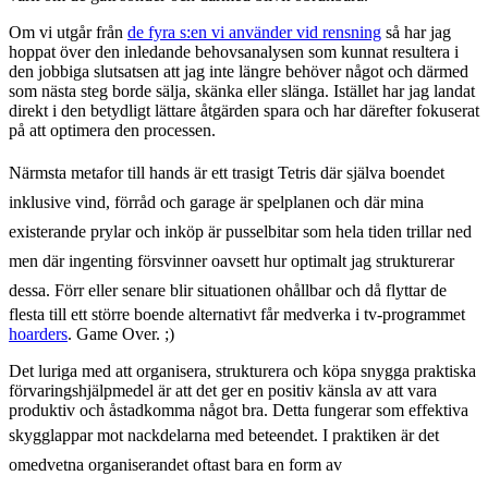
Om vi utgår från
de fyra s:en vi använder vid rensning
så har jag
hoppat över den inledande behovsanalysen som kunnat resultera i
den jobbiga slutsatsen att jag inte längre behöver något och därmed
som nästa steg borde sälja, skänka eller slänga. Istället har jag landat
direkt i den betydligt lättare åtgärden spara och har därefter fokuserat
på att optimera den processen.
Närmsta metafor till hands är ett trasigt Tetris där själva boendet
inklusive vind, förråd och garage är spelplanen och där mina
existerande prylar och inköp är pusselbitar som hela tiden trillar ned
men där ingenting försvinner oavsett hur optimalt jag strukturerar
dessa. F
örr eller senare blir situationen ohållbar och då flyttar de
flesta till ett större boende alternativt får medverka i tv-programmet
hoarders
. Game Over. ;)
Det luriga med att organisera, strukturera och köpa snygga praktiska
förvaringshjälpmedel är att det ger en positiv känsla av att vara
produktiv och åstadkomma något bra. Detta fungerar som effektiva
skygglappar mot nackdelarna med beteendet. I
praktiken är det
omedvetna organiserandet oftast bara en form av