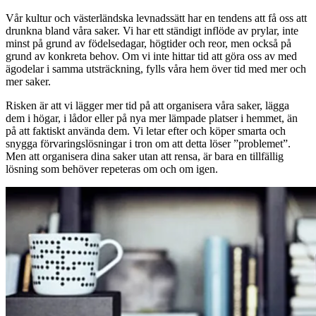
Vår kultur och västerländska levnadssätt har en tendens att få oss att
drunkna bland våra saker. Vi har ett ständigt inflöde av prylar, inte
minst på grund av födelsedagar, högtider och reor, men också på
grund av konkreta behov. Om vi inte hittar tid att göra oss av med
ägodelar i samma utsträckning, fylls våra hem över tid med mer och
mer saker.
Risken är att vi lägger mer tid på att organisera våra saker, lägga
dem i högar, i lådor eller på nya mer lämpade platser i hemmet, än
på att faktiskt använda dem. Vi letar efter och köper smarta och
snygga förvaringslösningar i tron om att detta löser ”problemet”.
Men att organisera dina saker utan att rensa, är bara en tillfällig
lösning som behöver repeteras om och om igen.