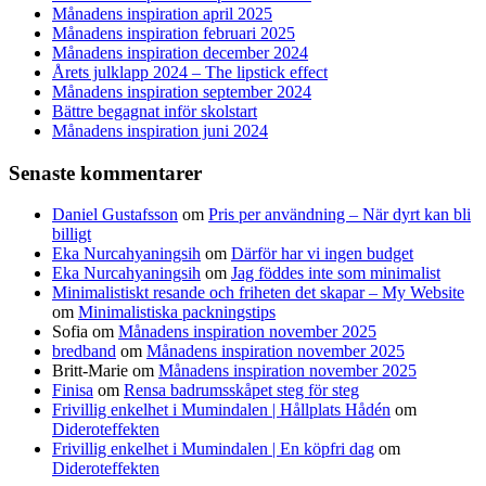
Månadens inspiration april 2025
Månadens inspiration februari 2025
Månadens inspiration december 2024
Årets julklapp 2024 – The lipstick effect
Månadens inspiration september 2024
Bättre begagnat inför skolstart
Månadens inspiration juni 2024
Senaste kommentarer
Daniel Gustafsson
om
Pris per användning – När dyrt kan bli
billigt
Eka Nurcahyaningsih
om
Därför har vi ingen budget
Eka Nurcahyaningsih
om
Jag föddes inte som minimalist
Minimalistiskt resande och friheten det skapar – My Website
om
Minimalistiska packningstips
Sofia
om
Månadens inspiration november 2025
bredband
om
Månadens inspiration november 2025
Britt-Marie
om
Månadens inspiration november 2025
Finisa
om
Rensa badrumsskåpet steg för steg
Frivillig enkelhet i Mumindalen | Hållplats Hådén
om
Dideroteffekten
Frivillig enkelhet i Mumindalen | En köpfri dag
om
Dideroteffekten