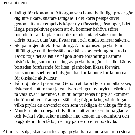
rensa ut dem:
Dåligt för ekonomin. Att organisera bland befintliga prylar gör
dig inte rikare, snarare fattigare. I det korta perspektivet
genom att du exempelvis köper nya förvaringslösningar, i det
långa perspektivet genom att du kommer behöva större
boende för att få plats med det ökade antalet saker om du
aldrig rensar, utan bara flyttar runt och omdisponerar sakerna.
Skapar ingen direkt förändring. Att organisera prylar kan
tillfälligt ge en tillfredsställande känsla av ordning och reda.
Dock följs det sällan av någon större förändring i samma
utsträckning som utrensning av prylar kan göra. Istället känns
bostaden fortfarande för liten, plånboken likaså för våra
konsumtionsbehov och dygnet har fortfarande för få timmar
för önskade aktiviteter.
Får dig inte att prioritera. Genom att bara flytta runt alla saker,
riskerar du att missa själva utvärderingen av prylens värde att
få vara kvar i hemmet. Om du börjar rensa ut prylar kommer
du förmodligen framgent ställa dig frågor kring värderingar,
vilka prylar du använder och som verkligen är viktiga för dig.
Minskar inte ha-begäret. Kulturen att vi tror oss finna glädje
och lycka i våra saker minskar inte genom att organisera och
lägga dem i fina lådor, i en ny garderob eller bokhylla.
Att rensa, sälja, skänka och slänga prylar kan å andra sidan ha stora